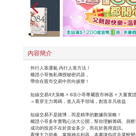
內容簡介
外行人靠運氣 內行人靠方法！
權證小哥無私傳授秘密武器，
帶你在股市交易中所向披靡！
短線交易4大策略 × 6項小哥專屬股市神器 × 大量實
＝看穿主力籌碼，進入高手領域，創造非凡收益
短線交易不是賭博，而是精準的數據與策略！
權證小哥多年實戰心法大公開，幫你理解籌碼、洞察
成功的投資不在於資金多少，而在於善用資訊。
看懂主力節奏，掌握神兵利器，本書讓你從韭菜蛻變