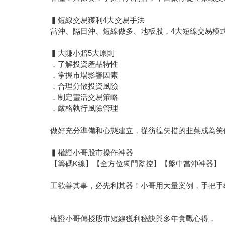
▍短線交易獲利4大交易手法
當沖、隔日沖、短線做多、地板股，4大短線交易模
▍大賺小賠5大原則
．了解投資產品特性
．掌握市場影響因素
．合理分散投資風險
．制定靈活交易策略
．嚴格執行風險管理
做好充分準備和心態建立，從彷徨失措的韭菜成為笑
▍權證小哥股市操作神器
【籌碼K線】【全方位獨門監控】【盤中當沖神器】
工欲善其事，必先利其器！小哥用大量案例，手把手
權證小哥傳授股市短線獲利秘訣與多年實戰心得，