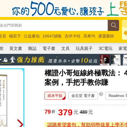
圭吾
楊双子
公益書包
16647續集
吉伊卡哇
高希均
通靈藥師
路邊攤新作
馬斯克
玩具總動員5
超慢跑
館
英文書
雜誌
電子書
文具
玩具親子
3C電玩
家
權證小哥短線終極戰法：
案例，手把手教你賺
?
紙本平裝
金石堂 電子書
Readmoo
379
79
折
元
480
元
認購希望書包，幫助弱勢孩童上學不