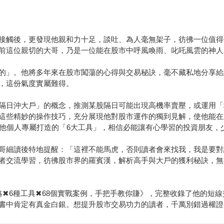
接觸後，更發現他親和力十足，談吐、為人毫無架子，彷彿一位值得
前這位親切的大哥，乃是一位能在股市中呼風喚雨、叱吒風雲的神人
的」。他將多年來在股市闖蕩的心得與交易秘訣，毫不藏私地分享給
，這份氣度實屬難得。
隔日沖大戶」的概念，推測某股隔日可能出現高機率賣壓，或運用「
這些精妙的操作技巧，充分展現他對股市運作的獨到見解，使他能在
及他個人專屬打造的「6大工具」，相信必能讓有心學習的投資朋友，
哥細讀後特地提醒：「這裡不能馬虎，否則讀者會來找我，我是要對
者交流學習，彷彿股市界的羅賓漢，解析高手與大戶的獲利秘訣，無
略✖6種工具✖68個實戰案例，手把手教你賺》，完整收錄了他的短
書中肯定有真金白銀。想提升股市交易功力的讀者，千萬別錯過權證