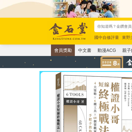
國中自修評量
東野
唯紅花綻放
奧德賽
會員獎勵
中文書
動漫ACG
親子