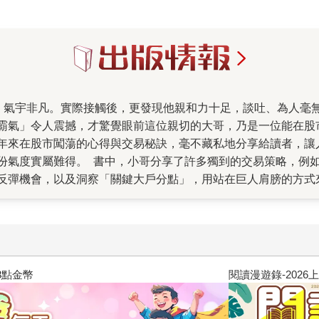
霸氣」令人震撼，才驚覺眼前這位親切的大哥，乃是一位能在股
年來在股市闖蕩的心得與交易秘訣，毫不藏私地分享給讀者，讓
份氣度實屬難得。 書中，小哥分享了許多獨到的交易策略，例
反彈機會，以及洞察「關鍵大戶分點」，用站在巨人肩膀的方式
市場中持續獲利。小哥彙整多年來的「短線操作4大策略」、「大
年功、少付點學費，快速提升短線操作實力。 在協助書籍校對
對讀者負責的。」這番話更讓我深刻體會到，他對讀者的用心與
利秘訣，無私分享給廣大的散戶。熟悉他的人，無不被他的魅力
手教你賺》，完整收錄了他的短線交易心法、策略與工具，一應俱
閱讀漫遊錄-2026上半年暢銷榜
股市交易功力的讀者，千萬別錯過權證小哥的真傳！