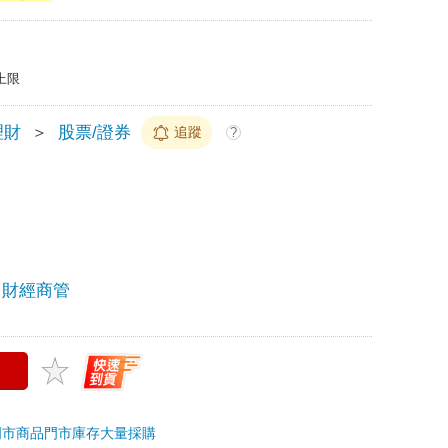
上限
理財
＞
股票/證券
追蹤
?
財經商管
門市商品
門市庫存
大量採購