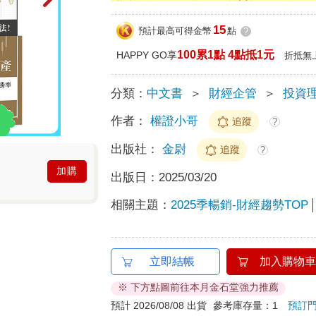
15
預計最高可得金幣
點
?
100累1點 4點抵1元
HAPPY GO享
折抵無
分類：
中文書
＞
財經企管
＞
投資
作者：
權證小哥
追蹤
?
出版社：
金尉
追蹤
?
加購
出版日：
2025/03/20
相關主題：
2025季暢銷-財經趨勢TOP
立即結帳
加入購物車
※ 下方點圖前往本月金石堂強力推薦
預計 2026/08/08 出貨
參考庫存量：1
預訂