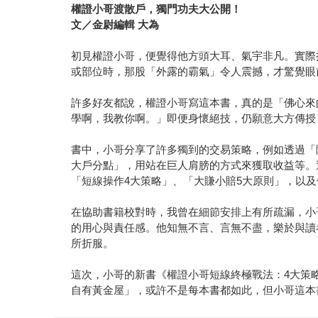
權證小哥渡散戶，獨門功夫大公開！
文／金尉編輯 大為
初見權證小哥，便覺得他方頭大耳、氣宇非凡。實際
或部位時，那股「外露的霸氣」令人震撼，才驚覺眼
許多好友都說，權證小哥寫這本書，真的是「佛心來
學啊，我教你啊。」即便身懷絕技，仍願意大方傳授
書中，小哥分享了許多獨到的交易策略，例如透過「
大戶分點」，用站在巨人肩膀的方式來獲取收益等。
「短線操作4大策略」、「大賺小賠5大原則」，以
在協助書籍校對時，我曾在細節安排上有所疏漏，小
的用心與責任感。他知無不言、言無不盡，樂於與讀
所折服。
這次，小哥的新書《權證小哥短線終極戰法：4大策
自有黃金屋」，或許不是每本書都如此，但小哥這本