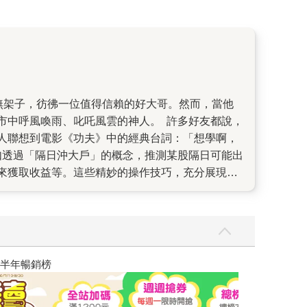
市中呼風喚雨、叱吒風雲的神人。 許多好友都說，
人聯想到電影《功夫》中的經典台詞：「想學啊，
如透過「隔日沖大戶」的概念，推測某股隔日可能出
來獲取收益等。這些精妙的操作技巧，充分展現他
賺小賠5大原則」，以及他個人專屬打造的「6大
時，我曾在細節安排上有所疏漏，小哥細讀後特地提
責任感。他知無不言、言無不盡，樂於與讀者交流
所折服。 這次，小哥的新書《權證小哥短線終極戰
全。古人云：「書中自有黃金屋」，或許不是每本書
讀懂全球首富極