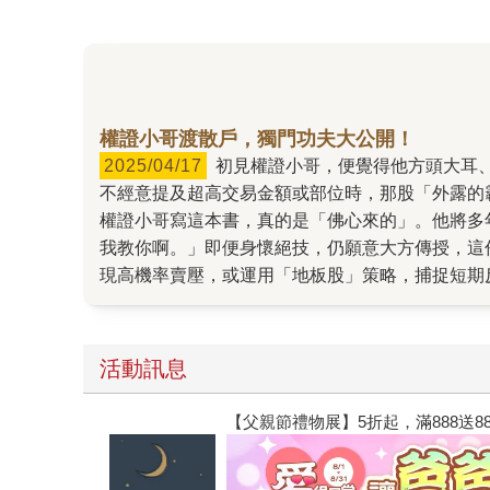
權證小哥渡散戶，獨門功夫大公開！
2025/04/17
初見權證小哥，便覺得他方頭大耳、氣宇非凡。實際接觸後，更發現他親和力十足，談吐、為人毫無架子，彷彿一位值得信賴的好大哥。然而，當他
不經意提及超高交易金額或部位時，那股「外露的
權證小哥寫這本書，真的是「佛心來的」。他將多
我教你啊。」即便身懷絕技，仍願意大方傳授，這
現高機率賣壓，或運用「地板股」策略，捕捉短期
對股市運作的獨到見解，使他能在競爭激烈的交易
工具」，相信必能讓有心學習的投資朋友，少練幾
醒：「這裡不能馬虎，否則讀者會來找我，我是要
活動訊息
學習，彷彿股市界的羅賓漢，解析高手與大戶的獲
法：4大策略✖6種工具✖68個實戰案例，手把
【父親節禮物展】5折起，滿888送88點金幣
都如此，但小哥這本書中肯定有真金白銀。想提升