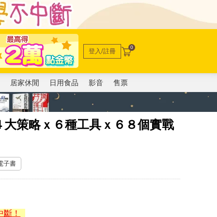
0
登入/註冊
電
居家休閒
日用食品
影音
售票
４大策略ｘ６種工具ｘ６８個實戰
 電子書
中斷！