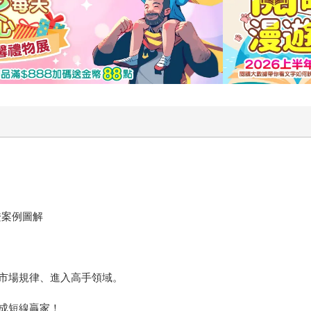
證案例圖解
市場規律、進入高手領域。
成短線贏家！