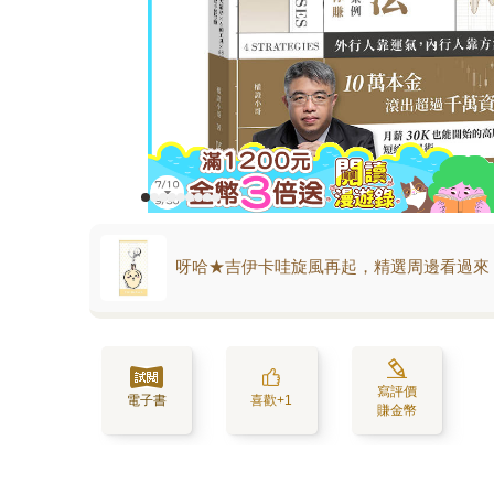
呀哈★吉伊卡哇旋風再起，精選周邊看過來
寫評價
電子書
喜歡+1
賺金幣