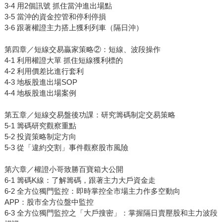
3-4 用2個訊號 抓住當沖進出場點
3-5 當沖的資金控管和停利停損
3-6 跟著權證主力搭上獲利列車（隔日沖）
第四章／短線交易贏家策略②：短線、波段操作
4-1 利用權證大單 抓住短線獲利標的
4-2 利用價差比進行套利
4-3 地板股進出場SOP
4-4 地板股進出場案例
第五章／短線交易盤後功課：研究籌碼制定交易策略
5-1 籌碼研究觀察重點
5-2 投資策略制定方向
5-3 從「違約交割」事件觀察股市風險
第六章／權證小哥致勝百寶箱大公開
6-1 籌碼K線：了解籌碼，跟著主力大戶資金走
6-2 全方位獨門監控：即時掌控全市場主力作多空動向
APP：股市全方位盤中監控
6-3 全方位獨門監控之「大戶搜密」：掌握隔日賣壓股和主力波段