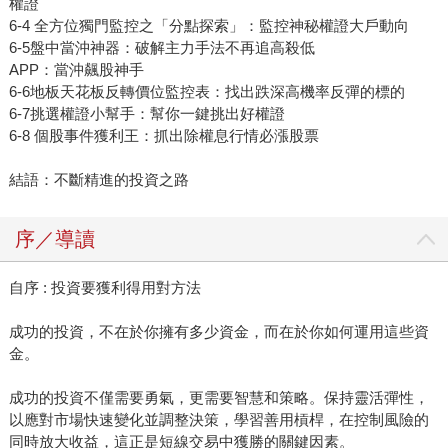
權證
6-4 全方位獨門監控之「分點探索」：監控神秘權證大戶動向
6-5盤中當沖神器：破解主力手法不再追高殺低
APP：當沖飆股神手
6-6地板天花板反轉價位監控表：找出跌深高機率反彈的標的
6-7挑選權證小幫手：幫你一鍵挑出好權證
6-8 個股事件獲利王：抓出除權息行情必漲股票
結語：不斷精進的投資之路
序／導讀
自序 : 投資要獲利得用對方法
成功的投資，不在於你擁有多少資金，而在於你如何運用這些資
金。
成功的投資不僅需要勇氣，更需要智慧和策略。保持靈活彈性，
以應對市場快速變化並調整決策，學習善用槓桿，在控制風險的
同時放大收益，這正是短線交易中獲勝的關鍵因素。