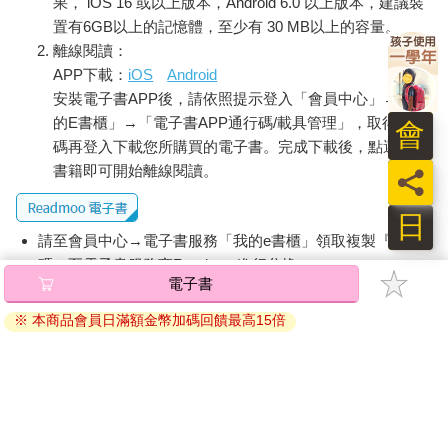
果， iOS 16 或以上版本，Android 6.0 以上版本，建議裝
置有6GB以上的記憶體，至少有 30 MB以上的容量。
離線閱讀：
APP下載：
iOS
Android
安裝電子書APP後，請依照提示登入「會員中心」→「我
的E書櫃」→「電子書APP通行碼/載具管理」，取得通行
會
碼再登入下載您所購買的電子書。完成下載後，點選任一
書籍即可開始離線閱讀。
員
日
請至會員中心→電子書服務「我的e書櫃」領取複製『兌換
碼』至電子書服務商Readmoo進行兌換。
電子書
退換貨須知：
※ 本商品會員日滿額金幣加碼回饋最高15倍
因版權保護，您在金石堂所購買的電子書僅能以金石堂專屬
的閱讀軟體開啟閱讀，無法以其他閱讀器或直接下載檔案。
依據「消費者保護法」第19條及行政院消費者保護處公告之
「通訊交易解除權合理例外情事適用準則」，非以有形媒介
提供之數位內容或一經提供即為完成之線上服務，經消費者
事先同意始提供。（如：電子書、電子雜誌、下載版軟體、