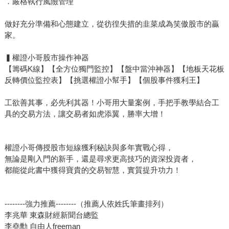
．嚴格執行風險管理
做好充分準備和心態建立，從彷徨失措的韭菜成為笑傲股市的贏
家。
▍權證小哥股市操作神器
【籌碼K線】【全方位獨門監控】【盤中當沖神器】【地板天花板
反轉價位監控表】【挑選權證小幫手】【個股事件獲利王】
工欲善其事，必先利其器！小哥用大量案例，手把手教學結合工
具的交易方法，讓交易者如虎添翼，勝率大增！
權證小哥傳授股市短線獲利秘訣與多年實戰心得，
無論是剛入門的新手，還是尋求更高技巧的資深投資者，
都能從此書中獲得寶貴的交易智慧，實質提升功力！
--------強力推薦--------（推薦人依姓氏筆畫排列）
李兆華 東森財經新聞台總監
李堯勳 自由人freeman