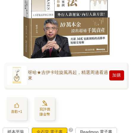
呀哈★吉伊卡哇旋風再起，精選周邊看過
加購
來
寫評價
喜歡+1
賺金幣
?
紙本平裝
金石堂 電子書
Readmoo 電子書