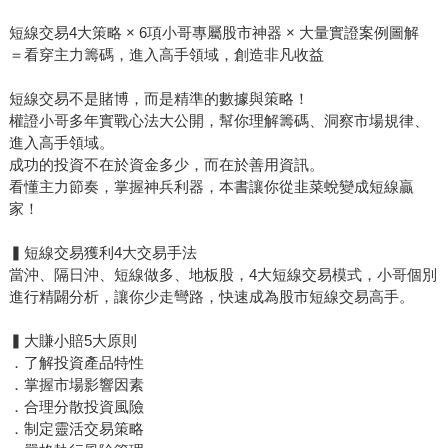
短線交易4大策略 × 6項小哥專屬股市神器 × 大量實證案例圖解
＝看穿主力籌碼，進入高手領域，創造非凡收益
短線交易不是賭博，而是精準的數據與策略！
權證小哥多年實戰心法大公開，幫你理解籌碼、洞察市場規律、
進入高手領域。
成功的投資不在於資金多少，而在於善用資訊。
看懂主力節奏，掌握神兵利器，本書讓你從韭菜蛻變成短線贏
家！
▍短線交易獲利4大交易手法
當沖、隔日沖、短線做多、地板股，4大短線交易模式，小哥個別
進行精闢分析，讓你少走彎路，快速成為股市短線交易高手。
▍大賺小賠5大原則
．了解投資產品特性
．掌握市場影響因素
．合理分散投資風險
．制定靈活交易策略