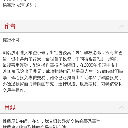
楊雲翔 冠軍操盤手
作者
權證小哥
知名股市達人權證小哥，出社會後當了幾年學校老師，沒有富爸
爸，也不具商學背景，全程自學投資，中間積蓄曾3度「歸零」，
最後善用籌碼，配合操作高槓桿的權證，在2009年多頭牛市中，
以10萬元滾出千萬元，成功翻轉自己的呆薪人生，37歲時離開職
場，全心投入專職交易，如今已財務自由！近年除了權證投資，
亦透過技術面與籌碼面研究，進行現股、股票期貨、可轉債套利
交易等操作。
目錄
推薦序1 亦師、亦友，我見證最熱愛交易的籌碼高手
推薦序2 務實取勝的交易實戰心法