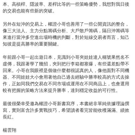
本、高槓桿、隱波率、差桿比等的一些策略優勢，我想對我日後
的交易也能有些新的突破。
另外在短沖的交易上，權證小哥也善用了一些公開資訊的整合，
像三大法人、主力分點籌碼分析、大戶散戶籌碼，隔日沖籌碼等
來進行當沖多空進出場時機的判斷，對於短線交易者而言，知己
知彼是提高勝率的重要關鍵。
年前跟小哥一起出遊日本，見識到小哥夾娃娃達人稱號果然名不
虛傳，我跟著學了幾招，夾到把行李箱都塞爆，有些還差點帶不
回來。小哥在我眼裡是個做什麼都很認真的人，像他面對不同機
器、不同娃娃大小會用著他自己過去經驗中勝率較高的方式去操
作，正如同我們交易在不同市場或運用在不同商品上，也會選用
較有把握的策略方法來提升勝率，達到穩定收益的可行性。
最後很榮幸受邀為權證小哥新書寫序，本書絕非單純依據理論撰
寫，實則富含許多實戰技巧，希望讀者看完皆能收穫滿滿、績效
長紅。
楊雲翔