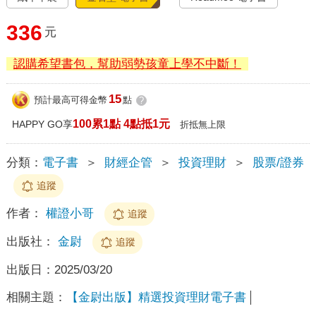
336
元
認購希望書包，幫助弱勢孩童上學不中斷！
15
預計最高可得金幣
點
?
100累1點 4點抵1元
HAPPY GO享
折抵無上限
分類：
電子書
＞
財經企管
＞
投資理財
＞
股票/證券
追蹤
作者：
權證小哥
追蹤
出版社：
金尉
追蹤
出版日：
2025/03/20
相關主題：
【金尉出版】精選投資理財電子書