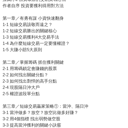
作者自序 投資要獲利得用對方法
第一章／有勇有謀 小資快速翻身
1-1 短線交易該敬而遠之？
1-2 短線交易勝出的關鍵核心
1-3 短線交易獲利4大交易手法
1-4 為什麼短線交易一定要懂權證？
1-5 大賺小賠5大原則
第二章／掌握籌碼 抓住獲利關鍵
2-1 用籌碼鎖定會賺錢的股票
2-2 如何找出關鍵分點？
2-3 如何找出剽悍的高手分點
2-4 現股隔日沖大戶
2-5 權證波段單分點
第三章／短線交易贏家策略①：當沖、隔日沖
3-1 當沖做多？放空？放空比做多好賺？
3-2 用4個指標 找出弱勢做空股
3-3 提高當沖獲利的關鍵小訣竅