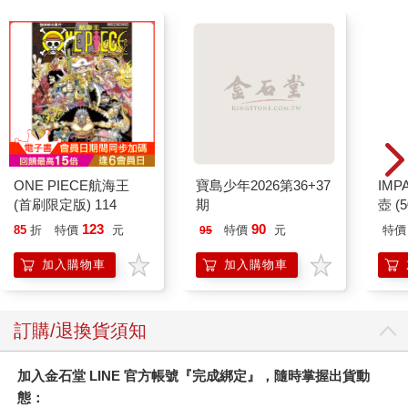
ONE PIECE航海王
寶島少年2026第36+37
IM
(首刷限定版) 114
期
壺 (
IMU
123
90
85
折
特價
元
特價
元
特價
95
加入購物車
加入購物車
訂購/退換貨須知
加入金石堂 LINE 官方帳號『完成綁定』，隨時掌握出貨動
態：