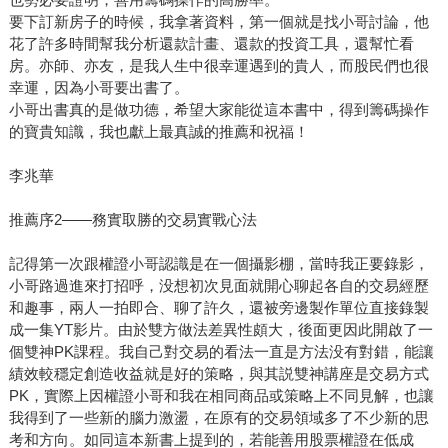
要下訂新房子的時候，我拿著資料，第一個就是找小哥討論，他
花了許多時間幫我分析還款計畫、還款的投資工具，還幫忙看
房。亦師、亦友，是我人生中很幸運遇到的貴人，而股民們也很
幸運，因為小哥要出書了。
小哥出書真的是做功德，希望大家能從這本書中，得到籌碼操作
的寶貴知識，我也獻上最真誠的推薦和祝福！
李兆華
推薦序2——務實取勝的交易實戰心法
記得第一次跟權證小哥認識是在一個攝影棚，當時我正要錄影，
小哥路過進來打招呼，没想初次見面就開心聊起各自的交易經歷
和趣事，兩人一拍即合、聊了許久，還被旁邊製作單位直接錄製
成一集YT影片。由於雙方做法差異性頗大，後面更因此開啟了一
個雙神PK課程。我自己對交易的看法一直是方法没有對錯，能讓
績效較穩定創造收益就是好的策略，與其説雙神講座是交易方式
PK，實際上因權證小哥和我在相同商品或策略上不同見解，也讓
我得到了一些新的腦力激盪，在原有的交易領域多了不少新的思
考和方向。如同這本新書上提到的，若能善用股票權證在低成