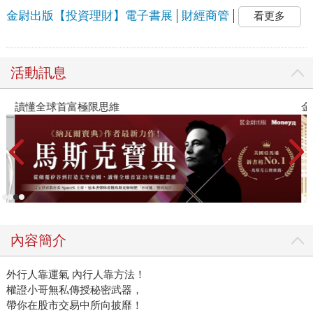
金尉出版【投資理財】電子書展
財經商管
看更多
活動訊息
讀懂全球首富極限思維
金
內容簡介
外行人靠運氣 內行人靠方法！
權證小哥無私傳授秘密武器，
帶你在股市交易中所向披靡！