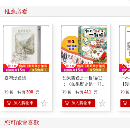
推薦必看
臺灣漫遊錄
如果西遊是一群喵(1)
一本
：《如果歷史是一群
【漫
喵》作者最新力作，附
行動
300
411
79
折
特價
元
79
折
特價
元
79
折
【首卷特典】拉頁
開關
「行
加入購物車
加入購物車
學方
您可能會喜歡