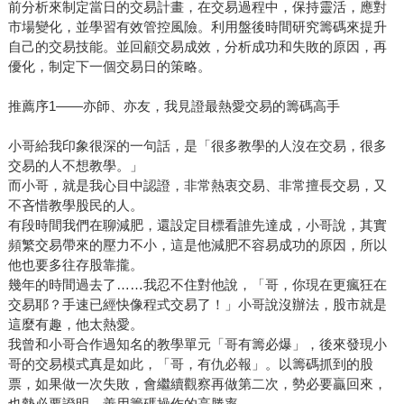
前分析來制定當日的交易計畫，在交易過程中，保持靈活，應對
市場變化，並學習有效管控風險。利用盤後時間研究籌碼來提升
自己的交易技能。並回顧交易成效，分析成功和失敗的原因，再
優化，制定下一個交易日的策略。
推薦序1——亦師、亦友，我見證最熱愛交易的籌碼高手
小哥給我印象很深的一句話，是「很多教學的人沒在交易，很多
交易的人不想教學。」
而小哥，就是我心目中認證，非常熱衷交易、非常擅長交易，又
不吝惜教學股民的人。
有段時間我們在聊減肥，還設定目標看誰先達成，小哥說，其實
頻繁交易帶來的壓力不小，這是他減肥不容易成功的原因，所以
他也要多往存股靠攏。
幾年的時間過去了……我忍不住對他說，「哥，你現在更瘋狂在
交易耶？手速已經快像程式交易了！」小哥說沒辦法，股市就是
這麼有趣，他太熱愛。
我曾和小哥合作過知名的教學單元「哥有籌必爆」，後來發現小
哥的交易模式真是如此，「哥，有仇必報」。以籌碼抓到的股
票，如果做一次失敗，會繼續觀察再做第二次，勢必要贏回來，
也勢必要證明，善用籌碼操作的高勝率。