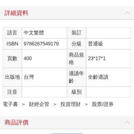
詳細資料
語言
中文繁體
裝訂
ISBN
9786267549179
分級
普通級
商品規
頁數
400
23*17*1
格
適讀年
出版地
台灣
全齡適讀
齡
注音
級別
電子書
＞
財經企管
＞
投資理財
＞
股票/證券
商品評價