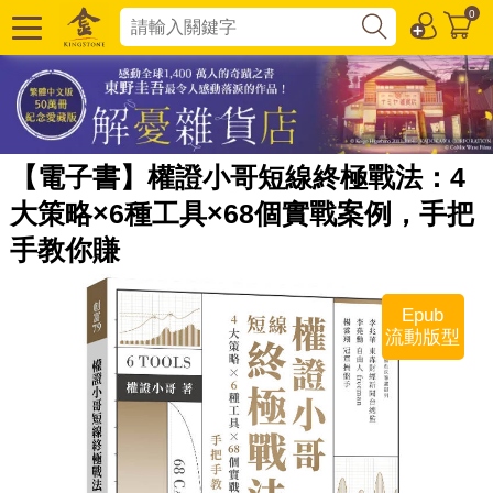
0
【電子書】權證小哥短線終極戰法：4
大策略×6種工具×68個實戰案例，手把
手教你賺
Epub
流動版型