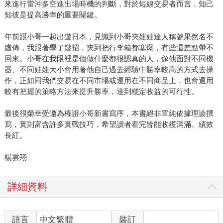
來進行當沖多空進出場時機的判斷，對於短線交易者而言，知己
知彼是提高勝率的重要關鍵。
年前跟小哥一起出遊日本，見識到小哥夾娃娃達人稱號果然名不
虛傳，我跟著學了幾招，夾到把行李箱都塞爆，有些還差點帶不
回來。小哥在我眼裡是個做什麼都很認真的人，像他面對不同機
器、不同娃娃大小會用著他自己過去經驗中勝率較高的方式去操
作，正如同我們交易在不同市場或運用在不同商品上，也會選用
較有把握的策略方法來提升勝率，達到穩定收益的可行性。
最後很榮幸受邀為權證小哥新書寫序，本書絕非單純依據理論撰
寫，實則富含許多實戰技巧，希望讀者看完皆能收穫滿滿、績效
長紅。
楊雲翔
詳細資料
語言
中文繁體
裝訂