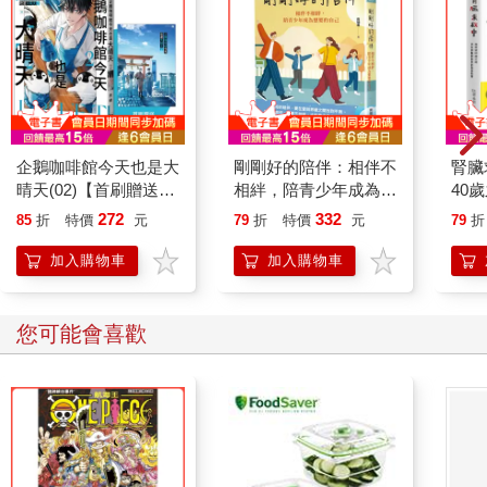
企鵝咖啡館今天也是大
剛剛好的陪伴：相伴不
腎臟
晴天(02)【首刷贈送
相絆，陪青少年成為想
40
「謹賀新年」收藏卡】
要的自己
就告
272
332
85
折
特價
元
79
折
特價
元
79
折
加入購物車
加入購物車
您可能會喜歡