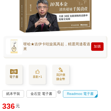
呀哈★吉伊卡哇旋風再起，精選周邊看過
加購
來
寫評價
電子書
喜歡+1
賺金幣
?
紙本平裝
金石堂 電子書
Readmoo 電子書
336
元