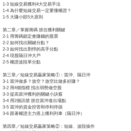
1-3 短線交易獲利4大交易手法
1-4 為什麼短線交易一定要懂權證？
1-5 大賺小賠5大原則
第二章／掌握籌碼 抓住獲利關鍵
2-1 用籌碼鎖定會賺錢的股票
2-2 如何找出關鍵分點？
2-3 如何找出剽悍的高手分點
2-4 現股隔日沖大戶
2-5 權證波段單分點
第三章／短線交易贏家策略①：當沖、隔日沖
3-1 當沖做多？放空？放空比做多好賺？
3-2 用4個指標 找出弱勢做空股
3-3 提高當沖獲利的關鍵小訣竅
3-4 用2個訊號 抓住當沖進出場點
3-5 當沖的資金控管和停利停損
3-6 跟著權證主力搭上獲利列車（隔日沖）
第四章／短線交易贏家策略②：短線、波段操作