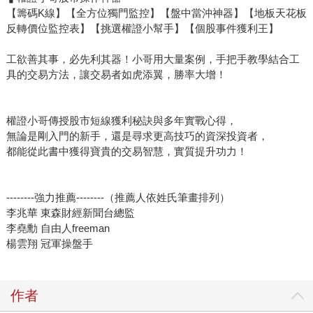
【籌碼K線】【全方位獨門監控】【盤中當沖神器】【地板天花板
反轉價位監控表】【挑選權證小幫手】【個股事件獲利王】
工欲善其事，必先利其器！小哥用大量案例，手把手教學結合工
具的交易方法，讓交易者如虎添翼，勝率大增！
權證小哥傳授股市短線獲利秘訣與多年實戰心得，
無論是剛入門的新手，還是尋求更高技巧的資深投資者，
都能從此書中獲得寶貴的交易智慧，實質提升功力！
--------強力推薦--------（推薦人依姓氏筆畫排列）
李兆華 東森財經新聞台總監
李堯勳 自由人freeman
楊雲翔 冠軍操盤手
作者