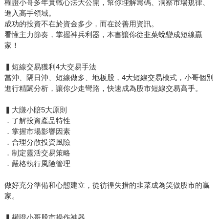
權證小哥多年實戰心法大公開，幫你理解籌碼、洞察市場規律、
進入高手領域。
成功的投資不在於資金多少，而在於善用資訊。
看懂主力節奏，掌握神兵利器，本書讓你從韭菜蛻變成短線贏
家！
▍短線交易獲利4大交易手法
當沖、隔日沖、短線做多、地板股，4大短線交易模式，小哥個別
進行精闢分析，讓你少走彎路，快速成為股市短線交易高手。
▍大賺小賠5大原則
．了解投資產品特性
．掌握市場影響因素
．合理分散投資風險
．制定靈活交易策略
．嚴格執行風險管理
做好充分準備和心態建立，從彷徨失措的韭菜成為笑傲股市的贏
家。
▍權證小哥股市操作神器