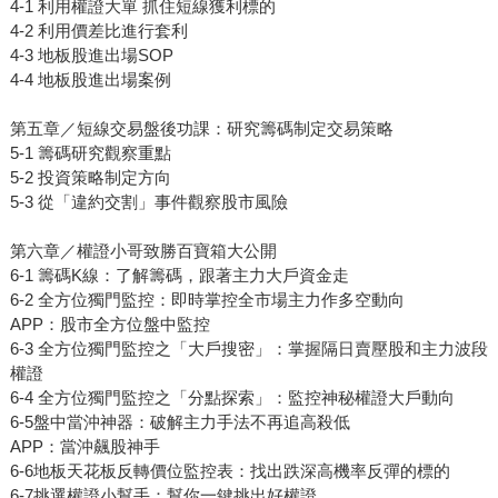
4-1 利用權證大單 抓住短線獲利標的
4-2 利用價差比進行套利
4-3 地板股進出場SOP
4-4 地板股進出場案例
第五章／短線交易盤後功課：研究籌碼制定交易策略
5-1 籌碼研究觀察重點
5-2 投資策略制定方向
5-3 從「違約交割」事件觀察股市風險
第六章／權證小哥致勝百寶箱大公開
6-1 籌碼K線：了解籌碼，跟著主力大戶資金走
6-2 全方位獨門監控：即時掌控全市場主力作多空動向
APP：股市全方位盤中監控
6-3 全方位獨門監控之「大戶搜密」：掌握隔日賣壓股和主力波段
權證
6-4 全方位獨門監控之「分點探索」：監控神秘權證大戶動向
6-5盤中當沖神器：破解主力手法不再追高殺低
APP：當沖飆股神手
6-6地板天花板反轉價位監控表：找出跌深高機率反彈的標的
6-7挑選權證小幫手：幫你一鍵挑出好權證