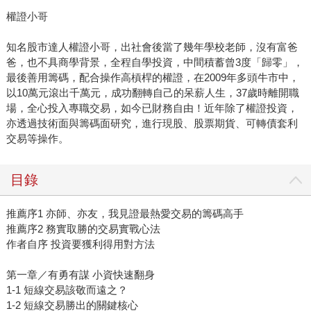
權證小哥
知名股市達人權證小哥，出社會後當了幾年學校老師，沒有富爸
爸，也不具商學背景，全程自學投資，中間積蓄曾3度「歸零」，
最後善用籌碼，配合操作高槓桿的權證，在2009年多頭牛市中，
以10萬元滾出千萬元，成功翻轉自己的呆薪人生，37歲時離開職
場，全心投入專職交易，如今已財務自由！近年除了權證投資，
亦透過技術面與籌碼面研究，進行現股、股票期貨、可轉債套利
交易等操作。
目錄
推薦序1 亦師、亦友，我見證最熱愛交易的籌碼高手
推薦序2 務實取勝的交易實戰心法
作者自序 投資要獲利得用對方法
第一章／有勇有謀 小資快速翻身
1-1 短線交易該敬而遠之？
1-2 短線交易勝出的關鍵核心