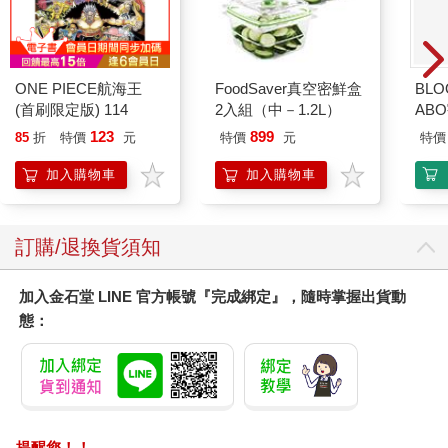
ONE PIECE航海王
FoodSaver真空密鮮盒
BLO
(首刷限定版) 114
2入組（中－1.2L）
AB
123
899
85
折
特價
元
特價
元
特價
加入購物車
加入購物車
訂購/退換貨須知
加入金石堂 LINE 官方帳號『完成綁定』，隨時掌握出貨動
態：
提醒您！！