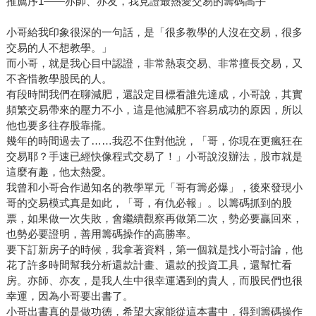
推薦序1——亦師、亦友，我見證最熱愛交易的籌碼高手
小哥給我印象很深的一句話，是「很多教學的人沒在交易，很多
交易的人不想教學。」
而小哥，就是我心目中認證，非常熱衷交易、非常擅長交易，又
不吝惜教學股民的人。
有段時間我們在聊減肥，還設定目標看誰先達成，小哥說，其實
頻繁交易帶來的壓力不小，這是他減肥不容易成功的原因，所以
他也要多往存股靠攏。
幾年的時間過去了……我忍不住對他說，「哥，你現在更瘋狂在
交易耶？手速已經快像程式交易了！」小哥說沒辦法，股市就是
這麼有趣，他太熱愛。
我曾和小哥合作過知名的教學單元「哥有籌必爆」，後來發現小
哥的交易模式真是如此，「哥，有仇必報」。以籌碼抓到的股
票，如果做一次失敗，會繼續觀察再做第二次，勢必要贏回來，
也勢必要證明，善用籌碼操作的高勝率。
要下訂新房子的時候，我拿著資料，第一個就是找小哥討論，他
花了許多時間幫我分析還款計畫、還款的投資工具，還幫忙看
房。亦師、亦友，是我人生中很幸運遇到的貴人，而股民們也很
幸運，因為小哥要出書了。
小哥出書真的是做功德，希望大家能從這本書中，得到籌碼操作