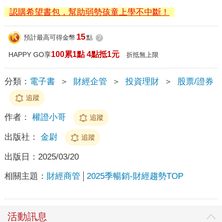
認購希望書包，幫助弱勢孩童上學不中斷！
15
預計最高可得金幣
點
?
100累1點 4點抵1元
HAPPY GO享
折抵無上限
分類：
電子書
＞
財經企管
＞
投資理財
＞
股票/證券
追蹤
作者：
權證小哥
追蹤
出版社：
金尉
追蹤
出版日：
2025/03/20
相關主題：
財經商管
2025季暢銷-財經趨勢TOP
活動訊息