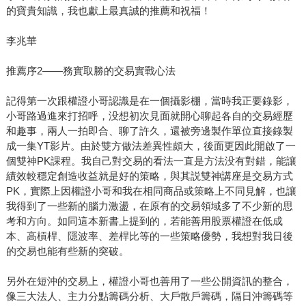
的寶貴知識，我也獻上最真誠的推薦和祝福！
李兆華
推薦序2——務實取勝的交易實戰心法
記得第一次跟權證小哥認識是在一個攝影棚，當時我正要錄影，
小哥路過進來打招呼，没想初次見面就開心聊起各自的交易經歷
和趣事，兩人一拍即合、聊了許久，還被旁邊製作單位直接錄製
成一集YT影片。由於雙方做法差異性頗大，後面更因此開啟了一
個雙神PK課程。我自己對交易的看法一直是方法没有對錯，能讓
績效較穩定創造收益就是好的策略，與其説雙神講座是交易方式
PK，實際上因權證小哥和我在相同商品或策略上不同見解，也讓
我得到了一些新的腦力激盪，在原有的交易領域多了不少新的思
考和方向。如同這本新書上提到的，若能善用股票權證在低成
本、高槓桿、隱波率、差桿比等的一些策略優勢，我想對我日後
的交易也能有些新的突破。
另外在短沖的交易上，權證小哥也善用了一些公開資訊的整合，
像三大法人、主力分點籌碼分析、大戶散戶籌碼，隔日沖籌碼等