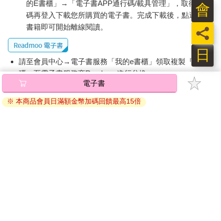
的E書櫃」→「電子書APP通行碼/載具管理」，取得通行
碼再登入下載您所購買的電子書。完成下載後，點選任一
書籍即可開始離線閱讀。
員
日
請至會員中心→電子書服務「我的e書櫃」領取複製『兌換
碼』至電子書服務商Readmoo進行兌換。
電子書
退換貨須知：
※ 本商品會員日滿額金幣加碼回饋最高15倍
因版權保護，您在金石堂所購買的電子書僅能以金石堂專屬
的閱讀軟體開啟閱讀，無法以其他閱讀器或直接下載檔案。
依據「消費者保護法」第19條及行政院消費者保護處公告之
「通訊交易解除權合理例外情事適用準則」，非以有形媒介
提供之數位內容或一經提供即為完成之線上服務，經消費者
事先同意始提供。（如：電子書、電子雜誌、下載版軟體、
虛擬商品…等），
不受「網購服務需提供七日鑑賞期」的限
制
。為維護您的權益，建議您先使用「試閱」功能後再付款
購買。