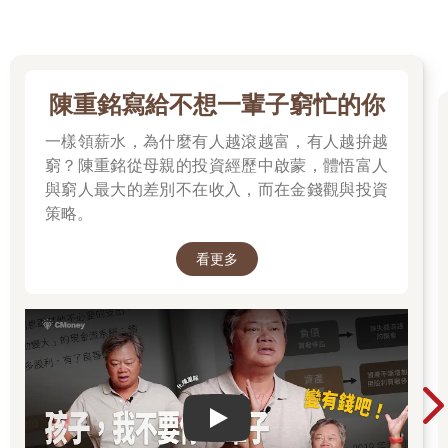
陳重銘寫給不想一輩子窮忙的你
一樣領薪水，為什麼有人越滾越富，有人越拚越
窮？陳重銘從母親的投資經歷中啟蒙，體悟富人
與窮人最大的差別不在收入，而在金錢觀與投資
策略。
看更多
Play video