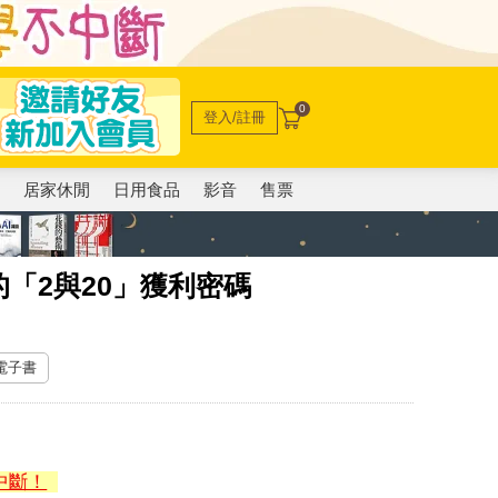
0
登入/註冊
電
居家休閒
日用食品
影音
售票
「2與20」獲利密碼
 電子書
中斷！