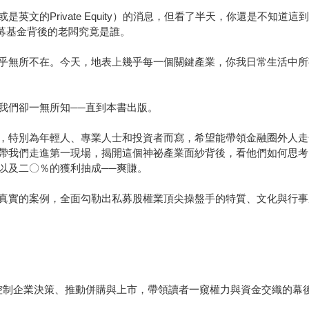
英文的Private Equity）的消息，但看了半天，你還是不知
過私募基金背後的老闆究竟是誰。
乎無所不在。今天，地表上幾乎每一個關鍵產業，你我日常生活中所
。
我們卻一無所知──直到本書出版。
，特別為年輕人、專業人士和投資者而寫，希望能帶領金融圈外人走
帶我們走進第一現場，揭開這個神祕產業面紗背後，看他們如何思考
年費，以及二〇％的獲利抽成──爽賺。
真實的案例，全面勾勒出私募股權業頂尖操盤手的特質、文化與行事
控制企業決策、推動併購與上市，帶領讀者一窺權力與資金交織的幕