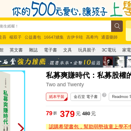
圭吾
楊双子
公益書包
16647續集
吉伊卡哇
高希均
通靈藥師
路邊攤新作
馬斯克
玩具總動員5
超慢跑
館
英文書
雜誌
電子書
文具
玩具親子
3C電玩
家
私募爽賺時代：私募股權的
Two and Twenty
?
紙本平裝
金石堂 電子書
Readmoo
379
79
折
元
480
元
認購希望書包，幫助弱勢孩童上學不