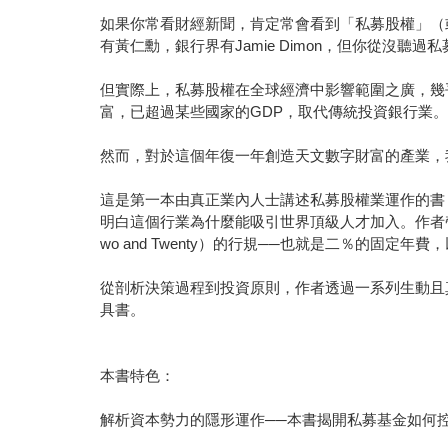
如果你常看財經新聞，肯定常會看到「私募股權」（或是
有黃仁勳，銀行界有Jamie Dimon，但你從沒聽
但實際上，私募股權在全球經濟中影響範圍之廣，幾
富，已超過某些國家的GDP，取代傳統投資銀行業
然而，對於這個年復一年創造天文數字財富的產業，
這是第一本由真正業內人士講述私募股權業運作的書
明白這個行業為什麼能吸引世界頂級人才加入。作者
wo and Twenty）的行規──也就是二％的固定
從剖析決策過程到投資原則，作者透過一系列生動且
具書。
本書特色：
解析資本勢力的隱形運作──本書揭開私募基金如何