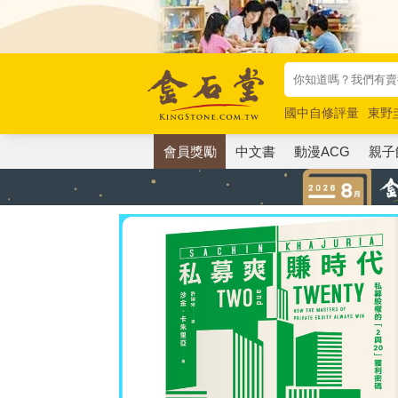
國中自修評量
東野
唯紅花綻放
奧德賽
會員獎勵
中文書
動漫ACG
親子