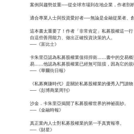
案例與趨勢並重──從全球市場到在地企業，作者剖
適合專業人士與投資愛好者──無論是金融從業者、
這本書太重要了！作者「非常肯定」私募股權這一行
自這些善用能力、做出正確投資決策的人。
──《富比士》
卡朱里亞認為私募股權業值得捍衛……書中的交易概
易……他認為私募股權業已經無可阻擋，因為它的規
──《華爾街日報》
《私募爽賺時代》是關於私募股權業的優秀入門讀物
──《彭博商業周刊》
沙金．卡朱里亞揭開了私募股權世界的神祕面紗。
──《金融時報》
真正業內人士對私募股權業的第一手真實報導。
──《財星》