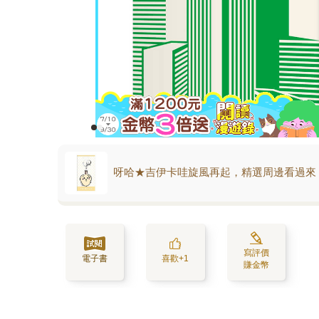
呀哈★吉伊卡哇旋風再起，精選周邊看過來
寫評價
電子書
喜歡+1
賺金幣