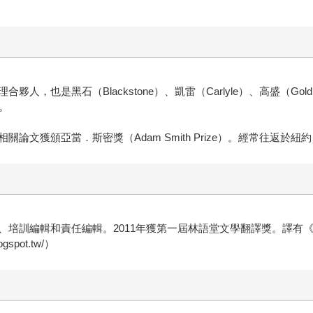
是黑石（Blackstone）、凱雷（Carlyle）、高盛（Goldman
。
文獲頒亞當．斯密獎（Adam Smith Prize）。經常往返於紐
、培訓編輯和責任編輯。2011年獲第一屆林語堂文學翻譯獎。譯有
spot.tw/）