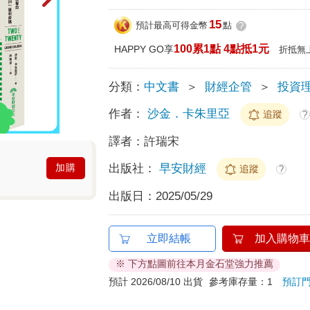
15
預計最高可得金幣
點
?
100累1點 4點抵1元
HAPPY GO享
折抵無
分類：
中文書
＞
財經企管
＞
投資
作者：
沙金．卡朱里亞
追蹤
?
譯者：
許瑞宋
出版社：
早安財經
加購
追蹤
?
出版日：
2025/05/29
立即結帳
加入購物車
※ 下方點圖前往本月金石堂強力推薦
預計 2026/08/10 出貨
參考庫存量：1
預訂