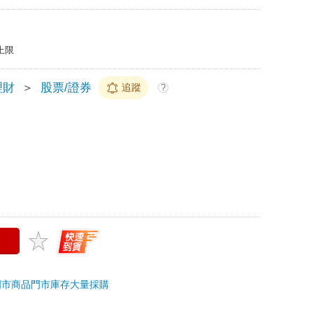
上限
理財
＞
股票/證券
追蹤
?
門市商品
門市庫存
大量採購