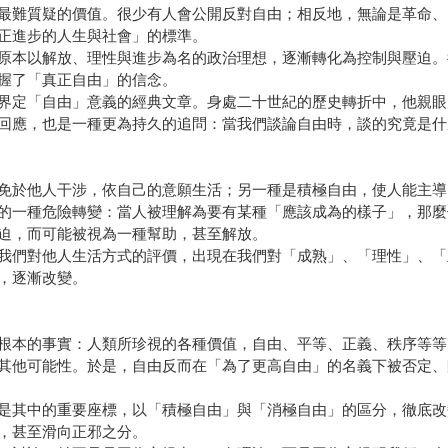
正進步的人生與社會」的標準。
原本以解放、理性與進步為名的政治理想，逐漸轉化為控制與壓迫。
握了「真正自由」的信念。
界定「自由」意義的經典文章。身處二十世紀的歷史轉折中，他親眼
回應，也是一種更為持久的追問：當我們談論自由時，談的究竟是什
免於他人干涉，依自己的意願生活；另一種是積極自由，使人能主導
的一種危險轉變：當人被理解為要有某種「應該成為的樣子」，那麼
迫，而可能被視為一種幫助，甚至解放。
我們對他人生活方式的評價，出現在我們對「成熟」、「理性」、「
，逐漸改變。
根本的事實：人類所珍視的各種價值，自由、平等、正義、秩序等等
其他可能性。於是，自由反而在「為了更高自由」的名義下被否定、
是其中的重要座標，以「積極自由」與「消極自由」的區分，徹底改
，甚至滑向正邪之分。
、討論，並不只是因為它提出了一套理論，而是因為它提醒我們：自