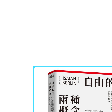
國中自修評量
東野
唯紅花綻放
奧德賽
會員獎勵
中文書
動漫ACG
親子