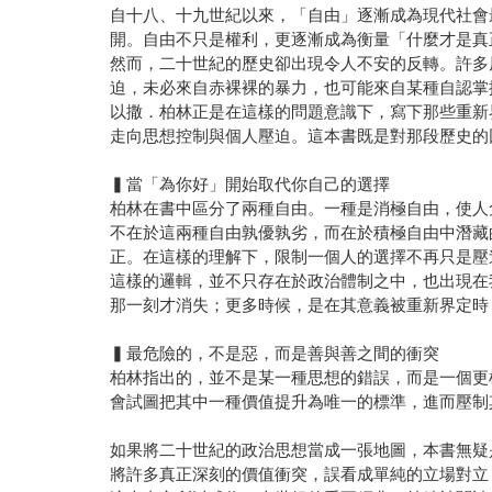
開。自由不只是權利，更逐漸成為衡量「什麼才是真
然而，二十世紀的歷史卻出現令人不安的反轉。許多
迫，未必來自赤裸裸的暴力，也可能來自某種自認掌
以撒．柏林正是在這樣的問題意識下，寫下那些重新
走向思想控制與個人壓迫。這本書既是對那段歷史的
▍當「為你好」開始取代你自己的選擇
柏林在書中區分了兩種自由。一種是消極自由，使人
不在於這兩種自由孰優孰劣，而在於積極自由中潛藏
正。在這樣的理解下，限制一個人的選擇不再只是壓
這樣的邏輯，並不只存在於政治體制之中，也出現在
那一刻才消失；更多時候，是在其意義被重新界定時
▍最危險的，不是惡，而是善與善之間的衝突
柏林指出的，並不是某一種思想的錯誤，而是一個更
會試圖把其中一種價值提升為唯一的標準，進而壓制
如果將二十世紀的政治思想當成一張地圖，本書無疑
將許多真正深刻的價值衝突，誤看成單純的立場對立
這本書之所以成為二十世紀的重要經典，持續被閱讀