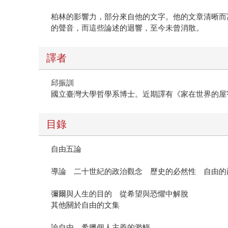
柏林的影響力，部分來自他的文字。他的文章清晰而
的聲音，而這些論述的迴響，至今未曾消散。
譯者
邱振訓
國立臺灣大學哲學系博士。近期譯有《家在世界的屋宇下
目錄
自由五論
導論 二十世紀的政治觀念 歷史的必然性 自由
彌爾與人生的目的 從希望與恐懼中解脫
其他關於自由的文集
論自由 希臘個人主義的濫觴
最後回顧