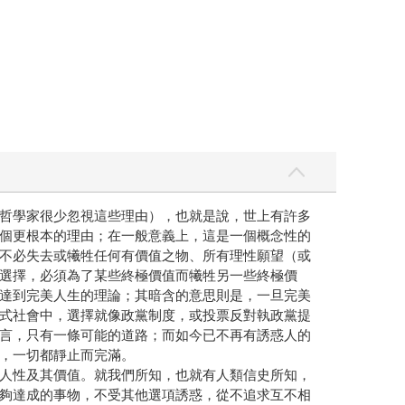
哲學家很少忽視這些理由），也就是說，世上有許多
個更根本的理由；在一般意義上，這是一個概念性的
不必失去或犧牲任何有價值之物、所有理性願望（或
選擇，必須為了某些終極價值而犧牲另一些終極價
達到完美人生的理論；其暗含的意思則是，一旦完美
式社會中，選擇就像政黨制度，或投票反對執政黨提
言，只有一條可能的道路；而如今已不再有誘惑人的
，一切都靜止而完滿。
人性及其價值。就我們所知，也就有人類信史所知，
夠達成的事物，不受其他選項誘惑，從不追求互不相
中遭洗腦卻心滿意足的生物。縮減人類選擇的範圍，