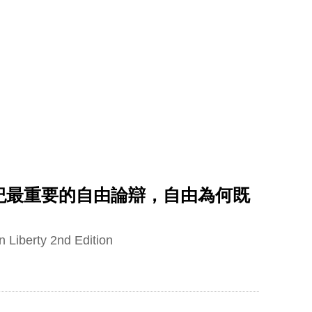
0
登入/註冊
電
居家休閒
日用食品
影音
售票
紀最重要的自由論辯，自由為何既
n Liberty 2nd Edition