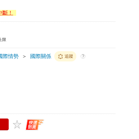
中斷！
上限
國際情勢
＞
國際關係
追蹤
?
門市商品
門市庫存
大量採購