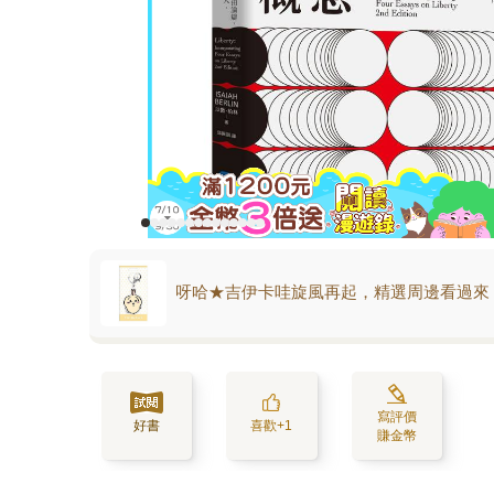
呀哈★吉伊卡哇旋風再起，精選周邊看過來
寫評價
好書
喜歡+1
賺金幣