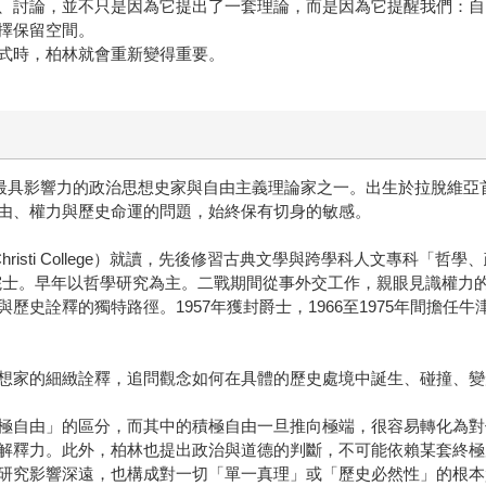
擇保留空間。
式時，柏林就會重新變得重要。
997），二十世紀最具影響力的政治思想史家與自由主義理論家之一。出生於
由、權力與歷史命運的問題，始終保有切身的敏感。
 Christi College）就讀，先後修習古典文學與跨學科人文專科
）首位猶太裔院士。早年以哲學研究為主。二戰期間從事外交工作，親眼見
歷史詮釋的獨特路徑。1957年獲封爵士，1966至1975年間擔任
想家的細緻詮釋，追問觀念如何在具體的歷史處境中誕生、碰撞、變
極自由」的區分，而其中的積極自由一旦推向極端，很容易轉化為對
解釋力。此外，柏林也提出政治與道德的判斷，不可能依賴某套終極
研究影響深遠，也構成對一切「單一真理」或「歷史必然性」的根本