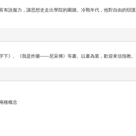
富有說服力，讓思想史走出學院的圍牆。冷戰年代，他對自由的辯護
》、《我是炸藥——尼采傳》等書。以畫為業，歡迎來信指教。連絡信箱：c
的兩種概念