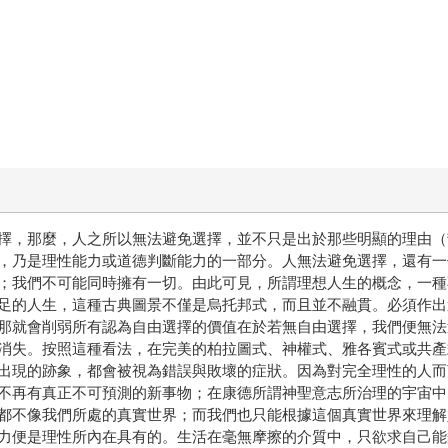
擇，那麼，人之所以無法避免選擇，並不只是出於那些明顯的理由（
，乃是理性能力或道德判斷能力的一部分。人無法避免選擇，還有一
；我們不可能同時擁有一切。由此可見，所謂理想人生的概念，一種
足的人生，這種古典圖景不僅是烏托邦式，而且並不融貫。必須作出
那就會削弱所有認為自由選擇的價值在於若無自由選擇，我們便無法
消失。按照這種看法，在完美的柏拉圖式、神權式、雅各賓式或共產
出現的跡象，都會被視為錯誤與敗壞的症狀。因為對完全理性的人而
不再有真正不可預測的新事物；在康德所謂神聖意志所治理的宇宙中
都不像我們所處的真實世界；而我們也只能根據這個真實世界來理解
力便是理性所內在具有的。生活在毫無摩擦的介質中，只欲求自己能
想當成理想，就是試圖去人性化，把人變成赫胥黎那部著名極權夢魘