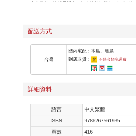
就是在內在意義上傷害人，而不只是在效益主義意義
可預測性、秩序等等，無論這種調整多麼不完美；但
在任何實質意義上都不再是自由的。確實，個人自由
致化、從眾化與機械化的恐懼，並非毫無根據。
配送方式
至於相對性問題與價值的主觀性，我不禁懷疑，哲學
異？然而，就於人類價竟有多恆久不變、有多「終極
歷史知識（在一定程度上仰賴我們理解異文化的生活
國內宅配：本島、離島
概念本身，正主要源於此一學科。因此，懷疑論一旦
到店取貨：
台灣
不限金額免運費
至於實際上我們將哪些價值視為普世且基本的價值（
題。也就是說，要回答此一問題，我們似乎必須求助
念與模式體現在各種歷史遺跡、生活形式與社會活動
與思考、在絕大部分（即使未必是全部）歷史時期沿
詳細資料
變性與可替換性的假設與概念建構。
還有一點值得重申：將自由與其行使條件區分開來至
義；但這並不等於這些自由本身已被消滅。因此，推
語言
中文繁體
不平等，這些責任並不會因為其目標不盡然是在直接
一回事，使自由得以實現的條件則是另一回事。舉一
ISBN
9786267561935
西方國家（尤其是英國）因學校階層差異所造成或加
身的內在要求；例如教育體系若依據家庭財力或社會
頁數
416
心發展的機會，而非僅限於特權階層。就此處而言，