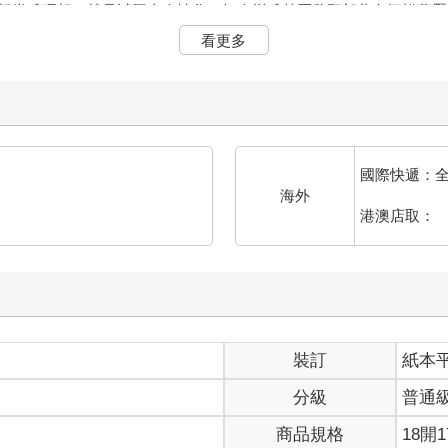
上傷害人；這是一種康德式的傷害。當然，維持最廣泛的選擇所需的
看更多
這並不削弱這些條件的核心重要性。選擇的機會（不只是理性或德性
的呼聲常常掩飾了對特權的渴望，或對壓迫與剝削他人的權力的追求
家是否為了論證的需要而誇大：在人類歷史廣闊的時間和空間跨度中
」、有多普遍而「基本」，我並沒有把握。若不同文化與時代的價值
方式、目標與動機的能力）也將淪為幻影。如此一來，歷史社會學的
國際快遞：
推至極端，終將自我瓦解，因而自我否定。
海外
這些價值乃是由「道德」與「人性」這些概念所預設，如果這樣說在
港澳店取：
於歷史學家、人類學家、文化哲學家與各類社會科學家，也就是研究
之中，也體現在更直接表達信念的法律、宗教、哲學與文學之中。我
續下來的那些概念與範疇，既難以完全排除，實際上也不可能完全排
關重要。若一個人因貧困、無知或能力不足而無法行使其法律權利，
動教育、健康與正義，提升生活水準，提供藝術與科學發展的機會，
裝訂
紙本
促進自由本身，而只是為了創造使自由具有價值的條件，或甚至是為
個具體的例子：我認為，在各國建立一套統一的普通中小學教育制度
分級
普通
深的社會地位差距，也足以構成理由。若有人問我為何如此主張，我
地位，而非兒童的能力與需要而定，造成的地位差異會帶來嚴重弊害
商品規格
18開1
尤為關鍵的是：為盡可能多的兒童提供自由選擇的機會，而教育平等