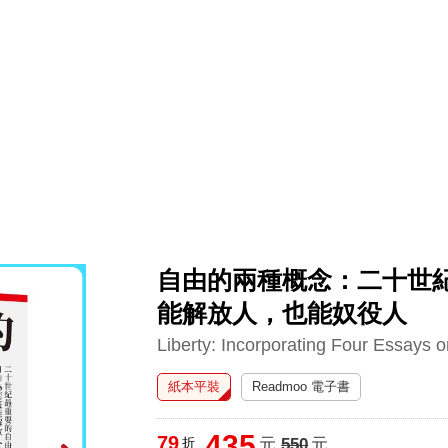
圭吾
楊双子
公益書包
16647續集
吉伊卡哇
高希均
通靈藥師
路邊攤新作
馬斯克
玩具總動員5
超慢跑
館
英文書
雜誌
電子書
文具
玩具親子
3C電玩
家
自由的兩種概念：二十世
能解放人，也能奴役人
Liberty: Incorporating Four Essays o
紙本平裝
Readmoo 電子書
435
79
折
元
550
元