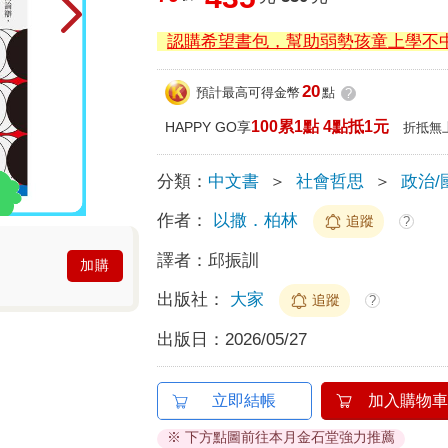
認購希望書包，幫助弱勢孩童上學不
20
預計最高可得金幣
點
?
100累1點 4點抵1元
HAPPY GO享
折抵無
分類：
中文書
＞
社會哲思
＞
政治/
作者：
以撒．柏林
追蹤
?
譯者：
邱振訓
加購
出版社：
大家
追蹤
?
出版日：
2026/05/27
立即結帳
加入購物車
※ 下方點圖前往本月金石堂強力推薦
預計 2026/08/08 出貨
參考庫存量：2
預訂