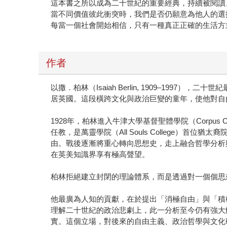
當不同價值彼此衝突時，我們是否仍願意為他人的選
每當一個社會開始相信，只有一種真正正確的生活方
作者
以撒．柏林（Isaiah Berlin, 1909–1
居英國。這段橫跨文化與政治巨變的童年，使他對自
1928年，柏林進入牛津大學基督聖體學院（Corpus
任教，是萬靈學院（All Souls College
由。戰後逐漸將重心轉向思想史，走上融合哲學分析與
在英美知識界享有極高聲望。
柏林拒絕建立封閉的理論體系，而是透過對一個個思
他最廣為人知的貢獻，在於提出「消極自由」與「積
理解二十世紀的政治悲劇上，此一分析至今仍有強大
實。這個立場，對後來的自由主義、政治哲學與文化