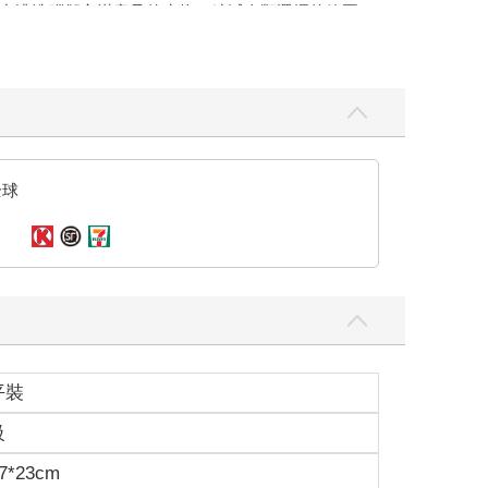
條件，仍必須依其他需求作出調整，例如社會穩定、
選擇的機會）有最低限度；低於這個限度，人類活動
，或單純對社會變革的恐懼。然而，現代人對生活一
，人與其觀點是否真的如偶爾呈現出來的那樣彼此迥
差異極大，那麼溝通顯然會變得更加困難，而我們的
所有發現也將同樣失去根基；而「社會相對性」這一
全球
邏輯上成立的話），這在我看來屬於準經驗性的問
整體社會的核心觀念與行為模式的那些學者；這些觀
之所以稱之為「準」經驗問題，是因為支配人類生活
除；在這一點上，它們不同於自然科學中那些較具可
那麼這些權利所賦予他的自由，對他而言幾乎毫無意
防止反動的政治、社會或法律政策，以及遏止任意的
平裝
了其他可能與自由無關的價值，而有所減輕。自由是
，是值得追求的目標；即使只是為了消除目前在某些
級
大概會援引史匹茲所提的那類理由，例如社會平等本
；例如社會團結的理想；例如為盡可能多的人提供身
7*23cm
正有助於擴大這樣的機會。