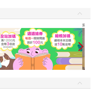
飛吧，鴻！：母