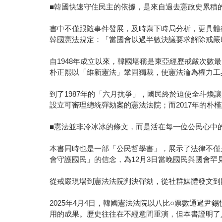
■韓國快速守住民主的依據，是來自過去憲政史累積
書中不僅跟隨事件發展，及時寫下時局分析，更具體
韓國憲法規定：「當國會以過半數決議要求解除戒嚴
自1948年成立以來，韓國堪稱是東亞經歷戒嚴次
朴正熙以「維新憲法」鞏固獨裁，使憲法淪為權力工
到了1987年的「六月抗爭」，國民終於迫使全斗
設立可審理總統彈劾案的憲法法院；而2017年的朴
■憲法並非冷冰冰的條文，而是活在每一位公民心中
本書同時也是一部「公民哲學書」，展示了法律不僅
會守護國民」的信念，為12月3日當晚國民與國會
從戒嚴現場到憲法法院判決彈劾，從社群媒體發文到
2025年4月4日，韓國憲法法院以八比○票數通過
用的成果。歷史往往在不經意間重演，但本書證明了