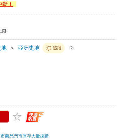
中斷！
上限
史地
＞
亞洲史地
追蹤
?
門市商品
門市庫存
大量採購