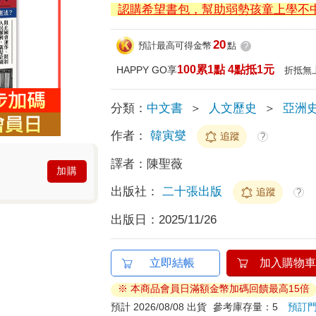
認購希望書包，幫助弱勢孩童上學不
20
預計最高可得金幣
點
?
100累1點 4點抵1元
HAPPY GO享
折抵無
分類：
中文書
＞
人文歷史
＞
亞洲
作者：
韓寅燮
追蹤
?
譯者：
陳聖薇
加購
出版社：
二十張出版
追蹤
?
出版日：
2025/11/26
立即結帳
加入購物車
※ 本商品會員日滿額金幣加碼回饋最高15倍
預計 2026/08/08 出貨
參考庫存量：5
預訂