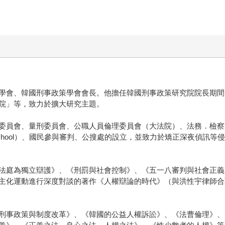
學會、韓國刑事政策學會會長。他擔任韓國刑事政策研究院院長期間
院」等，致力於擴大研究主題。
委員會、量刑委員會、公職人員倫理委員會（大法院）、法務．檢察
School）、國民參與審判、公搜處的設立，並致力於矯正深夜偵訊
法庭為獨立辯護》、《刑罰與社會控制》、《五一八審判與社會正義
主化運動進行深度對談的著作《人權辯論的時代》（與洪性宇律師合
刑事政策與制度改革》、《韓國的公益人權訴訟》、《法曹倫理》、