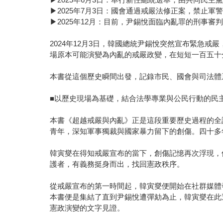
▶2025年7月3日：國會通過戒嚴法修正案，禁止軍
▶2025年12月：目前，尹錫悅面臨內亂罪的刑事審
2024年12月3日，韓國總統尹錫悅突然宣布緊急
場原本可能演變為內亂的戒嚴政變，在短短一百五十
本書從這個歷史瞬間出發，記錄市民、國會與司法體
■以歷史現場為基礎，結合法學專業與公民行動的民
本書《超越戒嚴與內亂》正是這段重要歷史過程的全
青年，深知軍事獨裁與國家暴力留下的創傷。四十多
韓寅燮在得知戒嚴宣布的當下，創傷記憶再次浮現，
護者，有義務挺身而出，找回憲政秩序。
從戒嚴宣布的第一時間起，韓寅燮便開始在社群媒體
本書便是集結了直到尹錫悅遭彈劾為止，韓寅燮在此
憲政演變的文字見證。