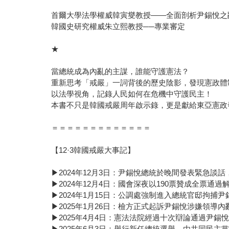
首爾大學法學權威韓寅燮教授——全面剖析尹錫悅之
韓國史研究權威朱立熙教授──專業審定
★
當總統成為內亂的主謀，誰能守護憲法？
重新思考「戒嚴」一詞背後的歷史陰影，發現憲政體
以法學視角，記錄人民如何在危機中守護民主！
本書不只是韓國戒嚴周年啟示錄，更是獻給東亞憲政
＝＝＝＝＝＝＝＝＝＝＝＝＝
【12·3韓國戒嚴大事記】
▶2024年12月3日：尹錫悅總統於晚間發表緊急談
▶2024年12月4日：國會深夜以190票贊成全票通過
▶2024年1月15日：公調處強制進入總統官邸拘捕尹
▶2025年1月26日：檢方正式起訴尹錫悅涉嫌領導內
▶2025年4月4日：憲法法院經過十次辯論通過尹錫
▶2025年6月3日：舉行新任總統選舉，由共同民主