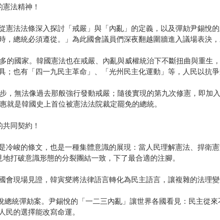
的憲法精神！
從憲法法條深入探討「戒嚴」與「內亂」的定義，以及彈劾尹錫悅的
時，總統必須遵從。」為此國會議員們深夜翻越圍牆進入議場表決，
數最多的國家。韓國憲法也在戒嚴、內亂與威權統治下不斷扭曲與重生
具；也有「四一九民主革命」、「光州民主化運動」等，人民以抗爭
煥讓步，無法像過去那般強行發動戒嚴；隨後實現的第九次修憲，即加
槿惠就是韓國史上首位被憲法法院裁定罷免的總統。
的共同契約！
是冷峻的條文，也是一種集體意識的展現：當人民理解憲法、捍衛憲
罕見地打破意識形態的分裂團結一致，下了最合適的注腳。
國會現場見證，韓寅燮將法律語言轉化為民主語言，讓複雜的法理變
尹錫悅總統彈劾案。尹錫悅的「一二三內亂」讓世界各國看見：民主從
人民的選擇能改寫命運。