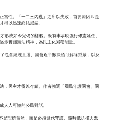
正當性。「一二三內亂」之所以失敗，首要原因即是
才得以迅速終結戒嚴。
，才形成如今完備的樣貌。既有李承晚強行修憲延任、
逐步實踐憲法精神，為民主化累積能量。
入了包含總統直選、國會過半數決議可解除戒嚴，以及
法，民主才得以存續。作者強調「國民守護國會、國
成人人可懂的公民對話。
來不是理所當然，而是必須世代守護、隨時抵抗權力濫