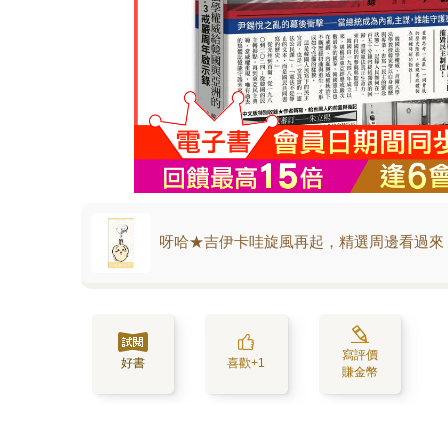
呀哈★吉伊卡哇旋風再起，精選周邊看過來
寫評價
好書
喜歡+1
賺金幣