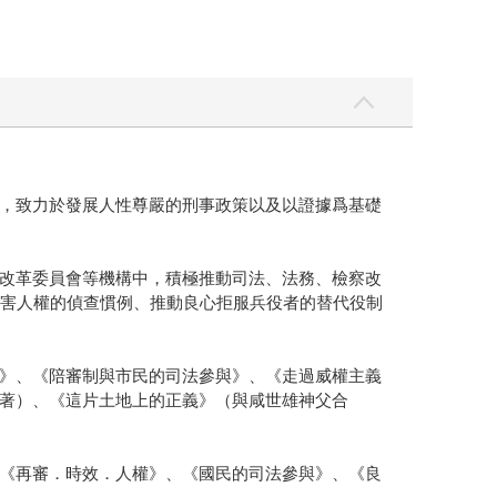
，致力於發展人性尊嚴的刑事政策以及以證據爲基礎
改革委員會等機構中，積極推動司法、法務、檢察改
等侵害人權的偵查慣例、推動良心拒服兵役者的替代役制
》、《陪審制與市民的司法參與》、《走過威權主義
著）、《這片土地上的正義》（與咸世雄神父合
《再審．時效．人權》、《國民的司法參與》、《良