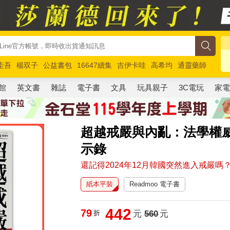
圭吾
楊双子
公益書包
16647續集
吉伊卡哇
高希均
通靈藥師
路邊攤新作
馬斯克
玩具總動員5
超慢跑
館
英文書
雜誌
電子書
文具
玩具親子
3C電玩
家
超越戒嚴與內亂：法學權威
示錄
還記得2024年12月韓國突然進入戒嚴
紙本平裝
Readmoo 電子書
442
79
折
元
560
元