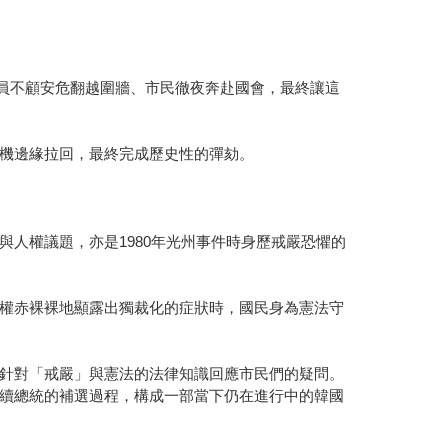
議員不顧安危翻越圍牆、市民徹夜奔赴國會，最終讓這
機邊緣拉回，最終完成歷史性的彈劾。
人權議題，亦是1980年光州事件時身歷戒嚴恐懼的
權赤裸裸地顯露出獨裁化的症狀時，國民身為憲法守
針對「戒嚴」與憲法的法律知識回應市民們的疑問。
續總統的補選過程，構成一部當下仍在進行中的韓國