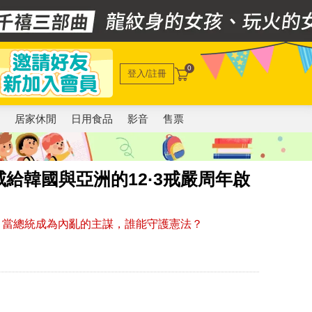
0
登入/註冊
電
居家休閒
日用食品
影音
售票
給韓國與亞洲的12·3戒嚴周年啟
嗎？當總統成為內亂的主謀，誰能守護憲法？