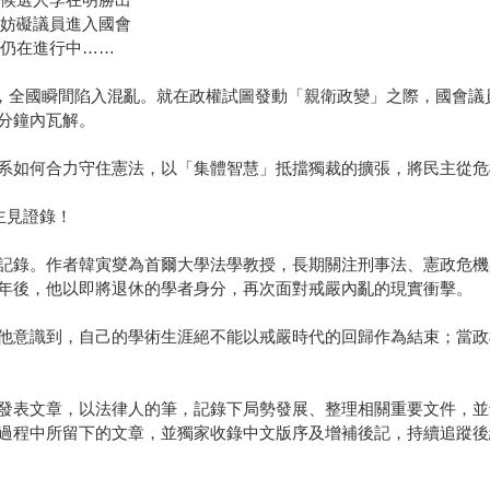
警妨礙議員進入國會
判仍在進行中……
戒嚴，全國瞬間陷入混亂。就在政權試圖發動「親衛政變」之際，國會
分鐘內瓦解。
系如何合力守住憲法，以「集體智慧」抵擋獨裁的擴張，將民主從危
主見證錄！
記錄。作者韓寅燮為首爾大學法學教授，長期關注刑事法、憲政危機與
年後，他以即將退休的學者身分，再次面對戒嚴內亂的現實衝擊。
他意識到，自己的學術生涯絕不能以戒嚴時代的回歸作為結束；當政
發表文章，以法律人的筆，記錄下局勢發展、整理相關重要文件，並
過程中所留下的文章，並獨家收錄中文版序及增補後記，持續追蹤後