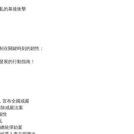
亂的幕後衝擊
制在關鍵時刻的韌性；
發展的行動指南！
話，宣布全國戒嚴
解除戒嚴法案
錫悅
亂
悅總統彈劾案
黨候選人李在明勝出