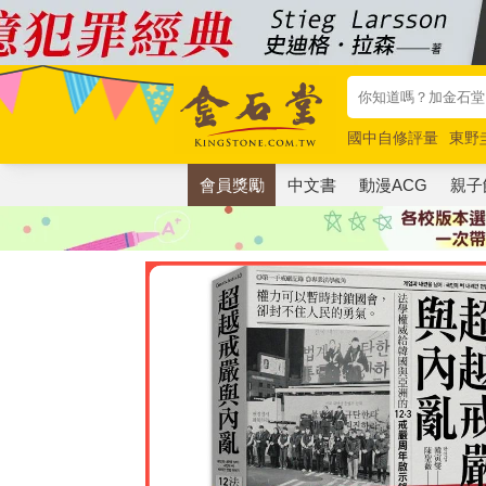
國中自修評量
東野
唯紅花綻放
奧德賽
會員獎勵
中文書
動漫ACG
親子