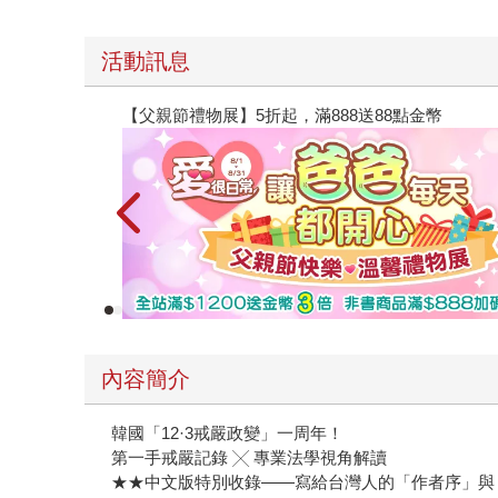
活動訊息
【父親節禮物展】5折起，滿888送88點金幣
內容簡介
韓國「12·3戒嚴政變」一周年！
第一手戒嚴記錄 ╳ 專業法學視角解讀
★★中文版特別收錄——寫給台灣人的「作者序」與