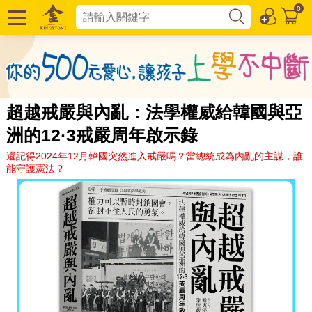
0
超越戒嚴與內亂：法學權威給韓國與亞
洲的12·3戒嚴周年啟示錄
還記得2024年12月韓國突然進入戒嚴嗎？當總統成為內亂的主謀，誰
能守護憲法？