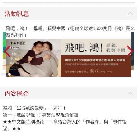
活動訊息
飛吧，鴻！：母親、我與中國（暢銷全球逾1500萬冊《鴻》最
2
新系列作）
內容簡介
韓國「12·3戒嚴政變」一周年！
第一手戒嚴記錄 ╳ 專業法學視角解讀
★★中文版特別收錄——寫給台灣人的「作者序」與「事件後
記」★★