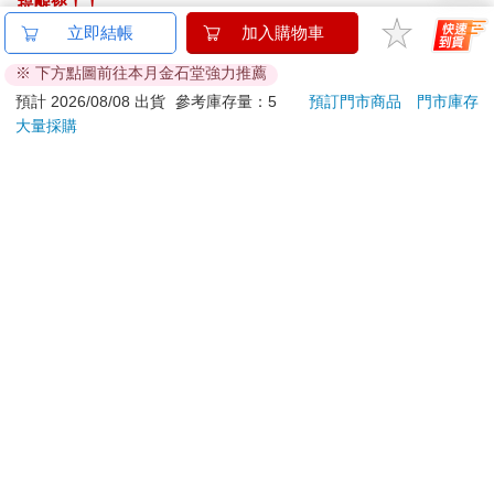
提醒您！！
金石堂及銀行均不會請您操作ATM! 如接獲電話要求您前往
立即結帳
加入購物車
ATM提款機，請不要聽從指示，以免受騙上當！
※ 下方點圖前往本月金石堂強力推薦
退換貨須知：
預計 2026/08/08 出貨
參考庫存量：5
預訂門市商品
門市庫存
大量採購
**提醒您，鑑賞期不等於試用期，退回商品須為全新狀態**
依據「消費者保護法」第19條及行政院消費者保護處公告之
「通訊交易解除權合理例外情事適用準則」，以下商品購買
後，除商品本身有瑕疵外，將不提供7天的猶豫期：
易於腐敗、保存期限較短或解約時即將逾期。（如：生
鮮食品）
依消費者要求所為之客製化給付。（客製化商品）
報紙、期刊或雜誌。（含MOOK、外文雜誌）
經消費者拆封之影音商品或電腦軟體。
非以有形媒介提供之數位內容或一經提供即為完成之線
上服務，經消費者事先同意始提供。（如：電子書、電
子雜誌、下載版軟體、虛擬商品…等）
已拆封之個人衛生用品。（如：內衣褲、刮鬍刀、除毛
刀…等）