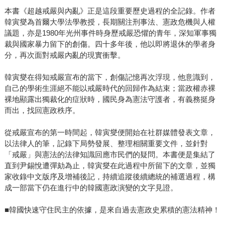
本書《超越戒嚴與內亂》正是這段重要歷史過程的全記錄。作者
韓寅燮為首爾大學法學教授，長期關注刑事法、憲政危機與人權
議題，亦是1980年光州事件時身歷戒嚴恐懼的青年，深知軍事獨
裁與國家暴力留下的創傷。四十多年後，他以即將退休的學者身
分，再次面對戒嚴內亂的現實衝擊。
韓寅燮在得知戒嚴宣布的當下，創傷記憶再次浮現，他意識到，
自己的學術生涯絕不能以戒嚴時代的回歸作為結束；當政權赤裸
裸地顯露出獨裁化的症狀時，國民身為憲法守護者，有義務挺身
而出，找回憲政秩序。
從戒嚴宣布的第一時間起，韓寅燮便開始在社群媒體發表文章，
以法律人的筆，記錄下局勢發展、整理相關重要文件，並針對
「戒嚴」與憲法的法律知識回應市民們的疑問。本書便是集結了
直到尹錫悅遭彈劾為止，韓寅燮在此過程中所留下的文章，並獨
家收錄中文版序及增補後記，持續追蹤後續總統的補選過程，構
成一部當下仍在進行中的韓國憲政演變的文字見證。
■韓國快速守住民主的依據，是來自過去憲政史累積的憲法精神！