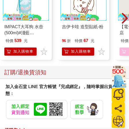
IMPACT大耳狗 水壺
吉伊卡哇 造型貼紙-粉
【電
(500ml)#淺藍
店
IMCMB01LB
539
67
特價
元
96
折
特價
元
特價
加入購物車
加入購物車
訂購/退換貨須知
加入金石堂 LINE 官方帳號『完成綁定』，隨時掌握出貨動
態：