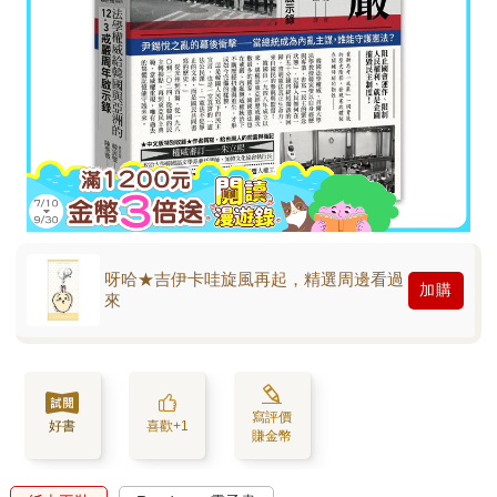
呀哈★吉伊卡哇旋風再起，精選周邊看過
加購
來
寫評價
好書
喜歡+1
賺金幣