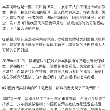
本書同時也是一部「公民哲學書」，展示了法律不僅是冷峻的條
文，也是一種集體意識的展現：當人民理解憲法、捍衛憲法，民
主才得以存續。作者強調「國民守護國會、國會守護國民」的信
念，為12月3日當晚國民與國會罕見地打破意識形態的分裂團結一
致，下了最合適的注腳。
從戒嚴現場到憲法法院判決彈劾，從社群媒體發文到國會現場見
證，韓寅燮將法律語言轉化為民主語言，讓複雜的法理變成人人
可懂的公民對話。
2025年4月4日，韓國憲法法院以八比○票數通過尹錫悅總統彈劾
案。尹錫悅的「一二三內亂」讓世界各國看見：民主從來不是理
所當然，而是必須世代守護、隨時抵抗權力濫用的成果。歷史往
往在不經意間重演，但本書證明了人民的選擇能改寫命運。
■對照台灣與韓國的民主化歷程，兩國的歷史幾乎互為倒影！
1987這一年，韓國終結了二十七年的軍事獨裁、台灣則是結束了
持續三十八年的戒嚴體制；韓國與台灣的總統都是透過直接選
舉，累積了數次的政權交替；再者，也都各自致力於「韓國五一