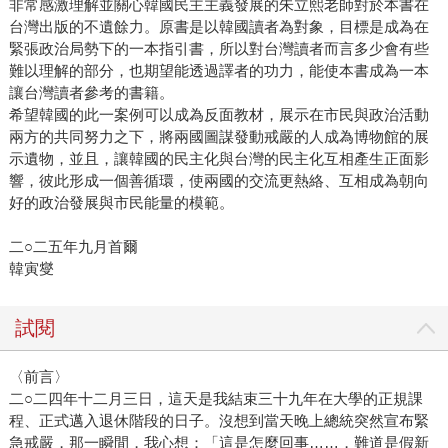
非常感激理解並關心韓國民主主義發展的朱立熙老師對於本書在
台灣出版的不遺餘力。原書是以韓國讀者為對象，目標是成為在
緊張政治局勢下的一本指引書，所以對台灣讀者而言多少會有些
難以理解的部分，也期望能透過譯者的功力，能使本書成為一本
讓台灣讀者參考的書籍。
希望韓國的此一案例可以成為反面教材，展示在市民與政治活動
兩方的共同努力之下，將兩國圖謀發動戒嚴的人成為博物館的展
示遺物，並且，讓韓國的民主化與台灣的民主化互相產生正面影
響，彼此形成一個善循環，使兩國的交流更熱絡、互相成為朝向
好的政治發展與市民能量的模範。
二○二五年九月首爾
韓寅燮
試閱
〈前言〉
二○二四年十二月三日，這天是我結束三十九年在大學的正規課
程、正式邁入退休階段的日子。沒想到當天晚上總統突然宣布緊
急戒嚴，那一瞬間，我心想：「這是怎麼回事……，難道是假新