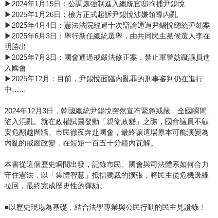
▶2024年1月15日：公調處強制進入總統官邸拘捕尹錫悅
▶2025年1月26日：檢方正式起訴尹錫悅涉嫌領導內亂
▶2025年4月4日：憲法法院經過十次辯論通過尹錫悅總統彈劾案
▶2025年6月3日：舉行新任總統選舉，由共同民主黨候選人李在
明勝出
▶2025年7月3日：國會通過戒嚴法修正案，禁止軍警妨礙議員進
入國會
▶2025年12月：目前，尹錫悅面臨內亂罪的刑事審判仍在進行
中……
2024年12月3日，韓國總統尹錫悅突然宣布緊急戒嚴，全國瞬間
陷入混亂。就在政權試圖發動「親衛政變」之際，國會議員不顧
安危翻越圍牆、市民徹夜奔赴國會，最終讓這場原本可能演變為
內亂的戒嚴政變，在短短一百五十分鐘內瓦解。
本書從這個歷史瞬間出發，記錄市民、國會與司法體系如何合力
守住憲法，以「集體智慧」抵擋獨裁的擴張，將民主從危機邊緣
拉回，最終完成歷史性的彈劾。
■以歷史現場為基礎，結合法學專業與公民行動的民主見證錄！