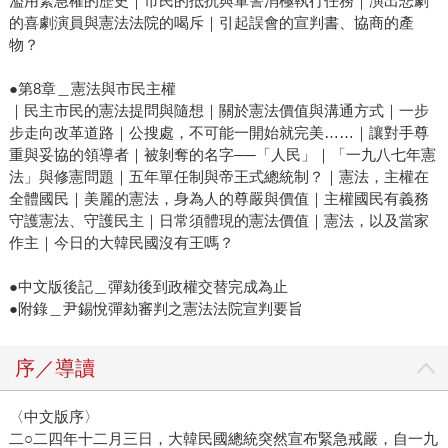
濫用緊急權的歷史｜市民的抵抗與軍警消極執行任務｜演出悲劇
的喜劇演員與憲法法院的喝斥｜引起誤會的宣判書、協商的產
物？
●第8章＿憲法與市民主權
｜民主市民的憲法提問與隨想｜關於憲法價值與溝通方式｜一步
步走向改革道路｜公搜處，不可能一開始就完美……｜讓對手尊
重與妥協的領導者｜被剝奪的名字──「人民」｜「一九八七年憲
法」與修憲問題｜五年單任制與帝王式總統制？｜憲法，主權在
全體國民｜美麗的憲法，身為人的尊嚴與價值｜主權國民有義務
守護憲法、守護民主｜日常須體現的憲法價值｜憲法，以及當家
作主｜今日的大韓民國沒有王嗎？
●中文版後記＿彈劾後到政權交替完成為止
●附錄＿尹錫悅彈劾審判之憲法法院宣判要旨
序／導讀
〈中文版序〉
二○二四年十二月三日，大韓民國總統突然宣布緊急戒嚴，自一九