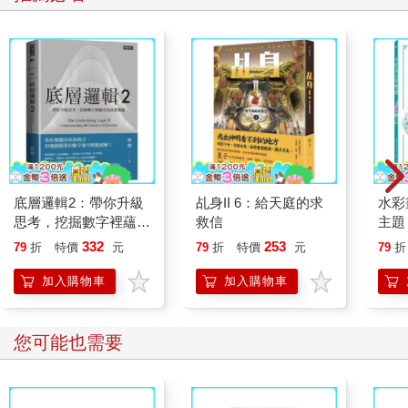
當時十二月、一月、二月、三月、四月的時間點區分。成書過程
中，我很大程度上依靠了出版社「亞馬遜蝴蝶」的代表吳承俊
（音譯）的邀請與編輯；學生池敏雅（音譯）則協助將我的演講
內容轉化為文字。韓國刑事．法務政策研究院的金大根（音譯）
博士也不時提供我方向上的建議，並透過「更近一步探知」的單
元補充學術性內容。獨自扛著攝影機記錄下歷史現場的媒體
「mediamongu」也爽快地同意我使用他的照片，並完整提供他手
上的影像。因此，本書可說是集結臉書、演講、聚會所凝聚而成
的集體智慧與相互交流的產物。對我而言，這也是我在退休之
後，立下要與「市民之海」同行的決心後，所結出的第一個果
底層邏輯2：帶你升級
乩身II 6：給天庭的求
水彩
實。
思考，挖掘數字裡蘊含
救信
主題
的商業寶藏
點，
332
253
彈劾的時刻與春天的到來一致。春天是萬物復甦、百花齊放的季
79
折
特價
元
79
折
特價
元
79
折
繪畫
節。然而這一切都不是自然而然發生的，而是眾多生命竭盡全
加入購物車
加入購物車
力，融化冬日的霜雪，方能一同開啟春天。當滿山遍野瀰漫春之
氣息時，就能從中感受到一個又一個生命的熾熱與盼望。同樣
地，我認為我們民主的春天，正是在這片土地上每一位市民的奮
您可能也需要
鬥與渴望所凝聚而成的總和。願我們能一同迎接共同創造的春
日。