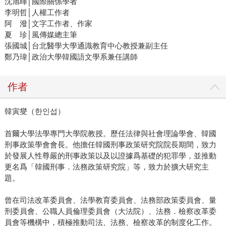
沈旭暉│國際關係學者
李明哲│人權工作者
阿 潑│文字工作者、作家
夏 珍│風傳媒總主筆
張國城│台北醫學大學通識教育中心教授兼副主任
鄭乃瑋│政治大學韓國語文學系兼任講師
作者
韓寅燮（한인섭）
首爾大學法學專門大學院教授。歷任法律與社會理論學會、韓國
刑事政策學會會長。他擔任韓國刑事政策研究院院長期間，致力
於發展人性尊嚴的刑事政策以及以證據爲基礎的犯罪學，並推動
更名爲「韓國刑事．法務政策研究院」等，致力於擴大研究主
題。
曾在司法改革委員會、法學教育委員會、法務部政策委員會、量
刑委員會、公職人員倫理委員會（大法院）、法務．檢察改革委
員會等機構中，積極推動司法、法務、檢察改革的制度化工作。