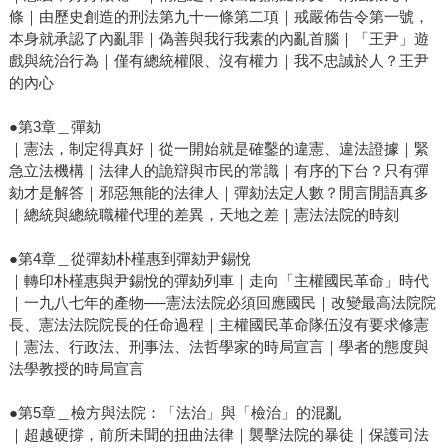
條｜由歷史創造的刑法第九十一條第二項｜戒嚴佈告令第一號，
本身就承認了內亂罪｜偽善與我行我素的內亂首腦｜「王尹」遊
戲與統治行為｜僅有總統權限、沒有權力｜我不忠誠於人？王尹
的內心
●第3章＿彈劾
｜憲法，制定得真好｜從一開始就是確鑿的違憲、違法證據｜緊
急立法機構｜法律人的詭辯與市民的常識｜有序的下台？只有彈
劾才是解答｜邪惡無能的法律人｜彈劾法定人數？閒言閒語真多
｜總統與總統職權代理的差異，天地之差｜憲法法院的時刻
●第4章＿從彈劾朴槿惠到彈劾尹錫悅
｜轉印朴槿惠與尹錫悅的彈劾列車｜走向「主權國民革命」時代
｜一九八七年的產物──憲法法院必須回應國民｜改變最高法院院
長、憲法法院院長的任命過程｜主權國民革命隊伍沒有要求修憲
｜憲法、行政法、刑事法、法哲學家的時局宣言｜學者的態度與
法學教授的時局宣言
●第5章＿檢方與法院：「法治」與「檢治」的混亂
｜超越硬撐，前所未聞的扭曲法律｜襲擊法院的暴徒｜保護司法