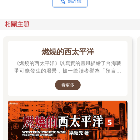
在第二次執行時便不得不就範。隨後，憲法法院正式啟動彈劾程
寫評價
序，戒嚴主謀這一方不斷進行詭辯與煽動，對部分國民確實頗具
效果，令人憂心局勢「是否會走到準內戰狀態？」然而，他公開
恣意的施行戒嚴與內亂行為，是無法掩蓋或扭曲的明確證據。即
相關主題
便法院與檢方相繼出現前所未有的撤銷羈押決定與放棄即時抗
告，使其一度獲釋，但刑事審判的車輪並未停止轉動，其罪行必
將迎來與其惡性相稱的嚴厲制裁。最終，憲法法院作出了宣判，
歷來只有兩次對總統有此類裁決：
燃燒的西太平洋
「被請求人總統朴槿惠罷免」（二○一七年三月十日）
《燃燒的西太平洋》以寫實的畫風描繪了台海戰
「被請求人總統尹錫悅罷免」（二○二五年四月四日）
爭可能發生的場景，被一些讀者譽為「預言之
書」。 作者是退役少校梁紹先(毛球老師)，本作
要彈劾由國民選出、兼有行政權與國軍統帥權的現任總統的過程
看更多
品在CCC連載中。第五集為最新級數，買就抽作
極其艱難，但對於背叛國民信任、嚴重違反憲法與法律的總統，
者親簽書，詳細辦法請到書籍頁面查看。
實在是無法繼續讓其擔任總統一職，而彈劾就是國民給予這位總
統成績的「死當」。根據過往經驗，總統彈劾需耗費超過三個月
的時間，過程中需要突破重重關卡，在這期間國民也會分裂成不
同陣營，政治上的操弄更是層出不窮，政局也隨之動蕩不安。不
過，我認為積極推動彈劾案－審判過程的不是國會、政黨或憲法
法院，而是來自國民的判斷與能量。兩度彈劾總統也並非是韓國
政治失敗的表現，而是作為國家主權者「擁有悠久歷史與傳統的