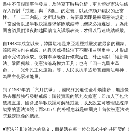
書中不僅跟隨事件發展，及時寫下時局分析，更具體從憲法法條
深入探討「戒嚴」與「內亂」的定義，以及彈劾尹錫悅的正當
性。「一二三內亂」之所以失敗，首要原因即是韓國憲法規定：
「當國會以過半數決議要求解除戒嚴時，總統必須遵從。」為此
國會議員們深夜翻越圍牆進入議場表決，才得以迅速終結戒嚴。
自1948年成立以來，韓國堪稱是東亞經歷戒嚴次數最多的國家。
韓國憲法也在戒嚴、內亂與威權統治下不斷扭曲與重生，才形成
如今完備的樣貌。既有李承晚強行修憲延任、朴正熙以「維新憲
法」鞏固獨裁，使憲法淪為權力工具；也有「四一九民主革
命」、「光州民主化運動」等，人民以抗爭逐步實踐憲法精神，
為民主化累積能量。
到了1987年的「六月抗爭」，國民終於迫使全斗煥讓步，無法像
過去那般強行發動戒嚴；隨後實現的第九次修憲，即加入了包含
總統直選、國會過半數決議可解除戒嚴，以及設立可審理總統彈
劾案的憲法法院；而2017年的朴槿惠就是韓國史上首位被憲法法
院裁定罷免的總統。
■憲法並非冷冰冰的條文，而是活在每一位公民心中的共同契約！