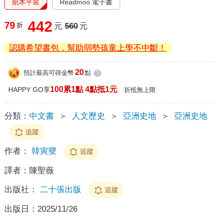
紙本平裝
Readmoo 電子書
442
79
折
元
560
元
認購希望書包，幫助弱勢孩童上學不中斷！
20
預計最高可得金幣
點
?
100累1點 4點抵1元
HAPPY GO享
折抵無上限
分類：
中文書
＞
人文歷史
＞
亞洲史地
＞
亞洲史地
追蹤
作者：
韓寅燮
追蹤
譯者：
陳聖薇
出版社：
二十張出版
追蹤
出版日：
2025/11/26