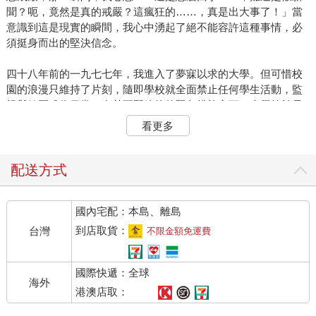
聞？呃，竟然是真的戒嚴？這瘋狂的……，真是出大事了！」當
意識到這是現實的瞬間，我心中湧起了絕不能容許這種事情，必
須挺身而出的堅決信念。
四十八年前的一九七七年，我進入了夢寐以求的大學。但可惜校
園的浪漫只維持了片刻，隨即學校就全面禁止任何學生活動，監
視與鎮壓成為日常。在朴正熙總統的緊急措施之下，大學等於是
處於戒嚴狀態，而到了高年級時，更是直接面臨到真正的緊急戒
看更多
嚴狀態，所以我的大學生活可說是始於戒嚴、也以戒嚴結束。十
五年過後，對全斗煥、盧泰愚等屠殺與鎮壓的主謀，本來差點以
不起訴處分收場，但在全體國民的努力之下，最終才能走到起訴
配送方式
與懲罰，自那之後，我以為緊急戒嚴這樣的字眼，只會被當作在
現代史博物館之中才能回憶的歷史。當聽到其他國家發生政變或
國內宅配：本島、離島
戒嚴的消息時，我都只覺得是落後國家的不幸新聞。一直以來我
抱著這樣的自豪感生活，然而如今戒嚴的消息卻不是在過去、不
到店取貨：
台灣
不限金額免運費
是別的國家，而是現在、就在這個國家真實上演。就我個人而
言，學生時代在戒嚴中度過，初任職教授時，深信軍事政權已然
國際快遞：全球
終結，沒想到居然在退休之際再次遭遇戒嚴事態。我的學生與教
海外
授歲月的最後一刻，絕不能以戒嚴時代的回歸作為結束。當政權
港澳店取：
赤裸裸地顯露出獨裁化、法西斯化的末期症狀時，國民身為憲法