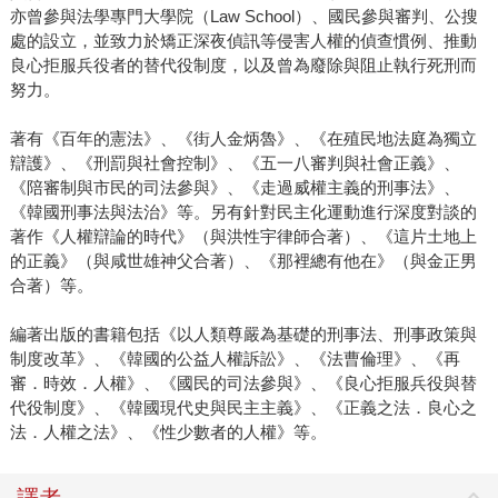
亦曾參與法學專門大學院（Law School）、國民參與審判、公搜
處的設立，並致力於矯正深夜偵訊等侵害人權的偵查慣例、推動
良心拒服兵役者的替代役制度，以及曾為廢除與阻止執行死刑而
努力。
著有《百年的憲法》、《街人金炳魯》、《在殖民地法庭為獨立
辯護》、《刑罰與社會控制》、《五一八審判與社會正義》、
《陪審制與市民的司法參與》、《走過威權主義的刑事法》、
《韓國刑事法與法治》等。另有針對民主化運動進行深度對談的
著作《人權辯論的時代》（與洪性宇律師合著）、《這片土地上
的正義》（與咸世雄神父合著）、《那裡總有他在》（與金正男
合著）等。
編著出版的書籍包括《以人類尊嚴為基礎的刑事法、刑事政策與
制度改革》、《韓國的公益人權訴訟》、《法曹倫理》、《再
審．時效．人權》、《國民的司法參與》、《良心拒服兵役與替
代役制度》、《韓國現代史與民主主義》、《正義之法．良心之
法．人權之法》、《性少數者的人權》等。