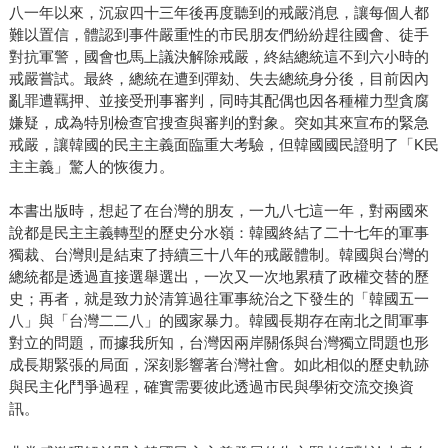
八一年以來，沉寂四十三年後再度聽到的戒嚴消息，讓每個人都
難以置信，體認到事件嚴重性的市民朋友們紛紛趕往國會、徒手
對抗軍警，國會也馬上議決解除戒嚴，終結總統這不到六小時的
戒嚴嘗試。最終，總統在遭到彈劾、失去總統身分後，目前因內
亂罪遭羈押、並接受刑事審判，同時其配偶也因各種權力型貪腐
嫌疑，成為特別檢查官搜查與審判的對象。突如其來宣布的緊急
戒嚴，讓韓國的民主主義面臨重大考驗，但韓國國民證明了「K民
主主義」驚人的恢復力。
本書出版時，想起了在台灣的朋友，一九八七這一年，對兩國來
說都是民主主義轉型的歷史分水嶺：韓國終結了二十七年的軍事
獨裁、台灣則是結束了持續三十八年的戒嚴體制。韓國與台灣的
總統都是透過直接選舉選出，一次又一次地累積了政權交替的歷
史；再者，就是致力於清算過往軍事統治之下發生的「韓國五一
八」與「台灣二二八」的國家暴力。韓國長期存在南北之間軍事
對立的問題，而據我所知，台灣因兩岸關係與台灣獨立問題也形
成長期緊張的局面，深刻影響著台灣社會。如此相似的歷史軌跡
與民主化鬥爭過程，確實需要彼此透過市民與學術交流交換資
訊。