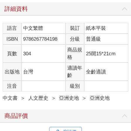
守護者，就有義務挺身抵抗，找回憲政秩序。
詳細資料
短暫的慌亂之後，全體國民紛紛出面糾正局勢。市民們真可謂以
光速行動，迅速聚集，包圍了汝矣島國會議事堂、阻擋軍警進
語言
中文繁體
裝訂
紙本平裝
入，國會議員們也不顧自身安危，奔赴國會、通過解除戒嚴的決
議案，讓緊急戒嚴在一百五十分鐘內就劃下句點。面對政權的
ISBN
9786267784198
分級
普通級
「緊急」戒嚴，國民也以「緊急」的行動回應。國民與國會攜
手，寫下民主歷史上的偉大功績，成功抵擋了這場戒嚴內亂。就
商品規
頁數
304
25開15*21cm
連被動員執行戒嚴的軍隊與警察都與過往不同，當市民阻擋時，
格
他們選擇後退，猶豫不前，有時甚至直接無視上級命令，從而避
免了非法的擴散與人命的犧牲。新形成的民、官、軍的泛民主連
適讀年
出版地
台灣
全齡適讀
合徹底挫敗了戒嚴當權者那荒謬的企圖。
齡
注音
級別
緊急戒嚴的執行被定性為內亂罪，國會也提出總統彈劾訴追。雖
然並非第一次就成功，但後續在國民壓倒性的要求之下，國會最
中文書
＞
人文歷史
＞
亞洲史地
＞
亞洲史地
終通過了彈劾案。參與內亂主要任務的執行者陸續來到國會接受
質詢，並接受警方、檢方、公搜處（全稱：高階公職者犯罪搜査
處）的偵訊調查，也幾乎全部遭到羈押與起訴。對於內亂主謀也
商品評價
發布了逮捕令。雖然這位主謀在漢南洞的總統官邸中，將警衛處
當作私人武裝士兵，阻止逮捕令的執行，但這也只擋得了一時，