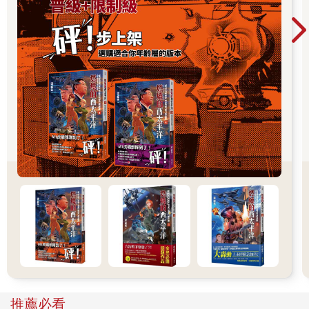
韓國國民」，再次重申主權，充分發揮出守護憲法力量的結果。
本書是以我在戒嚴與彈劾的局勢中所上傳的文章，以及這段時間
的演講、對話為基礎集結而成。在宣布戒嚴後不到三十分鐘內，
我就在臉書（Facebook）上寫下第一篇文章，題目是〈總統破壞
憲法〉，文中強烈警告：總統宣布戒嚴已屬違法、非法的內亂罪
行，若國會決議解除戒嚴，總統必須遵守。之後，在局勢發展的
每個階段，也都持續在臉書撰寫文章，並從讀者的回應中獲得許
多學習。在緊張的時刻，我數度於國會討論會上擔任主持人，協
助討論進行；在市民的聚會中，也發表演說與進行對話；同時，
也試著回應媒體的提問。透過各種場合的交流，我得以確認市民
朋友想要理解憲法、法律條文與憲法精神的知識渴望，並掌握他
們關切的疑問所在。具體來說，我整理了在「人權Plus」、「青
年政策網絡」、「新路聚會」、「大學生集談會」、「刑事政策
學會」等學術聚會中交流與對話的內容。由於這一局勢下的關鍵
字為「戒嚴、內亂、彈劾」，因此我將本書書名定為「超越戒嚴
與內亂」；又因為本書是與渴望健全民主主義的市民一起以憲法
爲素材的對話，所以副書名為「國民寫下的憲法故事」（編註：
原書副書名）。本書是以各種演講、對話的文字與語言資料重新
彙整而成。雖然內容編排像是講座的形式，但閱讀時應按照發話
推薦必看