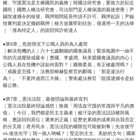
權、守護憲法是主權國民的義務｜韓國法研究會，要致力於貼近
國民｜國際人權法研究會，司法部門是人權保護的最後堡壘｜尹
錫悅逮捕令的核發、羈押期間延長申請不許可、羈押起訴｜尹錫
悅審判庭決定撤銷羈押｜檢方放棄即刻抗告，僅適用一天的法律
｜「僅為特定人」的詭辯與詐術達人
●第6章＿危急情況下公職人員的為人處世
｜解決危機的人｜六十七歲翻牆的國會議長｜緊張氛圍中一絲不
苟的完成廢除戒嚴令｜曹國、李盛潤、秋美愛國會議員的內心｜
公職人員在危機中該如何面對？｜國務委員，有正確處理嗎？｜
「戒嚴是怎樣？」法務部柳赫監察官的辭職｜「那是違法行
為！」「不要跨過西江大橋」｜警衛處法務官「阻擋逮捕令是妨
礙公務」
●第7章＿憲法法院，最後辯論與最終宣判
｜憲法法院最終辯論感想｜恢復「用流血守護的常識與平凡的價
值」｜今日，我們都是民主主義者｜被汙染的憲法話語權與風
格，應該回到原位｜遲來的正義｜從歷史累積的成果與自我否定
的分叉路｜君舟民水，憲法法院的權限也可能被剝奪｜先攻後守
vs.後攻先守｜我一個人吶喊？｜堅定的主文、美妙的文句｜國家