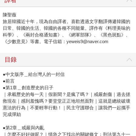
譯者
陳聖薇
旅居韓國近十年，現為自由譯者。喜歡透過文字翻譯傳遞韓國的
日常、韓國的生活、韓國的各種不同能量。譯作有《料理美味的
科學》、《兩封合格通知書》、《網軍部隊》、《黑色斑點》、
《少數意見》等書。電子信箱：yeweis9@naver.com
目錄
●中文版序＿給台灣人的一封信
●前言
●第1章＿創造歷史的日子
｜承載歷史的每一天｜假新聞？是瘋了嗎？｜戒嚴創傷｜過去拯
救現在｜感到羞愧嗎？要堂堂正正地坦然面對｜這就是總統破壞
憲法的行為｜不要輕率行動！｜民主守護聯合｜讓我們一起攜手
完成彈劾
●第2章＿戒嚴與內亂
｜怎麼不好好做呢？｜情急之下找出的關鍵條文：刑法第九十一