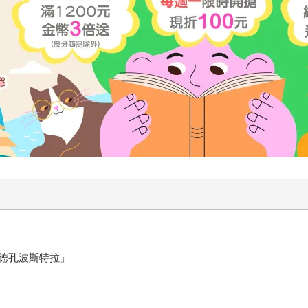
多歲充滿童心與朝氣的老年朝聖者，因為妻子癌逝，自己的身體
麼都沒有，走出來後才發現，原來我原本擁有的東西這麼多。」
來了，懂得活在當下了，也更懂得珍惜了。 如果，你每天都覺
，帶著屬於你自己的故事重新回來。 圖片來源:freepik.co
哥德孔波斯特拉」