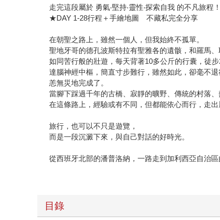
走完這段屬於 勇氣‧堅持‧靈性‧探索自我 的不凡旅程
★DAY 1-28行程＋手繪地圖 不藏私完全分享
在朝聖之路上，雖然一個人，但我始終不孤單。
聖地牙哥的德孔波斯特拉有聖雅各的遺骸，和羅馬、
如同苦行般的壯遊，每天背著10多公斤的行囊，徒步
達腦神經中樞，簡直寸步難行，雖然如此，卻毫不退
恙無災地完成了。
當腳下踩過千年的古橋、寂靜的曠野、傳統的村落、
在這條路上，經驗或有不同，但都能依心而行，走出
旅行，也可以不只是遊覽，
而是一段沉澱下來，與自己對話的好時光。
從西班牙北部的潘普洛納，一路走到加利西亞自治區的
目錄