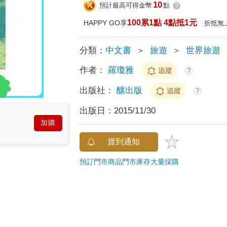
10
預計最高可得金幣
點
?
100累1點 4點抵1元
HAPPY GO享
折抵無
分類：
中文書
＞
旅遊
＞
世界旅遊
作者：
羅瓊雅
追蹤
?
出版社：
釀出版
追蹤
?
出版日：
2015/11/30
加購
貨到通知
預訂門市商品
門市庫存
大量採購