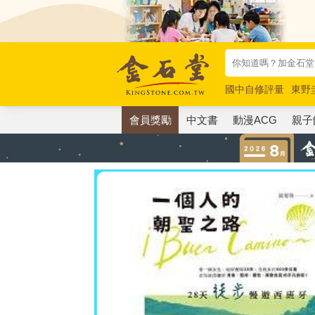
國中自修評量
東野
唯紅花綻放
奧德賽
會員獎勵
中文書
動漫ACG
親子