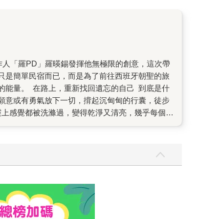
只是簡單民宿而已，而是為了前往西班牙朝聖的旅
的能量。 在路上，重新找回遺忘的自己 到底是什
願意或有勇氣放下一切，揹起沉甸甸的行囊，徒步
靈上感覺都被洗滌過，變得乾淨又清亮，幾乎每個人
體驗，「堅持走完這條路的這件事」拉近了從不相
現在每天只想著活在當下。」另一個朝聖者說：「每
這個民宿，聊起了即將抵達終點前的心境，卻已是
熱的人做的事。直到最近才明白，現今所謂的「朝聖
車勝元的喜愛，認識了朝勝之路，也慢慢明白每個
熱情，誠意煮了一道道溫暖美味的食物，柳海真、
在遠方找到心中的家。我好像感受到了那種思鄉及
 在這間接近終點前的休憩民宿裡，有這麼一位開朗