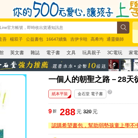
圭吾
楊双子
公益書包
16647續集
吉伊卡哇
高希均
通靈藥師
路邊攤新作
馬斯克
玩具總動員5
超慢跑
館
英文書
雜誌
電子書
文具
玩具親子
3C電玩
家
一個人的朝聖之路－28天
?
紙本平裝
金石堂 電子書
288
9
折
元
320
元
認購希望書包，幫助弱勢孩童上學不