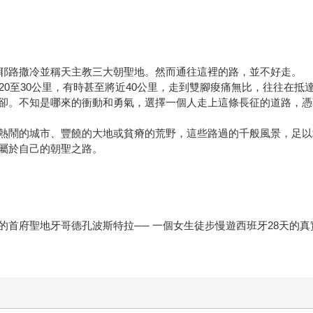
！
耶路撒冷並稱天主教三大朝聖地。然而通往這裡的路，並不好走。
20至30公里，有時甚至將近40公里，走到雙腳痠痛無比，往往在
卻。不知是哪來的衝動和勇氣，選擇一個人走上這條長征的道路，憑
熱鬧的城市、豐饒的大地或貧瘠的荒野，這些路過的千般風景，足以
屬於自己的朝聖之路。
首府聖地牙哥德孔波斯特拉── 一個女生徒步慢遊西班牙28天的真