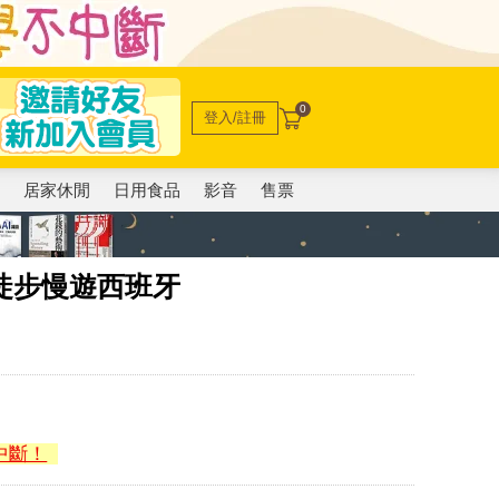
0
登入/註冊
電
居家休閒
日用食品
影音
售票
徒步慢遊西班牙
中斷！