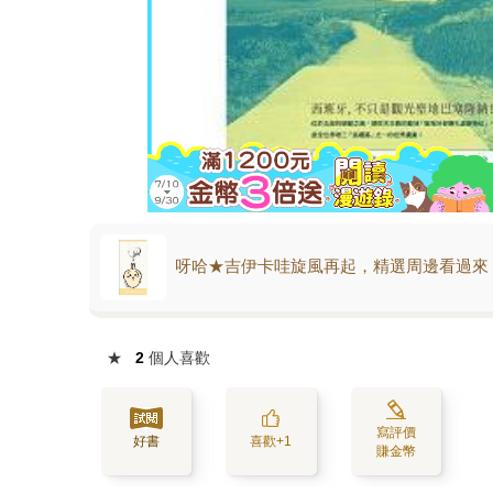
呀哈★吉伊卡哇旋風再起，精選周邊看過來
★
2
個人喜歡
寫評價
好書
喜歡+1
賺金幣