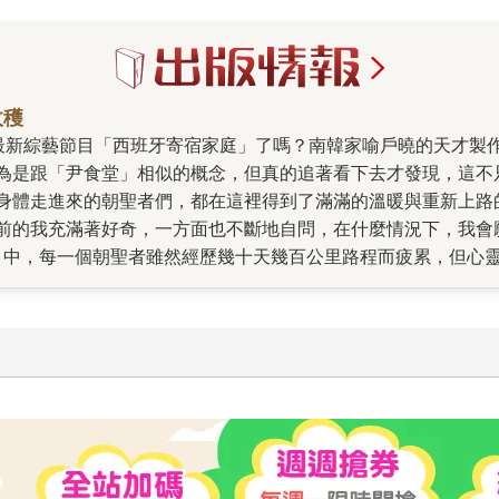
收穫
為是跟「尹食堂」相似的概念，但真的追著看下去才發現，這不
身體走進來的朝聖者們，都在這裡得到了滿滿的溫暖與重新上路
前的我充滿著好奇，一方面也不斷地自問，在什麼情況下，我會
目中，每一個朝聖者雖然經歷幾十天幾百公里路程而疲累，但心
成為朋友或是短暫的同路人，他們之間有共同的話題，有共同的
人出發時都帶著故事，有人說：「本來是為了逃避一些事而來，
國那麼富裕生活的地方，卻每天只感受到沉重的壓力呢？」但在
朝聖」，大概是被字義給誤導了，一直以為是一群對宗教過於狂
的人。 透過韓國的綜藝節目，觀眾們（包含我）透過對羅PD和
己出發的理由，和令人佩服的毅力與決心。車勝元用他對美食的
他們是心中有個心願待償的朝聖者，也是出外遠行的遊子，渴望
，都忍不住眼淚滑了下來。也好想對他們說：一路上，辛苦了。