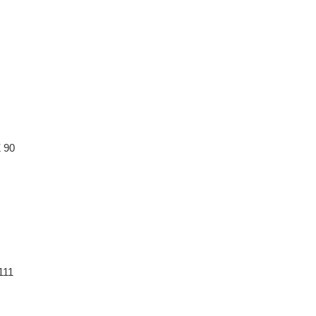
 90
111