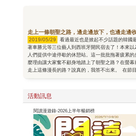
走上一條朝聖之路，邊走邊放下，也邊走邊
2019/05/29
看過最近也是掀起不少話題的韓國最新綜藝節目「西班牙寄宿家庭」了嗎？南韓家喻戶曉的天才製作人「羅PD」羅暎錫發揮他無極限的創意，這次帶
著車勝元等三位藝人到西班牙開民宿去了！本來以
人們提供中途停歇的休憩站。這一批批拖著疲累的
麼理由讓大家奮不顧身地踏上了朝聖之路？在螢幕
走上這條漫長的路？說真的，我答不出來。 在節
都是一個人出發，但路途中會與其他朝聖者相遇、
識、甚至不同語言陌生人之間的隔閡。 他們每個
天只要可以走路和吃飯就覺得很幸福，為什麼在韓
活動訊息
另一個不同的人生。 離開，是為了回來 對於「
者」早已不是指信徒，而只是單純指走在這條路上
閱讀漫遊錄-2026上半年暢銷榜
走上這條路的人，不論男女、國籍、年紀，都有自
朴正國用他們的誠懇，慰勞這些離家千里的人們。
被家鄉食物暖化的心似的，在每一天的遊客對話中