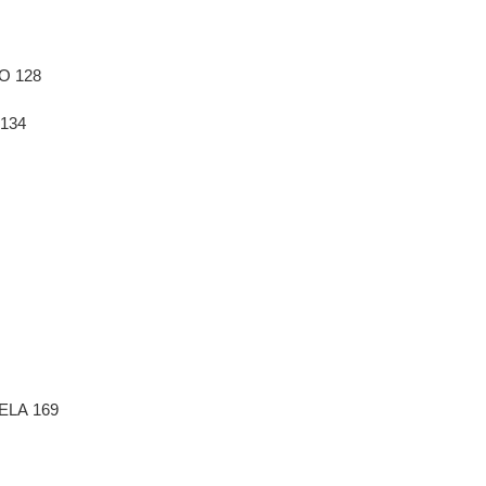
O 128
 134
ELA 169