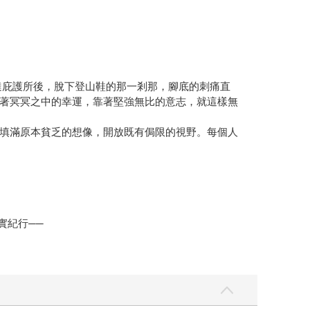
抵達庇護所後，脫下登山鞋的那一剎那，腳底的刺痛直
著冥冥之中的幸運，靠著堅強無比的意志，就這樣無
填滿原本貧乏的想像，開放既有侷限的視野。每個人
實紀行──