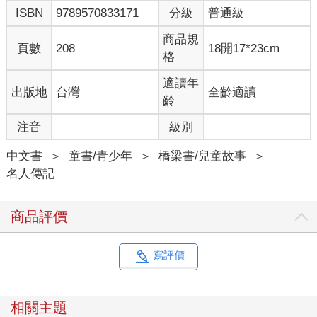
ISBN
9789570833171
分級
普通級
商品規
頁數
208
18開17*23cm
格
適讀年
出版地
台灣
全齡適讀
齡
注音
級別
中文書
＞
童書/青少年
＞
橋梁書/兒童故事
＞
名人傳記
商品評價
寫評價
相關主題