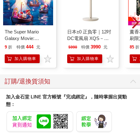
The Super Mario
日本±0 正負零｜12吋
薰香
Galaxy Movie:
DC電風扇 XQS－
刷限定
Peach`s Birthday
Y620 象牙白
444
3990
9
折
特價
元
特價
元
85
折
5990
Surprise: The Super
Mario Galaxy Movie
加入購物車
加入購物車
Storybook
訂購/退換貨須知
加入金石堂 LINE 官方帳號『完成綁定』，隨時掌握出貨動
態：