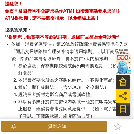
提醒您！！
金石堂及銀行均不會請您操作ATM! 如接獲電話要求您前往
ATM提款機，請不要聽從指示，以免受騙上當！
退換貨須知：
**提醒您，鑑賞期不等於試用期，退回商品須為全新狀態**
依據「消費者保護法」第19條及行政院消費者保護處公告之
「通訊交易解除權合理例外情事適用準則」，以下商品購買
後，除商品本身有瑕疵外，將不提供7天的猶豫期：
易於腐敗、保存期限較短或解約時即將逾期。（如：生
鮮食品）
會
依消費者要求所為之客製化給付。（客製化商品）
報紙、期刊或雜誌。（含MOOK、外文雜誌）
員
經消費者拆封之影音商品或電腦軟體。
非以有形媒介提供之數位內容或一經提供即為完成之線
日
上服務，經消費者事先同意始提供。（如：電子書、電
子雜誌、下載版軟體、虛擬商品…等）
已拆封之個人衛生用品。（如：內衣褲、刮鬍刀、除毛
貨到通知
刀…等）