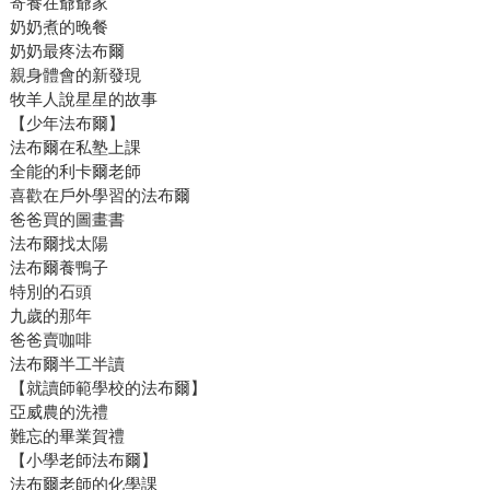
寄養在爺爺家
奶奶煮的晚餐
奶奶最疼法布爾
親身體會的新發現
牧羊人說星星的故事
【少年法布爾】
法布爾在私塾上課
全能的利卡爾老師
喜歡在戶外學習的法布爾
爸爸買的圖畫書
法布爾找太陽
法布爾養鴨子
特別的石頭
九歲的那年
爸爸賣咖啡
法布爾半工半讀
【就讀師範學校的法布爾】
亞威農的洗禮
難忘的畢業賀禮
【小學老師法布爾】
法布爾老師的化學課