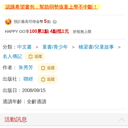
認購希望書包，幫助弱勢孩童上學不中斷！
5
預計最高可得金幣
點
?
100累1點 4點抵1元
HAPPY GO享
折抵無上限
分類：
中文書
＞
童書/青少年
＞
橋梁書/兒童故事
＞
名人傳記
追蹤
作者：
朱秀芳
追蹤
出版社：
聯經
追蹤
出版日：
2008/09/15
適讀年齡：
全齡適讀
活動訊息