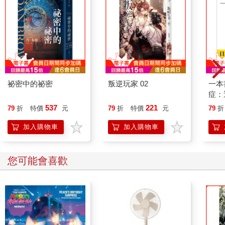
祕密中的祕密
叛逆玩家 02
一本
症：
開大
537
221
79
折
特價
元
79
折
特價
元
79
折
人也
的3
加入購物車
加入購物車
您可能會喜歡