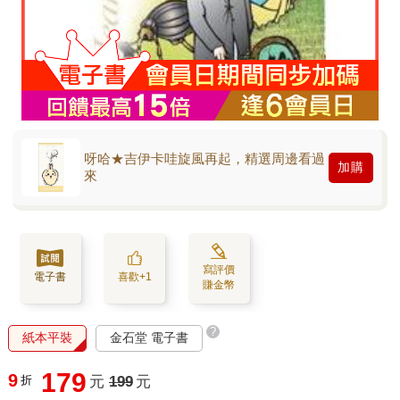
呀哈★吉伊卡哇旋風再起，精選周邊看過
加購
來
寫評價
電子書
喜歡+1
賺金幣
?
紙本平裝
金石堂 電子書
179
9
折
元
199
元