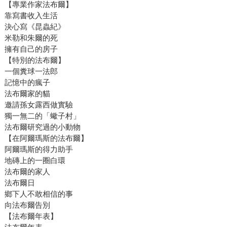
【專業作家法布爾】
靠寫書收入生活
決心寫《昆蟲紀》
米勒和朱爾的死
擁有自己的房子
【特別的法布爾】
一個糞球一法郎
記憶中的瘋子
法布爾家的貓
邀請孫女露西做實驗
獨一無二的「蠍子村」
法布爾研究過的小動物
【在阿爾瑪斯的法布爾】
阿爾瑪斯的得力助手
地磚上的一圈白環
法布爾的家人
法布爾日
鄉下人不敢相信的事
向法布爾告別
【法布爾年表】