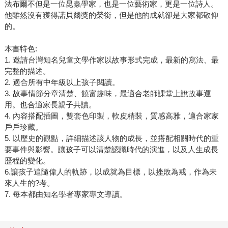
法布爾不但是一位昆蟲學家，也是一位藝術家，更是一位詩人。
他雖然沒有獲得諾貝爾獎的榮銜，但是他的成就卻是大家都敬仰
的。
本書特色:
1. 邀請台灣知名兒童文學作家以故事形式完成，最新的寫法、最
完整的描述。
2. 適合所有中年級以上孩子閱讀。
3. 故事情節分章清楚、饒富趣味，最適合老師課堂上說故事運
用。也合適家長親子共讀。
4. 內容搭配插圖，雙套色印製，軟皮精裝，質感高雅，適合家家
戶戶珍藏。
5. 以歷史的觀點，詳細描述該人物的成長，並搭配相關時代的重
要事件與影響。讓孩子可以清楚認識時代的演進，以及人生成長
歷程的變化。
6.讓孩子追隨偉人的軌跡，以成就為目標，以挫敗為戒，作為未
來人生的?考。
7. 每本都由知名學者專家專文導讀。