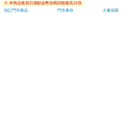
※ 本商品會員日滿額金幣加碼回饋最高15倍
若非上列種類商品，均享有到貨7天的猶豫期（含例假
日）。
預訂門市商品
門市庫存
大量採購
辦理退換貨時，商品（組合商品恕無法接受單獨退貨）必須
是您收到商品時的原始狀態（包含商品本體、配件、贈品、
保證書、所有附隨資料文件及原廠內外包裝…等），請勿直
接使用原廠包裝寄送，或於原廠包裝上黏貼紙張或書寫文
字。
退回商品若無法回復原狀，將請您負擔回復原狀所需費用，
嚴重時將影響您的退貨權益。