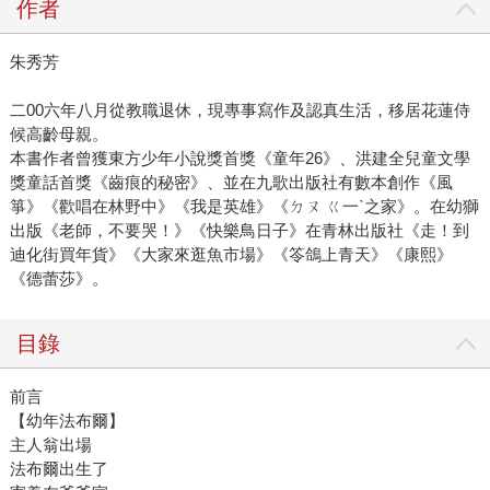
作者
朱秀芳
二00六年八月從教職退休，現專事寫作及認真生活，移居花蓮侍
候高齡母親。
本書作者曾獲東方少年小說獎首獎《童年26》、洪建全兒童文學
獎童話首獎《齒痕的秘密》、並在九歌出版社有數本創作《風
箏》《歡唱在林野中》《我是英雄》《ㄉㄡ ㄍ一ˋ之家》。在幼獅
出版《老師，不要哭！》《快樂鳥日子》在青林出版社《走！到
迪化街買年貨》《大家來逛魚市場》《笭鴿上青天》《康熙》
《德蕾莎》。
目錄
前言
【幼年法布爾】
主人翁出場
法布爾出生了