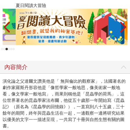
夏日閱讀大冒險
P
內容簡介
演化論之父達爾文讚美他是「 無與倫比的觀察家」，法國著名的
劇作家羅斯丹形容他是「像哲學家一般地思，像美術家一般地
看，像文學家一般地寫」，雨果則稱他是「昆蟲學的荷馬」，這
位世界著名的昆蟲學家法布爾，他從五十歲那一年開始寫《昆蟲
記》（原名為《昆蟲學的回憶錄》），一直寫到八十五歲，三十
餘年的期間，終年與昆蟲生活在一起，一邊觀察一邊將研究結果
以優美的文字一一描述呈現，一共寫了十冊與自然生態有關的圖
書。