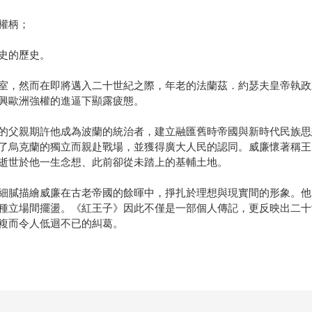
權柄；
史的歷史。
室，然而在即將邁入二十世紀之際，年老的法蘭茲．約瑟夫皇帝執政
興歐洲強權的進逼下顯露疲態。
的父親期許他成為波蘭的統治者，建立融匯舊時帝國與新時代民族思
了烏克蘭的獨立而親赴戰場，並獲得廣大人民的認同。威廉懷著稱王
逝世於他一生念想、此前卻從未踏上的基輔土地。
細膩描繪威廉在古老帝國的餘暉中，掙扎於理想與現實間的形象。他
種立場間擺盪。《紅王子》因此不僅是一部個人傳記，更反映出二十
複而令人低迴不已的糾葛。