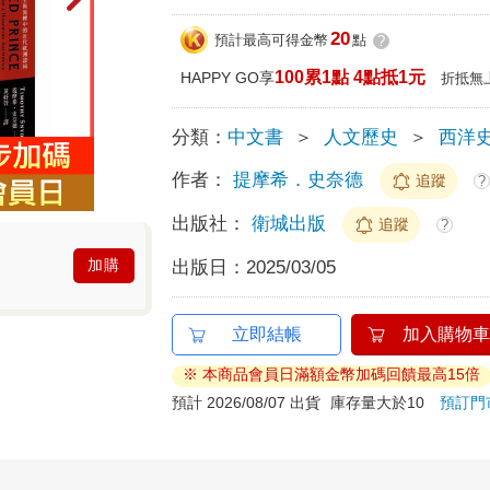
20
預計最高可得金幣
點
?
100累1點 4點抵1元
HAPPY GO享
折抵無
分類：
中文書
＞
人文歷史
＞
西洋
作者：
提摩希．史奈德
追蹤
?
出版社：
衛城出版
追蹤
?
加購
出版日：
2025/03/05
立即結帳
加入購物車
※ 本商品會員日滿額金幣加碼回饋最高15倍
預計 2026/08/07 出貨
庫存量大於10
預訂門