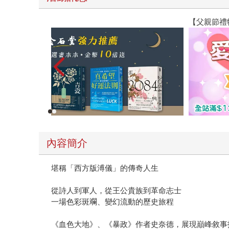
【父親節禮物展】5折起，滿888送88點金幣
內容簡介
堪稱「西方版溥儀」的傳奇人生
從詩人到軍人，從王公貴族到革命志士
一場色彩斑斕、變幻流動的歷史旅程
《血色大地》、《暴政》作者史奈德，展現巔峰敘事