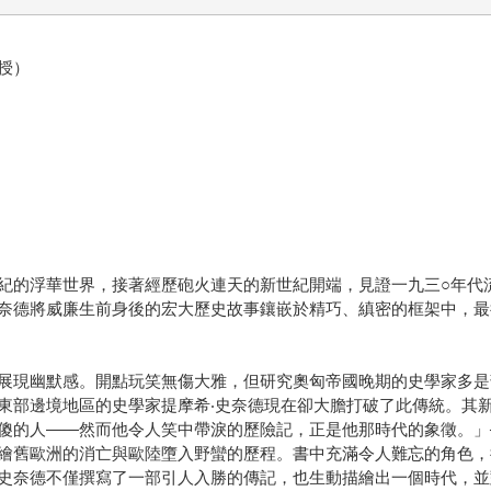
授）
紀的浮華世界，接著經歷砲火連天的新世紀開端，見證一九三○年代
奈德將威廉生前身後的宏大歷史故事鑲嵌於精巧、縝密的框架中，最
展現幽默感。開點玩笑無傷大雅，但研究奧匈帝國晚期的史學家多是
東部邊境地區的史學家提摩希‧史奈德現在卻大膽打破了此傳統。其
—然而他令人笑中帶淚的歷險記，正是他那時代的象徵。」──《紐約書評》（
繪舊歐洲的消亡與歐陸墮入野蠻的歷程。書中充滿令人難忘的角色，
史奈德不僅撰寫了一部引人入勝的傳記，也生動描繪出一個時代，並