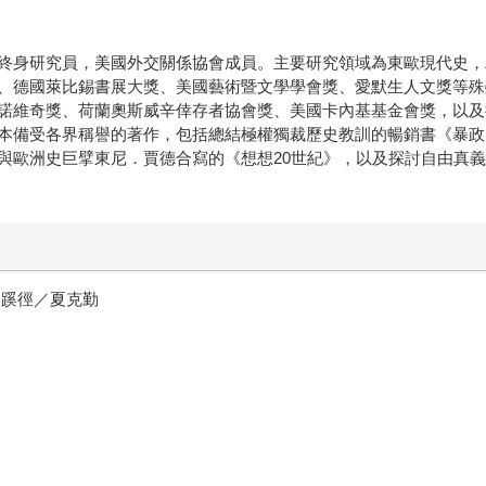
終身研究員，美國外交關係協會成員。主要研究領域為東歐現代史，
、德國萊比錫書展大獎、美國藝術暨文學學會獎、愛默生人文獎等殊
諾維奇獎、荷蘭奧斯威辛倖存者協會獎、美國卡內基基金會獎，以及
本備受各界稱譽的著作，包括總結極權獨裁歷史教訓的暢銷書《暴政
與歐洲史巨擘東尼．賈德合寫的《想想20世紀》，以及探討自由真
的蹊徑／夏克勤