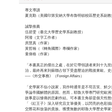
專文導讀
夏克勤（美國印第安納大學布魯明頓校區歷史系副教
誠摯推薦
伍碧雯（臺北大學歷史學系副教授）
阿潑（文字工作者）
房慧真（作家）
黃哲翰（《轉角國際》專欄作家）
童偉格（作家）
「本書真正的傑出之處，在於它帶領讀者來到十九世
治，最終再來到蘇聯占領下受盡壓迫的戰後東歐。史
──《外交事務》（Foreign Affairs）
「史學家不似小說家，寫作時通常是不苟言笑、鮮少
爭論帝國解體的原因。然而，耶魯大學專門研究歐洲
故事是以慘痛的悲劇作結。可本書主角卻是個天性憨傻的人—
「《紅王子》深入研究且文筆優美，以閃亮的色彩描
交際花和放蕩的貴族。獲獎無數的耶魯大學歷史學家