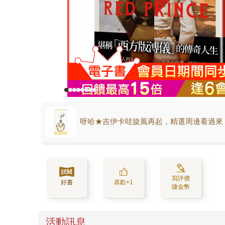
呀哈★吉伊卡哇旋風再起，精選周邊看過來
寫評價
好書
喜歡+1
賺金幣
活動訊息