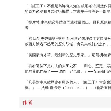
「《紅王子》不僅是為鮮有人知的威廉‧哈布斯堡作
的資料來源和各式學術機構，本書幾乎可算是一部歷史小說了。」─
「提摩希‧史奈德必能躋身同輩裡最傑出、最具原創精神的
者
「提摩希‧史奈德早已證明他極擅於處理像中東歐身
數西方讀者不熟悉的歷史領域，實為寓教於樂之作。」──
「美國最有才華、最創新的歷史學家。」尼爾‧弗格森（Ni
「看看這位下足功夫的大師史家——耐心、堅定、嚴
他的其他作品了——你們一定也會。」──艾倫‧佛斯特（
「凡是對中東歐歷史有興趣的人，《紅王子》肯定會
就。」──約翰‧盧卡奇（John Lukacs），《倫敦五
作者