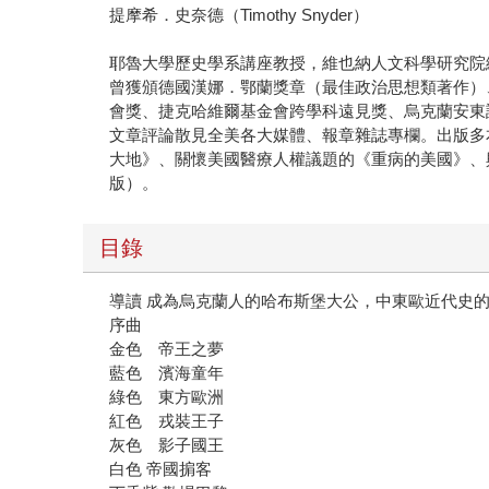
提摩希．史奈德（Timothy Snyder）
耶魯大學歷史學系講座教授，維也納人文科學研究院
曾獲頒德國漢娜．鄂蘭獎章（最佳政治思想類著作）
會獎、捷克哈維爾基金會跨學科遠見獎、烏克蘭安東
文章評論散見全美各大媒體、報章雜誌專欄。出版多
大地》、關懷美國醫療人權議題的《重病的美國》、
版）。
目錄
導讀 成為烏克蘭人的哈布斯堡大公，中東歐近代史
序曲
金色 帝王之夢
藍色 濱海童年
綠色 東方歐洲
紅色 戎裝王子
灰色 影子國王
白色 帝國掮客