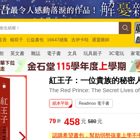
圭吾
楊双子
公益書包
16647續集
吉伊卡哇
通靈藥師
路邊攤新作
馬斯克
玩具總動員5
超慢跑
館
英文書
雜誌
電子書
文具
玩具親子
3C電玩
家
紅王子：一位貴族的秘密
The Red Prince: The Secret Lives o
紙本平裝
Readmoo 電子書
458
79
折
元
580
元
認購希望書包，幫助弱勢孩童上學不