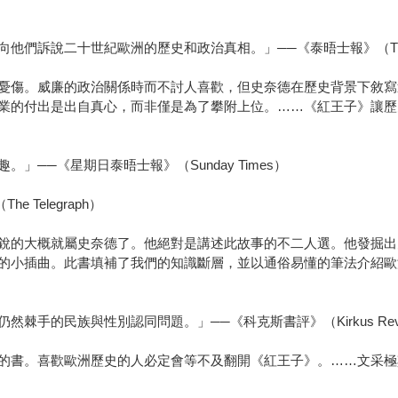
們訴說二十世紀歐洲的歷史和政治真相。」──《泰晤士報》（The 
憂傷。威廉的政治關係時而不討人喜歡，但史奈德在歷史背景下敘寫
業的付出是出自真心，而非僅是為了攀附上位。……《紅王子》讓歷
──《星期日泰晤士報》（Sunday Times）
Telegraph）
銳的大概就屬史奈德了。他絕對是講述此故事的不二人選。他發掘出
的小插曲。此書填補了我們的知識斷層，並以通俗易懂的筆法介紹歐
手的民族與性別認同問題。」──《科克斯書評》（Kirkus Revi
的書。喜歡歐洲歷史的人必定會等不及翻開《紅王子》。……文采極