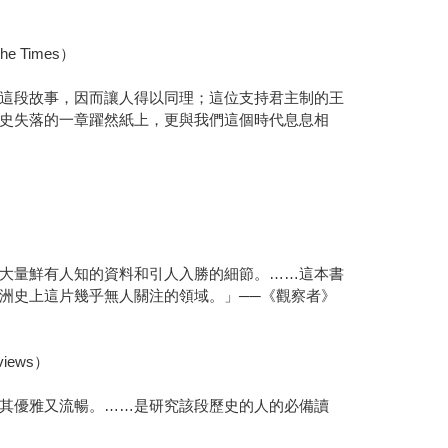
Times）
這段故事，因而讓人得以同理；這位支持君主制的王
史失落的一章躍然紙上，更與我們這個時代息息相
大量鮮有人知的資料和引人入勝的細節。……這本書
洲史上這片幾乎無人關注的領域。」──《觀察者》
ews）
其優雅又流暢。……是研究該段歷史的人的必備讀