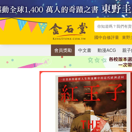
國中自修評量
東野
唯紅花綻放
奧德賽
會員獎勵
中文書
動漫ACG
親子