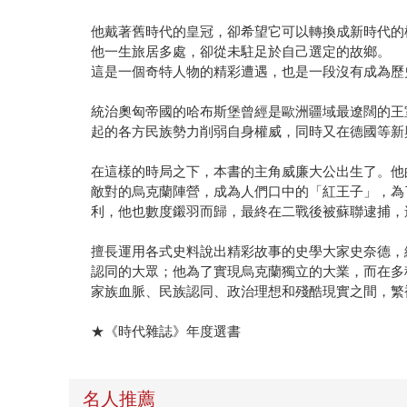
他戴著舊時代的皇冠，卻希望它可以轉換成新時代的
他一生旅居多處，卻從未駐足於自己選定的故鄉。
這是一個奇特人物的精彩遭遇，也是一段沒有成為歷
統治奧匈帝國的哈布斯堡曾經是歐洲疆域最遼闊的王
起的各方民族勢力削弱自身權威，同時又在德國等新
在這樣的時局之下，本書的主角威廉大公出生了。他
敵對的烏克蘭陣營，成為人們口中的「紅王子」，為
利，他也數度鎩羽而歸，最終在二戰後被蘇聯逮捕，
擅長運用各式史料說出精彩故事的史學大家史奈德，
認同的大眾；他為了實現烏克蘭獨立的大業，而在多
家族血脈、民族認同、政治理想和殘酷現實之間，繁
★《時代雜誌》年度選書
名人推薦