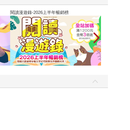
飛吧，鴻！：母