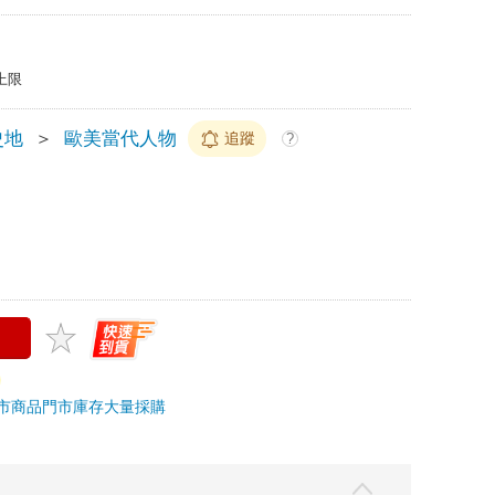
上限
史地
＞
歐美當代人物
追蹤
?
市商品
門市庫存
大量採購