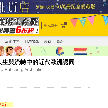
0
登入/註冊
電
居家休閒
日用食品
影音
售票
人生與流轉中的近代歐洲認同
f a Habsburg Archduke
中斷！