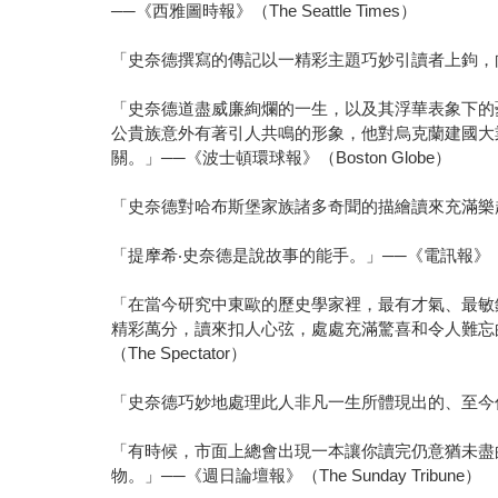
──《西雅圖時報》（The Seattle Times）
「史奈德撰寫的傳記以一精彩主題巧妙引讀者上鉤，向他
「史奈德道盡威廉絢爛的一生，以及其浮華表象下的
公貴族意外有著引人共鳴的形象，他對烏克蘭建國大
關。」──《波士頓環球報》（Boston Globe）
「史奈德對哈布斯堡家族諸多奇聞的描繪讀來充滿樂趣。」
「提摩希‧史奈德是說故事的能手。」──《電訊報》（The 
「在當今研究中東歐的歷史學家裡，最有才氣、最敏
精彩萬分，讀來扣人心弦，處處充滿驚喜和令人難忘
（The Spectator）
「史奈德巧妙地處理此人非凡一生所體現出的、至今仍然棘
「有時候，市面上總會出現一本讓你讀完仍意猶未盡
物。」──《週日論壇報》（The Sunday Tribune）