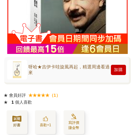
呀哈★吉伊卡哇旋風再起，精選周邊看過
加購
來
★
會員好評
★★★★★（1）
★
1
個人喜歡
寫評價
好書
喜歡+1
賺金幣