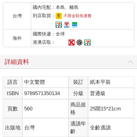
題目時，會認為這是最安全的賭注。此刻，他正在對物理學進行
國內宅配：本島、離島
革命，但不管想找學術工作，或獲得博士學位以便從專利局三等
審查員升級到二等職位，他的努力都屢屢遭受挫折。
到店取貨：
台灣
不限金額免運費
第三篇論文利用隨機碰撞的統計分析，來解釋液體中微小粒子的
國際快遞：全球
顫動，在這過程中確立了原子和分子真的存在。
海外
港澳店取：
「第四篇論文目前只是構思階段，主要是利用修正後的時空理論
來探討運動物體的電動力學（electrodynamics）。」好吧，這肯
詳細資料
定不是胡言亂語了。愛因斯坦純粹靠思考實驗（在腦海而非在實
驗室中進行），已經決定丟棄牛頓絕對空間和時間的概念，這將
會變成日後的狹義相對論（Special Theory of Relativity）。
語言
中文繁體
裝訂
紙本平裝
當時他沒有告訴朋友（他也還沒想到），是那年他會寫出第五篇
ISBN
9789571350134
分級
普通級
論文（是第四篇論文的補遺），提出能量和質量之間的關係，從
此誕生了物理學最出名的方程式：E＝mc2。
商品規
頁數
560
25開15*21cm
格
回顧二十世紀，大家會記得是一個願意打破古典束縛並展望未來
的新時代，具有孕育滋養科學創新需要的創造力。當中最突出的
適讀年
出版地
台灣
全齡適讀
一位，也是我們這個時代最重要的偶像：這名逃避迫害的難民生
齡
性良善，一頭狂野的頭髮、閃爍慧黠的目光、博愛人道的精神和