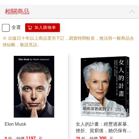
一八九五年十六歲的他開始探索之旅，突發奇想說若是與一道光
相關商品
束並肩前進，不知道會是何光景。十年後「奇蹟之年」誕生了，
如前面信件所述，從此為二十世紀物理學兩大突破相對論和量子
全選
加入購物車
論（quantum theory）奠定基礎。
※ 出版日十年以上商品需另下訂，調貨時間較長，無法與一般商品合
再過十年光陰，一九一五年他在自然界更臻至高無上，創造出廣
併結帳，敬請見諒。
義相對論（general theory of relativity），成為最美的科學理論之
一。如同狹義相對論，他透過思考實驗推敲思索，想像自己被關
在一具於太空加速向上的電梯中，感受到與重力一樣的效應。
他認為重力是空間與時間的彎曲，並根據物質、運動和能量之間
的交互作用，提出描述曲率動態的方程式。這可用另一個思考實
驗說明︰想像將一顆保齡球放置於二維平面的彈簧床上，接著在
上面滾動幾粒撞球，撞球會滾向保齡球，不是因為保齡球有什麼
神祕吸力，而是它使彈簧床的質材彎曲所致。現在想像這一切發
生在四度空間和時間中。當然那並不容易，這也是為什麼我們不
是愛因斯坦的原因了。
Elon Musk
女人的計畫：經歷過家暴、
挫折、貧窮後，她仍保有美
十年後到一九二五年，學術生涯走到一半的愛因斯坦，出現了轉
麗、冒險、家庭、成功、健
1197
300
9
折
特價
元
79
折
特價
元