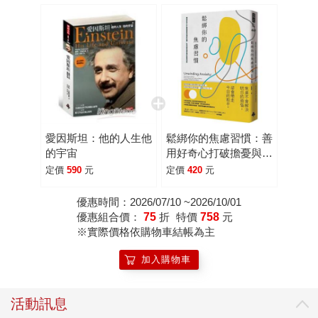
他就可以盡情思考令他著迷的問題，而這個問題就是其中一
個會讓愛因斯坦停頓思考的想法，在國家地理頻道即將播映
的《世紀天才》劇集中，年輕的愛因斯坦與女性友人瑪莉騎
腳特車兜風，他想要向女性友人解釋他在思考的問題，於是
他假裝自己是光，要瑪莉努力跟上他，兩小無猜地開始腳踏
車追逐戰，停下來以後愛因斯坦問當他們兩個速度一樣快的
時候她看到了什麼？是靜止的時間。靜默的鏡頭彷彿兩個人
的愛情讓時間靜止般，科學的迷人是不是也可以很浪漫？ 愛
愛因斯坦：他的人生他
鬆綁你的焦慮習慣：善
因斯坦除著迷於思考，更嚮往環境的自由、公民與寬容。愛
的宇宙
用好奇心打破擔憂與恐
因斯坦所處的年代剛好在兩次世界大戰發生時，雖然在發生
懼的迴圈，有效戒除壞
定價
590
元
定價
420
元
戰爭以前愛因斯坦已經在學界享有崇高的榮譽，但是隨著德
習慣的實證法則
國納粹的興起，開始要求科學家為第三帝國效命服務，不願
優惠時間：2026/07/10 ~2026/10/01
優惠組合價：
75
折
特價
758
元
意協助德國且身為猶太人的愛因斯坦處境也變得愈發艱難，
※實際價格依購物車結帳為主
法國作家 Romain Rolland 與愛因斯坦見面。Rolland 在見面
後總結說在當時的德國「他 [愛因斯坦] 是當時少數幾位保有
加入購物車
自由思想、不具奴性的人。」愛因斯坦毫不畏懼地強硬批評
大部分德國人，厭惡虛偽的科學家同行，最後離開德國前往
活動訊息
美國。 關於愛因斯坦的生平個性與思考脈絡的電影戲劇，可