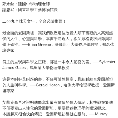
鄭永銘：建國中學物理老師
謝忠武：國立科學工藝博物館長
二○○九全球天文年，全台必讀推薦！
最全面的愛因斯坦，讓我們親歷這位改變人類宇宙觀的人高潮起
伏的人生、心靈與科學，本書平易近人，卻又嚴格要求細節與科
學正確性。──Brian Greene，哥倫比亞大學物理學教授，知名弦
論專家
傳主的呈現與科學之正確，都是一本令人驚喜的書。──Sylvester
James Gates，馬里蘭大學物理學教授
這是本叫好又叫座的書，不僅可讀性極高，且細膩結合愛因斯坦
的人生與科學。──Gerald Holton，哈佛大學物理學教授，愛因斯
坦專家
艾薩克森再次證明他能寫出最有價值的偉人傳記，其挑戰在於他
不僅要寫出人性化的愛因斯坦，更要描述物理學的艱深觀念。一
本讀起來很愉快的傳記，愛因斯坦彷彿就在眼前。──Murray