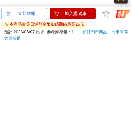
立即結帳
加入購物車
※ 本商品會員日滿額金幣加碼回饋最高15倍
預計 2026/08/07 出貨
參考庫存量：1
預訂門市商品
門市庫存
大量採購
關於我們
門市查詢
分紅大聯盟
客服中心
加好友
訂閱
粉絲團
追蹤
聯絡我們
公司名稱：金石網絡股份有限公司
統編 : 70832800
食品業者登錄字號：A-170832800-00000-6