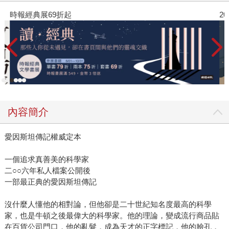
參考電影＜愛因斯坦與愛丁頓＞(雖然在台灣沒有上映)。愛丁
時報經典展69折起
2
頓是英國天文學家，可說是首先認識到愛因斯坦廣義相對論
的正確性與重要性，因此獨排眾議跑到西非去進行驗證實
驗，成為第一位證實愛因斯坦理論的人。另外近日即將上檔
的戲劇《世紀天才》劇情是根據華特．艾薩克森所著的
《2017850092145》，是國家地理首部劇情影集，劇中除了
探索愛因斯坦在職業上非凡的成就外，也觸及他那反覆無常
卻又充滿熱情的複雜感情世界。 愛因斯坦思考的長詩 談論
愛因斯坦的著作長久以來最令讀者驚豔，並放在書櫃經典必
內容簡介
讀的莫過於《2018740776909》，相較於市面上各個大師級
的物理教授以各種圖解、數學公式來解釋相對論，同樣是物
愛因斯坦傳記權威定本
理學家的萊特曼教授則是以「小說」的方式寫愛因斯坦的思
想，他是以抽象的藝術來說科學，來說科學中最捉摸難定，
一個追求真善美的科學家
二○○六年私人檔案公開後
最具關鍵地位的概念──時間。三十個各自獨立的夢境，既試
一部最正典的愛因斯坦傳記
圖描繪愛因斯坦的思考方式，又留下了無數個關於生命的問
號。完成一幅關於愛因斯坦的長詩。
沒什麼人懂他的相對論，但他卻是二十世紀知名度最高的科學
家，也是牛頓之後最偉大的科學家。他的理論，變成流行商品貼
在百貨公司門口，他的亂髮，成為天才的正字標記，他的臉孔，