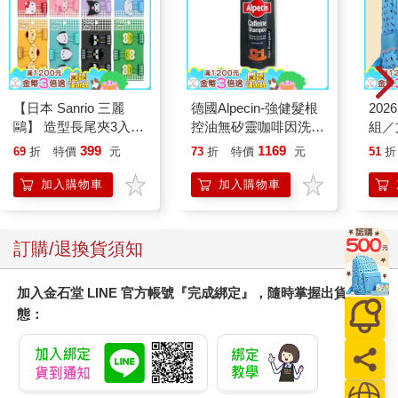
【日本 Sanrio 三麗
德國Alpecin-強健髮根
20
鷗】 造型長尾夾3入組
控油無矽靈咖啡因洗髮
組／
(8款可選) 凱蒂貓 Hello
凝露375ml/瓶-C1強健
399
1169
69
折
特價
元
73
折
特價
元
51
折
Kitty 庫洛米 布丁狗 酷
髮根(護髮洗髮精/男士
企鵝
調理頭皮洗髮液/0矽靈
加入購物車
加入購物車
滋潤洗頭髮水/一般髮
質適用)
訂購/退換貨須知
加入金石堂 LINE 官方帳號『完成綁定』，隨時掌握出貨動
態：