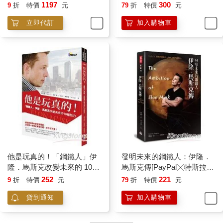
麗、冒險、家庭、成功、健
1197
300
9
折
特價
元
79
折
特價
元
康。
立即代訂
加入購物車
他是玩真的！「鋼鐵人」伊
發明未來的鋼鐵人：伊隆．
隆．馬斯克改變未來的 10種
馬斯克傳[PayPal╳特斯拉電
能力
動車╳移民火星的創業家]
252
221
9
折
特價
元
79
折
特價
元
貨到通知
加入購物車