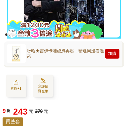
呀哈★吉伊卡哇旋風再起，精選周邊看過
加購
來
寫評價
喜歡+1
賺金幣
243
9
折
元
270
元
買整套