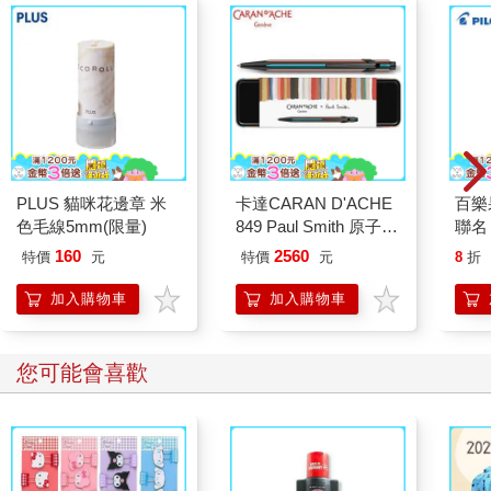
PLUS 貓咪花邊章 米
卡達CARAN D'ACHE
百樂果
色毛線5mm(限量)
849 Paul Smith 原子筆
聯名
ED.5 條紋黑
160
2560
特價
元
特價
元
8
折
加入購物車
加入購物車
您可能會喜歡