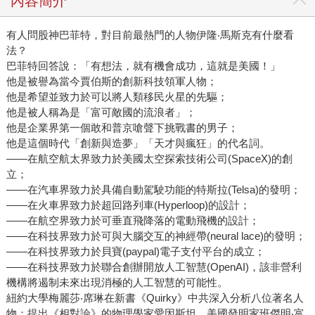
內容簡介
個關係極度緊密的海軍陸戰隊小隊，就足以完成不可思議的
任務。 他認為若只想著排除風險，什麼事也做不成 馬斯克
有人問股神巴菲特，對目前最熱門的人物伊隆‧馬斯克有什麼看
主張，採行「快速失敗」的方法建造火箭，也就是承擔風
法？
險、炸毀東西、學到教訓、進行修正，然後重新再來一次。
巴菲特回答說：「有想法，就有機會成功，這就是美國！」
「我們不希望在設計時只想著排除風險。如果是這樣，我們
他是被譽為當今賈伯斯的創新科技領軍人物；
不會有任何進步。快速製造，就能快速發現問題，然後快速
他是希望並致力於可以將人類移民火星的先驅；
解決問題。」他說。 馬斯克有計算過，情況好的時候，每當
他是被人稱為是「富可敵國的流浪者」；
他巡視工廠，可以下達100個命令決策。「大概有20%後來證
他是企業界第一個敢和普京嗆聲下挑戰書的男子；
明是錯的，但我們也因此有機會做調整，而如果我不做決
他是這個時代「創新與造夢」「天才與瘋狂」的代名詞。
—―在航空航太界致力於美國太空探索技術公司(SpaceX)的創
定，我們就會死。」 當情況改變，馬斯克會跟著調整，他也
立；
比任何人都願意冒風險。2010 年6 月，獵鷹九號首度嘗試無
—―在汽車界致力於具備自動駕駛功能的特斯拉(Telsa)的發明；
人飛行進入軌道。發射前無線電射頻檢查依舊有瑕疵。
—―在火車界致力於超回路列車(Hyperloop)的設計；
SpaceX 發射和測試部門副總裁布札告訴馬斯克，可能要再延
—―在航空界致力於可垂直飛降落的電動飛機的設計；
遲一段時間才能執行任務。馬斯克看著數據，一如既往地比
—―在科技界致力於可與大腦交互的神經帶(neural lace)的發明；
其他人願意冒更大的風險。「這樣已經夠好了，我們發射
—―在科技界致力於貝寶(paypal)電子支付平台的成立；
吧。」他說。 布札說：「和馬斯克工作很重要的一點是，如
—―在科技界致力於聯合創辦開放人工智慧(OpenAI)，該非營利
果你告訴他有什麼風險，然後把工程數據拿給他看，他就會
機構將遏制未來出現消極的人工智慧的可能性。
紐約大學梅麗莎‧席琳在新書《Quirky》中共深入分析八位著名人
迅速進行評估，將責任從你的身上轉移到他自己身上。」 他
物：提出《相對論》的物理學家愛因斯坦、美國發明家班傑明‧富