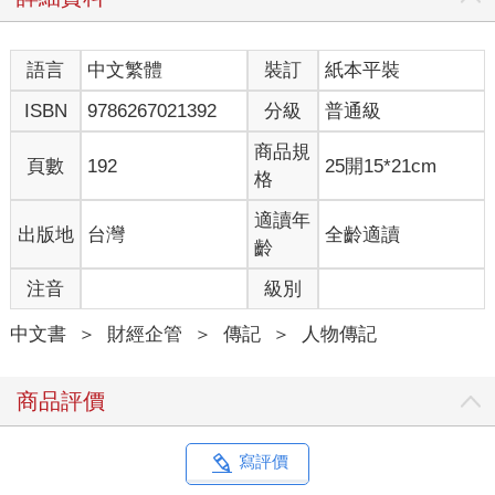
語言
中文繁體
裝訂
紙本平裝
ISBN
9786267021392
分級
普通級
商品規
頁數
192
25開15*21cm
格
適讀年
出版地
台灣
全齡適讀
齡
注音
級別
中文書
＞
財經企管
＞
傳記
＞
人物傳記
商品評價
寫評價