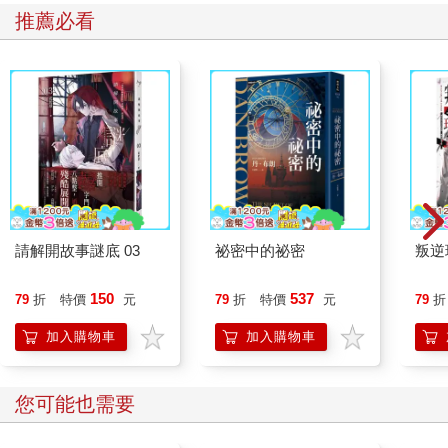
推薦必看
請解開故事謎底 03
祕密中的祕密
叛逆
150
537
79
折
特價
元
79
折
特價
元
79
折
加入購物車
加入購物車
您可能也需要