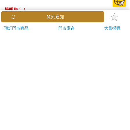
提醒您！！
金石堂及銀行均不會請您操作ATM! 如接獲電話要求您前往
貨到通知
ATM提款機，請不要聽從指示，以免受騙上當！
預訂門市商品
門市庫存
大量採購
退換貨須知：
**提醒您，鑑賞期不等於試用期，退回商品須為全新狀態**
依據「消費者保護法」第19條及行政院消費者保護處公告之
「通訊交易解除權合理例外情事適用準則」，以下商品購買
後，除商品本身有瑕疵外，將不提供7天的猶豫期：
易於腐敗、保存期限較短或解約時即將逾期。（如：生
鮮食品）
依消費者要求所為之客製化給付。（客製化商品）
報紙、期刊或雜誌。（含MOOK、外文雜誌）
經消費者拆封之影音商品或電腦軟體。
非以有形媒介提供之數位內容或一經提供即為完成之線
上服務，經消費者事先同意始提供。（如：電子書、電
子雜誌、下載版軟體、虛擬商品…等）
已拆封之個人衛生用品。（如：內衣褲、刮鬍刀、除毛