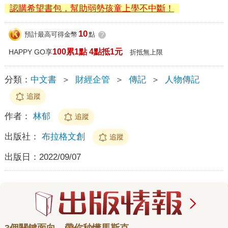
認購希望書包，幫助弱勢孩童上學不中斷！
10
預計最高可得金幣
點
?
100累1點 4點抵1元
HAPPY GO享
折抵無上限
分類：
中文書
＞
財經企管
＞
傳記
＞
人物傳記
追蹤
作者：
林郁
追蹤
出版社：
布拉格文創
追蹤
出版日：
2022/09/07
3個關鍵面向，帶你秒懂馬斯克