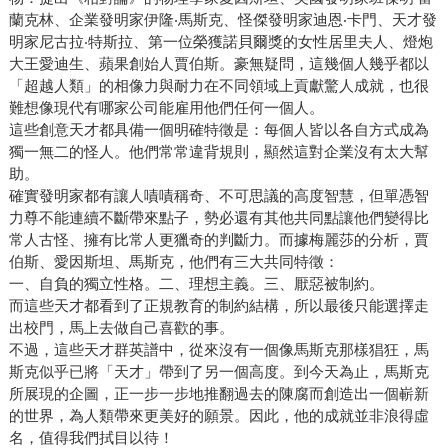
走過生產地獄，悟出五大管理金律 他用一對鷹眼盯著成本，
蘭克林、企業發明家伊隆‧馬斯克、怪傑發明家迪恩‧卡門、天才發
想方設法要讓成本降低，因為能否發揮成本效益是他實現終
明家尼古拉‧特斯拉、第一位榮獲諾貝爾獎的女性居里夫人、燈炮
極目標的關鍵。有一次，他們需要可以讓入軌段火箭引擎噴
大王愛迪生、蘋果創始人賈伯斯。豪無疑問，這幾個人幾乎都以
嘴轉動的致動器。供應商回報，零件價格是12 萬美元。馬斯
「超越人類」的相像力與耐力在不同領域上貢獻驚人成就，也很
克說，這東西並不複雜，他判斷難度跟車庫開關差不多，於
難想像現代有哪家公司能雇用他們任何一個人。
是要工程師用5,000 美元的成本製造出來。結果，SpaceX技
這些創意天才都具備一個明確特徵是：每個人皆以各自方式成為
獨一無二的怪人。他們常常違背規則，顯然這對企業沒有太大幫
術長穆勒底下一名年輕工程師，真的發現可以把洗車系統混
助。
合液體的閥門拿來改造，變成控制火箭燃料輸送的閥門，讓
確實發明家都有讓人嘖嘖稱奇、不可思議的高度智慧，但單憑智
成本大幅下降。 他曾歷經特斯拉的生產地獄，並從中悟出五
力尊不能連續不斷帶來點子，勢必還有其他共同點讓他們變得比
大工廠管理金律：質疑每一項要求、盡可能刪除任何零件或
常人古怪、擁有比常人更獵奇的判斷力。而據梅麗莎的分析，賈
流程、每次都要優化、加速週期時間、做到上述四點之後再
伯斯、愛因斯坦、馬斯克，他們有三大共同特徵：
自動化。 他說，不要怕輸。「你會輸，前面五十次，你會感
一、自負的獨立性格。二、理想主義。三、厭惡被制約。
覺很受傷。當你習慣了輸，每次玩遊戲時就不會那麼情緒
而這些天才都看到了正規教育的制約結構，所以最後只能選擇走
出校門，馬上去做自己喜歡的事。
化。」你會更大膽，冒更多風險。
不過，這些天才群英譜中，從來沒有一個像馬斯克那樣猖狂，馬
斯克似乎已將「天才」帶到了另一個高度。到今天為止，馬斯克
所展現的企圖，正一步一步地推翻過去的陳腐而創造出一個嶄新
的世界，為人類帶來更美好的願景。因此，他的成就並非浪得虛
名，值得我們拭目以待！