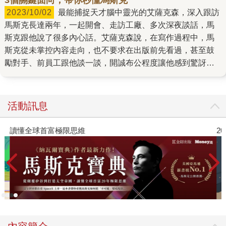
2023/10/02
最能捕捉天才腦中靈光的艾薩克森，深入跟訪
馬斯克長達兩年，一起開會、走訪工廠、多次深夜談話，馬
斯克跟他說了很多內心話。艾薩克森說，在寫作過程中，馬
斯克從未掌控內容走向，也不要求在出版前先看過，甚至鼓
勵對手、前員工跟他談一談，開誠布公程度讓他感到驚訝。
《馬斯克傳》獨家揭露這位全世界最令人好奇，也最具爭議
性的創新者不為人知的複雜面向，他獨有的英雄模式與惡魔
模式，如何帶領團隊一再創造奇蹟，未來又將如何進一步改
活動訊息
變科技與商業世界。 他是絕頂聰明的工程師，但極度缺乏同
理心 他天生就無法過濾自己的言詞，說話口無遮懶。「這是
讀懂全球首富極限思維
2
我聽過最愚蠢的事。」他在好幾次會議上這麼說。賈伯斯也
常說這句話。蓋茲和貝佐斯也是一樣。這種實話實說的作風
會讓人緊張，甚至讓人反感。這樣只會壓抑、而不是鼓勵誠
實的對話。但如果你想要建立一支賈伯斯所說的頂尖團隊，
不希望懶惰鬼或是腦袋不清的人加入，那麼實話實說的領導
方式確實很有效。 馬斯克相信，一小群真正頂尖的通才工程
師的表現，會優於人數大100倍的普通工程師團隊。這好比一