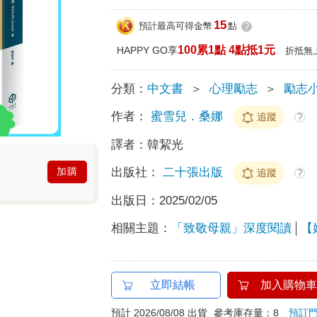
15
預計最高可得金幣
點
?
100累1點 4點抵1元
HAPPY GO享
折抵無
分類：
中文書
＞
心理勵志
＞
勵志
作者：
蜜雪兒．桑娜
追蹤
?
譯者：
韓絜光
出版社：
二十張出版
加購
追蹤
?
出版日：
2025/02/05
相關主題：
「致敬母親」深度閱讀
【
立即結帳
加入購物車
預計 2026/08/08 出貨
參考庫存量：8
預訂