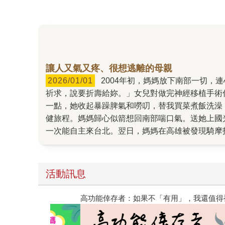
讓人又氣又疼、很想逃離的母親
2026/01/01
2004年初，媽媽放下南部一切，連心愛的摩托車都宅配到台北，就為了專心照顧意外受傷的我。「媽媽，妳要快點好起來，婆婆每天都跪在菩薩面前
祈求，說要折壽給妳。」女兒對做完神經移植手術住院的我說。 戴上石膏與護具，回家休養。好多年了，母女從未這樣密切相處
一點，她收起暴躁脾氣和嘮叨，替我買菜煮飯洗澡，每天最
健旅程。媽媽歸心似箭想回南部喘口氣。送她上國
一次能自主來台北。翌日，媽媽在高雄被發現騎摩托車路倒，從此失智臥床。 20年過去，終於寫下這個
生以我為傲，卻也有很多很多失望，並且從不吝於
不懂得好好愛自己，也沒學會表達愛。她的愛包裹
貴的心地。 希望你們喜歡這本書。封面選擇了「紅白塑膠袋」版本，媽媽的活力、偶爾的莽撞，每天騎著摩托車風風火火去買菜買小吃，這個封面充分傳達出來。
活動訊息
謝謝插畫家吳怡欣，她是很棒的藝術工作者以及母
金石堂書店選為「一月選書」。 這是我們母女的故事，但或許也不只是。 12/23出版。阿母的農曆生日也是12/23，小小的數字巧合。沒有把握如果她仍在世會不會
閱讀漫遊錄-2026上半年暢銷榜
喜歡這本書，很可能駡咧咧：「夭壽哦，這樣寫我