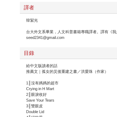
譯者
韓絜光
台大外文系畢業，人文科普書籍專職譯者。譯有《我
seed2341@gmail.com
目錄
給中文版讀者的話
推薦文｜孤女的災後重建之書／洪愛珠（作家）
1║沒有媽媽的超市
Crying in H Mart
2║眼淚收好
Save Your Tears
3║雙眼皮
Double Lid