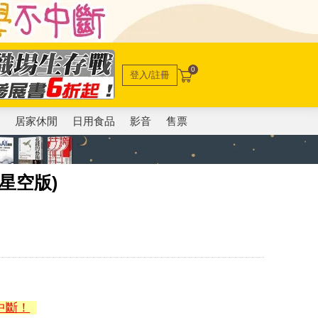
0
登入/註冊
電
居家休閒
日用食品
影音
售票
星空版)
中斷！