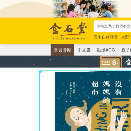
國中自修評量
東野
唯紅花綻放
奧德賽
會員獎勵
中文書
動漫ACG
親子