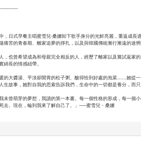
------------
中，日式早餐主唱蜜雪兒‧桑娜卸下歌手身分的光鮮亮麗，重返成長
隨痛苦的青春期、離家追夢的掙扎，以及與韓國傳統漸行漸遠的迷惘
人，也曾希望成為和母親完全相反的人，經歷了離家以及嘗試返家的
實綿長的情感紐帶。
暖的大醬湯、平淡卻開胃的松子粥、酸得恰到好處的泡菜……她從一
人生故事，她對自我的思索告訴我們，生命中的一切都是養分，而只
我未曾萌芽的夢想，我讀的第一本書。每一個性格的形成，每一個小
死去。現在，輪到我來了解自己了。」──蜜雪兒・桑娜