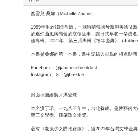
蜜雪兒‧桑娜（Michelle Zauner）
1989年生於韓國首爾，一歲時隨韓國母親與美國父親移民美
的迷幻曲風與隱含的哀傷故事，讓日式早餐一舉成名。2017
佳專輯。2021年，第三張專輯《禧年慶典》（Jubl
本書是桑娜的第一本書，書中記錄與母親的相處點滴
Facebook｜@japanesebreakfast
Instagram、X︱@jbrekkie
封面插圖繪製／洪愛珠
本名洪于珺。一九八三年生，台北養成。倫敦藝術大
榮三文學獎、鍾肇政文學獎。
著有《老派少女購物路線》，獲2021年台灣文學金典