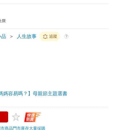
上限
小品
＞
人生故事
追蹤
?
媽媽容易嗎？】母親節主題選書
門市商品
門市庫存
大量採購