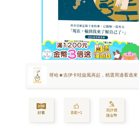
呀哈★吉伊卡哇旋風再起，精選周邊看過來
寫評價
好書
喜歡+1
賺金幣