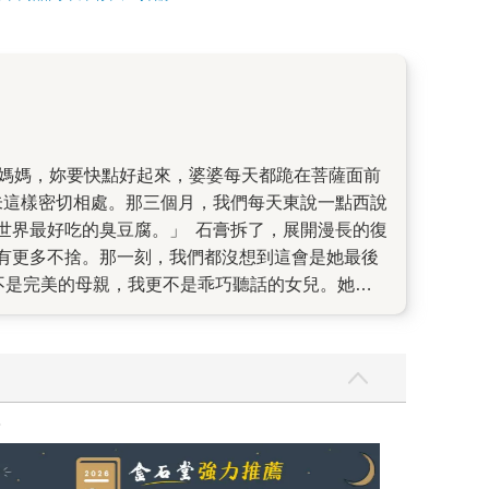
。」 石膏拆了，展開漫長的復
有更多不捨。那一刻，我們都沒想到這會是她最後
大妳不肯，老了就知死活。」這個女人啊，一輩子
些外在的、可能刺痛人的「雜質」，只看她內在珍
家謝佩霓，插畫家薛慧瑩、王春子的推薦。也謝謝
，我還值得被愛嗎？（限量作者親簽版）
2026年8月金