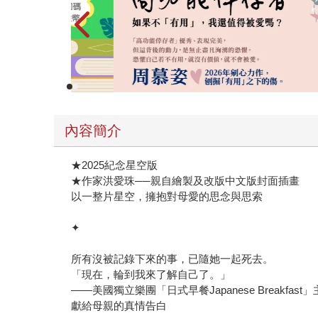
內容簡介
★2025紀念星空版
★作家洪愛珠──親自繪製及改版中文版封面插畫
以一整片星空，擁抱對母愛的思念與思索
✦
所有沒被記錄下來的事，已隨她一起死去。
「現在，輪到我來了解自己了。」
——美國獨立樂團「日式早餐Japanese Breakfas
獻給母親的真情告白