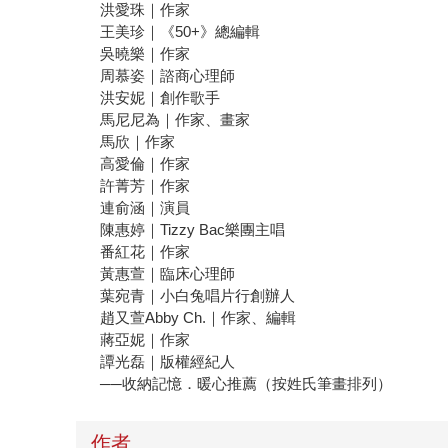
洪愛珠｜作家
王美珍｜《50+》總編輯
吳曉樂｜作家
周慕姿｜諮商心理師
洪安妮｜創作歌手
馬尼尼為｜作家、畫家
馬欣｜作家
高愛倫｜作家
許菁芳｜作家
連俞涵｜演員
陳惠婷｜Tizzy Bac樂團主唱
番紅花｜作家
黃惠萱｜臨床心理師
葉宛青｜小白兔唱片行創辦人
趙又萱Abby Ch.｜作家、編輯
蔣亞妮｜作家
譚光磊｜版權經紀人
──收納記憶．暖心推薦（按姓氏筆畫排列）
作者