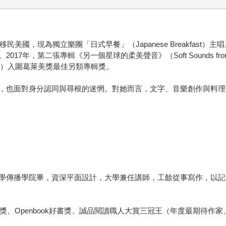
國，現為獨立樂團「日式早餐」（Japanese Breakfast）主唱。
年，第二張專輯《另一個星球的柔美聲音》（Soft Sounds from A
iee）入圍葛萊美獎最佳另類專輯獎。
，也面對身分認同與尋根的迷惘。對她而言，文字、音樂創作與料理
學傳播學院畢，資深平面設計，大學兼任講師，工餘從事寫作，以記
獎、Openbook好書獎、誠品閱讀職人大賞三冠王（年度最期待作