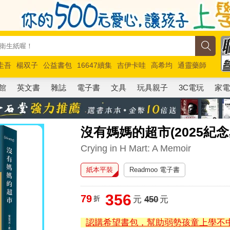
圭吾
楊双子
公益書包
16647續集
吉伊卡哇
高希均
通靈藥師
路邊攤新作
馬斯克
玩具總動員5
超慢跑
館
英文書
雜誌
電子書
文具
玩具親子
3C電玩
家
沒有媽媽的超市(2025紀念
Crying in H Mart: A Memoir
紙本平裝
Readmoo 電子書
356
79
折
元
450
元
認購希望書包，幫助弱勢孩童上學不