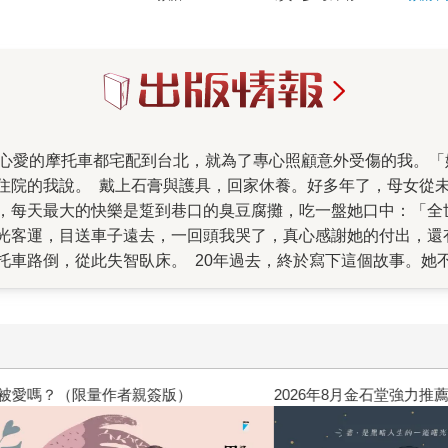
。那三個月，我們每天東說一點西說
大的快樂是踅到巷口的臭豆腐攤，吃一盤她口中：「全世界最好吃的臭豆腐
光客運，目送車子遠去，一回頭我哭了，真心感謝她的付出，還
故事。她不是完美的母親，我更不是乖巧聽話的女兒。她一
表達遺憾，即使失智了，見到女兒仍常碎碎念：「當初叫妳唸師
在粗礪的語言笨拙的責備之中。我過了好多年才學會如何忽視這
親，這是我們共同完成的作品。謝謝作家盧郁佳、王盛弘、藝評
高功能倖存者：如果不「有用」
，我那有這款『歹性地』。」