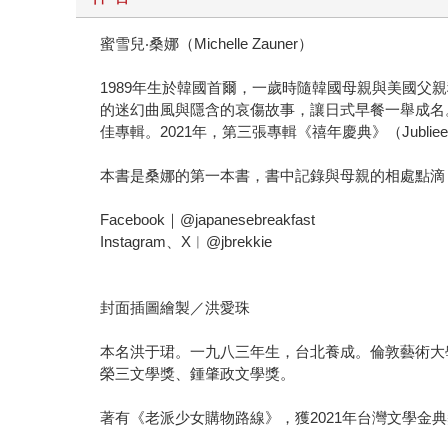
蜜雪兒‧桑娜（Michelle Zauner）
1989年生於韓國首爾，一歲時隨韓國母親與美國父親移民美
的迷幻曲風與隱含的哀傷故事，讓日式早餐一舉成名。2017
佳專輯。2021年，第三張專輯《禧年慶典》（Jubl
本書是桑娜的第一本書，書中記錄與母親的相處點滴
Facebook｜@japanesebreakfast
Instagram、X︱@jbrekkie
封面插圖繪製／洪愛珠
本名洪于珺。一九八三年生，台北養成。倫敦藝術大
榮三文學獎、鍾肇政文學獎。
著有《老派少女購物路線》，獲2021年台灣文學金典