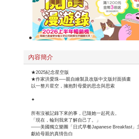
內容簡介
★2025紀念星空版
★作家洪愛珠──親自繪製及改版中文版封面插畫
以一整片星空，擁抱對母愛的思念與思索
✦
所有沒被記錄下來的事，已隨她一起死去。
「現在，輪到我來了解自己了。」
——美國獨立樂團「日式早餐Japanese Breakfas
獻給母親的真情告白