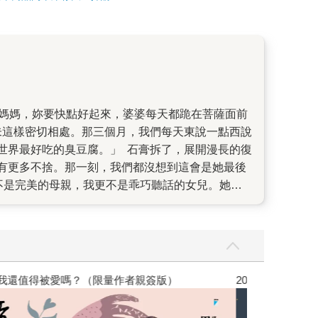
。」 石膏拆了，展開漫長的復
有更多不捨。那一刻，我們都沒想到這會是她最後
大妳不肯，老了就知死活。」這個女人啊，一輩子
些外在的、可能刺痛人的「雜質」，只看她內在珍
家謝佩霓，插畫家薛慧瑩、王春子的推薦。也謝謝
，我還值得被愛嗎？（限量作者親簽版）
2026年8月金