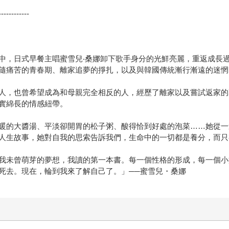
------------
中，日式早餐主唱蜜雪兒‧桑娜卸下歌手身分的光鮮亮麗，重返成長
隨痛苦的青春期、離家追夢的掙扎，以及與韓國傳統漸行漸遠的迷惘
人，也曾希望成為和母親完全相反的人，經歷了離家以及嘗試返家的
實綿長的情感紐帶。
暖的大醬湯、平淡卻開胃的松子粥、酸得恰到好處的泡菜……她從一
人生故事，她對自我的思索告訴我們，生命中的一切都是養分，而只
我未曾萌芽的夢想，我讀的第一本書。每一個性格的形成，每一個小
死去。現在，輪到我來了解自己了。」──蜜雪兒・桑娜