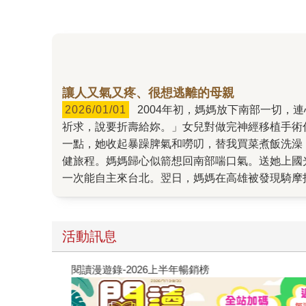
讓人又氣又疼、很想逃離的母親
2026/01/01
2004年初，媽媽放下南部一切，連心愛的摩托車都宅配到台北，就為了專心照顧意外受傷的我。「媽媽，妳要快點好起來，婆婆每天都跪在菩薩面前
祈求，說要折壽給妳。」女兒對做完神經移植手術住院的我說。 戴上石膏與護具，回家休養。好多年了，母女從未這樣密切相處
一點，她收起暴躁脾氣和嘮叨，替我買菜煮飯洗澡，每天最
健旅程。媽媽歸心似箭想回南部喘口氣。送她上國
一次能自主來台北。翌日，媽媽在高雄被發現騎摩托車路倒，從此失智臥床。 20年過去，終於寫下這個
生以我為傲，卻也有很多很多失望，並且從不吝於
不懂得好好愛自己，也沒學會表達愛。她的愛包裹
貴的心地。 希望你們喜歡這本書。封面選擇了「紅白塑膠袋」版本，媽媽的活力、偶爾的莽撞，每天騎著摩托車風風火火去買菜買小吃，這個封面充分傳達出來。
活動訊息
謝謝插畫家吳怡欣，她是很棒的藝術工作者以及母
金石堂書店選為「一月選書」。 這是我們母女的故事，但或許也不只是。 12/23出版。阿母的農曆生日也是12/23，小小的數字巧合。沒有把握如果她仍在世會不會
閱讀漫遊錄-2026上半年暢銷榜
喜歡這本書，很可能駡咧咧：「夭壽哦，這樣寫我