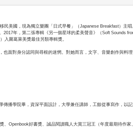
國，現為獨立樂團「日式早餐」（Japanese Breakfast）主唱。
年，第二張專輯《另一個星球的柔美聲音》（Soft Sounds from A
iee）入圍葛萊美獎最佳另類專輯獎。
，也面對身分認同與尋根的迷惘。對她而言，文字、音樂創作與料理
學傳播學院畢，資深平面設計，大學兼任講師，工餘從事寫作，以記
獎、Openbook好書獎、誠品閱讀職人大賞三冠王（年度最期待作