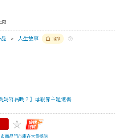
上限
小品
＞
人生故事
追蹤
?
媽媽容易嗎？】母親節主題選書
門市商品
門市庫存
大量採購