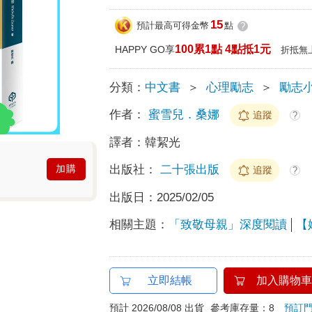
15
預計最高可得金幣
點
?
100累1點 4點抵1元
HAPPY GO享
折抵無
分類：
中文書
＞
心理勵志
＞
勵志
作者：
蜜雪兒．桑娜
追蹤
?
譯者：
韓絜光
出版社：
二十張出版
加購
追蹤
?
出版日：
2025/02/05
相關主題：
「致敬母親」深度閱讀
【
立即結帳
加入購物車
預計 2026/08/08 出貨
參考庫存量：8
預訂