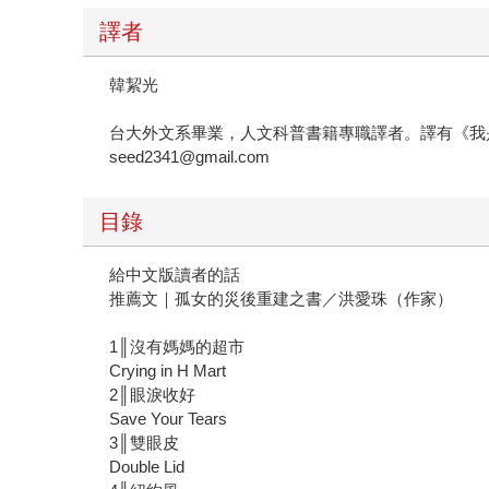
譯者
韓絜光
台大外文系畢業，人文科普書籍專職譯者。譯有《我
seed2341@gmail.com
目錄
給中文版讀者的話
推薦文｜孤女的災後重建之書／洪愛珠（作家）
1║沒有媽媽的超市
Crying in H Mart
2║眼淚收好
Save Your Tears
3║雙眼皮
Double Lid