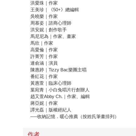
洪愛珠｜作家
王美珍｜《50+》總編輯
吳曉樂｜作家
周慕姿｜諮商心理師
洪安妮｜創作歌手
馬尼尼為｜作家、畫家
馬欣｜作家
高愛倫｜作家
許菁芳｜作家
連俞涵｜演員
陳惠婷｜Tizzy Bac樂團主唱
番紅花｜作家
黃惠萱｜臨床心理師
葉宛青｜小白兔唱片行創辦人
趙又萱Abby Ch.｜作家、編輯
蔣亞妮｜作家
譚光磊｜版權經紀人
──收納記憶．暖心推薦（按姓氏筆畫排列）
作者