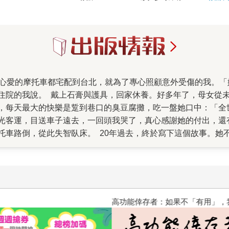
。那三個月，我們每天東說一點西說
大的快樂是踅到巷口的臭豆腐攤，吃一盤她口中：「全世界最好吃的臭豆腐
光客運，目送車子遠去，一回頭我哭了，真心感謝她的付出，還
故事。她不是完美的母親，我更不是乖巧聽話的女兒。她一
表達遺憾，即使失智了，見到女兒仍常碎碎念：「當初叫妳唸師
在粗礪的語言笨拙的責備之中。我過了好多年才學會如何忽視這
親，這是我們共同完成的作品。謝謝作家盧郁佳、王盛弘、藝評
高功能倖存者：如果不「有用」
，我那有這款『歹性地』。」