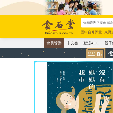
國中自修評量
東野
唯紅花綻放
奧德賽
會員獎勵
中文書
動漫ACG
親子