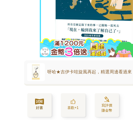
呀哈★吉伊卡哇旋風再起，精選周邊看過來
寫評價
好書
喜歡+1
賺金幣