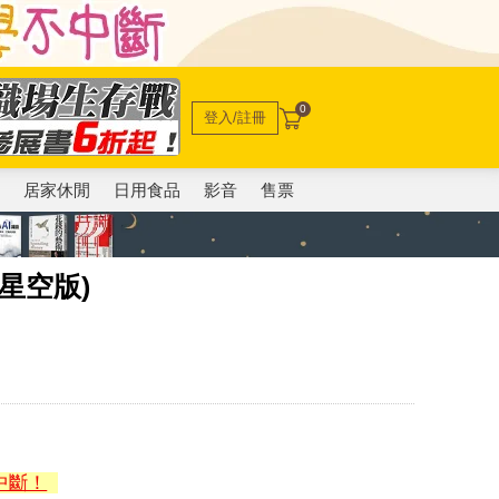
0
登入/註冊
電
居家休閒
日用食品
影音
售票
星空版)
中斷！