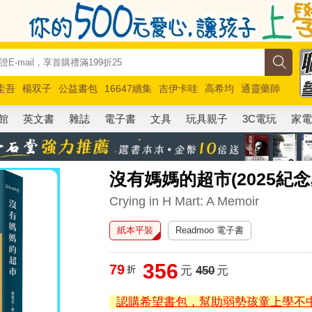
圭吾
楊双子
公益書包
16647續集
吉伊卡哇
高希均
通靈藥師
路邊攤新作
馬斯克
玩具總動員5
超慢跑
館
英文書
雜誌
電子書
文具
玩具親子
3C電玩
家
沒有媽媽的超市(2025紀念
Crying in H Mart: A Memoir
紙本平裝
Readmoo 電子書
356
79
折
元
450
元
認購希望書包，幫助弱勢孩童上學不