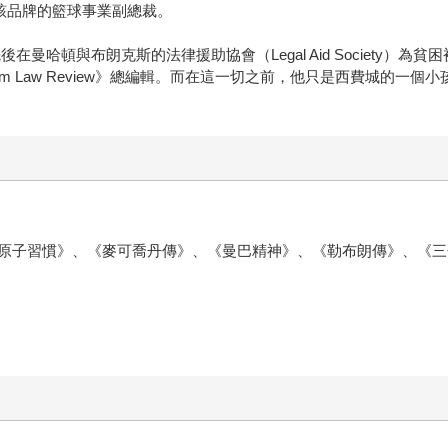
任該品牌的籃球事業副總裁。
曼哈頓與布朗克斯的法律援助協會（Legal Aid Society）
am Law Review》總編輯。而在這一切之前，他只是西費城的一
原子習慣》、《麥可喬丹傳》、《曼巴精神》、《勒布朗傳》、《三