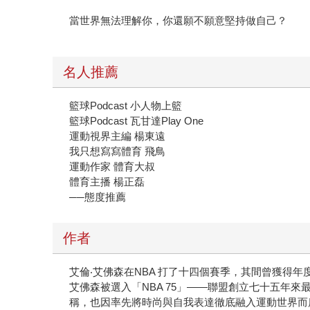
當世界無法理解你，你還願不願意堅持做自己？
名人推薦
籃球Podcast 小人物上籃
籃球Podcast 瓦甘達Play One
運動視界主編 楊東遠
我只想寫寫體育 飛鳥
運動作家 體育大叔
體育主播 楊正磊
──態度推薦
作者
艾倫‧艾佛森在NBA 打了十四個賽季，其間曾獲得年
艾佛森被選入「NBA 75」——聯盟創立七十五年
稱，也因率先將時尚與自我表達徹底融入運動世界而廣