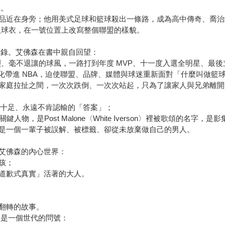
單。
品近在身旁；他用美式足球和籃球殺出一條路，成為高中傳奇、喬治
人球衣，在一號位置上改寫整個聯盟的樣貌。
憶錄。艾佛森在書中親自回望：
軀與猛烈、毫不退讓的球風，一路打到年度 MVP、十一度入選全明星、
化帶進 NBA，迫使聯盟、品牌、媒體與球迷重新面對「什麼叫做籃
家庭拉扯之間，一次次跌倒、一次次站起，只為了讓家人與兄弟離開
勁十足、永遠不肯認輸的「答案」；
人物，是Post Malone〈White Iverson〉裡被歌頌的名字，是影
是一個一輩子被誤解、被標籤、卻從未放棄做自己的男人。
艾佛森的內心世界：
孩；
道歉式真實」活著的大人。
翻轉的故事。
而是一個世代的問號：