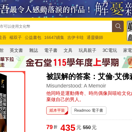
圭吾
楊双子
公益書包
16647續集
吉伊卡哇
通靈藥師
路邊攤新作
馬斯克
玩具總動員5
超慢跑
館
英文書
雜誌
電子書
文具
玩具親子
3C電玩
家
被誤解的答案：艾倫‧艾佛
Misunderstood: A Memoir
他同時是運動傳奇、時尚偶像與嘻哈文化
棄做自己的男人。
紙本平裝
Readmoo 電子書
435
79
折
元
550
元