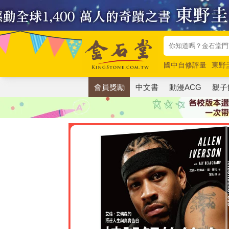
國中自修評量
東野
唯紅花綻放
奧德賽
會員獎勵
中文書
動漫ACG
親子