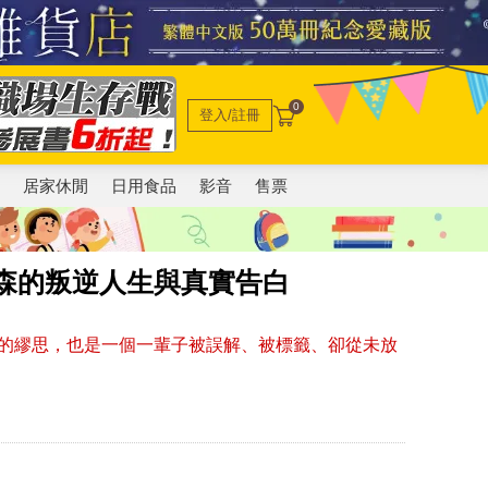
0
登入/註冊
電
居家休閒
日用食品
影音
售票
森的叛逆人生與真實告白
的繆思，也是一個一輩子被誤解、被標籤、卻從未放