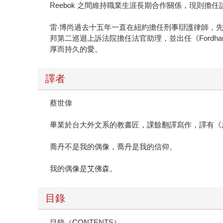
Reebok 之間維持職業生涯長期合作關係，現則擔
雷‧博尚過去十五年一直在紐約擔任刑事辯護律師，先後在
邦第二巡迴上訴法院擔任法官助理，並出任《Fordh
厚而持久的愛。
譯者
蔡世偉
畢業於台大外文系的教書匠，課餘翻譯寫作，譯有《
喬丹不是我的偶像，喬丹是我的信仰。
我的偶像是艾佛森。
目錄
目錄（CONTENTS）