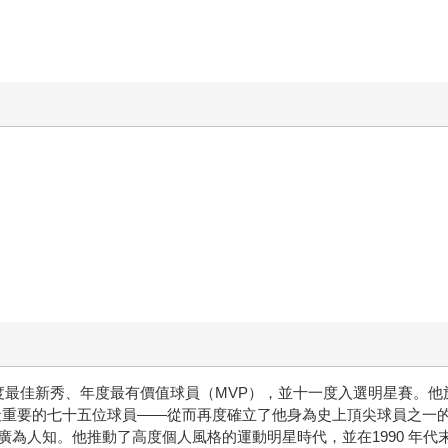
度最佳新秀、年度最有價值球員（MVP），並十一度入選明星賽。他於20
來最重要的七十五位球員——從而再度確立了他身為史上頂尖球員之
為人知。他推動了高度個人風格的運動明星時代，並在1990 年代末