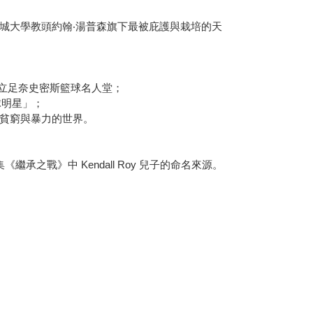
城大學教頭約翰‧湯普森旗下最被庇護與栽培的天
最後立足奈史密斯籃球名人堂；
球明星」；
貧窮與暴力的世界。
集《繼承之戰》中 Kendall Roy 兒子的命名來源。