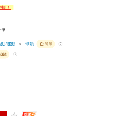
中斷！
上限
動/運動
＞
球類
追蹤
?
追蹤
?