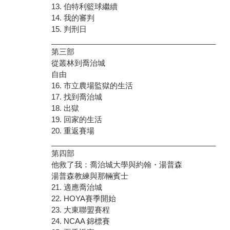
13. 伯特利籃球繼續
14. 我的審判
15. 判刑日
________________________________________
第三部
從叢林到喬治城
自由
16. 市立農場監獄的生活
17. 找到喬治城
18. 出獄
19. 回家的生活
20. 重返賽場
________________________________________
第四部
他救了我：喬治城大學與約翰・湯普森
湯普森教練與那輛賓士
21. 適應喬治城
22. HOYA賽季開始
23. 大東聯盟賽程
24. NCAA 錦標賽