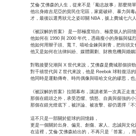
艾倫‧艾佛森的人生，從來不是「勵志故事」那麼簡
他出身維吉尼亞的貧民住宅區，家庭破碎、暴力與毒
才，最後以選秀狀元之姿叩關 NBA，披上費城七六
《被誤解的答案》 是一部極度坦白、極度個人的回
他如何在 1990 與 2000 年代，憑藉瘦小的身
他如何用辮子頭、寬 T、嘻哈金鍊與刺青，把街頭文
他又是如何在法律糾紛、媒體圍剿、財務危機與婚姻
對戰後嬰兒潮與 X 世代來說，艾佛森是費城那個拚
對千禧世代與 Z 世代來說，他是 Reebok 球鞋復活的關鍵
他同時是運動傳奇、時尚偶像與嘻哈文化的繆思，也
《被誤解的答案》拉開幕布，讓讀者第一次真正走進
那個在鏡頭之外，承受恐懼、憤怒、自責與倔強的小
那個在鎂光燈底下，被評論、被攻擊、卻仍選擇「不
這不只是一部關於籃球的回憶錄，
更是一個關於出身、偏見、創傷、家人、忠誠與文化
在這裡，艾倫‧艾佛森給出的，不再只是「答案」，