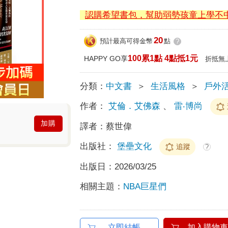
認購希望書包，幫助弱勢孩童上學不
20
預計最高可得金幣
點
?
100累1點 4點抵1元
HAPPY GO享
折抵無
分類：
中文書
＞
生活風格
＞
戶外活
作者：
艾倫．艾佛森
、
雷‧博尚
加購
譯者：
蔡世偉
出版社：
堡壘文化
追蹤
?
出版日：
2026/03/25
相關主題：
NBA巨星們
立即結帳
加入購物車