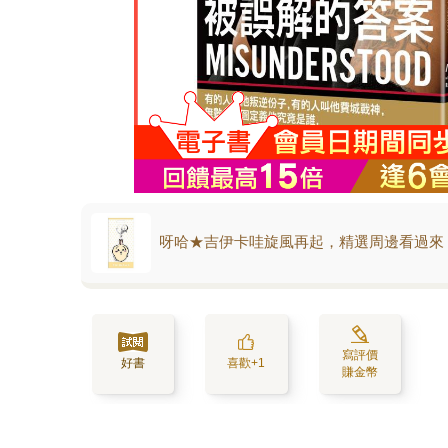
呀哈★吉伊卡哇旋風再起，精選周邊看過來
寫評價
好書
喜歡+1
賺金幣