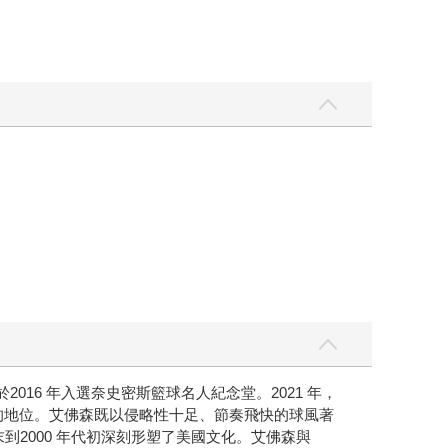
16 年入選奈史密斯籃球名人紀念堂。2021 年，
一的地位。艾佛森既以侵略性十足、節奏飛快的球風著
到2000 年代初深刻形塑了美國文化。艾佛森與