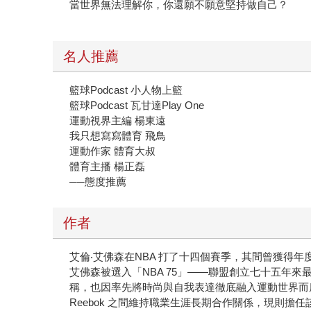
當世界無法理解你，你還願不願意堅持做自己？
名人推薦
籃球Podcast 小人物上籃
籃球Podcast 瓦甘達Play One
運動視界主編 楊東遠
我只想寫寫體育 飛鳥
運動作家 體育大叔
體育主播 楊正磊
──態度推薦
作者
艾倫‧艾佛森在NBA 打了十四個賽季，其間曾獲得年
艾佛森被選入「NBA 75」——聯盟創立七十五年
稱，也因率先將時尚與自我表達徹底融入運動世界而廣
Reebok 之間維持職業生涯長期合作關係，現則擔