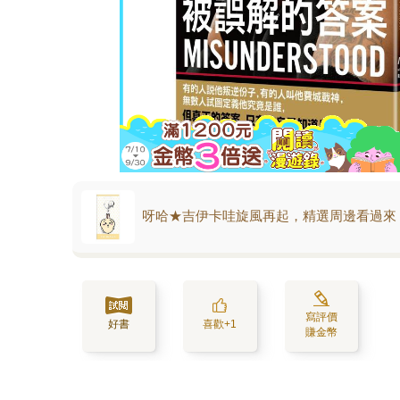
呀哈★吉伊卡哇旋風再起，精選周邊看過來
寫評價
好書
喜歡+1
賺金幣