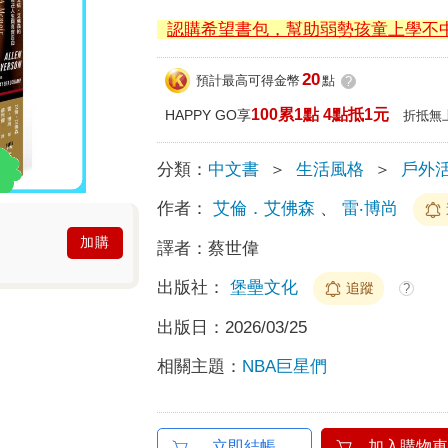
認購希望書包，幫助弱勢孩童上學不
20
預計最高可得金幣
點
?
100累1點 4點抵1元
HAPPY GO享
折抵無
分類：
中文書
＞
生活風格
＞
戶外活
作者：
艾倫．艾佛森
、
雷‧博尚
加購
譯者：
蔡世偉
出版社：
堡壘文化
追蹤
?
出版日：
2026/03/25
相關主題：
NBA巨星們
立即結帳
加入購物車