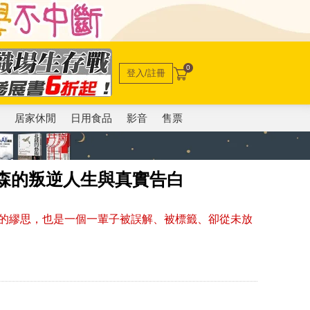
0
登入/註冊
電
居家休閒
日用食品
影音
售票
森的叛逆人生與真實告白
的繆思，也是一個一輩子被誤解、被標籤、卻從未放