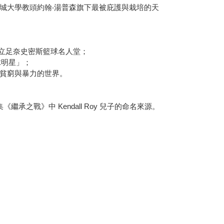
城大學教頭約翰‧湯普森旗下最被庇護與栽培的天
最後立足奈史密斯籃球名人堂；
球明星」；
貧窮與暴力的世界。
集《繼承之戰》中 Kendall Roy 兒子的命名來源。