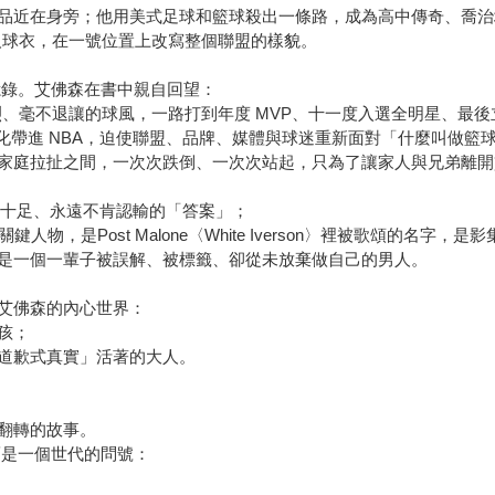
品近在身旁；他用美式足球和籃球殺出一條路，成為高中傳奇、喬治
人球衣，在一號位置上改寫整個聯盟的樣貌。
憶錄。艾佛森在書中親自回望：
軀與猛烈、毫不退讓的球風，一路打到年度 MVP、十一度入選全明星、
化帶進 NBA，迫使聯盟、品牌、媒體與球迷重新面對「什麼叫做籃
家庭拉扯之間，一次次跌倒、一次次站起，只為了讓家人與兄弟離開
勁十足、永遠不肯認輸的「答案」；
人物，是Post Malone〈White Iverson〉裡被歌頌的名字，是影
是一個一輩子被誤解、被標籤、卻從未放棄做自己的男人。
艾佛森的內心世界：
孩；
道歉式真實」活著的大人。
翻轉的故事。
而是一個世代的問號：