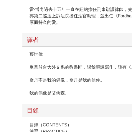
雷‧博尚過去十五年一直在紐約擔任刑事辯護律師，先後在
邦第二巡迴上訴法院擔任法官助理，並出任《Fordh
厚而持久的愛。
譯者
蔡世偉
畢業於台大外文系的教書匠，課餘翻譯寫作，譯有《
喬丹不是我的偶像，喬丹是我的信仰。
我的偶像是艾佛森。
目錄
目錄（CONTENTS）
練習（PRACTICE）