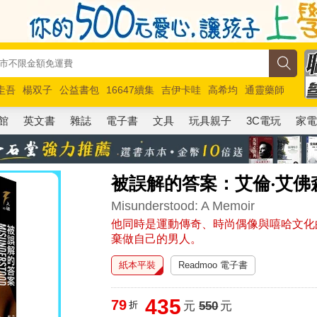
圭吾
楊双子
公益書包
16647續集
吉伊卡哇
高希均
通靈藥師
路邊攤新作
馬斯克
玩具總動員5
超慢跑
館
英文書
雜誌
電子書
文具
玩具親子
3C電玩
家
被誤解的答案：艾倫‧艾佛
Misunderstood: A Memoir
他同時是運動傳奇、時尚偶像與嘻哈文化
棄做自己的男人。
紙本平裝
Readmoo 電子書
435
79
折
元
550
元