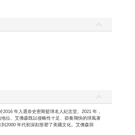
16 年入選奈史密斯籃球名人紀念堂。2021 年，
一的地位。艾佛森既以侵略性十足、節奏飛快的球風著
到2000 年代初深刻形塑了美國文化。艾佛森與