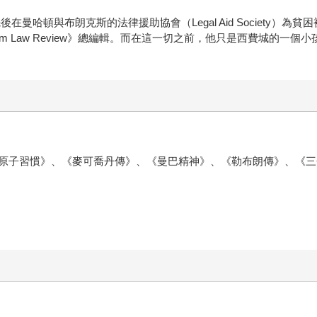
曼哈頓與布朗克斯的法律援助協會（Legal Aid Society）
am Law Review》總編輯。而在這一切之前，他只是西費城的一
原子習慣》、《麥可喬丹傳》、《曼巴精神》、《勒布朗傳》、《三