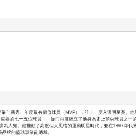
度最佳新秀、年度最有價值球員（MVP），並十一度入選明星賽。他於20
來最重要的七十五位球員——從而再度確立了他身為史上頂尖球員之
為人知。他推動了高度個人風格的運動明星時代，並在1990 年代末
任該品牌的籃球事業副總裁。