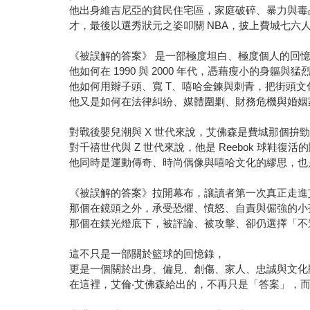
他出身維吉尼亞的貧民住宅區，家庭破碎、暴力與毒
才，最後以選秀狀元之姿叩關 NBA，披上費城七六
《被誤解的答案》 是一部極度坦白、極度個人的回
他如何在 1990 與 2000 年代，憑藉瘦小的身
他如何用辮子頭、寬 T、嘻哈金鍊與刺青，把街頭文
他又是如何在法律糾紛、媒體圍剿、財務危機與婚姻
對戰後嬰兒潮與 X 世代來說，艾佛森是費城那個拚
對千禧世代與 Z 世代來說，他是 Reebok 球鞋復活的關鍵
他同時是運動傳奇、時尚偶像與嘻哈文化的繆思，也
《被誤解的答案》拉開幕布，讓讀者第一次真正走進
那個在鏡頭之外，承受恐懼、憤怒、自責與倔強的小
那個在鎂光燈底下，被評論、被攻擊、卻仍選擇「不
這不只是一部關於籃球的回憶錄，
更是一個關於出身、偏見、創傷、家人、忠誠與文化
在這裡，艾倫‧艾佛森給出的，不再只是「答案」，