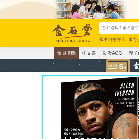
國中自修評量
東野
唯紅花綻放
奧德賽
會員獎勵
中文書
動漫ACG
親子