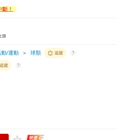
中斷！
上限
動/運動
＞
球類
追蹤
?
追蹤
?