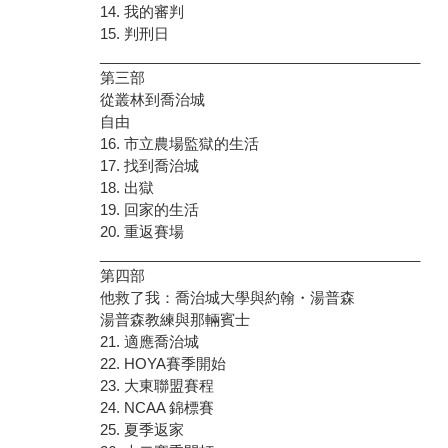
14. 我的審判
15. 判刑日
________________________________________
第三部
從叢林到喬治城
自由
16. 市立農場監獄的生活
17. 找到喬治城
18. 出獄
19. 回家的生活
20. 重返賽場
________________________________________
第四部
他救了我：喬治城大學與約翰・湯普森
湯普森教練與那輛賓士
21. 適應喬治城
22. HOYA賽季開始
23. 大東聯盟賽程
24. NCAA 錦標賽
25. 夏季返家