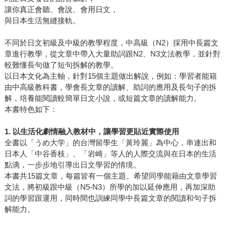
讓你真正會聽、會說、會用日文，
與日本生活無縫接軌。
不同於日文初級及中級的教學程度，中高級（N2）採用中長篇文
章進行教學，從文章中帶入大量助詞跟N2、N3文法教學，並針對
較難懂長句做了短句拆解的教學。
以日本文化為主軸，針對15個主題做出解說，例如：學習者能籍
由中高級教科書，學會長文章的讀解、助詞的應用及長句子的拆
解，培養能閱讀較簡單日文小說，或短篇文章的讀解能力。
本書特色如下：
1. 以生活化劇情融入教材中，讓學習更貼近實際使用
全書以「うめ大学」的台灣留學生「黃玲麗」為中心，串連出和
日本人「中谷香枝」、「岩崎」等人的人際交流與在日本的生活
點滴，一步步地引導出日文學習的情境。
本書共15篇文章，每篇皆有一個主題。希望同學能藉由文章學習
文法，將初級跟中級（N5-N3）所學的加以延伸應用，再加深助
詞的學習跟運用，同時間也訓練同學中長篇文章的閱讀和句子拆
解能力。