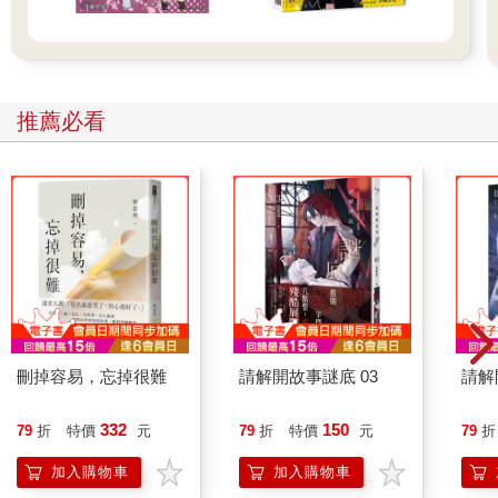
推薦必看
刪掉容易，忘掉很難
請解開故事謎底 03
請解
332
150
79
折
特價
元
79
折
特價
元
79
折
加入購物車
加入購物車