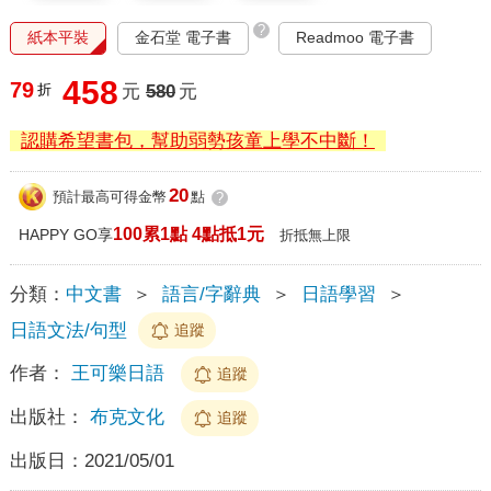
?
紙本平裝
金石堂 電子書
Readmoo 電子書
458
79
折
元
580
元
認購希望書包，幫助弱勢孩童上學不中斷！
20
預計最高可得金幣
點
?
100累1點 4點抵1元
HAPPY GO享
折抵無上限
分類：
中文書
＞
語言/字辭典
＞
日語學習
＞
日語文法/句型
追蹤
作者：
王可樂日語
追蹤
出版社：
布克文化
追蹤
出版日：
2021/05/01