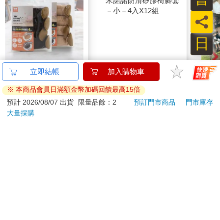
員
日
毛氈防脫落長筒椅腳
米諾諾防滑矽膠椅腳套
Read
套-4枚入x12組
－小－4入X12組
筆記 
880
680
59
折
特價
元
68
折
特價
元
特價
加入購物車
加入購物車
您可能會喜歡