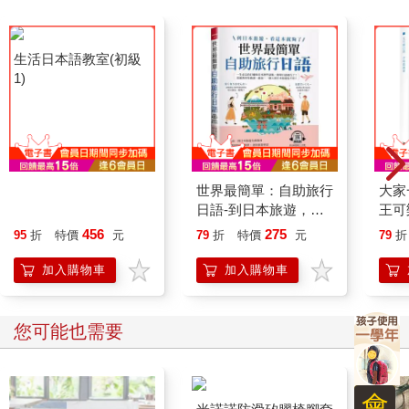
生活日本語教室(初級
世界最簡單：自助旅行
大家
1)
日語-到日本旅遊，看
王可
這本就夠了 (附QR
車：
456
275
95
折
特價
元
79
折
特價
元
79
折
Code線上音檔)
能力
法、
加入購物車
加入購物車
附錄
您可能也需要
會