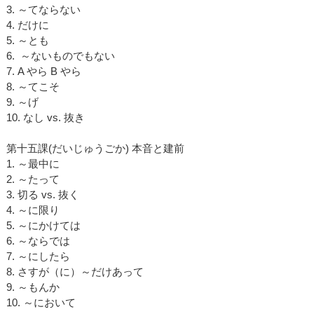
3. ～てならない
4. だけに
5. ～とも
6. ～ないものでもない
7. A やら B やら
8. ～てこそ
9. ～げ
10. なし vs. 抜き
第十五課(だいじゅうごか) 本音と建前
1. ～最中に
2. ～たって
3. 切る vs. 抜く
4. ～に限り
5. ～にかけては
6. ～ならでは
7. ～にしたら
8. さすが（に）～だけあって
9. ～もんか
10. ～において