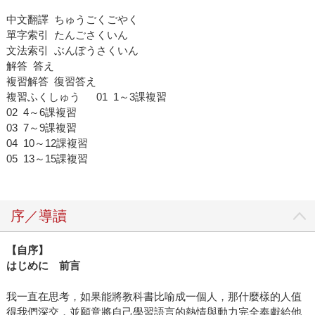
中文翻譯 ちゅうごくごやく
單字索引 たんごさくいん
文法索引 ぶんぽうさくいん
解答 答え
複習解答 復習答え
複習ふくしゅう 01 1～3課複習
02 4～6課複習
03 7～9課複習
04 10～12課複習
05 13～15課複習
序／導讀
【自序】
はじめに 前言
我一直在思考，如果能將教科書比喻成一個人，那什麼樣的人值
得我們深交，並願意將自己學習語言的熱情與動力完全奉獻給他