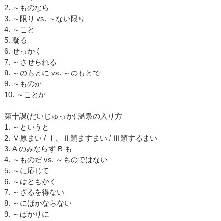
2. ～ものなら
3. ～限り vs. ～ない限り
4. ～こと
5. 凝る
6. せっかく
7. ～させられる
8. ～のもとに vs. ～のもとで
9. ～ものか
10. ～ことか
第十課(だいじゅっか) 温泉の入り方
1. ～というと
2. Ｖ原まい / Ⅰ、Ⅱ類ますまい / Ⅲ類するまい
3. A のみならず B も
4. ～ものだ vs. ～ものではない
5. ～に応じて
6. ～はともかく
7. ～ざるを得ない
8. ～にほかならない
9. ～ばかりに