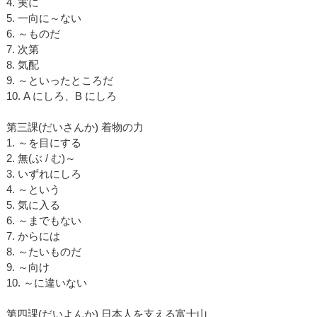
4. 実に
5. 一向に～ない
6. ～ものだ
7. 次第
8. 気配
9. ～といったところだ
10. A にしろ、B にしろ
第三課(だいさんか) 着物の力
1. ～を目にする
2. 無(ぶ / む)～
3. いずれにしろ
4. ～という
5. 気に入る
6. ～までもない
7. からには
8. ～たいものだ
9. ～向け
10. ～に違いない
第四課(だいよんか) 日本人を支える富士山