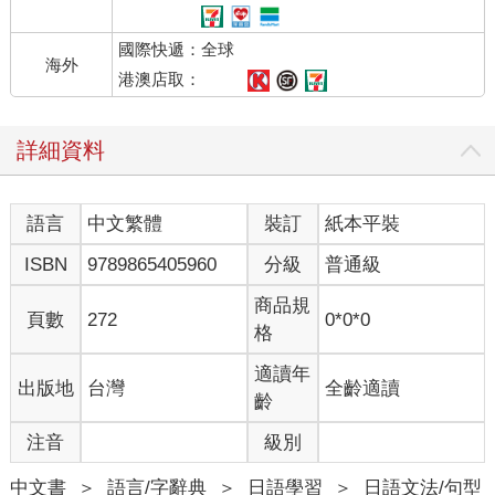
國際快遞：全球
海外
港澳店取：
詳細資料
語言
中文繁體
裝訂
紙本平裝
ISBN
9789865405960
分級
普通級
商品規
頁數
272
0*0*0
格
適讀年
出版地
台灣
全齡適讀
齡
注音
級別
中文書
＞
語言/字辭典
＞
日語學習
＞
日語文法/句型