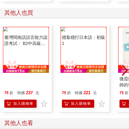
其他人也買
臺灣閩南語語言能力認
穩紮穩打日本語：初級
微霞
證考試： B2中高級試
1
師的
題彙編
237
221
79
折
特價
元
79
折
特價
元
79
折
加入購物車
加入購物車
其他人也看