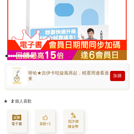
呀哈★吉伊卡哇旋風再起，精選周邊看過
加購
來
★
2
個人喜歡
寫評價
電子書
喜歡+1
賺金幣