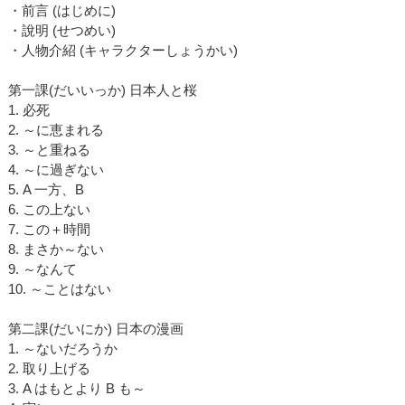
・前言 (はじめに)
・說明 (せつめい)
・人物介紹 (キャラクターしょうかい)
第一課(だいいっか) 日本人と桜
1. 必死
2. ～に恵まれる
3. ～と重ねる
4. ～に過ぎない
5. A 一方、B
6. この上ない
7. この＋時間
8. まさか～ない
9. ～なんて
10. ～ことはない
第二課(だいにか) 日本の漫画
1. ～ないだろうか
2. 取り上げる
3. A はもとより B も～