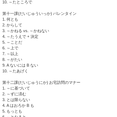
10. ～たところで
第十一課(だいじゅういっか) バレンタイン
1. 何とも
2. からして
3. ～かねる vs. ～かねない
4. ～たうえで + 決定
5. ～ことだ
6. ～上で
7. ～以上
8. ～がたい
9. A ないには B ない
10. ～たあげく
第十二課(だいじゅうにか) お宅訪問のマナー
1. ～に基づいて
2. ～ずに済む
3. とは限らない
4. A はおろか B も
5. もっとも
6. ～となると