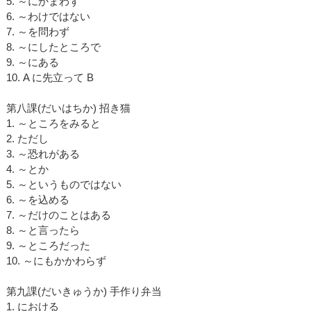
5. ～にかまわず
6. ～わけではない
7. ～を問わず
8. ～にしたところで
9. ～にある
10. A に先立って B
第八課(だいはちか) 招き猫
1. ～ところをみると
2. ただし
3. ～恐れがある
4. ～とか
5. ～というものではない
6. ～を込める
7. ～だけのことはある
8. ～と言ったら
9. ～ところだった
10. ～にもかかわらず
第九課(だいきゅうか) 手作り弁当
1. における