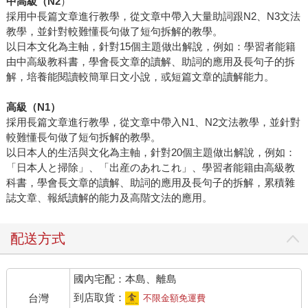
中高級（N2
）
採用中長篇文章進行教學，從文章中帶入大量助詞跟N2、N3文法
教學，並針對較難懂長句做了短句拆解的教學。
以日本文化為主軸，針對15個主題做出解說，例如：學習者能籍
由中高級教科書，學會長文章的讀解、助詞的應用及長句子的拆
解，培養能閱讀較簡單日文小說，或短篇文章的讀解能力。
高級（N1）
採用長篇文章進行教學，從文章中帶入N1、N2文法教學，並針對
較難懂長句做了短句拆解的教學。
以日本人的生活與文化為主軸，針對20個主題做出解說，例如：
「日本人と掃除」、「出産のあれこれ」、學習者能籍由高級教
科書，學會長文章的讀解、助詞的應用及長句子的拆解，累積雜
誌文章、報紙讀解的能力及高階文法的應用。
配送方式
國內宅配：本島、離島
到店取貨：
台灣
不限金額免運費