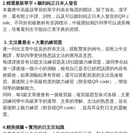
2.精選最新單字＋聽到純正日本人發音
本書將中高級該學習的單字列表在每課的開頭，除了假名、漢字
外，還有附上中譯、詞性，以及可以聽到純正日本人發音的QR c
ode。不同於初級教材有音調標示，中級開始期許同學可以成長獨
立，培養看到生字能自己查字典的習慣。
3. 文法量最全＋大量的練習題
逐一列出文章中提及的所有文法，搭配豐富的例句，並附上中文
翻譯，幫助同學更快熟悉該文法的應用及意思。
每課課後皆有10題文法練習題及1到3題聽力練習題，讓同學在結
束一課後做一個小小的測驗，檢視自己是否已經把該課的內容有
效吸收，如果測驗結果有答錯，還可以搭配前面的文法迅速複
習。最後附上中高級程度的聽力練習（附音檔QR code），增強
同學的聽解能力。
同時，每3篇文章後會有一個複習篇，複習篇題型各式各樣，主要
訓練同學中高級單字的運用、文章的理解、文法的熟悉度，並在
最後附上聽力練習（附音檔QR code），提高耳朵對日文的靈敏
度。
4.精美插圖＋實用的日文豆知識