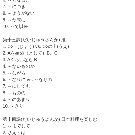
7. ～につき
8. ～ようがない
9. ～た末に
10. ～て以来
第十三課(だいじゅうさんか) 鬼
1. ○○上(じょう) vs. ○○の上(うえ)
2. Aを始め（として）B、C
3. Aくらいなら B
4. ～ないものか
5. ～ながら
6. ～なりに vs. ～なりの
7. ～にしても
8. ～ものの
9. ～のあまり
10. ～きり
第十四課(だいじゅうよんか) 日本料理を楽しむ
1. ～までして
2. さえ～ば