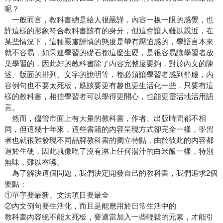
呢？
一般而言，教科書總是給人很嚴謹，內容一板一眼的感覺，也
許這樣的形象符合教科書該有的身分，但這會讓人難以親近，在
某些情況下，這種嚴肅謹慎的態度是帶有壓迫感的，學語言本來
就不容易，如果連學習的礎石都這麼生硬，是很容易讓學習者放
棄學習的，因此好的教科書除了內容完整度要夠，對於內文的陳
述、版面的排列、文字的說明等，都必須讓學習者感到舒服，內
容例句也不要太死板，應該要更有趣也更生活化一些，只要有這
樣的教科書，相信學習者可以學得更開心，也能更靈活地活用語
言。
然而，儘管市面上有大量的教科書，作者、出版時間都不相
同，但這幾十年來，這些書籍的內容呈現方式卻完全一樣，學習
者也就很難發現不同品牌教科書的獨立特點，由於彼此的內容都
過於生硬，因此就像吃了沒有淋上任何湯汁的白米飯一樣，特別
無味，難以吞嚥。
為了解決這個問題，我們決定開發自己的教科書，我們追求2個
要點：
①單字要最新、文法項目要最全
②內文例句要生活化，而且是能應用於日常生活中的
教科書內容絕不能太死板，要適當加入一些輕鬆的元素，才能引