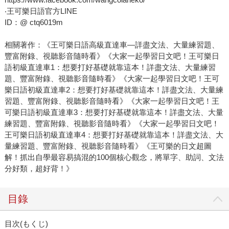
‧王可樂日語官方LINE
ID：@ ctq6019m
相關著作：《王可樂日語高級直達車—詳盡文法、大量練習題、
豐富附錄、視聽影音隨時看》《大家一起學習日文吧！王可樂日
語初級直達車1：想要打好基礎就靠這本！詳盡文法、大量練習
題、豐富附錄、視聽影音隨時看》《大家一起學習日文吧！王可
樂日語初級直達車2：想要打好基礎就靠這本！詳盡文法、大量練
習題、豐富附錄、視聽影音隨時看》《大家一起學習日文吧！王
可樂日語初級直達車3：想要打好基礎就靠這本！詳盡文法、大量
練習題、豐富附錄、視聽影音隨時看》《大家一起學習日文吧！
王可樂日語初級直達車4：想要打好基礎就靠這本！詳盡文法、大
量練習題、豐富附錄、視聽影音隨時看》《王可樂的日文超圖
解！抓出自學最容易搞混的100個核心觀念，將單字、助詞、文法
分好類，超好背！》
目錄
目次(もくじ)