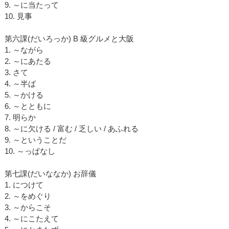
9. ～に当たって
10. 見事
第六課(だいろっか) B 級グルメと大阪
1. ～ながら
2. ～にあたる
3. さて
4. ～半ば
5. ～かける
6. ～とともに
7. 明らか
8. ～に欠ける / 富む / 乏しい / あふれる
9. ～ということだ
10. ～っぱなし
第七課(だいななか) お辞儀
1. につけて
2. ～をめぐり
3. ～からこそ
4. ～にこたえて