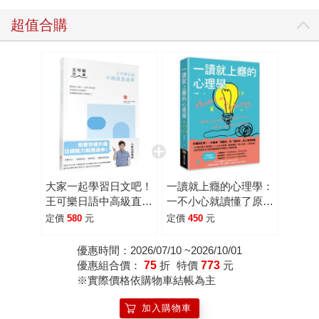
超值合購
大家一起學習日文吧！
一讀就上癮的心理學：
王可樂日語中高級直達
一不小心就讀懂了原本
車：詳盡文法、大量練
深奧的心理學！
定價
580
元
定價
450
元
習題、豐富附錄、視聽
影音隨時看
優惠時間：2026/07/10 ~2026/10/01
優惠組合價：
75
折
特價
773
元
※實際價格依購物車結帳為主
加入購物車