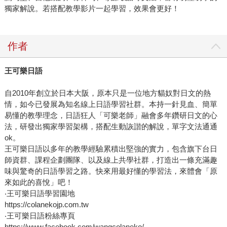
獨家解說。若搭配教學影片一起學習，效果會更好！
作者
王可樂日語
自2010年創立於日本大阪，原本只是一位地方貓奴對日文的熱
情，如今已發展為知名線上日語學習社群。本持一針見血、簡單
易懂的教學理念，日語狂人「可樂老師」融會多年鑽研日文的心
法，研發出獨家學習架構，搭配生動詼諧的解說，單字文法通通
ok。
王可樂日語以多年的教學經驗累積出堅強的實力，包含旗下台日
師資群、課程企劃團隊、以及線上共學社群，打造出一條充滿趣
味與驚奇的日語學習之路。快來用最好懂的學習法，來體會「原
來如此的喜悅」吧！
‧王可樂日語學習園地
https://colanekojp.com.tw
‧王可樂日語粉絲專頁
https://www.facebook.com/wangcolaneko/