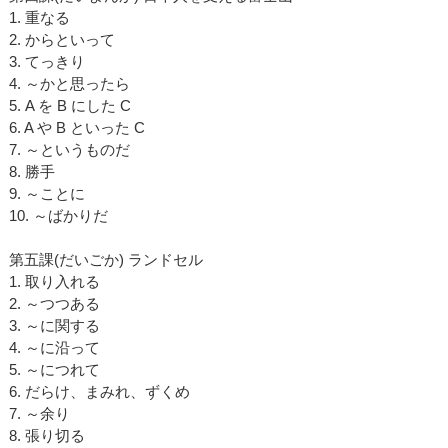
1. 重なる
2. からといって
3. てっきり
4. ～かと思ったら
5. A を B にした C
6. A や B といった C
7. ～というものだ
8. 勝手
9. ～ことに
10. ～ばかりだ
第五課(だいごか) ランドセル
1. 取り入れる
2. ～つつある
3. ～に関する
4. ～に沿って
5. ～につれて
6. だらけ、まみれ、ずくめ
7. ～余り
8. 張り切る