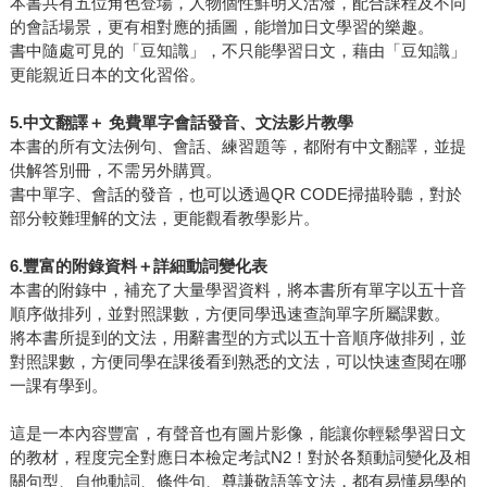
本書共有五位角色登場，人物個性鮮明又活潑，配合課程及不同
的會話場景，更有相對應的插圖，能增加日文學習的樂趣。
書中隨處可見的「豆知識」，不只能學習日文，藉由「豆知識」
更能親近日本的文化習俗。
5.中文翻譯＋ 免費單字會話發音、文法影片教學
本書的所有文法例句、會話、練習題等，都附有中文翻譯，並提
供解答別冊，不需另外購買。
書中單字、會話的發音，也可以透過QR CODE掃描聆聽，對於
部分較難理解的文法，更能觀看教學影片。
6.豐富的附錄資料＋詳細動詞變化表
本書的附錄中，補充了大量學習資料，將本書所有單字以五十音
順序做排列，並對照課數，方便同學迅速查詢單字所屬課數。
將本書所提到的文法，用辭書型的方式以五十音順序做排列，並
對照課數，方便同學在課後看到熟悉的文法，可以快速查閱在哪
一課有學到。
這是一本內容豐富，有聲音也有圖片影像，能讓你輕鬆學習日文
的教材，程度完全對應日本檢定考試N2！對於各類動詞變化及相
關句型、自他動詞、條件句、尊謙敬語等文法，都有易懂易學的