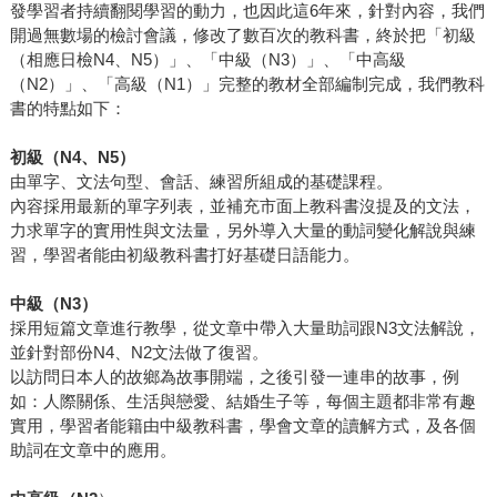
發學習者持續翻閱學習的動力，也因此這6年來，針對內容，我們
開過無數場的檢討會議，修改了數百次的教科書，終於把「初級
（相應日檢N4、N5）」、「中級（N3）」、「中高級
（N2）」、「高級（N1）」完整的教材全部編制完成，我們教科
書的特點如下：
初級（N4、N5）
由單字、文法句型、會話、練習所組成的基礎課程。
內容採用最新的單字列表，並補充市面上教科書沒提及的文法，
力求單字的實用性與文法量，另外導入大量的動詞變化解說與練
習，學習者能由初級教科書打好基礎日語能力。
中級（N3）
採用短篇文章進行教學，從文章中帶入大量助詞跟N3文法解說，
並針對部份N4、N2文法做了復習。
以訪問日本人的故鄉為故事開端，之後引發一連串的故事，例
如：人際關係、生活與戀愛、結婚生子等，每個主題都非常有趣
實用，學習者能籍由中級教科書，學會文章的讀解方式，及各個
助詞在文章中的應用。