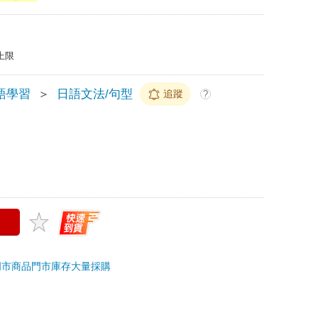
上限
語學習
＞
日語文法/句型
追蹤
?
門市商品
門市庫存
大量採購