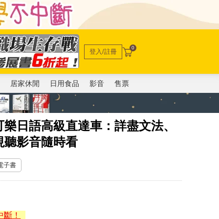
0
登入/註冊
電
居家休閒
日用食品
影音
售票
可樂日語高級直達車：詳盡文法、
視聽影音隨時看
 電子書
中斷！