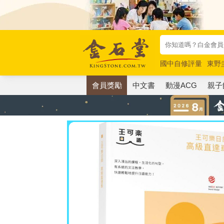
國中自修評量
東野
唯紅花綻放
奧德賽
會員獎勵
中文書
動漫ACG
親子