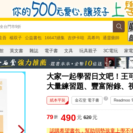
圭吾
楊双子
公益書包
16647續集
吉伊卡哇
高希均
通靈藥師
路邊攤新作
馬斯克
玩具總動員5
超慢跑
館
英文書
雜誌
電子書
文具
玩具親子
3C電玩
家
大家一起學習日文吧！王
大量練習題、豐富附錄、
?
紙本平裝
金石堂 電子書
Readmoo
490
79
折
元
620
元
認購希望書包，幫助弱勢孩童上學不