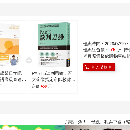
優惠時間：2026/07/10 ~2
優惠組合價：
75
折
特
※實際價格依購物車結
加入購物車
起學習日文吧！
PARTS談判思維：百
日語高級直達
大企業指定名師教你拆
盡文法、大量練
解談判結構，幫你在談
元
定價
450
元
豐富附錄、視聽
判攻防中搶佔先機、創
時看
造雙贏
飛吧，鴻！：母親、我與中國（暢