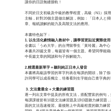
讓你的日語無縫接軌！
不同於日文初級及中級的教學程度，高級（N1）採
主軸，針對20個主題做出解說，例如：「日本人と
章、報紙讀解的能力及高階文法的應用。
本書特色如下：
1. 以生活化劇情融入教材中，讓學習更貼近實際使用
全書以「うめ大学」的台灣留學生「黃玲麗」為中心
本書共20篇文章，每篇皆有一個主題。希望同學能藉
中長篇文章的閱讀和句子拆解能力。
2.精選最新單字＋聽到純正日本人發音
本書將高級該學習的單字列表在每課的開頭，除了假名
許同學可以成長獨立，培養看到生字能自己查字典的
3. 文法量最全＋大量的練習題
逐一列出文章中提及的所有文法，搭配豐富的例句，
每課課後皆有10題文法練習題及1到3題聽力練習
面的文法迅速複習。最後附上中高級程度的聽力練習（
同時，每4篇文章後會有一個複習篇，複習篇題型各式