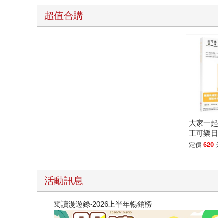
超值合購
大家一
王可樂
車：詳
定價
620
習題、
影音隨
活動訊息
閱讀漫遊錄-2026上半年暢銷榜