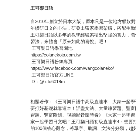
王可樂日語
自2010年創立於日本大阪，原本只是一位地方貓
年鑽研日文的心法，研發出獨家學習架構，搭配生動
王可樂日語以多年的教學經驗累積出堅強的實力，包
習法，來體會「原來如此的喜悅」吧！
‧王可樂日語學習園地
https://colanekojp.com.tw
‧王可樂日語粉絲專頁
https://www.facebook.com/wangcolaneko/
‧王可樂日語官方LINE
ID：@ ctq6019m
相關著作：《王可樂日語中高級直達車—大家一起學
要打好基礎就靠這本！詳盡文法、大量練習題、豐富
習題、豐富附錄、視聽影音隨時看》《大家一起學習
家一起學習日文吧！王可樂日語初級直達車4：想要
的100個核心觀念，將單字、助詞、文法分好類，超