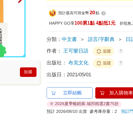
20
預計最高可得金幣
點
?
100累1點 4點抵1元
HAPPY GO享
折抵無
分類：
中文書
＞
語言/字辭典
＞
日
作者：
王可樂日語
追蹤
?
出版社：
布克文化
追蹤
?
加購
出版日：
2021/05/01
立即結帳
加入購物車
※ 2026夏季暢銷展-城邦精選2書75折
預計 2026/08/10 出貨
參考庫存量：2
預訂