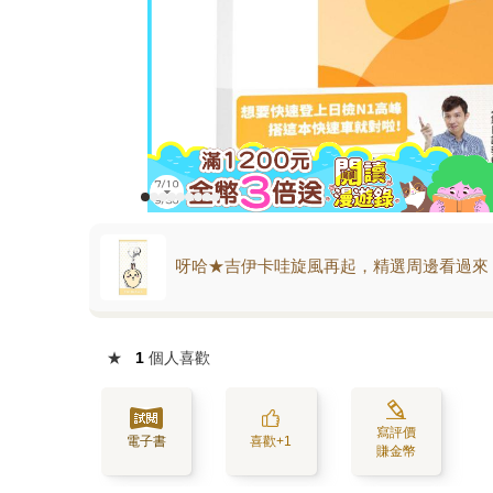
呀哈★吉伊卡哇旋風再起，精選周邊看過來
★
1
個人喜歡
寫評價
電子書
喜歡+1
賺金幣