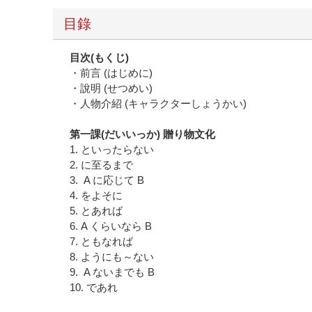
目錄
目次
(
もくじ
)
・前言 (はじめに)
・說明 (せつめい)
・人物介紹 (キャラクターしょうかい)
第一課
(
だいいっか
)
贈り物文化
1. といったらない
2. に至るまで
3. A に応じて B
4. をよそに
5. とあれば
6. A くらいなら B
7. ともなれば
8. ようにも～ない
9. A ないまでも B
10. であれ