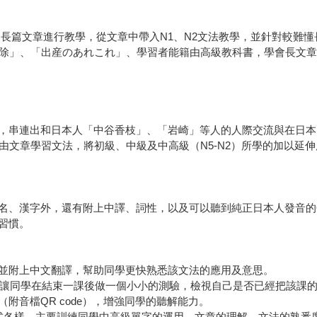
用長篇文章進行教學，從文章中帶入N1、N2文法教學，並針對較難
掃除」、「出産のあれこれ」、學習者能籍由高級教科書，學會長文
，串連出和日本人「中谷香枝」、「岩崎」等人的人際交流與在日本
由文章學習文法，將初級、中級及中高級（N5-N2）所學的加以延
、漢字外，還有附上中譯、詞性，以及可以聽到純正日本人發音的QR
習慣。
並附上中文翻譯，幫助同學更快熟悉該文法的應用及意思。
題，讓同學在結束一課後做一個小小的測驗，檢視自己是否已經把該課
附音檔QR code），增強同學的聽解能力。
各樣，主要訓練同學中高級單字的運用、文章的理解、文法的熟悉度，