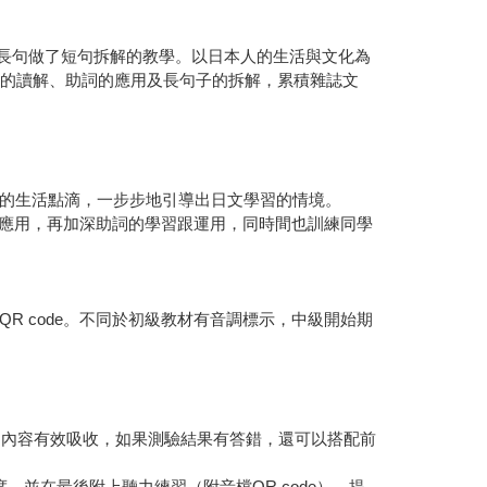
懂長句做了短句拆解的教學。以日本人的生活與文化為
章的讀解、助詞的應用及長句子的拆解，累積雜誌文
的生活點滴，一步步地引導出日文學習的情境。
伸應用，再加深助詞的學習跟運用，同時間也訓練同學
 code。不同於初級教材有音調標示，中級開始期
的內容有效吸收，如果測驗結果有答錯，還可以搭配前
並在最後附上聽力練習（附音檔QR code），提