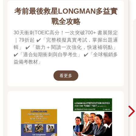
考前最後救星LONGMAN多益實
戰全攻略
30天衝刺TOEIC高分！一次突破700+ 書展限定
｜79折起 ✔️「完整模擬真實考試，掌握出題邏
輯」 ✔️「聽力＋閱讀一次強化，快速補弱點」
✔️「適合短期衝刺與自學考生」 ✔️「全球暢銷多
益備考教材」
看更多