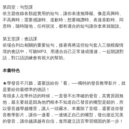
第四堂：句型課
依主題收錄各類超實用的短句，讓你表達無障礙。像是高興時、
不高興時；需要感謝時、道歉時；想要稱讚時、表達喜歡時、同
意時，隨時隨地，任何狀況，都有適合的短句讓你拿來就能說。
第五堂課：會話課
依場合列出相關的重要短句，接著再將這些短句套入三個模擬情
境的會話中，可聽MP3、用適合自己正常速或慢速，一起朗讀對
話，對口語訓練會有很大的幫助。
本書特色
★學發音不只聽，還要說給你「看」──獨特的發音教學影片，就
是要給你最標準的德語！
有很多人在學外語的時候，一直發不出準確的發音，其實原因無
他，最主要就是因為他們根本不知道自己發音的嘴型是錯的，所
以發音越學越樓歪，讓人一頭霧水。本書除了音檔，還要送你發
音教學影片，讓你一邊看，一邊矯正自己的嘴型，發出接近完美
的發音，讓你越講越有自信，進而建立語言學習穩固的第一步！