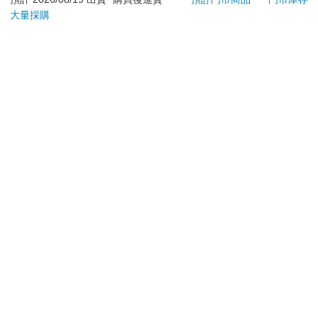
是您收到商品時的原始狀態（包含商品本體、配件、贈品、
大量採購
保證書、所有附隨資料文件及原廠內外包裝…等），請勿直
接使用原廠包裝寄送，或於原廠包裝上黏貼紙張或書寫文
字。
退回商品若無法回復原狀，將請您負擔回復原狀所需費用，
嚴重時將影響您的退貨權益。