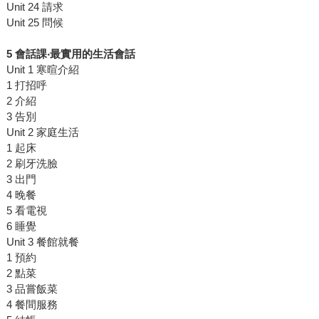
Unit 24 請求
Unit 25 問候
5
會話課
‧
最實用的生活會話
Unit 1 寒暄介紹
1 打招呼
2 介紹
3 告別
Unit 2 家庭生活
1 起床
2 刷牙洗臉
3 出門
4 晚餐
5 看電視
6 睡覺
Unit 3 餐館就餐
1 預約
2 點菜
3 品嘗飯菜
4 餐間服務