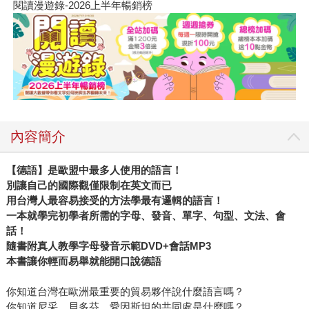
閱讀漫遊錄-2026上半年暢銷榜
內容簡介
【德語】是歐盟中最多人使用的語言！
別讓自己的國際觀僅限制在英文而已
用台灣人最容易接受的方法學最有邏輯的語言！
一本就學完初學者所需的字母、發音、單字、句型、文法、會
話！
隨書附真人教學字母發音示範
DVD+
會話
MP3
本書讓你輕而易舉就能開口說德語
你知道台灣在歐洲最重要的貿易夥伴說什麼語言嗎？
你知道尼采、貝多芬、愛因斯坦的共同處是什麼嗎？