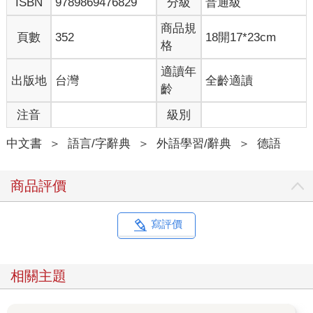
ISBN
9789869476829
分級
普通級
商品規
頁數
352
18開17*23cm
格
適讀年
出版地
台灣
全齡適讀
齡
注音
級別
中文書
＞
語言/字辭典
＞
外語學習/辭典
＞
德語
商品評價
寫評價
相關主題