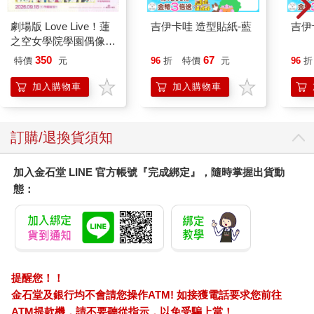
劇場版 Love Live！蓮
吉伊卡哇 造型貼紙-藍
吉伊
之空女學院學園偶像俱
樂部 Bloom Garden
350
67
特價
元
96
折
特價
元
96
折
Party單人套票
加入購物車
加入購物車
訂購/退換貨須知
加入金石堂 LINE 官方帳號『完成綁定』，隨時掌握出貨動
態：
提醒您！！
金石堂及銀行均不會請您操作ATM! 如接獲電話要求您前往
ATM提款機，請不要聽從指示，以免受騙上當！