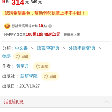
314
9
折
元
349
元
認購希望書包，幫助弱勢孩童上學不中斷！
15
預計最高可得金幣
點
?
100累1點 4點抵1元
HAPPY GO享
折抵無上限
分類：
中文書
＞
語言/字辭典
＞
外語學習/辭典
＞
德語
追蹤
作者：
黃華丹
追蹤
出版社：
語研學院
追蹤
出版日：
2017/10/27
活動訊息