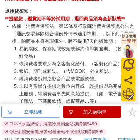
退換貨須知：
**提醒您，鑑賞期不等於試用期，退回商品須為全新狀態**
依據「消費者保護法」第19條及行政院消費者保護處公告之
「通訊交易解除權合理例外情事適用準則」，以下商品購買
後，除商品本身有瑕疵外，將不提供7天的猶豫期：
易於腐敗、保存期限較短或解約時即將逾期。（如：生
鮮食品）
依消費者要求所為之客製化給付。（客製化商品）
報紙、期刊或雜誌。（含MOOK、外文雜誌）
經消費者拆封之影音商品或電腦軟體。
非以有形媒介提供之數位內容或一經提供即為完成之線
上服務，經消費者事先同意始提供。（如：電子書、電
子雜誌、下載版軟體、虛擬商品…等）
已拆封之個人衛生用品。（如：內衣褲、刮鬍刀、除毛
立即結帳
加入購物車
刀…等）
若非上列種類商品，均享有到貨7天的猶豫期（含例假
※ FUNY冰晶渦輪手持製冷風扇全站加購價$490
日）。
※ Q版企鵝安全隨身警報器全站不限金額加購價$99
辦理退換貨時，商品（組合商品恕無法接受單獨退貨）必須
預計 2026/08/19 出貨
購買後進貨
預訂門市商品
門市庫存