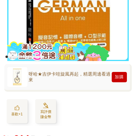
呀哈★吉伊卡哇旋風再起，精選周邊看過
加購
來
寫評價
喜歡+1
賺金幣