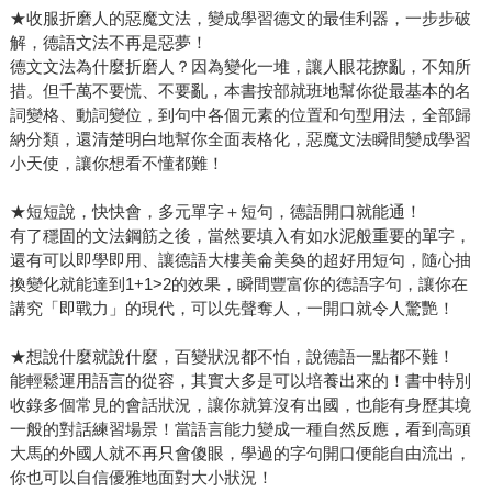
★收服折磨人的惡魔文法，變成學習德文的最佳利器，一步步破
解，德語文法不再是惡夢！
德文文法為什麼折磨人？因為變化一堆，讓人眼花撩亂，不知所
措。但千萬不要慌、不要亂，本書按部就班地幫你從最基本的名
詞變格、動詞變位，到句中各個元素的位置和句型用法，全部歸
納分類，還清楚明白地幫你全面表格化，惡魔文法瞬間變成學習
小天使，讓你想看不懂都難！
★短短說，快快會，多元單字＋短句，德語開口就能通！
有了穩固的文法鋼筋之後，當然要填入有如水泥般重要的單字，
還有可以即學即用、讓德語大樓美侖美奐的超好用短句，隨心抽
換變化就能達到1+1>2的效果，瞬間豐富你的德語字句，讓你在
講究「即戰力」的現代，可以先聲奪人，一開口就令人驚艷！
★想說什麼就說什麼，百變狀況都不怕，說德語一點都不難！
能輕鬆運用語言的從容，其實大多是可以培養出來的！書中特別
收錄多個常見的會話狀況，讓你就算沒有出國，也能有身歷其境
一般的對話練習場景！當語言能力變成一種自然反應，看到高頭
大馬的外國人就不再只會傻眼，學過的字句開口便能自由流出，
你也可以自信優雅地面對大小狀況！