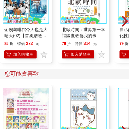
企鵝咖啡館今天也是大
北歐時間：世界第一幸
自己
晴天(02)【首刷贈送
福國度教會我的事
化性
「謹賀新年」收藏卡】
【暢
272
314
85
折
特價
元
79
折
特價
元
79
折
加入購物車
加入購物車
您可能會喜歡