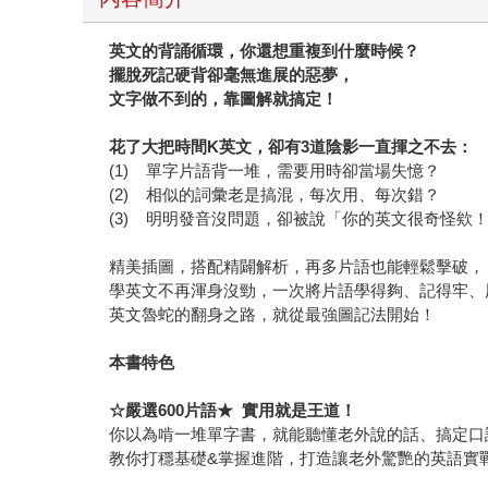
英文的背誦循環，你還想重複到什麼時候？
擺脫死記硬背卻毫無進展的惡夢，
文字做不到的，靠圖解就搞定！
花了大把時間
K
英文，卻有
3
道陰影一直揮之不去：
(1) 單字片語背一堆，需要用時卻當場失憶？
(2) 相似的詞彙老是搞混，每次用、每次錯？
(3) 明明發音沒問題，卻被說「你的英文很奇怪欸
精美插圖，搭配精闢解析，再多片語也能輕鬆擊破，
學英文不再渾身沒勁，一次將片語學得夠、記得牢、
英文魯蛇的翻身之路，就從最強圖記法開始！
本書特色
☆
嚴選
600
片語
★
實用就是王道！
你以為啃一堆單字書，就能聽懂老外說的話、搞定口
教你打穩基礎&掌握進階，打造讓老外驚艷的英語實