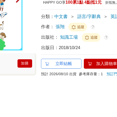
100累1點 4點抵1元
HAPPY GO享
折抵無
分類：
中文書
＞
語言/字辭典
＞
英
作者：
張翔
追蹤
?
出版社：
知識工場
追蹤
?
出版日：
2018/10/24
加購
立即結帳
加入購物車
預計 2026/08/10 出貨
參考庫存量：1
預訂