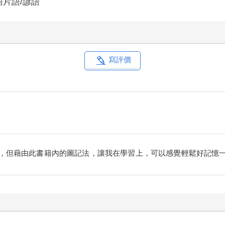
語片語/諺語
寫評價
，但藉由此書籍內的圖記法，讓我在學習上，可以感覺輕鬆好記憶