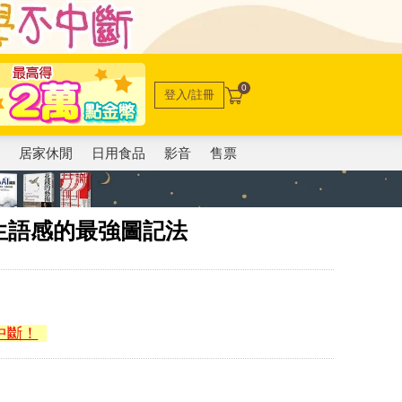
0
登入/註冊
電
居家休閒
日用食品
影音
售票
生語感的最強圖記法
中斷！