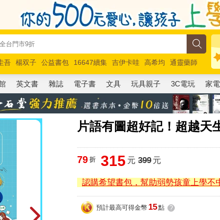
圭吾
楊双子
公益書包
16647續集
吉伊卡哇
高希均
通靈藥師
路邊攤新作
馬斯克
玩具總動員5
超慢跑
館
英文書
雜誌
電子書
文具
玩具親子
3C電玩
家
片語有圖超好記！超越天
315
79
折
元
399
元
認購希望書包，幫助弱勢孩童上學不
15
預計最高可得金幣
點
?