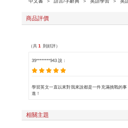
中文書
＞
語言/字辭典
＞
英語學習
＞
英
商品評價
（共
1
則好評）
39********943 說：
學習英文一直以來對我來說都是一件充滿挑戰的事
相關主題