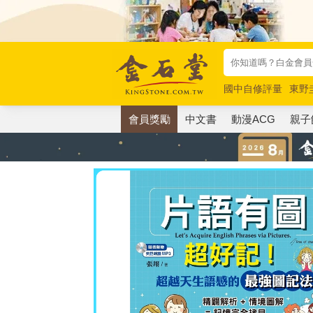
國中自修評量
東野
唯紅花綻放
奧德賽
會員獎勵
中文書
動漫ACG
親子