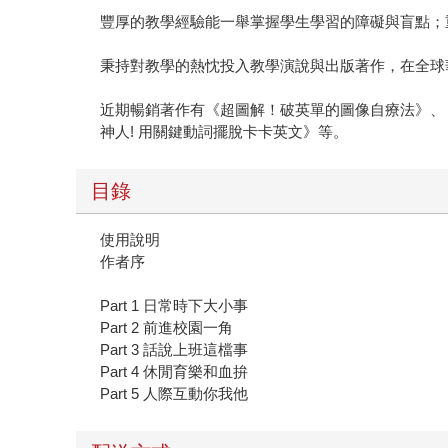
豐厚的教學經驗能一舉掌握學生學習的障礙與盲點；
秉持對教學的熱忱投入教學演說與出版著作，在全球
近期暢銷著作有《超圖解！破英單的圖像自療法》、《
神人! 用關鍵動詞擺脫卡卡英文》等。
目錄
使用說明
作者序
Part 1 日常時下大小事
Part 2 前進校園一角
Part 3 話說上班這檔事
Part 4 休閒育樂和血拚
Part 5 人際互動你我他