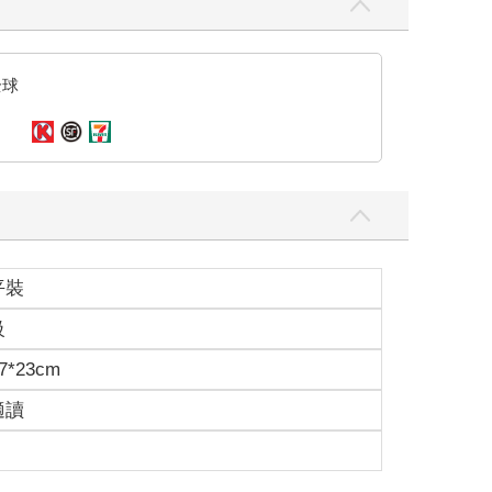
全球
平裝
級
7*23cm
適讀