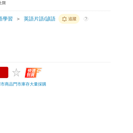
上限
語學習
＞
英語片語/諺語
追蹤
?
門市商品
門市庫存
大量採購