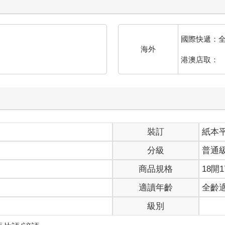
國際快遞：
海外
港澳店取：
裝訂
紙本
分級
普通
商品規格
18開1
適讀年齡
全齡
級別