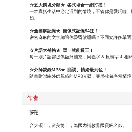
☆
五大情境分類
★
各式場合一網打盡！
一本囊括生活中必定遇到的情境，不管你是愛玩咖、
如。
☆
全圖解記憶
★
圖像式記憶
94
狂！
密密麻麻的文字總讓你昏昏欲睡嗎？不同於許多單調
☆
片語大補帖
★
舉一就能反三！
每一則片語都提供額外補充，同義字 & 反義字 & 
☆
外師親錄
MP3
★
語調、情緒最到位！
隨書附贈由外師親錄的MP3光碟，完整收錄各種情
作者
張翔
台大碩士，留美博士，為國內補教界國寶級名師。