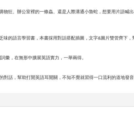
購物狂、辦公室裡的一條蟲、還是人際溝通小魯蛇，想要用片語喊出
乏味的語言學習書，本書採用對話搭配插圖，文字&圖片雙管齊下，
相關詞彙，在無形中擴展英語實力，一舉兩得。
境的對話，幫助打開英語耳開關，不知不覺就習得一口流利的道地發