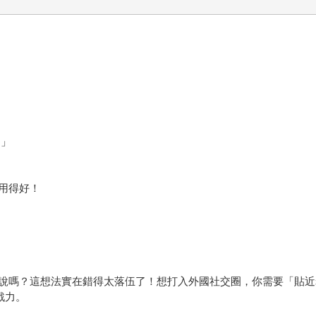
！」
用得好！
說嗎？這想法實在錯得太落伍了！想打入外國社交圈，你需要「貼近老
戰力。