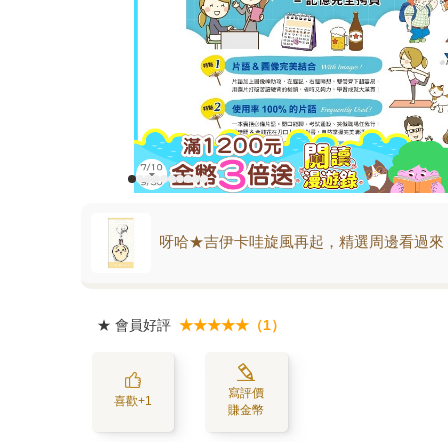
呀哈★吉伊卡哇旋風再起，精選周邊看過來
★
會員好評
★★★★★（1）
寫評價
喜歡+1
賺金幣