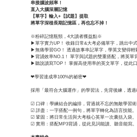
串接腦波頻率！
直入大腦深層記憶
【單字】輸入
+
【試題】提取
將單字深植長期記憶區，再也忘不掉！
※粉碎記憶瓶頸，4大讀者獲益點※
▶單字實力UP！ 收錄日常&大考必備單字，跳出中
▶無痛學習GO！ 透過故事串記單字，學英文變得輕
▶背誦效率NO.1！ 單字與試題的雙重搭配，將英
▶聽說讀寫TOP！ 掌握高使用率的英文單字，從此
❤學習達成率100%的祕密❤
採用「最符合大腦運作」的學習法，先背後練，透過in
☑ 口碑：學練結合的編排，背過就不忘的無敵學習術
☑ 詳盡：一字搭配一例句，將單字轉化為語言技能。
☑ 鞏固：將日常生活與大考核心英單一次囊括入袋。
☑ 實用：搭配MP3背誦，從此見詞能讀、聽音能寫