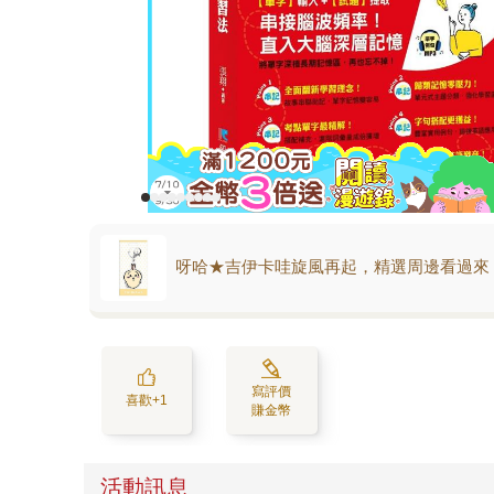
呀哈★吉伊卡哇旋風再起，精選周邊看過來
寫評價
喜歡+1
賺金幣
活動訊息