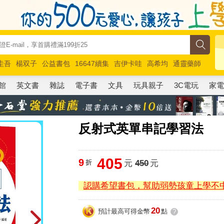
圭吾
楊双子
公益書包
16647續集
吉伊卡哇
高希均
通靈藥師
路邊攤新作
馬斯克
玩具總動員5
超慢跑
館
英文書
雜誌
電子書
文具
玩具親子
3C電玩
家
反射式英單串記學習法
405
9
折
元
450
元
認購希望書包，幫助弱勢孩童上學不
20
預計最高可得金幣
點
?