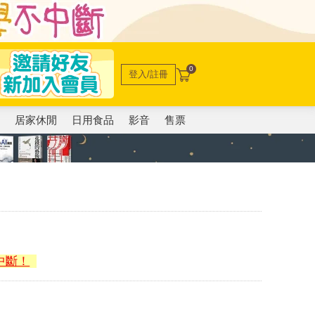
0
登入/註冊
電
居家休閒
日用食品
影音
售票
中斷！