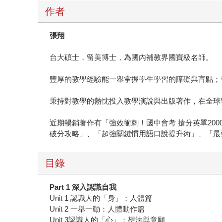
作者
張翔
台大碩士，留美博士，為國內補教界國寶級名師。
豐厚的教學經驗能一舉掌握學生學習的障礙與盲點；
秉持對教學的熱忱投入教學演說與出版著作，在全球
近期暢銷著作有「強效衝刺！國中會考 搶分英單200
破分攻略」、「超強關鍵慣用語口說提升術」、「最強
目錄
Part 1
深入認識自我
Unit 1 認識人的「身」：人體篇
Unit 2 一舉一動：人體動作篇
Unit 3認識人的「心」：想法與意願