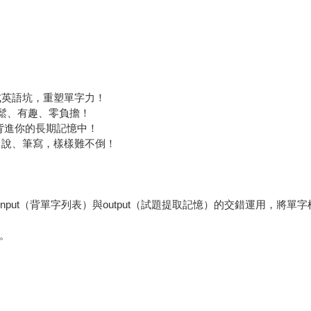
式英語坑，重塑單字力！
鬆、有趣、零負擔！
單背進你的長期記憶中！
口說、筆寫，樣樣難不倒！
put（背單字列表）與output（試題提取記憶）的交錯運用，將
。
。