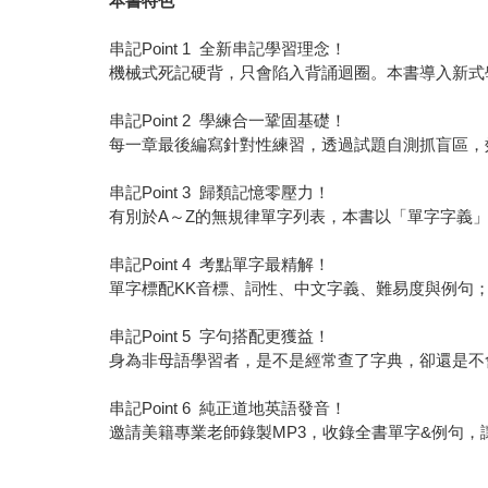
本書特色
串記Point 1 全新串記學習理念！
機械式死記硬背，只會陷入背誦迴圈。本書導入新式
串記Point 2 學練合一鞏固基礎！
每一章最後編寫針對性練習，透過試題自測抓盲區，
串記Point 3 歸類記憶零壓力！
有別於A～Z的無規律單字列表，本書以「單字字義
串記Point 4 考點單字最精解！
單字標配KK音標、詞性、中文字義、難易度與例句
串記Point 5 字句搭配更獲益！
身為非母語學習者，是不是經常查了字典，卻還是不
串記Point 6 純正道地英語發音！
邀請美籍專業老師錄製MP3，收錄全書單字&例句