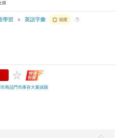
上限
語學習
＞
英語字彙
追蹤
?
門市商品
門市庫存
大量採購