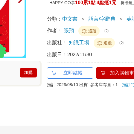
100累1點 4點抵1元
HAPPY GO享
折抵無
分類：
中文書
＞
語言/字辭典
＞
英
作者：
張翔
追蹤
?
出版社：
知識工場
追蹤
?
出版日：
2022/11/30
加購
立即結帳
加入購物車
預計 2026/08/10 出貨
參考庫存量：1
預訂