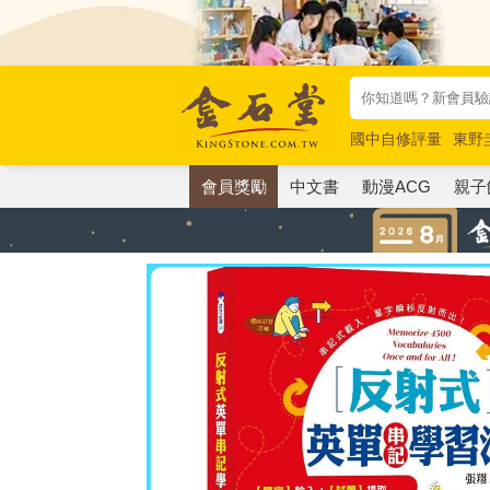
國中自修評量
東野
唯紅花綻放
奧德賽
會員獎勵
中文書
動漫ACG
親子