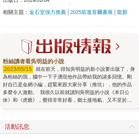
出版日：
2019/01/04
相關主題：
金石堂強力推薦
2025前進首爾書展
龍顏
粉絲讀者看吳明益的小說
2023/05/15
就在前天，得知吳明益的新小說要出版了，身
為粉絲的我，腦中一下子湧現他作品帶給我的諸多回憶。剛
好自己是金網小編，趕緊來跟大家分享（推坑），他的作品
多麼令人激動。 我很久以前就讀到吳明益的小說《本日公
休》和《虎爺》，覺得非常好看，鄉土接地氣、又不至於離
讀者太遠；很有畫面感、情節收縮得剛剛好。如果以吃一頓
飯來比喻，從第一口到最後一口的味道都設計出眾，有韻
味、不張揚，想接著吃但又不會急著把飯爬扒完，而且味道
活動訊息
還勾起某些回憶中的畫面。 這個閱讀體驗，讓我對這位作者
很有信心，也想繼續閱讀他的作品。後來幾年，他持續創作