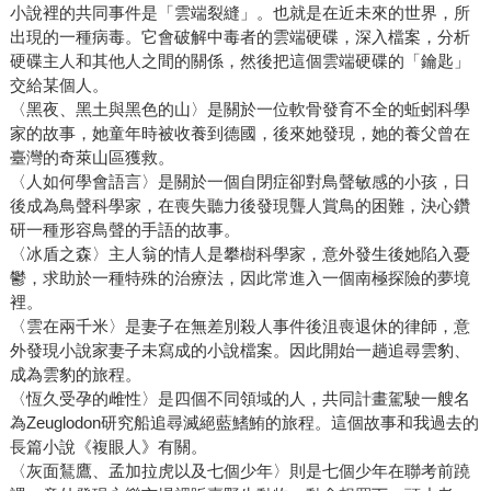
小說裡的共同事件是「雲端裂縫」。也就是在近未來的世界，所
出現的一種病毒。它會破解中毒者的雲端硬碟，深入檔案，分析
硬碟主人和其他人之間的關係，然後把這個雲端硬碟的「鑰匙」
交給某個人。
〈黑夜、黑土與黑色的山〉是關於一位軟骨發育不全的蚯蚓科學
家的故事，她童年時被收養到德國，後來她發現，她的養父曾在
臺灣的奇萊山區獲救。
〈人如何學會語言〉是關於一個自閉症卻對鳥聲敏感的小孩，日
後成為鳥聲科學家，在喪失聽力後發現聾人賞鳥的困難，決心鑽
研一種形容鳥聲的手語的故事。
〈冰盾之森〉主人翁的情人是攀樹科學家，意外發生後她陷入憂
鬱，求助於一種特殊的治療法，因此常進入一個南極探險的夢境
裡。
〈雲在兩千米〉是妻子在無差別殺人事件後沮喪退休的律師，意
外發現小說家妻子未寫成的小說檔案。因此開始一趟追尋雲豹、
成為雲豹的旅程。
〈恆久受孕的雌性〉是四個不同領域的人，共同計畫駕駛一艘名
為Zeuglodon研究船追尋滅絕藍鰭鮪的旅程。這個故事和我過去的
長篇小說《複眼人》有關。
〈灰面鵟鷹、孟加拉虎以及七個少年〉則是七個少年在聯考前蹺