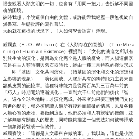
眼去觀看人類文明的一切，也會有「用同一把刀」去拆解不同靈
魂的困境。
彼時我想，小說這個自由的文體，或許能帶我經歷一段無視於自
然書寫、生態批評的寫作嘗試。
大約就在這樣的狀況下，〈人如何學會語言〉浮現。
威爾森（E . O . W i l s o n）在《人類存在的意義》（T h e M e a
n i n g o f H u m a n Existence）裡提到：「文化的演進之所以有
別於生物的演化，是因為文化完全是人腦的產物，而人腦這個器
官是在古人類時期與舊石器時代，經由一種非常特殊的擇汰形式
――即『基因—文化共同演化』（指基因的演化和文化的演進相
互影響的現象）――演化而成。人腦所具有的獨特能力主要來自
額葉皮質的記憶庫。這種特殊能力是從兩百萬到三百萬年前的
『巧人』時期開始逐漸演化，一直到六千年前他們的後代『智
人』遍布全球各地時，才演化完成。外來者如果要理解我們文化
演進的歷史，就必須解讀人類所有複雜而細微的情感，以及各種
人類心智的產物。要做到這點，他們必須和人有親密的接觸，並
了解無數有關個人的歷史，同時能夠描述一個想法如何被轉譯成
一個象徵符號或一個物件。」
威爾森說：「這都是人文學科在做的事。」我以為，這也是小說