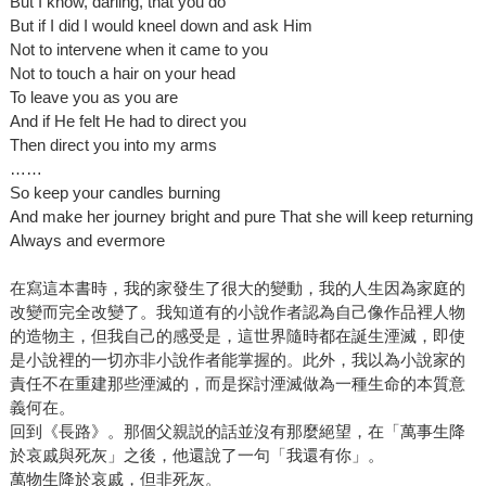
But I know, darling, that you do
But if I did I would kneel down and ask Him
Not to intervene when it came to you
Not to touch a hair on your head
To leave you as you are
And if He felt He had to direct you
Then direct you into my arms
……
So keep your candles burning
And make her journey bright and pure That she will keep returning
Always and evermore
在寫這本書時，我的家發生了很大的變動，我的人生因為家庭的
改變而完全改變了。我知道有的小說作者認為自己像作品裡人物
的造物主，但我自己的感受是，這世界隨時都在誕生湮滅，即使
是小說裡的一切亦非小說作者能掌握的。此外，我以為小說家的
責任不在重建那些湮滅的，而是探討湮滅做為一種生命的本質意
義何在。
回到《長路》。那個父親説的話並沒有那麼絕望，在「萬事生降
於哀戚與死灰」之後，他還說了一句「我還有你」。
萬物生降於哀戚，但非死灰。