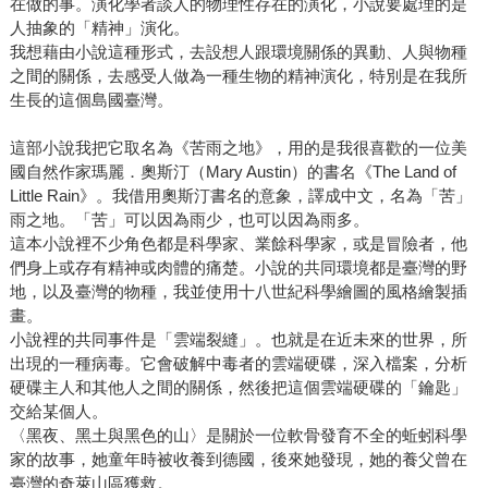
在做的事。演化學者談人的物理性存在的演化，小說要處理的是
人抽象的「精神」演化。
我想藉由小說這種形式，去設想人跟環境關係的異動、人與物種
之間的關係，去感受人做為一種生物的精神演化，特別是在我所
生長的這個島國臺灣。
這部小說我把它取名為《苦雨之地》，用的是我很喜歡的一位美
國自然作家瑪麗．奧斯汀（Mary Austin）的書名《The Land of
Little Rain》。我借用奧斯汀書名的意象，譯成中文，名為「苦」
雨之地。「苦」可以因為雨少，也可以因為雨多。
這本小說裡不少角色都是科學家、業餘科學家，或是冒險者，他
們身上或存有精神或肉體的痛楚。小說的共同環境都是臺灣的野
地，以及臺灣的物種，我並使用十八世紀科學繪圖的風格繪製插
畫。
小說裡的共同事件是「雲端裂縫」。也就是在近未來的世界，所
出現的一種病毒。它會破解中毒者的雲端硬碟，深入檔案，分析
硬碟主人和其他人之間的關係，然後把這個雲端硬碟的「鑰匙」
交給某個人。
〈黑夜、黑土與黑色的山〉是關於一位軟骨發育不全的蚯蚓科學
家的故事，她童年時被收養到德國，後來她發現，她的養父曾在
臺灣的奇萊山區獲救。