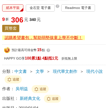
?
紙本平裝
金石堂 電子書
Readmoo 電子書
306
9
折
元
340
元
買整套
認購希望書包，幫助弱勢孩童上學不中斷！
15
預計最高可得金幣
點
?
100累1點 4點抵1元
HAPPY GO享
折抵無上限
分類：
中文書
＞
文學
＞
現代華文創作
＞
現代小說
追蹤
作者：
吳明益
追蹤
出版社：
新經典文化
追蹤