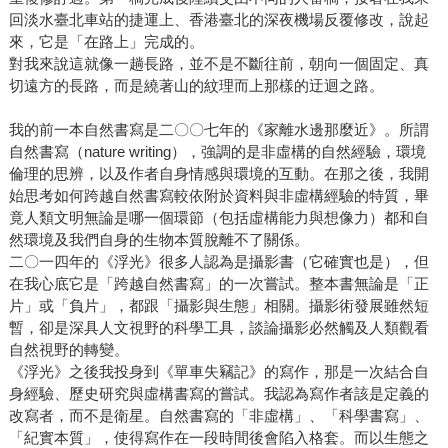
回淡水臺北車站的捷運上、香港臺北的深夜機場反覆修改，說起
來，它是「在路上」完成的。
對我來說這就像一趟長路，並不是不斷往前，朝向一個固定、真
切遠方的長路，而是繞著山的紋理而上那樣的迂迴之路。
我的前一本自然書寫是二〇〇七年的《家離水邊那麼近》。所謂
自然書寫（nature writing），強調的是非虛構的自然經驗，環境
倫理的思辨，以及作者自身情感與環境的互動。在那之後，我開
始思考如何跨越自然書寫較依附於資料與非虛構經驗的特質，畢
竟人類文明無論是哪一個環節（包括虛構能力與想像力）都和自
然環境及我們自身的生物本質脫離不了關係。
二〇一四年的《浮光》很多人認為是攝影書（它確實也是），但
在我心底它是「跨越自然書寫」的一次嘗試。整本書無論是「正
片」或「負片」，都跟「攝影與生態」相關。攝影術發展雖然短
暫，卻是深具人文視野的科學工具，談論攝影必然觸及人類觀看
自然視野的轉變。
《浮光》之後我投身到《單車失竊記》的寫作，那是一次結合自
身經驗、歷史研究與虛構書寫的嘗試。我認為寫作者該是定義的
改寫者，而不是衛星。自然書寫的「非虛構」、「科學書寫」、
「紀實本質」，使得寫作在一段時間後會陷入格套。而以生態之