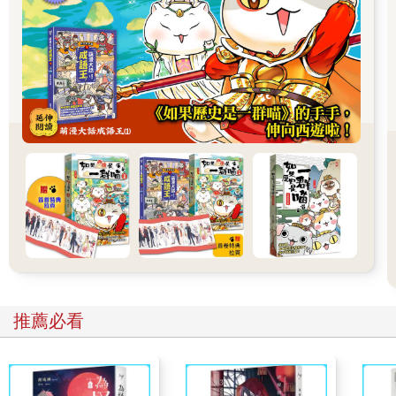
ina遠遠拋在後頭，到了山莊不見他倆的身影，還高聲歡呼起來。
從此山徑上又恢復兩個人的身影，「呵」與「喲」。發出「呵」
的是小鐵，發出「喲」的是阿木師。不幸讓阿木師變糊塗，他煮
的餐點總是不知道少了什麼調味，由於甜點和醃漬小菜向來都是
妻子處理，它們不再出現在菜單上，漸漸被客人嫌棄單調。而為
了強迫自己入睡，阿木師往往喝了太多酒，任由黃鼠狼把客人的
食材偷走。小鐵的時間感則停留在那天下午――ama將ina平時最
愛的那口鍋子包上kaimadhane（女性編織的苧麻布）從窗口搬入
屋內，埋在房子中心柱後右側的放置柴火之地—那是年輕一代族
人已經很少使用的埋葬法，逝者與生者，魂靈與肉體共居一室。
小鐵高中畢業後，阿木師也許是放了心而決定忘記一切，一開始
只是忘了將機車鑰匙丟進座墊箱，買酒忘了帶錢，漸漸地他忘了
部落裡的耆老和故友的名字，忘了鳥的叫聲和上山該準備什麼食
材，幾年後連星星和自己的名字都忘了，就連昔日的登山客在路
上遇到他叫「阿木師」他也不回應。不過他仍會等小鐵睡著後，
騎那輛打檔的野狼，穿過蜿蜒的山路來到登山口，獨自一人夜攀
到大崩壁的前面，望著月光下那棵斜立崩壁下方的巨大樹影。漸
推薦必看
漸地，他連那棵樹的地點也忘了，只是茫然地在村子森林間的山
徑漫遊，直到被人發現。
4
雲在兩千米