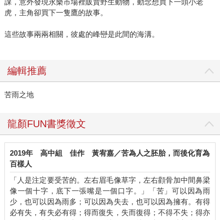
課，意外發現永樂市場裡販賣野生動物，動念想買下一頭小老
虎，主角卻買下一隻鷹的故事。
這些故事兩兩相關，彼處的峰巒是此間的海溝。
編輯推薦
苦雨之地
龍顏FUN書獎徵文
2019年
高中組
佳作
黃宥嘉／苦為人之胚胎，而後化育為
百樣人
「人是注定要受苦的。左右眉毛像草字，左右顴骨加中間鼻梁
像一個十字，底下一張嘴是一個口字。」「苦」可以因為雨
少，也可以因為雨多；可以因為失去，也可以因為擁有。有得
必有失，有失必有得；得而復失，失而復得；不得不失；得亦