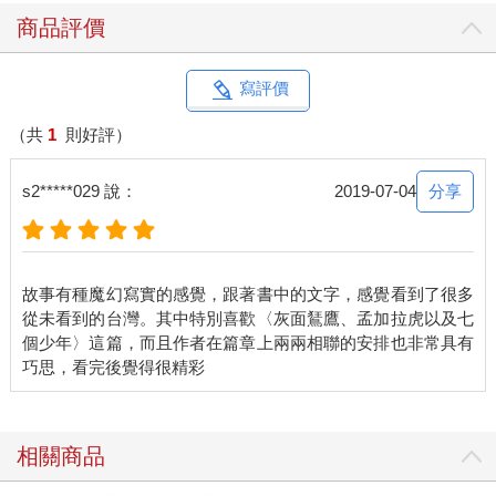
穆勒是索菲第一個知心的女性好友，畢竟太少人能理解尋找雨蟲
商品評價
這樣的古怪興趣了。穆勒教授說自己在投身這個領域時，多麼被
男性同學鄙視，好像挖了蚯蚓後她就會缺乏女性魅力似的，「他
們怕妳手指頭裡還留著泥土。」還好指導教授布萊特鼓舞她，認
寫評價
為只有她的決心和毅力配得上這種生物的神祕感。他告訴她說：
「妳想要真的了解這種動物，就得到世界各地去，搜尋所有有泥
（共
1
則好評）
土的地方。」過去幾十年來，她曾前往阿馬帕雨林，爬上樹，尋
找藏匿在樹間泥土裡的藍蚯蚓，深入南非赫魯赫魯威野生動物保
分享
s2*****029 說：
2019-07-04
護區，在犀牛與長頸鹿旁挖掘巨大蚯蚓；到東方土壤肥沃的湄公
河畔的稻米產地，了解蚯蚓和農業的關係；去到原本不存在蚯蚓
的北美洲，研究數百年來牠們所造成的翻天覆地的影響。她的研
究室牆邊櫃子裡林立著長長短短的玻璃管，細如火柴或長如手杖
故事有種魔幻寫實的感覺，跟著書中的文字，感覺看到了很多
的蚯蚓凍結在管內的時光裡。
從未看到的台灣。其中特別喜歡〈灰面鵟鷹、孟加拉虎以及七
索菲看著玻璃面倒映的扭曲的自己，一剎那間，她覺得自己和這
個少年〉這篇，而且作者在篇章上兩兩相聯的安排也非常具有
些雨蟲一樣奇特粗鄙，一樣美。
2
人如何學會語言
How the Brain Got Language?
相關商品
狄子日後回想，他的人生有兩回走入隧道，但只有一回是真正失