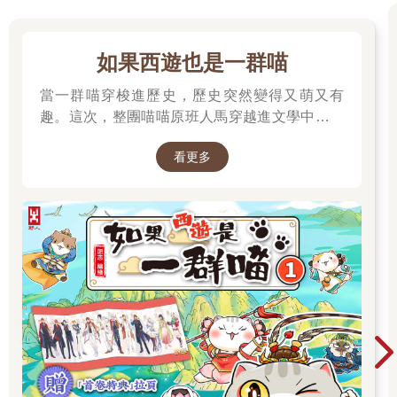
人會依據客人提供的出發時間，早一步各自背著幾十公斤的食材
到山莊。即使背負重物，多數登山客都遇過被他們倆超車的情
景。他們幾乎認得這條山路上的每一顆石頭、每一棵樹、每一處
如果西遊也是一群喵
崩壁，他們步伐沉重卻有著輕快的韻律。當你聽到「呵」、
「喲」、「呵」、「喲」的呼聲時就得靠著山壁讓路，那是阿木
當一群喵穿梭進歷史，歷史突然變得又萌又有
師和他的太太來了，喊「呵」的是阿木師，喊「喲」的是他太
趣。這次，整團喵喵原班人馬穿越進文學中，開
太。
始前往西天取經啦～
阿木師晚餐會準備海產粥這種不符高山節約瓦斯與縮短準備時間
看更多
概念的餐點，會悶熏香魚，甚至令人驚奇地在登山客面前變出一
整顆大西瓜。阿木師的太太則會用附近盛產的紅豆和鳳梨，設計
各種餐後甜點。有些人為了這「兩千米上的奢華」再來一次，久
而久之，阿木師的餐點和雲海、鐵杉以及在三角點上眺望蘭嶼，
都是這條山路的必備行程，少了一個就是遺憾。
小鐵出生後山徑上的身影變成了三個人，阿木師心甘情願地獨自
背負所有的食材，阿木師太太則背著小鐵和廚具。漸漸地能走路
的小鐵變成跟著後頭，「呵」、「喲」的節奏尾音多了一聲
「嘿」，那是小鐵的童音。到了八歲入學前，小鐵已經領在前頭
了。也就是在那一年，阿木師太太為閃避落石在崩壁處滑了一
跤，和香魚、山豬肉、茶壺和野菜翻滾下山，直到數十公尺深才
被一棵扁柏擋了下來。好強的小鐵走在前頭，他一心想把ama和