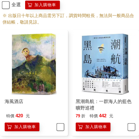
去恆星。十五歲那年他們不再帶著奧杜邦去山徑尋鳥，牠已經老
全選
加入購物車
到髖關節無法負荷過量步行。十八歲那年奧杜邦決心讓狄子獨自
面對世界，牠在動物醫院的病房裡撐到狄子從考場回來，用牠巨
※ 出版日十年以上商品需另下訂，調貨時間較長，無法與一般商品合
大、足以容納一家人的愛情與回憶的頭顱最後一次占據狄子的
併結帳，敬請見諒。
手。狄子把牠抱出來（他此刻已有能力抱起體重減輕了百分之三
十的奧杜邦），用這一生中最流暢無比的節奏，唸出一段媽媽書
架上一本書裡王爾德的句子：「如果你想要有一朵紅玫瑰，你要
在午夜的月光下用歌聲孕育，然後用自己心臟的血去染紅它。」
每一個音節狄子媽媽都聽得清楚無比，並且把這段話抄在她的電
子筆記裡。
這一定也是預言。狄子媽媽想。狄子剪下奧杜邦耳邊的毛髮留
下，其他的部分則交給火燄，他們把奧杜邦的骨灰撒在常去的那
條山徑，那樣牠就可以和他們永久共享鳥聲。
狄子上大學後受到一位專研鳥類行為學的徐教授賞識，他發現這
個寡言、面目清秀、頭髮微捲的青年有非凡天賦……當時徐教授
海風酒店
黑潮島航：一群海人的藍色
正好進行了一個關於特定鳥種在島嶼東部的鳴叫是否具有區域特
曠野巡禮
性的研究，於是便在狄子大三的時候鼓勵他直升研究所，成了計
420
442
特價
元
79
折
特價
元
畫的助理。很快地狄子就沉浸在鳥鳴研究裡。
……
加入購物車
加入購物車
探究鳥的鳴聲或許和探究外星人的語言難度不相上下，在全世界
數千鳥種裡，大部分的鳴叫聲都是鳥兒從蛋殼裡帶來的。但像鳴