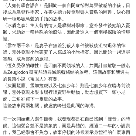
〈人如何學會語言〉是關於一個自閉症卻對鳥聲敏感的小孩，日
後成為鳥聲科學家，在喪失聽力後發現聾人賞鳥的困難，決心鑽
研一種形容鳥聲的手語的故事。
〈冰盾之森〉主人翁的情人是攀樹科學家，意外發生後她陷入憂
鬱，求助於一種特殊的治療法，因此常進入一個南極探險的情境
裡。
〈雲在兩千米〉是妻子在無差別殺人事件被殺後沮喪退休的律
師，意外發現小說家妻子未寫成的小說檔案。因此開始一趟追尋
雲豹、成為雲豹的旅程。
〈恆久受孕的雌性〉是四個不同領域的人，共同計畫駕駛一艘名
為Zeuglodon 研究船追尋滅絕藍鰭鮪的旅程。這個故事和我過去
的長篇小說《複眼人》有關。
〈灰面鵟鷹、孟加拉虎以及七個少年〉則是七個少年在聯考前蹺
課，意外發現永樂市場裡販賣野生動物，動念想買下一頭小老
虎，主角卻買下一隻鷹的故事。
這些故事兩兩相關，彼處的峰巒是此間的海溝。
每一次開始進入寫作節奏，我發現都是在自己找到「聲音」的時
候。這個聲音並不是抽象的，而是具體的。經過二十年的小說寫
作，我已經學會不焦急，故事停頓的時候表示身體裡的什麼東西