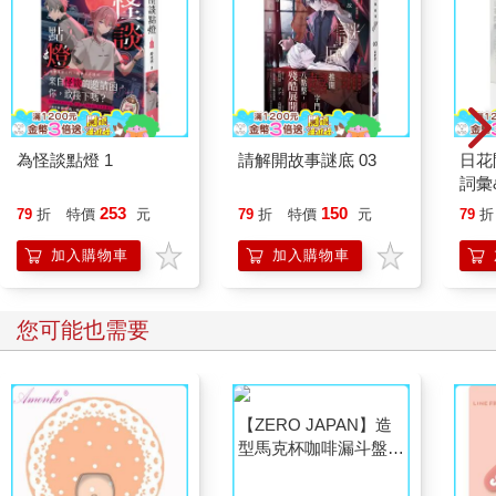
The Clouds Are Two Thousand Meters Up
關當然知道多年以前，尋找雲豹的人們，累積動用了一千多台相
機，在十六萬個工作天裡，拍攝了上百萬張照片，卻一隻雲豹也
沒有拍到。一般來說，其他還有雲豹生存的國家，通常在一百到
八百個工作天之間就可以拍到一張照片。這十架攝影機出自一種
為怪談點燈 1
請解開故事謎底 03
日花
絕望的觀看。關的目的不是尋找雲豹，而是感受和小說裡的人物
詞彙
一樣的心情――如果阿豹後來也像他一樣上山的話，等於他們都
在做一件徒勞的事。
253
150
79
折
特價
元
79
折
特價
元
79
折
人為什麼不能做徒勞之事呢？活著本身難道不是一種徒勞之事
加入購物車
加入購物車
嗎？
每隔一段時間，關的雲端就會多出一批地圖。關一看就知道是舒
有幫他詢問老獵人，新標示出的獸徑。關把那些地圖和自己繪製
您可能也需要
的資料圖合併，繼續疊出一條又一條的黑路，那些黑路編織出一
座黑色的山。
日復一日，雲端下載到個人終端器的照片影片，拍到的多半是臺
灣野山羊、獼猴、食蟹、鼬獾、羌仔虎（黃喉貂）、山羌……。
這些生物在島嶼瘋狂開發的末期，勉強在道路開發、森林流失的
破碎棲地陰影裡活了下來。