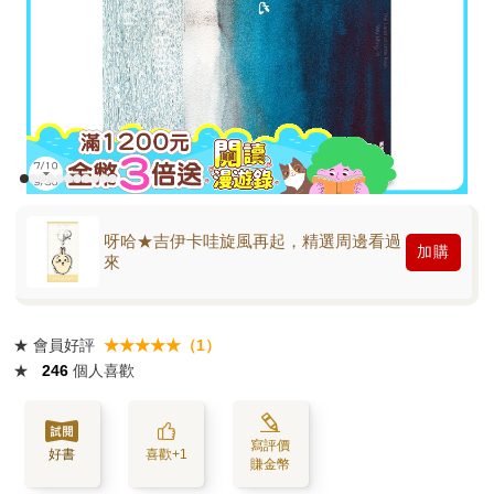
呀哈★吉伊卡哇旋風再起，精選周邊看過
加購
來
★
會員好評
★★★★★（1）
★
246
個人喜歡
寫評價
好書
喜歡+1
賺金幣