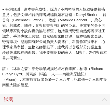
● 特別致謝：這本書完成後，我請了不同領域的人協助提供初稿
意見，包括文學相關的譯者與編輯如石岱崙（Darryl Sterk）、關
首奇（Gwennaël Gaffric）、玫媞（Mathilda Banfield）、梁心
愉、郭騰傑、陳佳，參與插畫與設計的吳亞庭。更重要的是不同
領域專家對小說內容的協助審查，包括臺灣野望自然傳播學社王
誠之、手語專家王興嬙、自然攝影家白欽源、鯨豚攝影家金磊、
野聲環境生態顧問有限公司負責人姜博仁、科普作家張東君、心
理學家蔡宇哲、生物老師鄭鈺平，讓我得以發現部分錯誤並進一
步修改成現在的面貌。我更要謝謝我的家人，M與T，妳們與這本
書共同新生。
註：〈冰盾之森〉部分場景與描述取材自李察．柏德（Richard
Evelyn Byrd）所寫的《獨自一人――南極洲歷險記》
（Alone），本書原文版出版於一九三八年，記錄他一九三四年於
南極大陸的經歷。
試閱