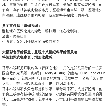
感動。如今他已經是國際知名作家，不但連娥蘇拉．勒瑰恩
地、臺灣的物種，許多角色是科學家、業餘科學家或冒險者，他
（Ursula K. Le Guin）、王德威都好評讚譽，還作品影視化。
們身上存有精神或肉體的痛楚，歷經滯留也嘗試出發，歷經迷失
雖然不需要我這個小讀者再幫忙錦上添花，但身為讀者，十
與清醒。這些故事兩兩相關，彼處的峰巒是此間的海溝。
分感謝讀到這樣的作家、這樣的作品。 他即將出版長篇小說
《海風酒店》，世界上又多了一個精彩的故事。迷妹如我，
共同事件是「雲端裂縫」
既雀躍又緊張，不知道故事會激起哪些想法，觸碰哪種感
那把埋在雲深之處的鑰匙，將打開一道心之裂縫。
受。拿到書後，絕對要安排一個寧靜獨處的下午，栽進吳明
過去不再是已知，
但將來，又將以什麼樣的面貌前來？
益的《海風酒店》。
六幅彩色手繪插畫，重現十八世紀科學繪圖風格
特製郵票式樣扉頁，增加收藏感
這部小說我把它取名為《苦雨之地》，用的是我很喜歡的一位美
國自然作家瑪麗．奧斯汀（Mary Austin）的書名《The Land of Lit
tle Rain》。我借用奧斯汀書名的意象，譯成中文，名為「苦」雨
之地。「苦」可以因為雨少，也可以因為雨多。
這本小說裡不少角色都是科學家、業餘科學家，或是冒險者，他
們身上或存有精神或肉體的痛楚。小說的共同環境都是臺灣的野
地，以及臺灣的物種，我並使用十八世紀科學繪圖的風格繪製插
畫。