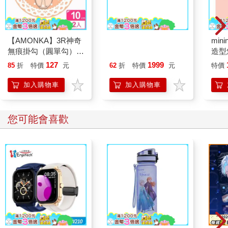
不知道為什麼，即使這些先進的夜視攝影機已不再需要突兀的閃
光，但那些動物仍舊意識到什麼似的，在經過攝影機的一瞬間，
抬起頭來望向鏡頭。牠們百萬年演化而成的夜視之眼，以靈敏的
靈魂直覺，盯著這個超出牠們尋常經驗的物事，瞳孔因此閃閃發
【AMONKA】3R神奇
【ZERO JAPAN】造
mini
亮。
無痕掛勾（圓單勾）
型馬克杯咖啡漏斗盤組
造型悠
關看著這些影像，總會意識到妻的眼。過去他常在深夜醒來時，
（蕾絲點點－奶油）2
（牛仔褲藍）
託代
127
1999
85
折
特價
元
62
折
特價
元
特價
看見不眠的妻坐在書桌前面，聽到床的這邊發出動靜的那一剎
入
那，妻依動物直覺轉過頭來看著他。她的眼睛有時哀傷有時憤怒
加入購物車
加入購物車
有時絕望，他現在才曉得那是因為妻的心和她筆下的人物結合在
一起了。
這遼闊深奧的山裡有原住民、外地居民、登山客、各式各樣科學
您可能會喜歡
調查的人、採集者，也許只有他這樣一個變成園丁的律師，最後
還帶著半篇妻子的小說上山的人。一座山在科學研究者和一個寫
小說的人的眼裡，有什麼不同？雲豹的滅絕，對做科學研究的人
和一個寫小說的人來說，又有什麼不同？
又或者，就像妻寫的：消亡是世間唯一的公平？
5
恆久受孕的雌性
Eternal Mother
惟有航海的人知道，陸地固然是人類的居所，但在海上人才可能