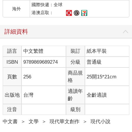
國際快遞：全球
輕，醫護人員抬起她時都嚇了一跳，索菲沒有跟他們說，邁耶媽
海外
媽就站在門口，恢復成過去可以遮住一頭牛的樣子，她把一生的
港澳店取：
負擔放下了。當擔架經過時她側開身子，微笑地看著他們把自己
的身體從那個加大的門框推出去。
詳細資料
邁耶夫婦為傑和索菲各留下一份就學基金以及繳足保費的健康保
險，不過傑壓根不想讀大學。因為這筆信託款項只能提領做為求
學使用，傑因此認為他有權賣掉小屋。但索菲則堅持留住小屋，
語言
中文繁體
裝訂
紙本平裝
她相信邁耶爸爸媽媽的靈仍然留在這裡。傑那麼高大，索菲那麼
小，兩人就此相持不下。從某天開始，傑開始往索菲的房間重重
ISBN
9789869689274
分級
普通級
踹一腳才出門，索菲則每天到森林深處的瀑布底下大哭一場，直
到邁耶爸爸現身安慰她才有勇氣回家。她多麼希望那個曾經為她
商品規
頁數
256
25開15*21cm
打抱不平的哥哥回來，他很快會回來，離開的一定都會回來，不
格
是嗎？
一天索菲發現門上有黏稠液體的痕跡，她認為他以宣示領地的做
適讀年
出版地
台灣
全齡適讀
法來冒犯、威脅、羞辱她。幾天後從未獨自離家的儒艮失蹤了，
齡
索菲以她的動物直覺跑到森林瀑布去，在一處長滿灌木的低矮樹
注音
級別
叢下找到了牠。牠的姿勢就像牠想討人撫摸時躺在地上的樣子。
儒艮始終是一副孩童般的面容，讓人忘了牠的年紀，索菲以為自
中文書
＞
文學
＞
現代華文創作
＞
現代小說
己可以哭出一個淚池，但此刻她一點都哭不出來。
……