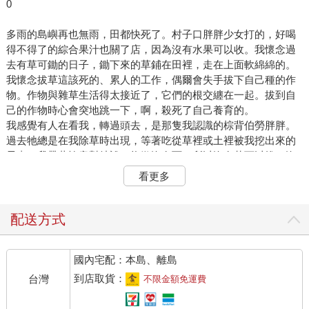
0
多雨的島嶼再也無雨，田都快死了。村子口胖胖少女打的，好喝
得不得了的綜合果汁也關了店，因為沒有水果可以收。我懷念過
去有草可鋤的日子，鋤下來的草鋪在田裡，走在上面軟綿綿的。
我懷念拔草這該死的、累人的工作，偶爾會失手拔下自己種的作
物。作物與雜草生活得太接近了，它們的根交纏在一起。拔到自
己的作物時心會突地跳一下，啊，殺死了自己養育的。
我感覺有人在看我，轉過頭去，是那隻我認識的棕背伯勞胖胖。
過去牠總是在我除草時出現，等著吃從草裡或土裡被我挖出來的
昆蟲。我帶著愧意對牠說，抱歉沒有雨，所以沒有草可以拔，沒
有地可以鋤，因此也沒有蚱蜢給你吃。
看更多
沒關係。胖胖用戴著黑眼罩的眼睛看著我。我會到你夢裡。
於是我堅持不睡，寫下了六個故事。
配送方式
1
黑夜、黑土與黑色的山
國內宅配：本島、離島
Black Night, Black Earth, Black Range
到店取貨：
台灣
不限金額免運費
醫護人員來幫忙運送遺體時，索菲跑過去幫忙抬著一角，她的身
高僅僅比抬起來的擔架高一些，但她想盡點力。邁耶媽媽變得很