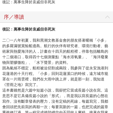
後記：萬事生降於哀戚但非死灰
序／導讀
後記：萬事生降於哀戚但非死灰
二〇一八年初夏，我和黑潮文教基金會的朋友搭著暱稱「小多」
的多羅滿號賞鯨船遶島。航行的伙伴有研究者、環境行動者、藝
術家與熱愛海洋的人，計畫在十四天的航程裡，停靠包括離島的
十二個港口，取得四十七個測量點「海水溶氧量」、「海洋廢棄
物與塑膠微粒」、「水下聲景」的資料。
因為氣候不穩定，航程被迫切割成兩段，我參與了從永安漁港到
花蓮港的十天行程。「小多」回到花蓮溪口的時候，遠方城市籠
罩在一片雨雲裡，我們在大雨中跳上岸，就是那一刻，我知道
《苦雨之地》寫完了。
這本書雖然是六篇中短篇小說，我卻把它當成長篇小說在寫。這
意思不是它具備長篇小說的「形式」，而是我以寫長篇的心態在
寫作。沒有斷章發表的壓力，沒有定稿的死線，每篇寫完，我都
會回頭把先前寫的再順一次；每要寫新的一篇，也把完成的篇章
重複修訂過。第一稿完成後陸續交由不同的人審稿，接著在我來