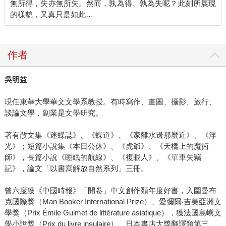
無所得，失亦無所失。然而，孰為得、孰為失呢？此刻所展現
的樣貌，又真只是如此…
作者
吳明益
現任東華大學華文文學系教授。有時寫作、畫圖、攝影、旅行、
談論文學，副業是文學研究。
著有散文集《迷蝶誌》、《蝶道》、《家離水邊那麼近》、《浮
光》；短篇小說集《本日公休》、《虎爺》、《天橋上的魔術
師》，長篇小說《睡眠的航線》、《複眼人》、《單車失竊
記》，論文「以書寫解放自然系列」三冊。
曾六度獲《中國時報》「開卷」中文創作類年度好書，入圍曼布
克國際獎（Man Booker International Prize）、愛彌爾‧吉美亞洲文
學獎（Prix Émile Guimet de littérature asiatique），獲法國島嶼文
學小說獎（Prix du livre insulaire）、日本書店大獎翻譯類第三