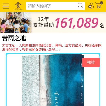
0
苦雨之地
太古之初，人與動物說同樣的語言。鳥鳴、遠方的星光、風掠過草跟
海浪的聲音，與嬰兒的哭聲彼此啟發……
強推