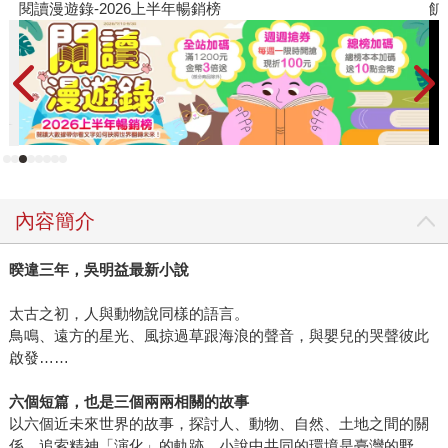
閱讀漫遊錄-2026上半年暢銷榜
飢
《迷蝶誌》、《蝶道》、《複眼人》，被歸類為自然文學作
家。啊....怎麼會這樣？我的鄉土、台灣人情咧？原本以為他
會繼續在鄉土文學開花，但他已經接上新的枝枒。當年我沒
立即閱讀這幾本作品，一方面是我太都市人了（慚愧慚
愧），對自然文學較沒感覺；還有我怕蟲，印有複眼和蝴蝶
的書封讓我卻步，真的抱歉，身為讀者竟然這麼沒膽量。 不
過，吳明益沒有一去不回頭。《天橋上的魔術師》、《單車
失竊記》把我熟悉的吳明益又帶回來了。不但接地氣，更添
內容簡介
加魔幻感、有餘裕地在綿長的時間軸裡穿梭，用文字拉出時
間、空間的力道，拳拳到位。 爾後《苦雨之地》更是登峰造
暌違三年，吳明益最新小說
極，讓我深刻感受到文學絕對是一種獨有的藝術形式。吳明
益用文字揉捏人和自然的關係，在剛好的地方平緩鋒利、明
太古之初，人與動物說同樣的語言。
暗濃淡，帶讀者觸摸高山大海、樹稍雲端，自然是人痛苦的
鳥鳴、遠方的星光、風掠過草跟海浪的聲音，與嬰兒的哭聲彼此
解藥與終點，而人又為彼此的自然，相互連結。除了驚奇、
啟發……
更是感動，沒想到閱讀這本作品，竟然展開深沉、療癒的連
結感。 這麼多年的作品見證吳明益是位不斷精進的作家，不
六個短篇，也是三個兩兩相關的故事
以六個近未來世界的故事，探討人、動物、自然、土地之間的關
僅忠於自己喜愛的主題，也持續帶給讀者開擴深遠的視野與
係，追索精神「演化」的軌跡。小說中共同的環境是臺灣的野