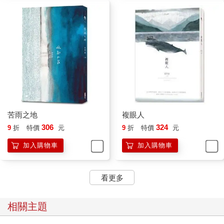
禽、鸚鵡、蜂鳥和琴鳥……則會模仿其他的鳥、環境或是其他生
物的聲音。不過，有些鳥一生只需要唱一首歌就夠，另一些鳥一
生卻能創造出數千首歌曲，這中間的差別在哪裡呢？
鳥在飛行間鳴叫，為了社交而鳴叫，受了傷鳴叫，進行領域保護
而鳴叫。一隻幼鳥孵化發出乞食聲開始，就不斷學習用不同的聲
音表達自我—哪時候是愛情來了，哪時候是要離家了，哪時候是
返家，哪時候是較勁，哪時候是絮絮對話。鳥的鳴管相較於人類
的喉嚨要複雜、有彈性多了，牠們甚至可以同時發出幾種旋律，
啼囀，啁啾，炫耀花腔。狄子在筆記本上寫下他從某本書上記下
的話。
苦雨之地
複眼人
在森林裡他不需要跟任何人說話，有時定點記錄時甚至不用移
306
324
9
折
特價
元
9
折
特價
元
動。他真的像童年時同學開玩笑說的那樣變成了一棵樹，眾鳥停
憩其上，雨從雲層落下，滴下的雨珠濕潤了泥土。
加入購物車
加入購物車
3
冰盾之森
From the Ice Shield a Forest Grew
看更多
小鐵的父親被登山客稱為阿木師，相傳如果能吃到阿木師的晚
相關主題
餐，一天行走的疲憊將盡失，凌晨再吃一頓早餐，保證精神百倍
順利登上三角點。只要你預訂，無論晴雨霜霧，阿木師和妻子兩