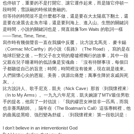
也停頓了，重要的不是打開它、讓它運作起來，而是隨它停頓一
段時間，雪該融的時候就會融的。
但等待的時間並不是什麼都不做，還是要在大太陽底下翻土，還
是要在凌晨去走魚市場，還是要到海上、進入山。生態的關鍵詞
是時間，小說的關鍵詞也是，簡直就像Tom Waits 的歌詞一樣
――Time, Time, Time。
寫作時有幾個聲音一直在我腦中反覆， 比方說戈馬克． 麥卡錫
（Cormac McCarthy）的小說《長路》（The Road）。寫的是在
地球巨變之後，一對父子在文明的廢墟裡獨行的故事，其中一段
父親在兒子睡著時的低語像是安魂曲：「沒有待辦事項，每個日
子都聽從自己的旨意；時間，時間裡沒有後來，現在就是後來。
人們留懷心尖的恩寵、美善，俱源出痛楚；萬事生降於哀戚與死
灰。」
比方說詩人、歌手尼克．凱夫（Nick Cave）那首〈到我懷裡來〉
（In to My Arms）。一九九六年尼克．凱夫婉謝了MTV最佳男歌
手的提名，他寫了一封信說：「我的繆思女神並非一匹馬，而我
也非賽馬騎師。」隔年在《The Boatman's Call》這張專輯裡，他
的曲風從黑暗、強烈變為舒緩，〈到我懷裡來〉第一段歌詞是：
I don't believe in an interventionist God