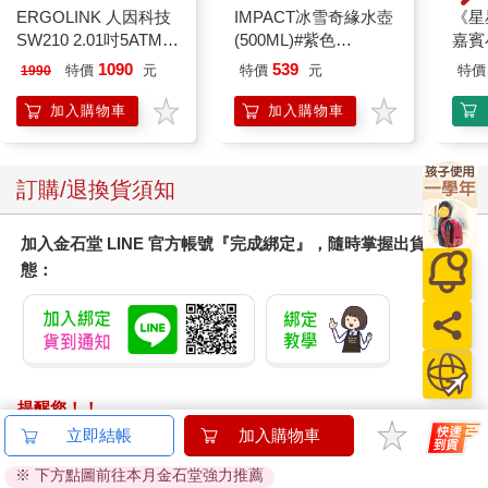
ERGOLINK 人因科技
IMPACT冰雪奇緣水壺
《星
將靈魂交付另外一人。在漫長的航程裡人會對另一個人完全傾
SW210 2.01吋5ATM游
(500ML)#紫色
嘉賓
訴，不分太陽月亮，透過不間斷的對話，他們學習對方的語言，
泳心率血氧藍牙通話腕
IMDSB01PL
1090
539
特價
元
特價
元
特價
把自己教育成海洋生物、熱泉生態系、氣象、機械或人類學家。
1990
錶
長期航行的人在疲憊與憂鬱的狀態下會想把所有人都推下海，然
加入購物車
加入購物車
而一旦念頭成形，懼怕孤獨與不捨的愛就會回返。他們變得不可
理喻，而不是浪漫多情，這造就了真正的情誼—唯有一起體驗海
洋的仁慈、開放，也咬牙面對祂的嚴酷、暴虐才會發生。
訂購/退換貨須知
暴雨來臨時他們不信任一切：氤氳著輕柔迷霧，天鵝絨般的平靜
大海會出賣你？擁有狡黠眼珠的海獸、炫耀奇異光澤的深海生
物、映照遠處海妖歌聲與海市蜃樓，承接閃亮微雨的大海會背叛
加入金石堂 LINE 官方帳號『完成綁定』，隨時掌握出貨動
你？暴風過去他們復又坦然接受，站在船頭，任海風吹拂。
態：
海是一片無界之地，充滿死亡，但死亡並無法阻止人們愛上海。
人類的身體裡有大海，死亡與美麗在彼處以不可思議的方式並
存。
他們把看到的、記得的一切變成話語，因此顯得嘮叨。小食用螃
蟹的後腿肉做餌釣起紫斑鰭飛魚，再拿紫斑鰭飛魚做餌釣起鬼頭
提醒您！！
刀。他會先吃掉牠的眼睛（這是達悟釣手的特權），那是最美味
金石堂及銀行均不會請您操作ATM! 如接獲電話要求您前往
立即結帳
加入購物車
的地方，母親曾告訴他，那是因為鬼頭刀的眼睛看過真正的海。
ATM提款機，請不要聽從指示，以免受騙上當！
※ 下方點圖前往本月金石堂強力推薦
鶴鱵魚是懷孕的女人不能吃的魚，母親說這是為了避免生下來的