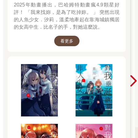
2025年動畫播出，巴哈姆特動畫瘋4.9顆星好
評！ 「我來找妳，是為了吃掉妳。 」 突然出現
的人魚少女．汐莉，溫柔地牽起在靠海城鎮獨居
的女高中生．比名子的手，對她這麼說。
看更多