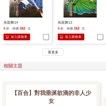
魚龍舞14
魚龍舞13
162
162
9
折
特價
元
9
折
特價
元
加入購物車
加入購物車
看更多
相關主題
【百合】對我垂涎欲滴的非人少
女