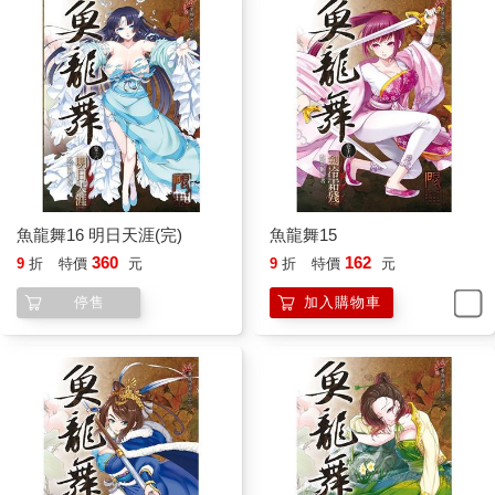
魚龍舞16 明日天涯(完)
魚龍舞15
360
162
9
折
特價
元
9
折
特價
元
停售
加入購物車