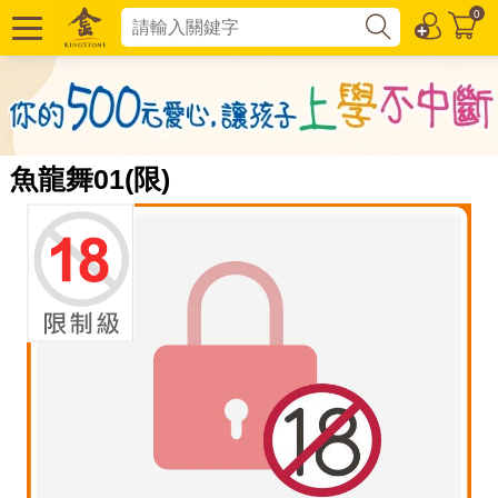
0
魚龍舞01(限)