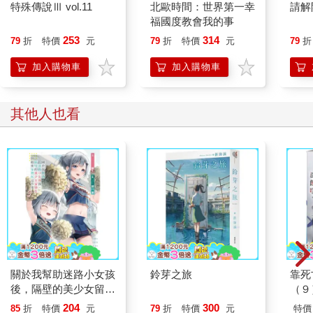
特殊傳說Ⅲ vol.11
北歐時間：世界第一幸
請解
福國度教會我的事
253
314
79
折
特價
元
79
折
特價
元
79
折
加入購物車
加入購物車
其他人也看
關於我幫助迷路小女孩
鈴芽之旅
靠死
後，隔壁的美少女留學
（９
生開始來家裡玩這件事
204
300
85
折
特價
元
79
折
特價
元
特價