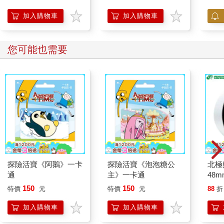
(首刷附錄版) 03
加入購物車
加入購物車
您可能也需要
探險活寶《阿鵝》一卡
探險活寶《泡泡糖公
北極
通
主》一卡通
48
150
150
特價
元
特價
元
88
折
加入購物車
加入購物車