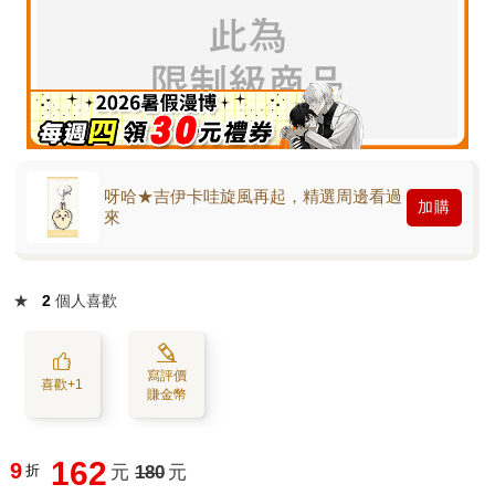
呀哈★吉伊卡哇旋風再起，精選周邊看過
加購
來
★
2
個人喜歡
寫評價
喜歡+1
賺金幣
162
9
折
元
180
元