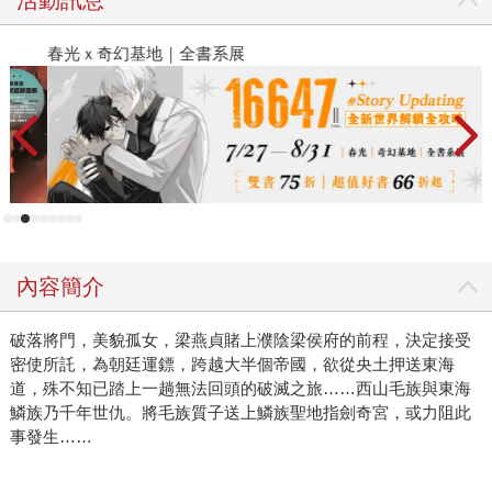
春光ｘ奇幻基地｜全書系展
閱
內容簡介
破落將門，美貌孤女，梁燕貞賭上濮陰梁侯府的前程，決定接受
密使所託，為朝廷運鏢，跨越大半個帝國，欲從央土押送東海
道，殊不知已踏上一趟無法回頭的破滅之旅……西山毛族與東海
鱗族乃千年世仇。將毛族質子送上鱗族聖地指劍奇宮，或力阻此
事發生……