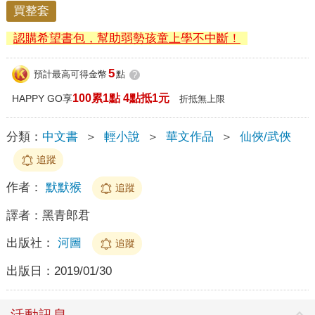
買整套
認購希望書包，幫助弱勢孩童上學不中斷！
5
預計最高可得金幣
點
?
100累1點 4點抵1元
HAPPY GO享
折抵無上限
分類：
中文書
＞
輕小說
＞
華文作品
＞
仙俠/武俠
追蹤
作者：
默默猴
追蹤
譯者：
黑青郎君
出版社：
河圖
追蹤
出版日：
2019/01/30
活動訊息