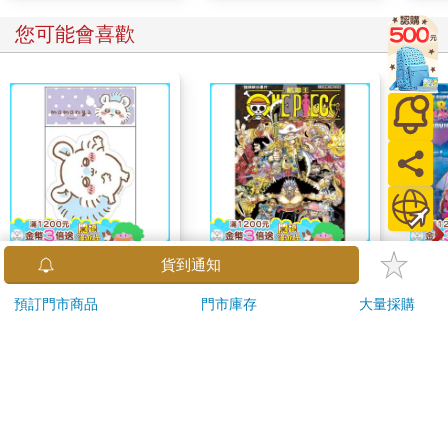
您可能會喜歡
吉伊卡哇 造型貼紙-紫
ONE PIECE航海王
The 
貨到通知
(首刷限定版) 114
Gala
預訂門市商品
門市庫存
大量採購
Peac
67
123
96
折
特價
元
85
折
特價
元
9
折
Surpri
Mari
加入購物車
加入購物車
Stor
訂購/退換貨須知