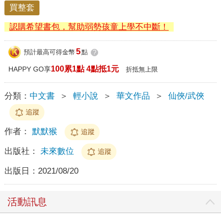
買整套
認購希望書包，幫助弱勢孩童上學不中斷！
5
預計最高可得金幣
點
?
100累1點 4點抵1元
HAPPY GO享
折抵無上限
分類：
中文書
＞
輕小說
＞
華文作品
＞
仙俠/武俠
追蹤
作者：
默默猴
追蹤
出版社：
未來數位
追蹤
出版日：
2021/08/20
活動訊息