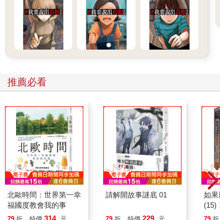
推薦必看
北歐時間：世界第一幸
請解開故事謎底 01
如果
福國度教會我的事
(1
貓漫
314
229
79
折
特價
元
79
折
特價
元
79
折