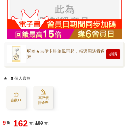
呀哈★吉伊卡哇旋風再起，精選周邊看過
加購
來
★
9
個人喜歡
寫評價
喜歡+1
賺金幣
162
9
折
元
180
元