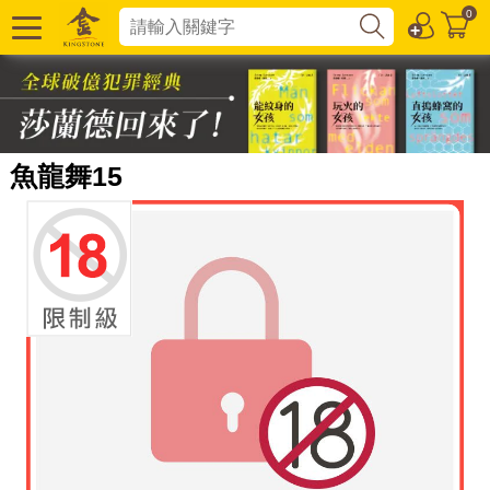
0
魚龍舞15