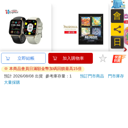
會
員
日
Ergotech人因 SW216
幻獸帕魯卡牌遊戲 第
Tam
2.01吋衡動智慧腕錶
一彈 補充包 Dawn of
塔麻
Palpagos（日文版一
園系
890
1590
特價
元
特價
元
特價
1590
盒）
地冰
加入購物車
加入購物車
訂購/退換貨須知
加入金石堂 LINE 官方帳號『完成綁定』，隨時掌握出貨動
態：