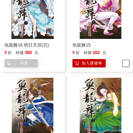
魚龍舞16 明日天涯(完)
魚龍舞15
360
162
9
折
特價
元
9
折
特價
元
停售
加入購物車