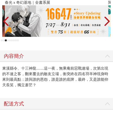
春光ｘ奇幻基地｜全書系展
閱
內容簡介
東溪縣令、十三神龍……這一夜，無乘庵前惡戰連場，次第出現
的不速之客，翻來覆去的敵友立場，衝突終在四名羽羊神現身時
來到最高點；誰與誰的恩怨，誰是誰的底牌，最終，又是誰能仰
天長笑，獨立蒼茫？
配送方式