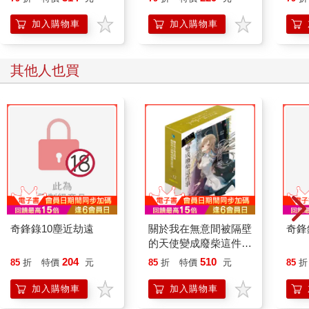
加入購物車
加入購物車
其他人也買
奇鋒錄10塵近劫遠
關於我在無意間被隔壁
奇鋒
的天使變成廢柴這件事
(首刷限定版) 12
204
510
85
折
特價
元
85
折
特價
元
85
折
加入購物車
加入購物車