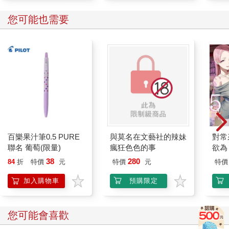
您可能也需要
百樂果汁筆0.5 PURE
與莫名在文藝社的辣妹
對常
聯名 葡萄(限量)
瘋狂色色的事
欲為 
38
280
84
折
特價
元
特價
元
特價
加入購物車
預購限定
您可能會喜歡