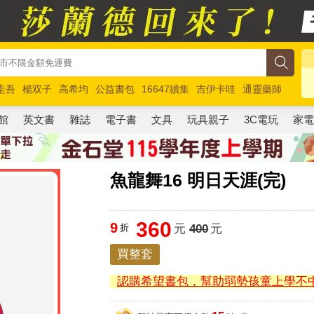
圭吾
楊双子
高希均
公益書包
16647續集
吉伊卡哇
通靈藥師
路邊攤新作
馬斯克
玩具總動員5
超慢跑
館
英文書
雜誌
電子書
文具
玩具親子
3C電玩
家
魚龍舞16 明日天涯(完)
360
9
折
元
400
元
買整套
認購希望書包，幫助弱勢孩童上學不