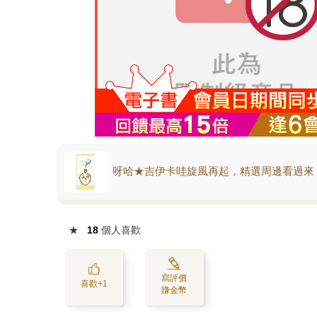
呀哈★吉伊卡哇旋風再起，精選周邊看過來
★
18
個人喜歡
寫評價
喜歡+1
賺金幣