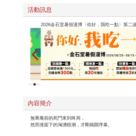
活動訊息
2026金石堂暑假漫博〈你好，我吃一點〉第二波
內容簡介
無乘庵前的死鬥來到终局，
然而擡面下的洶湧暗潮，才剛揭開序幕。