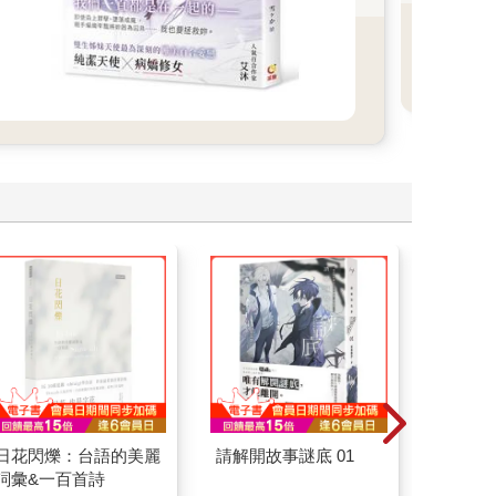
畫看
日花閃爍：台語的美麗
請解開故事謎底 01
請解開故
詞彙&一百首詩