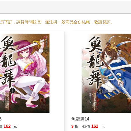
需另下訂，調貨時間較長，無法與一般商品合併結帳，敬請見諒。
5
魚龍舞14
162
162
價
元
9
折
特價
元