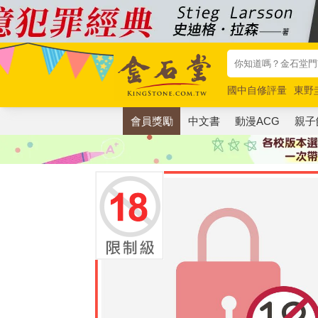
國中自修評量
東野
唯紅花綻放
奧德賽
會員獎勵
中文書
動漫ACG
親子