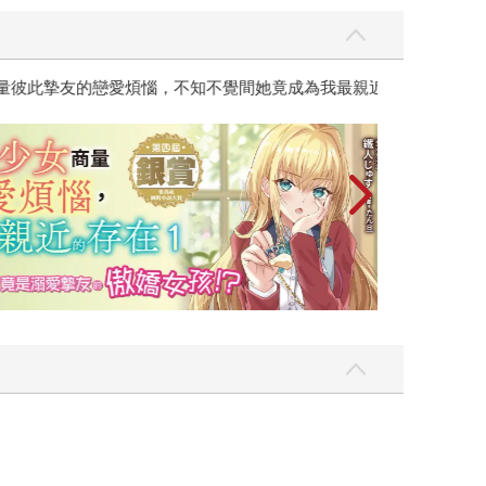
彼此摯友的戀愛煩惱，不知不覺間她竟成為我最親近
台灣角川2026