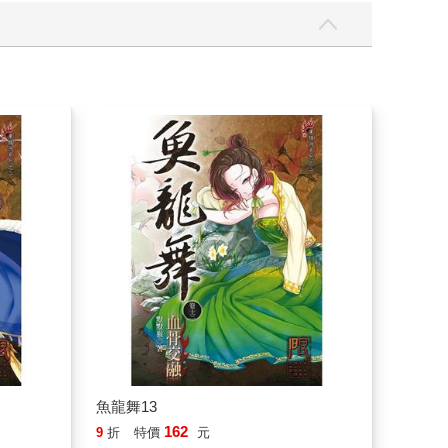
魚龍舞13
162
9
折
特價
元