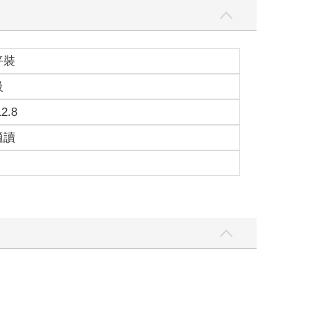
平裝
級
12.8
適讀