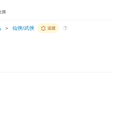
上限
品
＞
仙俠/武俠
追蹤
?