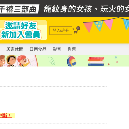
0
登入/註冊
電
居家休閒
日用食品
影音
售票
中斷！