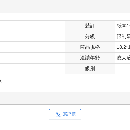
裝訂
紙本
分級
限制
商品規格
18.2*
適讀年齡
成人
級別
俠
寫評價