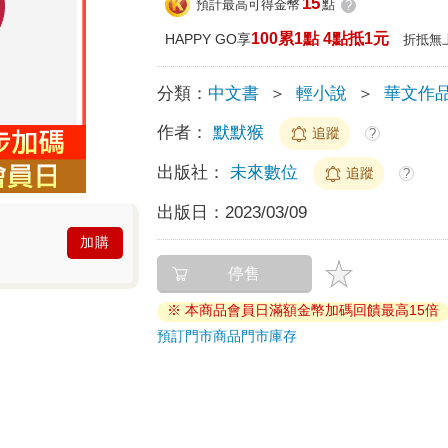
15
預計最高可得金幣
點
?
100累1點 4點抵1元
HAPPY GO享
折抵無
分類：
中文書
＞
輕小說
＞
華文作
作者：
默默猴
追蹤
?
出版社：
未來數位
追蹤
?
出版日：
2023/03/09
加購
停售
※ 本商品會員日滿額金幣加碼回饋最高15倍
預訂門市商品
門市庫存