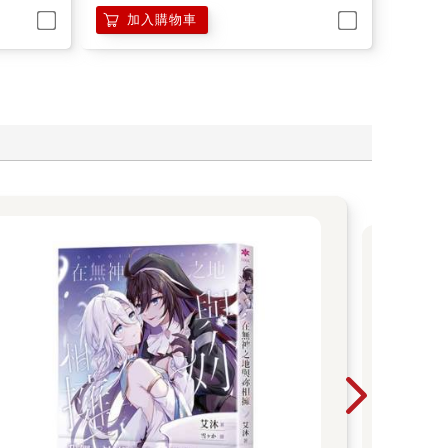
加入購物車
【
這
作
動
化
化！
劇原