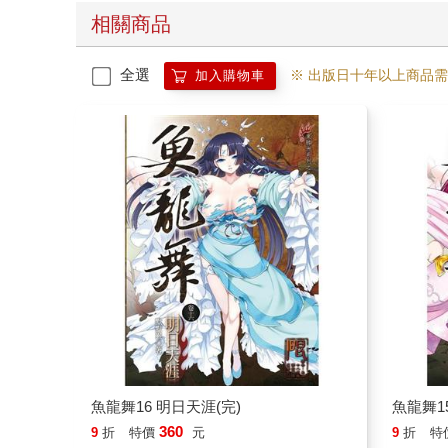
相關商品
全選
※ 出版日十年以上商品
加入購物車
魚龍舞16 明日天涯(完)
魚龍舞1
360
9
折
特價
元
9
折
特