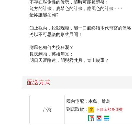
不存在壓倒性的優勢，隨時可能被翻盤；
龍方的計畫，鹿希色的計畫，應風色的計畫⋯⋯
最终誰能如願?
知止觀內，殺戮驟臨，能一口氣终结本代奇宫的偉略
將以不可思議的形式展開！
應風色如何力挽狂瀾？
長夜到頭，英雄無覓；
明日天涯路遠，問與君共月，青山幾重？
配送方式
國內宅配：本島、離島
到店取貨：
台灣
不限金額免運費