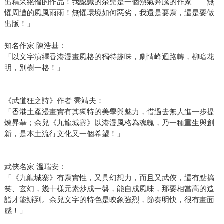
出精采絕倫的作品！我認識的余兒是一個熱氣奔騰的作家——無
懼周遭的風風雨雨！無懼環境如何惡劣，我還是要寫，還是要做
出版！」
知名作家 陳浩基：
「以文字演繹香港漫畫風格的獨特趣味，劇情峰迴路轉，柳暗花
明，別樹一格！」
《武道狂之詩》作者 喬靖夫：
「香港土產漫畫實有其獨特的美學與魅力，惜過去無人進一步提
煉昇華；余兒《九龍城寨》以港漫風格為魂魄，乃一種重生與創
新，是本土流行文化又一個希望！」
武俠名家 溫瑞安：
「《九龍城寨》有寫實性，又具幻想力，而且又武俠，還有點搞
笑、玄幻，幾十樣元素炒成一盤，能自成風味，那要相當高的造
詣才能辦到。余兒文字的特色是映象強烈，節奏明快，很有畫面
感！」