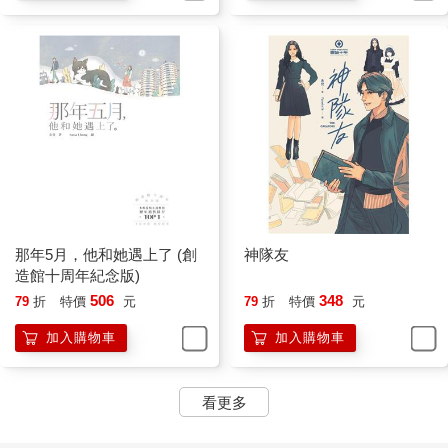
那年5月，他和她遇上了 (創
神隊友
造館十周年紀念版)
506
348
79
折
特價
元
79
折
特價
元
加入購物車
加入購物車
看更多