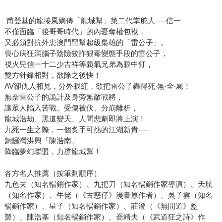
甫登基的龍捲風嫡傳「龍城幫」第二代掌舵人──信一
不僅面臨「後哥哥時代」的內憂奪權包袱，
又必須對抗外患澳門黑幫超級梟雄的「雷公子」。
喪心病狂滿腦子陰險狡詐狠毒變態手段的雷公子，
視火兒信一十二少吉祥等義氣兄弟為眼中釘，
雙方針鋒相對，欲除之後快！
AV卻仇人相見，分外眼紅，欲把雷公子轟得死‧無‧全‧屍！
無奈雷公子的詭計及身旁無敵戰將，
讓眾人陷入苦戰、受傷被伏、分崩離析，
龍城浩劫、黑道變天、人間悲劇即將上演！
九死一生之際，一個炙手可熱的江湖新貴──
銅鑼灣洪興「陳浩南」
降臨夢幻聯盟，力撐龍城幫！
各方名人推薦（按筆劃順序）
九色夫（知名暢銷作家）、九把刀（知名暢銷作家導演）、天航
（知名作家）、牛佬（《古惑仔》漫畫原作者）、吳子雲（知名
暢銷作家）、星子（知名暢銷作家）、莊澄（《無間道》監
製）、陳浩基（知名暢銷作家）、喬靖夫（《武道狂之詩》作