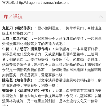
官方網站:http://dragon-art.tw/new/index.php
序／導讀
九把刀（暢銷作家）：
從小說到漫畫，一路拳拳到肉，令體溫直
線上升的熱血大作！
天航（知名作家）：
一起來感受令人熱血沸騰的友情，一起來享
受將漫畫羽化成段落文字的表達方式吧！
牛佬（《古惑仔》漫畫原作者）：
向來認為，一本書是否好看，
倒不是考究什麼文字功力，又或是劇情是否峰迴路轉，上述兩
者，都是表面……要作品好看，就要用「心」來推動一身熱血，
熱氣奔騰走遍全身，就可以令人寫出精采絕倫的作品！我認識的
余兒是一個熱氣奔騰的作家——無懼周遭的風風雨雨！無懼環境
如何惡劣，我還是要寫，還是要做出版！
陳浩基（
知名作家
）：
以文字演繹香港漫畫風格的獨特趣味，劇
情峰迴路轉，柳暗花明，別樹一格！
喬靖夫（《武道狂之詩》作者）：
香港土產漫畫實有其獨特的美
學與魅力，惜過去無人進一步提煉昇華；余兒《九龍城寨》以港
漫風格為魂魄，乃一種重生與創新，是本土流行文化又一個希