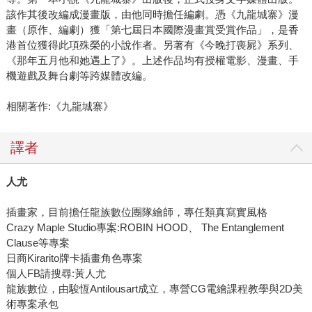
該作其後改編成漫畫版，由他同時擔任編劇。憑《九龍城寨》漫
畫（原作、編劇）獲「第七屆日本國際漫畫賞受賞作品」，是香
港首位獲得此項殊榮的小說作者。另著有《今晚打喪屍》系列、
《那年五月他和她遇上了》。上述作品均有授權電影、漫畫、手
機遊戲及舞台劇等跨媒體改編。
相關著作:《九龍城寨》
譯者
人尤
插畫家，目前擔任龍族數位團隊繪師，專任類真寫實風格
Crazy Maple Studio專案:ROBIN HOOD、 The Entanglement
Clause等專案
日商Kirarito牌卡插畫角色專案
個人FB請搜尋:黃人尤
龍族數位，由駿恆Antilousart成立，專營CG電繪課程教學與2D美
術專案承包