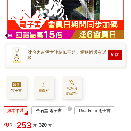
呀哈★吉伊卡哇旋風再起，精選周邊看過
加購
來
寫評價
電子書
喜歡+1
賺金幣
?
紙本平裝
金石堂 電子書
Readmoo 電子書
253
79
折
元
320
元