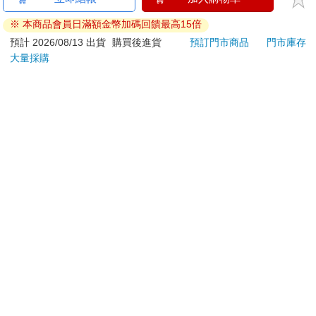
ATM提款機，請不要聽從指示，以免受騙上當！
退換貨須知：
**提醒您，鑑賞期不等於試用期，退回商品須為全新狀態**
依據「消費者保護法」第19條及行政院消費者保護處公告之
「通訊交易解除權合理例外情事適用準則」，以下商品購買
後，除商品本身有瑕疵外，將不提供7天的猶豫期：
易於腐敗、保存期限較短或解約時即將逾期。（如：生
鮮食品）
依消費者要求所為之客製化給付。（客製化商品）
報紙、期刊或雜誌。（含MOOK、外文雜誌）
經消費者拆封之影音商品或電腦軟體。
非以有形媒介提供之數位內容或一經提供即為完成之線
上服務，經消費者事先同意始提供。（如：電子書、電
子雜誌、下載版軟體、虛擬商品…等）
已拆封之個人衛生用品。（如：內衣褲、刮鬍刀、除毛
刀…等）
若非上列種類商品，均享有到貨7天的猶豫期（含例假
日）。