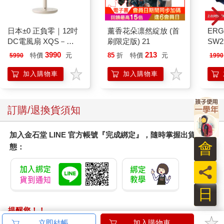
日本±0 正負零｜12吋
薰香花朵凛然綻放 (首
ERG
DC電風扇 XQS－
刷限定版) 21
SW2
Y620 象牙白
泳心
3990
213
特價
元
85
折
特價
元
5990
1990
錶
加入購物車
加入購物車
訂購/退換貨須知
加入金石堂 LINE 官方帳號『完成綁定』，隨時掌握出貨動
會
態：
員
日
提醒您！！
金石堂及銀行均不會請您操作ATM! 如接獲電話要求您前往