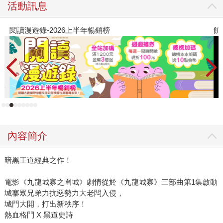
活動訊息
閱讀漫遊錄-2026上半年暢銷榜
飢
內容簡介
暗黑王道經典之作！
電影《九龍城寨之圍城》劇情從於《九龍城寨》三部曲第1集啟動
城寨眾兄弟力抗惡勢力大老闆入侵，
城門大開，打出新秩序！
熱血格鬥 X 黑道史詩