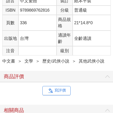
語言
中文繁體
裝訂
紙本平裝
ISBN
9789869762816
分級
普通級
商品規
頁數
336
21*14.8*0
格
適讀年
出版地
台灣
全齡適讀
齡
注音
級別
中文書
＞
文學
＞
歷史/武俠小說
＞
其他武俠小說
商品評價
寫評價
相關商品