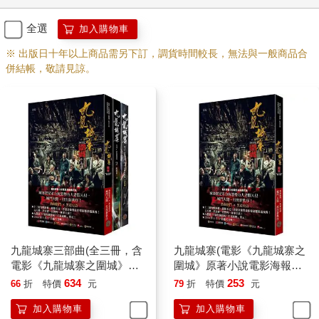
全選
加入購物車
※ 出版日十年以上商品需另下訂，調貨時間較長，無法與一般商品合
併結帳，敬請見諒。
九龍城寨三部曲(全三冊，含
九龍城寨(電影《九龍城寨之
電影《九龍城寨之圍城》原
圍城》原著小說電影海報書
著小說電影海報書衣)
衣版)
634
253
66
折
特價
元
79
折
特價
元
加入購物車
加入購物車