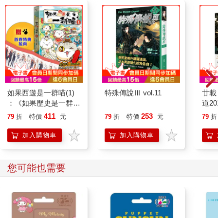
如果西遊是一群喵(1)
特殊傳說Ⅲ vol.11
廿載
：《如果歷史是一群
道2
喵》作者最新力作，附
411
253
79
折
特價
元
79
折
特價
元
79
折
【首卷特典】拉頁
加入購物車
加入購物車
您可能也需要