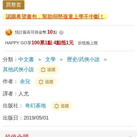
買整套
認購希望書包，幫助弱勢孩童上學不中斷！
10
預計最高可得金幣
點
?
100累1點 4點抵1元
HAPPY GO享
折抵無上限
分類：
中文書
＞
文學
＞
歷史/武俠小說
＞
其他武俠小說
追蹤
作者：
余兒
追蹤
譯者：
人尤
出版社：
奇幻基地
追蹤
出版日：
2019/05/01
超值合購