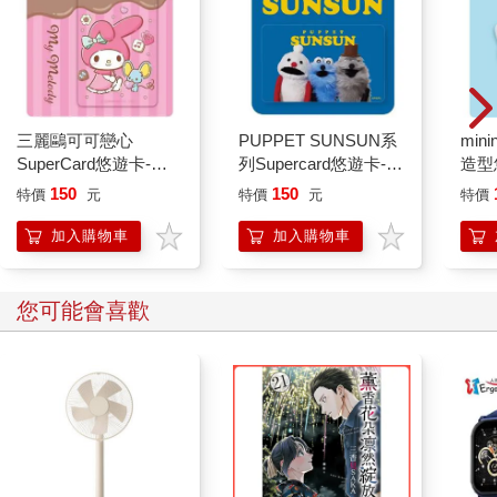
三麗鷗可可戀心
PUPPET SUNSUN系
mini
SuperCard悠遊卡-美
列Supercard悠遊卡-大
造型悠
樂蒂【受託代銷】
集合【受託代銷】
託代
150
150
特價
元
特價
元
特價
加入購物車
加入購物車
您可能會喜歡