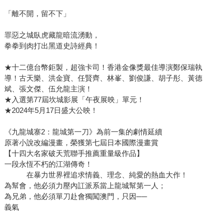
「離不開，留不下」
罪惡之城臥虎藏龍暗流湧動，
拳拳到肉打出黑道史詩經典！
★十二億台幣鉅製，超強卡司！香港金像獎最佳導演鄭保瑞執
導！古天樂、洪金寶、任賢齊、林峯​、劉俊謙、胡子彤、黃德
斌、張文傑、伍允龍主演！
★入選第77屆坎城影展「午夜展映」單元！
★2024年5月17日盛大公映！
《九龍城寨2：龍城第一刀》為前一集的劇情延續
原著小說改編漫畫，榮獲第七屆日本國際漫畫賞
【十四大名家破天荒聯手推薦重量級作品】
一段永恆不朽的江湖傳奇！
在暴力世界裡追求情義、理念、純愛的熱血大作！
為幫會，他必須力壓內訌派系當上龍城幫第一人；
為兄弟，他必須單刀赴會獨闖澳門，只因──
義氣