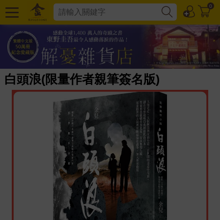
0
白頭浪(限量作者親筆簽名版)