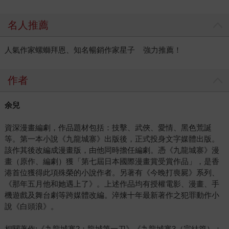
名人推薦
人氣作家螺螄拜恩、知名暢銷作家星子 強力推薦！
作者
余兒
資深漫畫編劇，作品題材包括：技擊、武俠、愛情、黑色荒誕
等。第一本小說《九龍城寨》出版後，正式投身文字媒體出版。
該作其後改編成漫畫版，由他同時擔任編劇。憑《九龍城寨》漫
畫（原作、編劇）獲「第七屆日本國際漫畫賞受賞作品」，是香
港首位獲得此項殊榮的小說作者。另著有《今晚打喪屍》系列、
《那年五月他和她遇上了》。上述作品均有授權電影、漫畫、手
機遊戲及舞台劇等跨媒體改編。淬煉十年最新著作之犯罪動作小
說《白頭浪》。
相關著作:《九龍城寨2：龍城第一刀》《九龍城寨3（完結篇）：