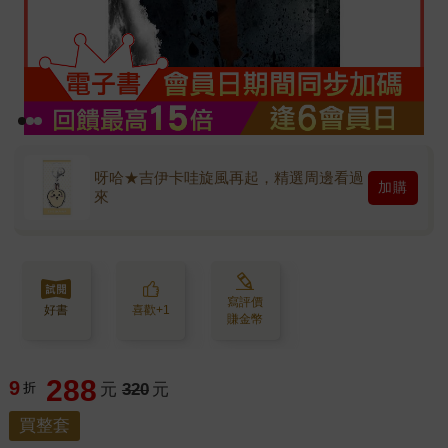
呀哈★吉伊卡哇旋風再起，精選周邊看過
加購
來
寫評價
好書
喜歡+1
賺金幣
288
9
折
元
320
元
買整套