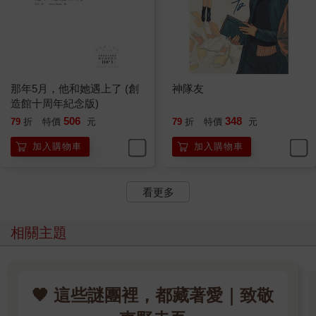
腸粉。直至對面小學響起下課鐘聲。
下午三點，小學下課，衝來大批學生光顧。
對小孩毋須多說話，只需要動作熟練如同機械人，上了電般剪
腸粉、放醬汁。轉眼又差不多賣光。
排隊末的兩位女孩，大約八、九歲，一個是普通香港小女孩，
另一個頂著一頭黑人鬈髮，膚色黝黑，是個中非混血兒，操一口
那年5月，他和她遇上了 (創
神隊友
流利廣東話。
造館十周年紀念版)
錦田是歷史久遠的新界圍村，但如今除了原居民外，還住了不
506
348
79
折
特價
元
79
折
特價
元
少「外姓人」，更特別是有不少少數族裔和非洲黑人聚居。所以
有中非混血兒出現，雖顯眼亦不算非常突兀。
加入購物車
加入購物車
兩個小女孩經常結伴而來，偶爾光顧。
我問：「今天想吃什麼？」
看更多
那個叫Nia的混血兒笑說：「鴨腿湯飯！」
「這裡怎會有鴨腿湯飯？」
「那你為什麼還要問呢？當然是你的招牌菜—腸粉啦！」Nia露
相關主題
出得意之色：「十元，多醬汁。」
我沒回話，只笑了笑，便為她們製作腸粉。
「十元。」我把盛滿腸粉的碟子遞給她倆。
二人看見腸粉的分量，都瞪大眼睛，一副不可置信。
🖤 這些謎團裡，都藏著愛｜致敬
「這碟……」Nia目不轉睛望著碟子：「要多少錢？」