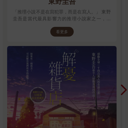
東野圭吾
「不是說了十元嗎！」
「真的？」
「推理小說不是在寫犯罪，而是在寫人。」 東野
「真的，拿著吧。」
圭吾是當代最具影響力的推理小說家之一，自
Nia望了望我，又望了望身旁的朋友。兩個女孩竊竊私語了一
會，良久，還是不敢接過碟子。
《放學後》榮獲江戶川亂步獎出道以來，四十餘
我懶理她倆，索性直接把碟子放在桌上：「放心吃吧，沒下毒
看更多
年間創作超過百部作品，留下《白夜行》、《嫌
的。」
疑犯X的獻身》、《惡意》、《新參者》、《解
Nia終於按捺不住，放下十元，拿起碟子，跟同伴走到一旁開
憂雜貨店》等無數經典，陪伴一代又一代讀者，
餐。
也讓推理小說跨越了類型文學的界線。 在他的故
二人邊吃邊說悄悄話，偷瞄了我幾眼，見我發現就迴避眼神，
事裡，推理從來不是終點。每一樁案件的背後，
很機伶。
都藏著人性的幽微、親情的牽絆、愛情的遺憾，
不知在說什麼好笑的，她們不時咭咭笑，發出天真的笑聲。
以及對生命最深刻的凝視。當真相揭曉的那一
真好，這種年紀的孩子好像沒煩惱似的，一點小事就可以教她
刻，留在讀者心中的，往往不是兇手是誰，而是
們樂上半天。
那些無法言說的情感。
每次吃完腸粉，她倆也會把鐵碟上的墊紙丟掉，再用紙巾把上
面的醬料抹乾淨才還給我。見微知著，我相信她倆很有家教，而
且心地不錯。
Nia的好朋友瘦瘦弱弱，叫小花，她把碟子遞給我時輕聲說：
「叔叔，唔該。」
「嗯，」我望進她那雙清澈透明的眼睛：「吃夠了沒有？」
「夠了。」小花露出笑臉。