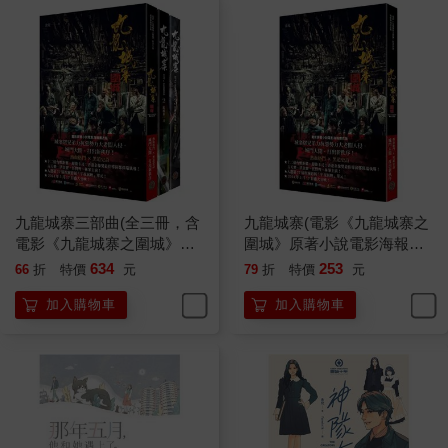
小區雖小，但居民倒不少。除了售賣薯片啤酒汽水，店裡最馳
名搶手的就是由我親手炮製的腸粉。價錢便宜、口感嫩滑、混醬
滋味，後來慢慢知道的人多了，就有了一批街坊熟客。
「阿浪，一包紅萬，一支可樂！」
「我正在忙，你自己取，記得付錢！」
男人前腳走，另一個女生後腳進來：「老闆，我取了一杯雪
糕，錢放在這裡。」她把錢放在雪櫃旁的桌面上。
我專心製作腸粉，懶得回應。任由他們自取自付。
人來人往，都是過客。
製作腸粉很純粹，磨米漿、勾粉糊、蒸熟、捲成卷狀、切好、
九龍城寨三部曲(全三冊，含
九龍城寨(電影《九龍城寨之
加入混醬，大功告成。純粹得不用思考，但滿臉汗水讓我感覺活
電影《九龍城寨之圍城》原
圍城》原著小說電影海報書
著，挺好。
著小說電影海報書衣)
衣版)
634
253
66
折
特價
元
79
折
特價
元
忙完一個早上，第一輪腸粉賣光。這時候比較清閒，就大剌剌
躺在尼龍椅上閉目而睡。
加入購物車
加入購物車
這家士多只有我一人打理，圖的不是賺錢，只是討個生活。反
正我天天廿四小時待在這裡就是。
睡了半小時。更尖銳的耳鳴聲呼嘯而過，人就一下子清醒了。
這些年間，我從來沒有沉睡，即使在夜裡，也頻頻甦醒。
我搓搓耳朵，伸個懶腰，打了呵欠，望向時鐘，差不多中午一
點。叫個外賣，吃飽了，看一會報紙，重新慢條斯理製作第二輪