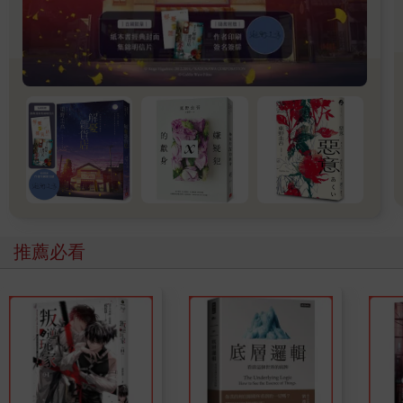
「再見，明天再來啦。」
說完，她倆拖著手，愉快地蹦蹦跳著離開。
目送她們走開，途中小花又再回頭望向我；然後羞赧一笑，揮
揮手遠去。
愉快的背影，像人世間的一道金光。
然後，天漸漸變暗；日落；夜幕低垂。又一天過去了，人再一
次在夜裡。
02
黑夜來了又走，朝夕更替。
第二天，像過往每一天，當太陽升起，我就如常地開舖，照樣
推薦必看
重複地做著同樣的工作。
樣板式的刻板生活，沒嗜好，沒兒沒女，沒女伴，一個人過。
若問自己現在為何如此活著，將來打算怎樣，我都沒有答案。
人只要還沒死去，都總得活下去吧。
別人也是這樣子：離家上班，做份沉悶但糊口的工作，下班回
家，吃飯拉屎睡覺；假期就去一式一樣的商場逛逛，或看齣電
影。只不過，他們身邊多數有個伴，可能是父母，可能是兒女，
或愛人，或朋友……因為有這麼一個「人」在，爛透的肥皂劇也