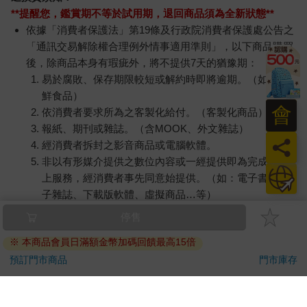
「臭嗎？這是男人味啊……」我拿起來作狀嗅了嗅，然後硬塞
**提醒您，鑑賞期不等於試用期，退回商品須為全新狀態**
給她們：「妳們嗅嗅！」
依據「消費者保護法」第19條及行政院消費者保護處公告之
小花嘩一聲避開，兩女孩再次發出天真的大笑。
「通訊交易解除權合理例外情事適用準則」，以下商品購買
她倆的笑容無邪無垢，純潔得像一道清泉。那麼恰巧，一絲陽
後，除商品本身有瑕疵外，將不提供7天的猶豫期：
光透過厚重雲層，照射在她們臉上。跟這千瘡百孔的世界相比，
易於腐敗、保存期限較短或解約時即將逾期。（如：生
整個畫面美好得不似真實。笑聲在我心裡的空洞迴蕩，在長久悲
鮮食品）
涼淒苦的心緒中，好像流過一絲幸福暖意，實在無以名狀。
會
依消費者要求所為之客製化給付。（客製化商品）
「今天我請客，妳倆自己去拿汽水。」
報紙、期刊或雜誌。（含MOOK、外文雜誌）
小花擰頭，掏出十元：「我們要十元腸粉就可以了。」
員
經消費者拆封之影音商品或電腦軟體。
「妳們不喜歡喝汽水？」
「喜歡啊。」
非以有形媒介提供之數位內容或一經提供即為完成之線
日
「那為什麼不喝？」
上服務，經消費者事先同意始提供。（如：電子書、電
「我們只有十元。」
子雜誌、下載版軟體、虛擬商品…等）
「無所謂啦，哥哥請客。」
已拆封之個人衛生用品。（如：內衣褲、刮鬍刀、除毛
「我跟你不太相熟……」小花瞇起眼睛，露出疑惑表情：「這
刀…等）
樣不太好。」
若非上列種類商品，均享有到貨7天的猶豫期（含例假
「我不是壞人來的。」
日）。
「都說跟你不相熟，我又怎知道你是不是壞人呢？」
辦理退換貨時，商品（組合商品恕無法接受單獨退貨）必須
我沒好氣，收起她的十元便是。
是您收到商品時的原始狀態（包含商品本體、配件、贈品、
「十元分量就可以了，今天不用再加多給我們。」