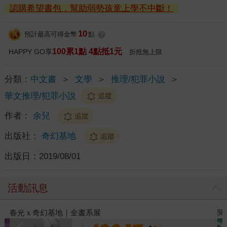
認購希望書包，幫助弱勢孩童上學不中斷！
10
預計最高可得金幣
點
?
100累1點 4點抵1元
HAPPY GO享
折抵無上限
分類：
中文書
＞
文學
＞
推理/犯罪小說
＞
華文推理/犯罪小說
追蹤
作者：
余兒
追蹤
出版社：
奇幻基地
追蹤
出版日：
2019/08/01
活動訊息
春光ｘ奇幻基地｜全書系展
閱