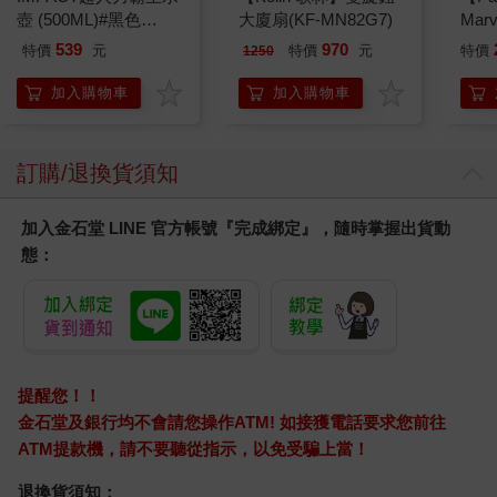
壺 (500ML)#黑色
大廈扇(KF-MN82G7)
Mar
則吉。
IMUTB01BK
燈
中女一看到他們即收起笑臉：「下次我再來。」說完就急步離
539
970
特價
元
特價
元
特價
1250
去。
加入購物車
加入購物車
他們來到店裡，隨手拿了一堆香煙、啤酒、薯片等東西，當中
一個叫阿Ree的尤其高大，他放下二十元，向我怒視，一副好像
還要我找錢的樣子，接著就準備揚長離去。
訂購/退換貨須知
這班黑幫起初只是拿走一、兩樣東西，最近卻愈來愈猖狂，如
入無人之境予取予攜。掠奪完畢，末了還露出挑釁眼神，像在
說：我們是拿你的東西，那又怎樣？你敢阻止或開罪我們嗎？
加入金石堂 LINE 官方帳號『完成綁定』，隨時掌握出貨動
的確，我不想生事，不想找麻煩，所以唯有啞忍。
態：
這時我看到Ree的眼神移到我身後，瞬間戲劇性地收起凶悍神
色，然後若無其事地與同伴離開。
我轉身往後望，看見Nia跟小花正朝我店走過來。
Nia望著那班黑人的背影，有點尷尬：「叔叔……」
我擺擺手，示意Nia不用說下去。「今天是不是照舊？」我拿起
剪刀，笑了笑，兩女孩同時點頭。
提醒您！！
我抹了抹汗水便開始剪腸粉。
金石堂及銀行均不會請您操作ATM! 如接獲電話要求您前往
小花一直望著我掛在頸上的汗巾，若有所思似的；我瞄了瞄
ATM提款機，請不要聽從指示，以免受騙上當！
她，把汗巾脫下：「妳似乎對它很有興趣，想要嗎？」
「才不要！」小花捏著鼻：「好臭啊！」
退換貨須知：