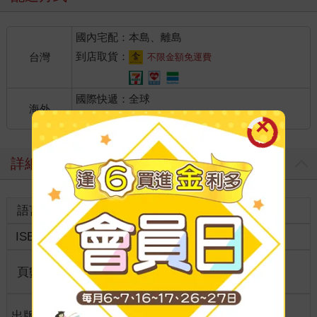
國內宅配：本島、離島
到店取貨：
台灣
不限金額免運費
國際快遞：全球
海外
港澳店取：
詳細資料
語言
中文繁體
裝訂
紙本平裝
ISBN
4717702096991
分級
普通級
商品規
頁數
256
21*14.8*1
格
第一章
適讀年
出版地
台灣
全齡適讀