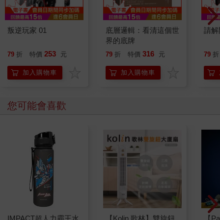
變得好笑、難吃的魚生飯也可以入口、病了有人陪看醫生。
我盡量不去思考，為什麼自己還會活著、活著的意義究竟是什
麼諸如此類的問題。
叛逆玩家 01
底層邏輯：看清這個世
請解
即如我盡量無視，每朝早一張開眼就能清楚看見的天花的裂
界的底牌
痕。
253
316
79
折
特價
元
79
折
特價
元
79
折
明明已入冬，可是天氣依然悶熱。工作了一個早上的我全身大
汗，白色的汗衣變成半透明，這時有位中年婦人來到我面前。
加入購物車
加入購物車
「帥哥，我要啊……」
「妳要什麼？」
中女露出一個色瞇瞇的笑容。
您可能會喜歡
「我要你的腸……」中女的眼神停留在我的下體：「粉。」
我當她透明，埋首剪腸粉，卻感到中女正用眼神撫摸我身體，
令我很不自在，手也抖了。
「腸粉不用剪得那麼碎，我喜歡長一點，嘻嘻。」
「我賣腸粉，不是賣色的。」我把包好的腸粉遞給她。
「那也未必……」中女望著我的手臂說：「看你那麼粗……
壯，應該有操練身體，沒女朋友享用，真是太可惜，浪費
了……」
正當我不想也不知如何回應之際，幾個彪形魁梧的黑人三五成
群走到士多前。
IMPACT超人力霸王水
【Kolin 歌林】雙旋鈕
【Pa
他們是區內黑幫份子，個個都凶神惡煞，街坊見著他們均避之