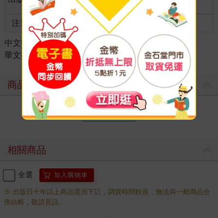
那如同流浪狗的女孩
齡
注音
級別
01
中文書
＞
文學
＞
推理/犯罪小說
＞
如常的一天，天亮了，我便起身，開店。
華文推理/犯罪小說
陰暗的天色、老舊的士多（雜貨店）、耳窩深處嘈雜的嗡嗡
聲，一切照舊，一成不變。
「浪哥哥，十元腸粉，多甜醬、多麻醬、多辣醬、多芝麻。」
商品評價
「做妳的生意真難，」我望著眼前這個才二十出頭的肥妹，然
後下刀剪腸粉：「妳也應該節制一下，這樣吃下去，我怕妳嫁不
出。」
寫評價
「你為何如此關心人家的婚姻問題啊？」肥妹甜笑：「你壞
啊，整天色瞇瞇地看我，就知道你對我有意啦。難怪我的腸粉會
比其他人多醬料……」
相關商品
「啊？是妳叫我加多點醬……」
「不過你老我太多了，我們不適合啦！」
「不跟妳糾纏。」無所謂，隨便她愛怎說就怎說。
全選
加入購物車
這個被肥妹任意調戲的浪哥哥，是我。我叫張浪，今年四十五
※ 出版日十年以上商品需另下訂，調貨時間較長，無法與一般商品合
歲；因為一頭銀白髮，大概別人會以為我更老一點。也罷。
併結帳，敬請見諒。
三年前我來到元朗錦田市，頂手一家在舊式村屋地下經營的小
店，取名為「四季士多」，二樓則是住家，下舖上居。