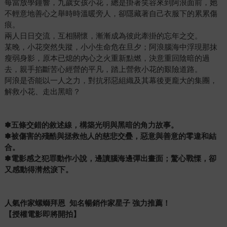
每當放學鐘響，九歲女孩小花，總是掛著笑容來到阿浪面前，她
不輕意地善心之舉時時溫暖旁人，卻隱藏著自己衣服下的累累傷
痕。
兩人日日交流，互相關懷，漸漸成為彼此牽掛的忘年之交。
某晚，小花突然失蹤，小小生命危在旦夕；阿浪腦海中浮現那抹
瘦弱身影，原本已熄的內心之火重新點燃，決意重回陰暗的過
去，親手掐斷苦心經營的平凡，踏上營救小花的艱險道路。
阿浪是否能以一人之力，對抗邪惡組織及其幕後更龐大的集團，
解救小花、走出黑暗？
✽
五條交錯的
敘述
線，構築光明與黑暗的角力故事。
✽
被傷害的殘酷與拯救他人的慈悲交疊，惡意與善意的零違和結
合。
✽
電影感之犯罪動作小說，邊讀腦海邊彈出畫面；驚心戰慄，卻
又感動得潸然淚下。
人氣作家螺螄拜恩 知名暢銷作家星子 強力
推薦！
【授權電影即將開拍】