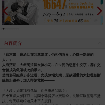
內容簡介
「這本書，寫給活在邪惡當道，仍相信善良，心懷一點光的
人。」
人海茫茫，大叔阿浪與女孩小花，在世間的惡意中沒頂，卻在交
會後成為救贖彼此的浮木。
然而邪惡組織步步近逼、女孩無端失蹤，原欲隱世的大叔理智斷
線掄起鐵拳，加入即刻救援────
「大叔，如果我有危險，你會來救我嗎？」
四十五歲大叔阿浪，開間小雜貨店兼賣腸粉，被黑幫欺壓毫不抵
抗，每天嘻嘻哈哈只求平凡度日。