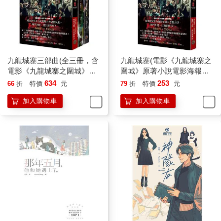
九龍城寨三部曲(全三冊，含
九龍城寨(電影《九龍城寨之
電影《九龍城寨之圍城》原
圍城》原著小說電影海報書
著小說電影海報書衣)
衣版)
634
253
66
折
特價
元
79
折
特價
元
加入購物車
加入購物車