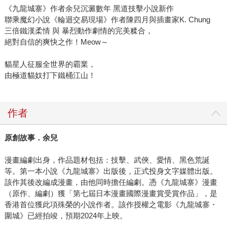
《九龍城寨》作者余兒沉澱數年 黑道技擊小說新作
聯乘魔幻小說《輪迴交易現場》作者陳四月與插畫家K. Chung
三倍鐵漢柔情 與 暴烈動作劇情的完美糅合，
絕對自信的爽快之作！Meow～
貓星人征服全世界的霸業，
由極道貓奴打下鐵桶江山！
作者
原創故事．余兒
漫畫編劇出身，作品題材包括：技擊、武俠、愛情、黑色荒誕
等。第一本小說《九龍城寨》出版後，正式投身文字媒體出版。
該作其後改編成漫畫，由他同時擔任編劇。憑《九龍城寨》漫畫
（原作、編劇）獲「第七屆日本漫畫國際漫畫賞受賞作品」，是
香港首位獲此項殊榮的小說作者。該作授權之電影《九龍城寨・
圍城》已經拍竣，預期2024年上映。