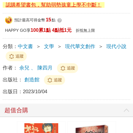
認購希望書包，幫助弱勢孩童上學不中斷！
15
預計最高可得金幣
點
?
100累1點 4點抵1元
HAPPY GO享
折抵無上限
分類：
中文書
＞
文學
＞
現代華文創作
＞
現代小說
追蹤
作者：
余兒 、 陳四月
追蹤
出版社：
創造館
追蹤
出版日：
2023/10/04
超值合購