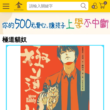
0
極道貓奴