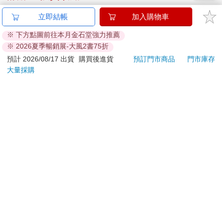
立即結帳
加入購物車
加入金石堂 LINE 官方帳號『完成綁定』，隨時掌握出貨動
態：
※ 下方點圖前往本月金石堂強力推薦
※ 2026夏季暢銷展-大風2書75折
預計 2026/08/17 出貨
購買後進貨
預訂門市商品
門市庫存
大量採購
提醒您！！
金石堂及銀行均不會請您操作ATM! 如接獲電話要求您前往
ATM提款機，請不要聽從指示，以免受騙上當！
退換貨須知：
**提醒您，鑑賞期不等於試用期，退回商品須為全新狀態**
依據「消費者保護法」第19條及行政院消費者保護處公告之
「通訊交易解除權合理例外情事適用準則」，以下商品購買
後，除商品本身有瑕疵外，將不提供7天的猶豫期：
易於腐敗、保存期限較短或解約時即將逾期。（如：生
鮮食品）
依消費者要求所為之客製化給付。（客製化商品）