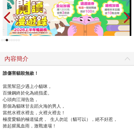
內容簡介
誰傷害貓殺無赦！
當黑幫惡少遇上小貓咪，
百煉鋼終於化為繞指柔。
心頭肉江湖告急，
那個為貓咪甘去蹈火海的男人，
當然水裡水裡去，火裡火裡去！
極度愛貓的極道猛虎， 生人勿近（貓可以），絕不好惹，
掀起腥風血雨，激戰連場！