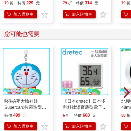
229
314
79
折
特價
元
79
折
特價
元
79
折
加入購物車
加入購物車
您可能也需要
哆啦A夢大臉娃娃
【日本dretec】日本多
北極
Supercard拉繩造型悠
利科律溫寶薄型電子溫
48
遊卡【受託代銷】
濕度計-白色-可掛式
499
660
特價
元
6
折
特價
元
88
折
(O-449WT)
加入購物車
加入購物車