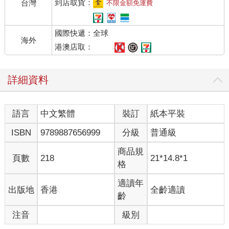
到店取貨：
台灣
不限金額免運費
國際快遞：全球
海外
港澳店取：
詳細資料
語言
中文繁體
裝訂
紙本平裝
ISBN
9789887656999
分級
普通級
商品規
頁數
218
21*14.8*1
格
適讀年
出版地
香港
全齡適讀
齡
注音
級別