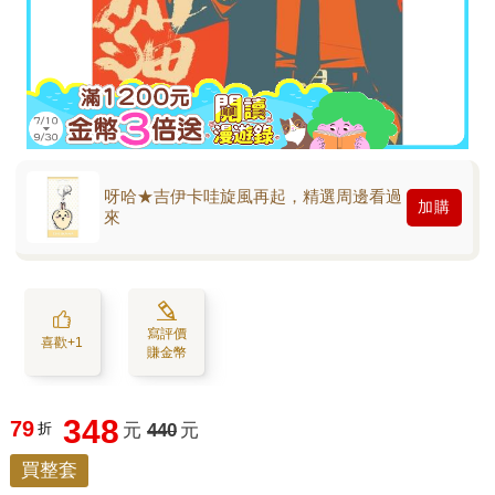
呀哈★吉伊卡哇旋風再起，精選周邊看過
加購
來
寫評價
喜歡+1
賺金幣
348
79
折
元
440
元
買整套