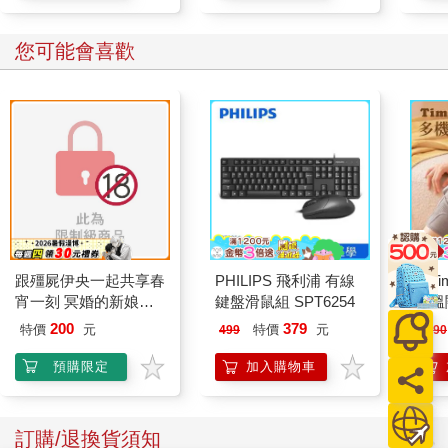
您可能會喜歡
跟殭屍伊央一起共享春
PHILIPS 飛利浦 有線
【T
宵一刻 冥婚的新娘番
鍵盤滑鼠組 SPT6254
恆溫
外篇
肩/
200
379
特價
元
特價
元
499
2190
加熱
膝熱
預購限定
加入購物車
訂購/退換貨須知