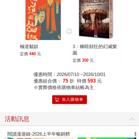
極道貓奴
3：幽暗顛狂的幻滅樂
園
定價
440
元
定價
350
元
優惠時間：2026/07/10 ~2026/10/01
優惠組合價：
75
折
特價
593
元
※實際價格依購物車結帳為主
加入購物車
活動訊息
閱讀漫遊錄-2026上半年暢銷榜
飢