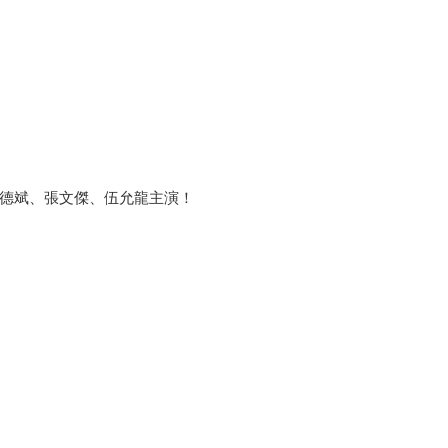
黃德斌、張文傑、伍允龍主演！