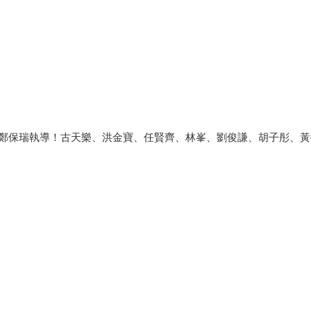
鄭保瑞執導！古天樂、洪金寶、任賢齊、林峯​、劉俊謙、胡子彤、