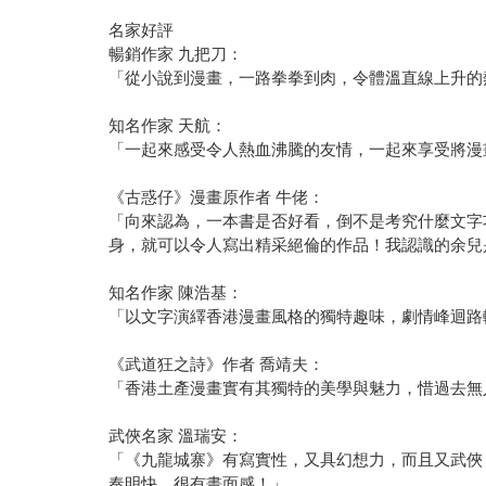
名家好評
暢銷作家 九把刀：
「從小說到漫畫，一路拳拳到肉，令體溫直線上升的
知名作家 天航：
「一起來感受令人熱血沸騰的友情，一起來享受將漫
《古惑仔》漫畫原作者 牛佬：
「向來認為，一本書是否好看，倒不是考究什麼文字
身，就可以令人寫出精采絕倫的作品！我認識的余兒
知名作家 陳浩基：
「以文字演繹香港漫畫風格的獨特趣味，劇情峰迴路
《武道狂之詩》作者 喬靖夫：
「香港土產漫畫實有其獨特的美學與魅力，惜過去無
武俠名家 溫瑞安：
「《九龍城寨》有寫實性，又具幻想力，而且又武俠
奏明快，很有畫面感！」