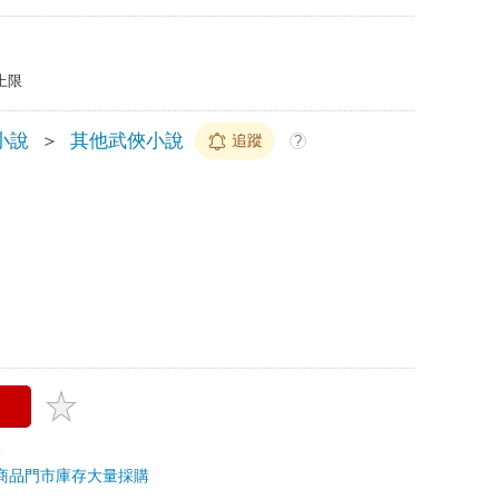
上限
小說
＞
其他武俠小說
追蹤
?
商品
門市庫存
大量採購