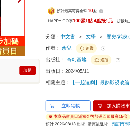
10
預計最高可得金幣
點
?
100累1點 4點抵1元
HAPPY GO享
折抵無
分類：
中文書
＞
文學
＞
歷史/武俠
作者：
余兒
追蹤
?
出版社：
奇幻基地
追蹤
?
加購
出版日：
2024/05/11
相關主題：
【一起追劇】最熱影視改編
立即結帳
加入購物車
※ 本商品會員日滿額金幣加碼回饋最高15倍
預計 2026/08/13 出貨
購買後進貨
預訂門市