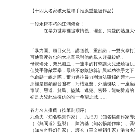
【十四大名家破天荒聯手推薦重量級作品】
一段永恆不朽的江湖傳奇！
在暴力世界裡追求情義、理念、純愛的熱血大
「暴力團」頭目火兒，講道義、重然諾，一雙火拳打
可他誓死效忠的大老闆竟對他的親人趕盡殺絕，
母親慘死，弟兄濺血，一連串的打擊讓火兒燃燒復仇
但雙手難敵眾拳，最終不敵陰險算計與武功強手之下
他命懸一線之際，奮力逃往暴力團無法碰觸的禁地─
那裡是鐵鎖籠台遍布，污槽篷簷，外牆斑駁，一座座
毒販、黑道、貧民、盜賊、逃犯、密醫，龍蛇雜處的
卻是火兒此生復仇的唯一希望之城……
各方名人推薦（按筆劃順序）
九色夫（知名暢銷作家）、九把刀（知名暢銷作家導
（《無間道》監製）、陳浩基（知名暢銷作家）、喬
（知名奇科幻作家）、護玄（華文暢銷作家）港台名