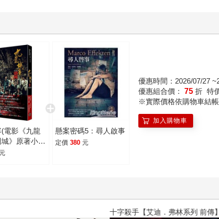
優惠時間：2026/07/27 ~20
優惠組合價：
75
折
特
※實際價格依購物車結帳
加入購物車
(電影《九龍
懸案密碼5：尋人啟事
圍城》原著小說
定價
380
元
書衣版)
元
十字殺手【艾迪．弗林系列 前傳