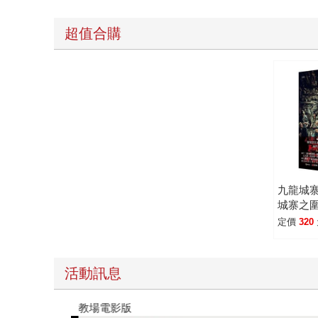
超值合購
九龍城寨
城寨之
電影海報
定價
320
活動訊息
教場電影版