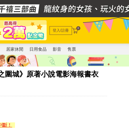
0
登入/註冊
電
居家休閒
日用食品
影音
售票
寨之圍城》原著小說電影海報書衣
中斷！