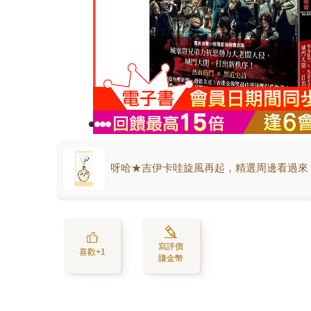
呀哈★吉伊卡哇旋風再起，精選周邊看過來
寫評價
喜歡+1
賺金幣