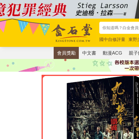
國中自修評量
東野
唯紅花綻放
奧德賽
會員獎勵
中文書
動漫ACG
親子