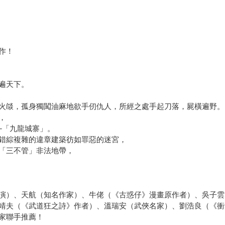
作！
遍天下。
火燄，孤身獨闖油麻地欲手仞仇人，所經之處手起刀落，屍橫遍野。
，
─「九龍城寨」。
錯綜複雜的違章建築彷如罪惡的迷宮，
「三不管」非法地帶，
演）、天航（知名作家）、牛佬（《古惑仔》漫畫原作者）、吳子雲
靖夫（《武道狂之詩》作者）、溫瑞安（武俠名家）、劉浩良（《衝
家聯手推薦！