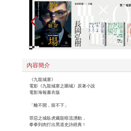
內容簡介
《九龍城寨》
電影《九龍城寨之圍城》原著小說
電影海報書衣版
「離不開，留不下」
罪惡之城臥虎藏龍暗流湧動，
拳拳到肉打出黑道史詩經典！