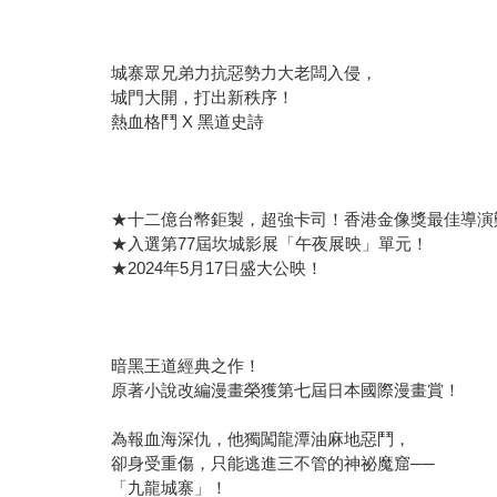
城寨眾兄弟力抗惡勢力大老闆入侵，
城門大開，打出新秩序！
熱血格鬥 X 黑道史詩
★十二億台幣鉅製，超強卡司！香港金像獎最佳導演
★入選第77屆坎城影展「午夜展映」單元！
★2024年5月17日盛大公映！
暗黑王道經典之作！
原著小說改編漫畫榮獲第七屆日本國際漫畫賞！
為報血海深仇，他獨闖龍潭油麻地惡鬥，
卻身受重傷，只能逃進三不管的神祕魔窟──
「九龍城寨」！