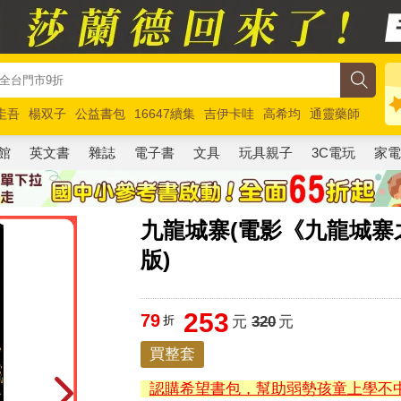
圭吾
楊双子
公益書包
16647續集
吉伊卡哇
高希均
通靈藥師
路邊攤新作
馬斯克
玩具總動員5
超慢跑
館
英文書
雜誌
電子書
文具
玩具親子
3C電玩
家
九龍城寨(電影《九龍城
版)
253
79
折
元
320
元
買整套
認購希望書包，幫助弱勢孩童上學不