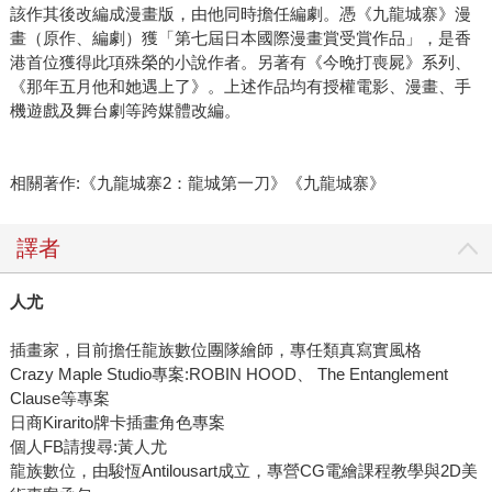
該作其後改編成漫畫版，由他同時擔任編劇。憑《九龍城寨》漫
畫（原作、編劇）獲「第七屆日本國際漫畫賞受賞作品」，是香
港首位獲得此項殊榮的小說作者。另著有《今晚打喪屍》系列、
《那年五月他和她遇上了》。上述作品均有授權電影、漫畫、手
機遊戲及舞台劇等跨媒體改編。
相關著作:《九龍城寨2：龍城第一刀》《九龍城寨》
譯者
人尤
插畫家，目前擔任龍族數位團隊繪師，專任類真寫實風格
Crazy Maple Studio專案:ROBIN HOOD、 The Entanglement
Clause等專案
日商Kirarito牌卡插畫角色專案
個人FB請搜尋:黃人尤
龍族數位，由駿恆Antilousart成立，專營CG電繪課程教學與2D美