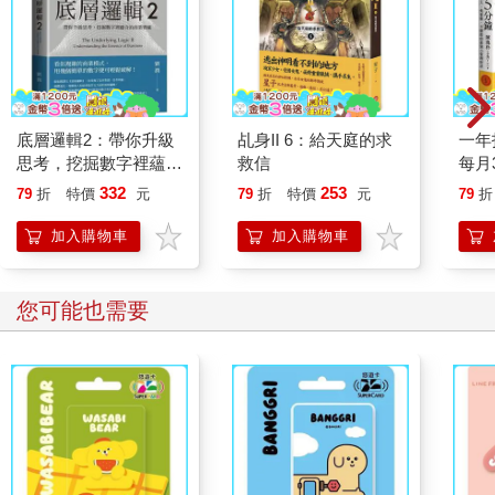
底層邏輯2：帶你升級
乩身II 6：給天庭的求
一年
思考，挖掘數字裡蘊含
救信
每月
的商業寶藏
看盤
332
253
79
折
特價
元
79
折
特價
元
79
折
資理
加入購物車
加入購物車
您可能也需要