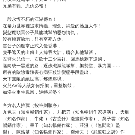
兄弟有難、恩仇必報！
一段永恆不朽的江湖傳奇！
在暴力世界裡追求情義、理念、純愛的熱血大作！
變態魔頭雷公子與龍城幫的恩怨情仇，
沒有轉寰餘地，只有至死方休。
雷公子的魔掌正式入侵香港，
隻手遮天的出錢出人鯨吞大計，聯合其他幫派，
左劈火兒信一、右砍十二少吉祥、回馬槍刺下逆鱗，
邁向統一黑道的路，逐步殲滅龍城幫、架勢堂、暴力團……
所有的陰險毒辣喪心病狂狡詐變態手段盡出，
天下無敵的絕世高手邢鋒壓境，
火兒AV等人該如何招架，重整旗鼓，
如浴火重生鳳凰，逆轉局勢？
各方名人推薦（按筆劃順序）
九色夫（知名暢銷作家）、九把刀（知名暢銷作家導演）、天航
（知名作家）、牛佬（《古惑仔》漫畫原作者）、吳子雲（知名
暢銷作家）、星子（知名暢銷作家）、莊澄（《無間道》監
製）、陳浩基（知名暢銷作家）、喬靖夫（《武道狂之詩》作