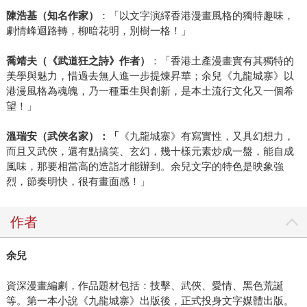
陳浩基（知名作家）
：「以文字演繹香港漫畫風格的獨特趣味，
劇情峰迴路轉，柳暗花明，別樹一格！」
喬靖夫（《武道狂之詩》作者）
：「香港土產漫畫實有其獨特的
美學與魅力，惜過去無人進一步提煉昇華；余兒《九龍城寨》以
港漫風格為魂魄，乃一種重生與創新，是本土流行文化又一個希
望！」
溫瑞安（武俠名家）：「
《九龍城寨》有寫實性，又具幻想力，
而且又武俠，還有點搞笑、玄幻，幾十樣元素炒成一盤，能自成
風味，那要相當高的造詣才能辦到。余兒文字的特色是映象強
烈，節奏明快，很有畫面感！」
作者
余兒
資深漫畫編劇，作品題材包括：技擊、武俠、愛情、黑色荒誕
等。第一本小說《九龍城寨》出版後，正式投身文字媒體出版。