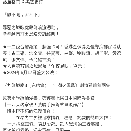
熱血格鬥 X 黑道史詩
「離不開，留不下」
罪惡之城臥虎藏龍暗流湧動，
拳拳到肉打出黑道史詩經典！
★十二億台幣鉅製，超強卡司！香港金像獎最佳導演鄭保瑞執
導！古天樂、洪金寶、任賢齊、林峯​、劉俊謙、胡子彤、黃德
斌、張文傑、伍允龍主演！
★入選第77屆坎城影展「午夜展映」單元！
★2024年5月17日盛大公映！
《九龍城寨3（完結篇）：江湖火鳳凰》劇情延續前兩集
原著小說改編漫畫，榮獲第七屆日本國際漫畫賞
【十四大名家破天荒聯手推薦重量級作品】
一段永恆不朽的江湖傳奇！
在暴力世界裡追求情義、理念、純愛的熱血大作！
一具掏空靈魂、哀默心死、跌入黑洞的王者軀體，
再次舉起霸拳，浴火重生，只因──