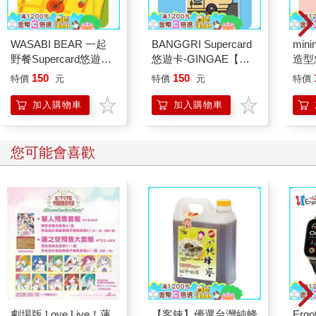
WASABI BEAR 一起
BANGGRI Supercard
mini
野餐Supercard悠遊卡-
悠遊卡-GINGAE【受
造型悠
黃芥末熊【受託代銷】
託代銷】
託代
150
150
特價
元
特價
元
特價
加入購物車
加入購物車
您可能會喜歡
劇場版 Love Live！蓮
【客錸】優選台灣純蜂
Ergot