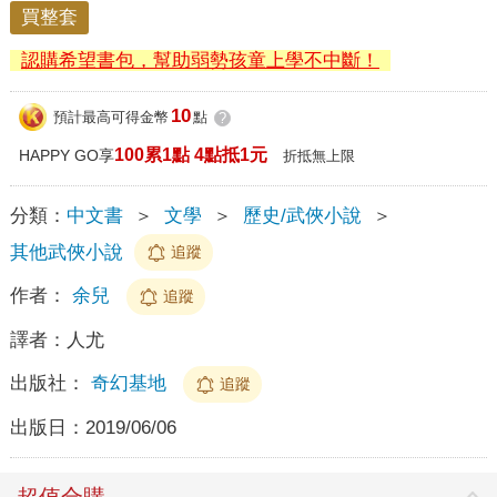
買整套
認購希望書包，幫助弱勢孩童上學不中斷！
10
預計最高可得金幣
點
?
100累1點 4點抵1元
HAPPY GO享
折抵無上限
分類：
中文書
＞
文學
＞
歷史/武俠小說
＞
其他武俠小說
追蹤
作者：
余兒
追蹤
譯者：
人尤
出版社：
奇幻基地
追蹤
出版日：
2019/06/06
超值合購