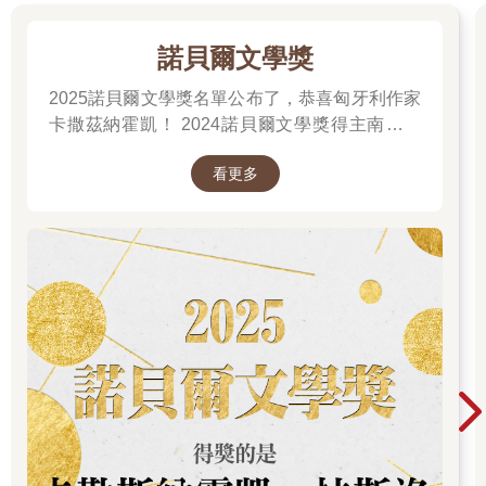
諾貝爾文學獎
2025諾貝爾文學獎名單公布了，恭喜匈牙利作家
卡撒茲納霍凱！ 2024諾貝爾文學獎得主南韓女
作家──韓江 新書出版。更多精彩好看的得獎作
看更多
品