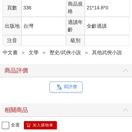
商品規
頁數
336
21*14.8*0
格
適讀年
出版地
台灣
全齡適讀
齡
注音
級別
中文書
＞
文學
＞
歷史/武俠小說
＞
其他武俠小說
商品評價
寫評價
相關商品
全選
加入購物車