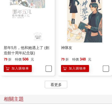
那年5月，他和她遇上了 (創
神隊友
造館十周年紀念版)
506
348
79
折
特價
元
79
折
特價
元
加入購物車
加入購物車
看更多
相關主題