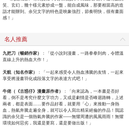
笑、玄幻，幾十樣元素炒成一盤，能自成風味，那要相當高的造
詣才能辦到。余兒文字的特色是映象強烈，節奏明快，很有畫面
感！」
名人推薦
九把刀（暢銷作家）
：「從小說到漫畫，一路拳拳到肉，令體溫
直線上升的熱血大作！」
天航（知名作家）
：「一起來感受令人熱血沸騰的友情，一起來
享受將漫畫羽化成段落文字的表達方式吧！」
牛佬（《古惑仔》漫畫原作者）
：「向來認為，一本書是否好
看，倒不是考究什麼文字功力，又或是劇情是否峰迴路轉，上述
兩者，都是表面……要作品好看，就要用「心」來推動一身熱
血，熱氣奔騰走遍全身，就可以令人寫出精采絕倫的作品！我認
識的余兒是一個熱氣奔騰的作家——無懼周遭的風風雨雨！無懼
環境如何惡劣，我還是要寫，還是要做出版！」