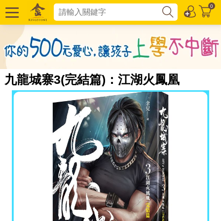
0
九龍城寨3(完結篇)：江湖火鳳凰