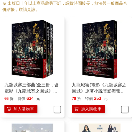
※ 出版日十年以上商品需另下訂，調貨時間較長，無法與一般商品合
併結帳，敬請見諒。
九龍城寨三部曲(全三冊，含
九龍城寨(電影《九龍城寨之
電影《九龍城寨之圍城》原
圍城》原著小說電影海報書
著小說電影海報書衣)
衣版)
634
253
66
折
特價
元
79
折
特價
元
加入購物車
加入購物車