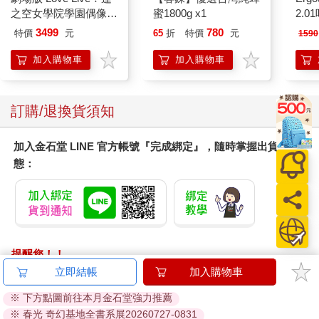
之空女學院學園偶像俱
蜜1800g x1
2.
樂部 Bloom Garden
3499
780
特價
元
65
折
特價
元
1590
Party蓮之空預售大套
組
加入購物車
加入購物車
訂購/退換貨須知
加入金石堂 LINE 官方帳號『完成綁定』，隨時掌握出貨動
態：
提醒您！！
金石堂及銀行均不會請您操作ATM! 如接獲電話要求您前往
立即結帳
加入購物車
ATM提款機，請不要聽從指示，以免受騙上當！
※ 下方點圖前往本月金石堂強力推薦
※ 春光 奇幻基地全書系展20260727-0831
退換貨須知：