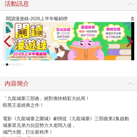
活動訊息
閱讀漫遊錄-2026上半年暢銷榜
飢
內容簡介
「九龍城寨三部曲」絕對痛快精彩大結局！
暗黑王道經典之作！
電影《九龍城寨之圍城》劇情從《九龍城寨》三部曲第1集啟動
城寨眾兄弟力抗惡勢力大老闆入侵，
城門大開，打出新秩序！