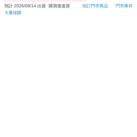
**提醒您，鑑賞期不等於試用期，退回商品須為全新狀態**
預計 2026/08/14 出貨
購買後進貨
預訂門市商品
門市庫存
大量採購
依據「消費者保護法」第19條及行政院消費者保護處公告之
「通訊交易解除權合理例外情事適用準則」，以下商品購買
後，除商品本身有瑕疵外，將不提供7天的猶豫期：
易於腐敗、保存期限較短或解約時即將逾期。（如：生
鮮食品）
依消費者要求所為之客製化給付。（客製化商品）
報紙、期刊或雜誌。（含MOOK、外文雜誌）
經消費者拆封之影音商品或電腦軟體。
非以有形媒介提供之數位內容或一經提供即為完成之線
上服務，經消費者事先同意始提供。（如：電子書、電
子雜誌、下載版軟體、虛擬商品…等）
已拆封之個人衛生用品。（如：內衣褲、刮鬍刀、除毛
刀…等）
若非上列種類商品，均享有到貨7天的猶豫期（含例假
日）。
辦理退換貨時，商品（組合商品恕無法接受單獨退貨）必須
是您收到商品時的原始狀態（包含商品本體、配件、贈品、