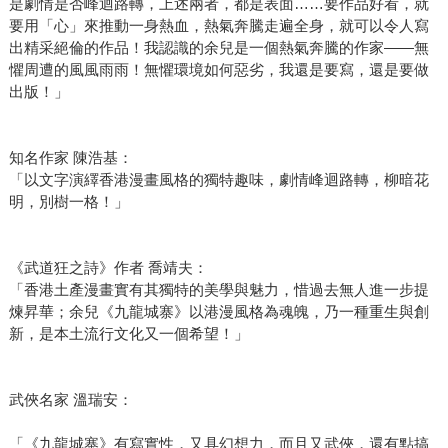
是劇情是否峰迴路轉，上述兩者，都是表面……要作品好看，就
要用「心」來推動一身熱血，熱氣奔騰走遍全身，就可以令人寫
出精采絕倫的作品！我認識的余兒是一個熱氣奔騰的作家——無
懼周遭的風風雨雨！無懼環境如何惡劣，我還是要寫，還是要做
出版！」
知名作家 陳浩基：
「以文字演繹香港漫畫風格的獨特趣味，劇情峰迴路轉，柳暗花
明，別樹一格！」
《武道狂之詩》作者 喬靖夫：
「香港土產漫畫實有其獨特的美學與魅力，惜過去無人進一步提
煉昇華；余兒《九龍城寨》以港漫風格為魂魄，乃一種重生與創
新，是本土流行文化又一個希望！」
武俠名家 溫瑞安：
「《九龍城寨》有寫實性，又具幻想力，而且又武俠，還有點搞