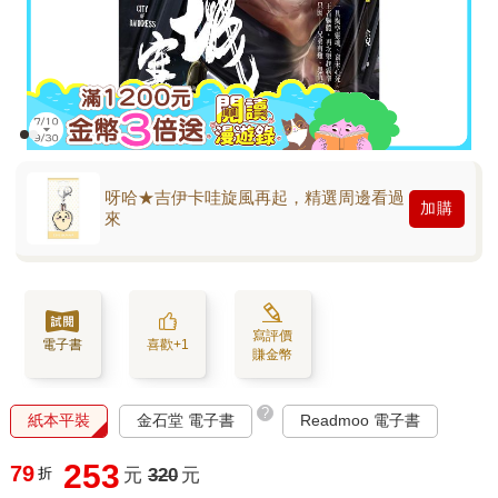
呀哈★吉伊卡哇旋風再起，精選周邊看過
加購
來
寫評價
電子書
喜歡+1
賺金幣
?
紙本平裝
金石堂 電子書
Readmoo 電子書
253
79
折
元
320
元