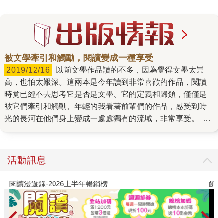
被文學牽引和觸動，閱讀變成一種享受
2019/12/16
以前文學作品讀的不多，因為覺得文學太崇
高，也怕太艱深。這兩本是今年讀到非常喜歡的作品，閱讀
時竟已經不去思考它是否是文學、它的定義和歸類，僅僅是
被它們牽引和觸動。年輕的我看著前輩們的作品，感受到時
光的長河在他們身上變成一處處獨有的流域，非常享受。 推
薦書單→《2018561716603》 這是我讀的王定國老師的第二
本書，前一本《敵人的櫻花》是長篇小說，《神來的時候》
則是短篇小說。每一篇看似平淡如水的簡單情節，看完後總
活動訊息
是久久不能自己。那是年輕的我還無法觸及的，但卻由著王
定國老師的筆觸，感受到時光的長河在他身上變成一處處獨
閱讀漫遊錄-2026上半年暢銷榜
飢
有的流域，是非常享受的閱讀經驗。 推薦書單
→《2018630111209》 這是第一次讀陳雋弘老師的詩，大為
驚艷。很像細緻的熱生焦糖拿鐵，情緒很綿密，喝進肚裡會