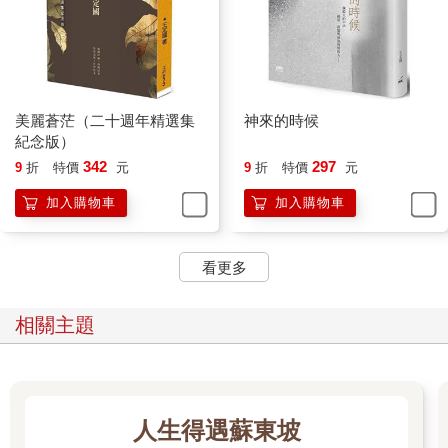
顯然老谷快被逼瘋了，不分對象逢人告起狀來。
「對方是什麼要求把他嚇到？」
「真的假的？」
美麗蒼茫（二十週年精選集
神來的時候
紀念版）
「哪有可能？」
342
297
9
折
特價
元
9
折
特價
元
加入購物車
加入購物車
「哎呀，不敢相信，有這種人。」
他覺得不該讓阿紅繼續這樣咬耳朵，趕緊拖著石膏腿站起來，卻
看更多
已來不及，聽見她是這樣回答的：「幾歲的人了，這樣不會太噁
心嗎？」
相關主題
他蹬著跳著來到了客廳，摀住話筒，要她去掃地，鄰居的落葉飄
進來了。
老谷繼續說：「老兄，你不答應，但是黃杏枝剛才又打來了，這
次我趁機會問得更清楚，也算對你有個交代。她念到國中畢業就
人生得遇蘇東坡
被送去工廠，二十五歲結婚，第二年丈夫拿走她的積蓄跑掉了。