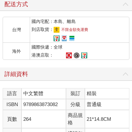
「是怎樣的人？我對她真的毫無印象。」
配送方式
「小學到現在都幾年了，誰還有印象。我是因為十幾年前辦過那
國內宅配：本島、離島
場同學會，你沒有參加，結果她來了，主動找我說她叫黃杏枝，
我才想起以前確實有她這個人。早知道的話，當初連名片也不給
到店取貨：
台灣
不限金額免運費
她。」
國際快遞：全球
他嗯了聲，覺得自己既然沒答應，瞭解太多反而難回頭，就作罷
海外
了。
港澳店取：
雖然沒有把這件事放在心裡，昨晚卻還是睡不好，半夜起來兩
詳細資料
次，摸索著進出浴室，就是不想開燈又看到妻的空床。小桌几隔
開了兩張床，上面放他睡前的書、老花眼鏡和備用的半杯水，桌
几再過去則是她的枕頭和被單，一樣都沒少，看起來好像還在沉
語言
中文繁體
裝訂
精裝
睡著，直到從昏暗中的浴室回來重新躺好，輾轉幾下翻身過去，
聽不見一絲絲動靜，才又不得不相信她真的已經遠在異鄉。
ISBN
9789863873082
分級
普通級
兒子在舊金山找到工作後，她說要去依親，從此住了下來。
商品規
頁數
264
21*14.8CM
格
幾個月後他不甘寂寞，果決地把這兩張床合併靠攏，再用訂製的