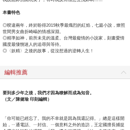
本書特色
◎暌違兩年，終於盼得2019秋季最熾烈的紅焰，七篇小說，燎照
世間男女曲折崎嶇的情感深淵。
◎精準如神，前所未見的溫柔。台灣最癡情的小說家，刻畫愛情
國度最悽惻迷人的追尋與等待。
◎〈妖精〉之後的故事，從沒想過的逆轉人生！
編輯推薦
要到多少年之後，我們才因為瞭解而成為知音。
（文／陳健瑜 印刻編輯）
「你可能已經忘了。我的不幸就是因為我還記得。」總是這樣開
始，ㄧ通電話、ㄧ封信、ㄧ個意料之外的造訪，王定國擅長捕捉