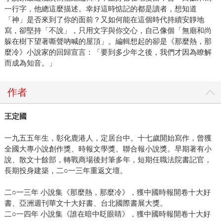
一行字，他總這麼描述。幸好這時惦記的都是讀者，想知道
「神」是否來到了你的面前？又如何能在這個時代持續安靜地
寫，卻堅持「不說」，只用文字與你交心，自己像個「無廟和尚
躲在樹下望著嘶聲吶喊的屋頂」。編輯想起的卻是《那麼熱，那
麼冷》小說家的回歸宣言：「要到多少年之後，我們才因為瞭解
而成為知音。」
作者
王定國
一九五五年生，彰化鹿港人，定居台中。十七歲開始寫作，曾獲
全國大專小說創作獎、時報文學獎、聯合報小說獎。早期著有小
說、散文十餘部，轉戰商場後封筆多年，短期任職法院書記官，
長期投身建築，二○一三年重返文壇。
二○一三年 小說集《那麼熱，那麼冷》，獲中國時報開卷十大好
書、亞洲週刊華文十大好書、台北國際書展大獎。
二○一四年 小說集《誰在暗中眨眼睛》，獲中國時報開卷十大好