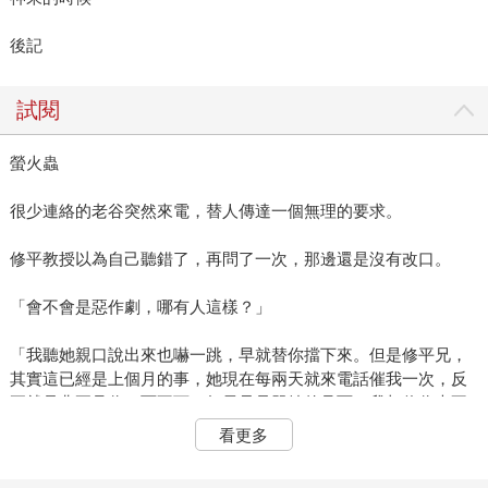
後記
試閱
螢火蟲
很少連絡的老谷突然來電，替人傳達一個無理的要求。
修平教授以為自己聽錯了，再問了一次，那邊還是沒有改口。
「會不會是惡作劇，哪有人這樣？」
「我聽她親口說出來也嚇一跳，早就替你擋下來。但是修平兄，
其實這已經是上個月的事，她現在每兩天就來電話催我一次，反
正就是非要見你一面不可。如果只是單純的見面，我相信你也不
至於拒絕，但她偏偏還要那樣，我能怎麼辦，除了請你趕快答
看更多
應，我真的沒辦法再應付了。」