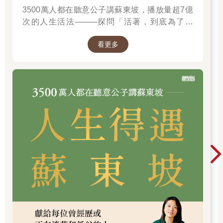
3500萬人都在聽意公子講蘇東坡，播放量超7億
後來親戚把她安排到菜市場的肉攤上幫傭打雜，一做十幾年，認
次的人生活法────探問「活著，到底為了什
識了一個魚販，結了婚生下一個女兒，現在已念大學。其實我不
麼？」────
是看不起她才問她的身世，都是她自願說出來的，好像只要能見
看更多
到你，要她坦白說什麼都無所謂。」
他很想問，難以啟齒，但最後還是沒忍住，「精神上沒有問題
嗎？」
「好得很，每天看兩份報紙，說話也很清楚，知道自己在做什
麼，她說見你一面是她這輩子最大的心願，我還能說什麼。好
啦，還是不要瞞你，她的問題大概就是長相吧，長得實在太…，
難道你真的都不記得，班上那幾個同學有時上個廁所碰到她，回
來就故意哇哇叫的，你想起來了沒有？」
「欺負人才那麼誇張。」
「修平兄，我相信你也不會以貌取人，所以就更應該答應下來才
對。何況她在電話中每次談到你，簡直就是眉開眼笑，就算最親
近的人也不可能會這樣。你自己想想看，還要再拒絕的話不是讓