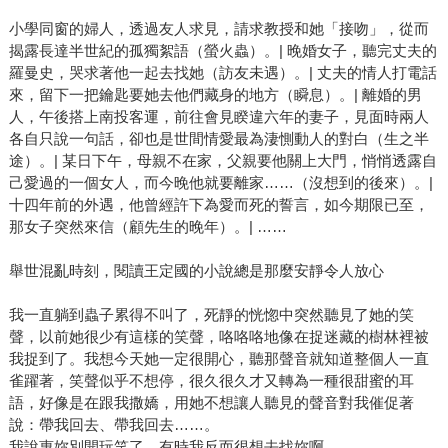
小學同窗的婦人，透過友人求見，請求教授和她「接吻」，從而
揭露長達半世紀的孤獨絮語（螢火蟲）。| 晚婚女子，聽完丈夫的
羅曼史，哭求著他一起去找她（訪友未遇）。| 丈夫的情人打電話
來，留下一把鑰匙要她去他們藏身的地方（瞬息）。| 離婚的男
人，午後搭上南投客運，前往會見睽違六年的妻子，見面時兩人
各自只說一句話，卻也是世間情愛最為淒惻動人的對白（生之半
途）。| 某日下午，母親不在家，父親要他關上大門，悄悄透露自
己愛過的一個女人，而今晚他就要離家……（沒想到的後來）。|
十四年前的外遇，他曾經許下為愛而死的誓言，如今期限已至，
那女子突然來信（顧先生的晚年）。| ……
舉世混亂時刻，閱讀王定國的小說總是那麼安靜令人放心
我一直躺到蟲子累得不叫了，死靜的恍惚中突然聽見了她的笑
聲，以前她很少有這樣的笑聲，咯咯咯地像在捉迷藏的樹林裡被
我捉到了。我想今天她一定很開心，聽那聲音就知道整個人一直
雀躍著，笑聲似乎不想停，很久很久才又轉為一種很甜蜜的耳
語，好像是在跟我撒嬌，用她不想讓人聽見的聲音對我催促著
說：帶我回去、帶我回去……。
我說惠妳別開玩笑了，有時我反而很想去找妳啊……