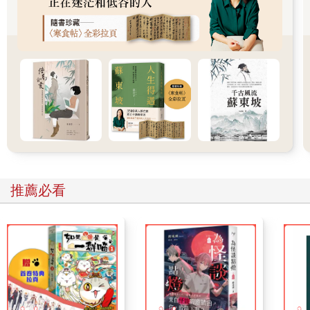
她很受傷嗎？好吧，就這樣吧，到時候我陪她一起來就是了。」
「她另外要求的……，可以不要吧？」
「這我真的就沒把握，來就來了，我能拴她一條繩子嗎？她就是
堅持要和你接吻才來見你的。不過這也沒什麼，你不會應付一
下？既然我也在場，她又能怎樣。我們教書的說到男女之間這種
事總是吞吞吐吐假惺惺，但人家是賣魚的，也只有她這種人才會
把接吻說得那麼正式，『只要教授願意和我接吻，兩秒鐘也好，
我一定會馬上走』，你想想看，難道兩秒鐘你也不敢？再麻煩也
就這樣而已啦，同意的話我就趕快去回覆，不然我那些八卦同事
還會繼續到處亂說，都以為我是跟什麼女人怎樣了。」
推薦必看
老谷把人帶來了，婦人停在台階下等待，招手喚她才跟上來。
修平教授說著歡迎，面無表情，語氣含糊也不看人，等到一起坐
上客廳沙發，才悄悄掠她一眼，不敢相信這十月底的秋風裡，那
蕭條的身體裹著冬天的棉襖，還穿來一條毛褲，兩個膝蓋緊靠
著，包著花巾的盒子擱在腿上，兩手拘謹地放在盒子上端，使得
瘦短的臉像個蠟黃的缺月浮在上面。