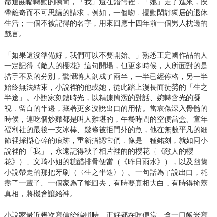
命運齒輪轉動的瞬間，「我」還在錯愕裡，「她」走了進來，挾
帶離奇而不可思議的請求，例如，一個吻，擾動閑靜獨居的退休
生活；一個不被記得的名字，用來回應十四年前一個男人枕邊的
戲言。
「如果還沒準備好，我們可以不要開始。」熟悉王定國作品的人
一定記得《敵人的櫻花》這句開場，但更多時候，人所面對的是
措手不及的分別，驚懾將人剖成了兩半，一半已經停格，另一半
始終無法結束，小說裡的他或她，從此踏上漫長而徒勞的「生之
半途」。小說家刻鏤時光，以精鍊簡潔的對話、婉轉含光的凝
視，留白的半邊，藏著更多沒說出口的用情。當哀傷深入骨髓的
時候，連吃個炒麵都是叫人難堪的，午餐時間的空便當盒、童年
福利社的最後一支冰棒、幾條被拒門外的魚，他在無數平凡的細
節裡採擷心碎的痕跡，重新指認它們，像是一種銘刻，就如同小
說裡的「我」，永遠記得秋子相片裡的的櫻花（《敵人的櫻
花》）、文琦小姐的糖醋排骨便當（《昨日雨水》），以及幽蘭
小說帶走的那把牙刷（〈生之半途〉）。一句話為了說出口，耗
盡了一輩子。一個家為了能回去，有時要真相大白，有時得掩蓋
真相，將機會讓給神。
小說家最近幾次寫信給編輯時，正好都在吃便當，含一口飯米寫