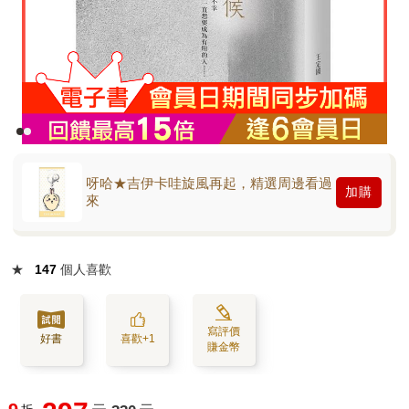
呀哈★吉伊卡哇旋風再起，精選周邊看過
加購
來
★
147
個人喜歡
寫評價
好書
喜歡+1
賺金幣