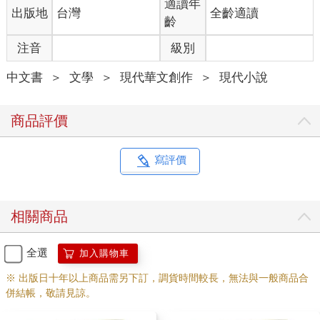
大床罩完整地鋪接起來，還拍了照片寄給她，回了一個頻頻點頭
適讀年
出版地
台灣
全齡適讀
讚賞的圖像，以為她就被打動了，結果還是不置一語，看來就是
齡
鐵了心不再回來。
注音
級別
修平教授被潑冷水後，為了心裡那一點點自尊，也看不慣自己像
中文書
＞
文學
＞
現代華文創作
＞
現代小說
個鰥夫獨睡著大床，才又收掉了新床罩，把她的床推回到原位，
看起來至少還像兩人相伴，只是出門遠行還沒回來罷了。
商品評價
五十歲後她才開始鬧那種老情緒，可見年輕時都在壓抑，跟著他
住過深山裡的客難小屋，也陪他跋涉在荒郊野外探勘那些自然生
態，那時從沒聽她喊過一聲苦，怎麼知道那種熱情終究抵不過中
寫評價
年過後的寂寞，冷卻下來後就撒手不管了。
上個月帶著學員採集山溝裡的蟲卵，踩到石頭上的苔癬摔斷了
相關商品
腿，裹上石膏後視訊過去，竟然一點也沒有震驚，也不打開她那
邊的鏡頭，只叫他把腿舉高，右邊一點，靠左一點，再轉身繞一
圈讓她瞧瞧膝蓋四周，然後問他身上還有哪裡受傷，沒有的話以
全選
加入購物車
後就不要再亂跑了。
※ 出版日十年以上商品需另下訂，調貨時間較長，無法與一般商品合
併結帳，敬請見諒。
老谷說的那件事，當然一聽就拒絕，還有什麼心情見不見面。