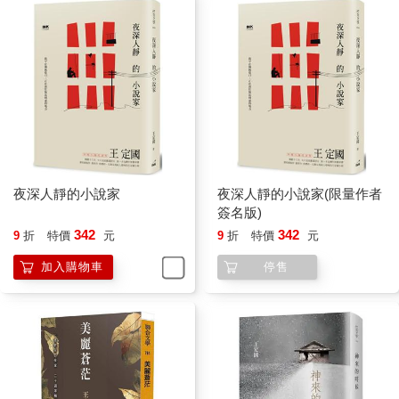
修平教授一早起來就在屋外坐著，陽光照不到的側院裡很適合他
看書，一看就特別專注，一直到吸塵器的噪聲穿過小窗傳到耳
裡，他才知道阿紅早就開門上工，正在忙著清理地板。閉門獨居
以來，屋子裡就剩下這女人每週五次的聲音，幫他整理家務，煮
兩頓飯，晚飯煮好就下班，隔天再來收拾他的剩菜和碗盤。
斷腿後不想讓她看了悲哀，索性也把她辭退了。一個禮拜後卻又
不請自來，爬到樓上請他下來吃飯，滿腹心酸和委屈，說她一切
都能理解：「教授，你把教書工作辭掉了，連門前門後那些花花
草草也都鏟掉不要，當然更不可能留下我這種人礙手礙腳，但你
夜深人靜的小說家
夜深人靜的小說家(限量作者
還是考慮一下吧，太太也希望我能留下來幫忙，錢拿少一點都沒
簽名版)
關係，我晚一點來，早一點走，該做的不會少，也不會吵到你
342
342
9
折
特價
元
9
折
特價
元
的，這點請你放心，至少讓我做到你的腿好了為止啊。」
加入購物車
停售
阿紅推完了地板，電話鈴聲特別尖銳地傳過來。
認真聽，才知道又是昨晚的老谷，還不罷休又打來了。修平教授
聽見阿紅已插上一腳，而且很快下了結論說：「是啊，難得又是
小學同學，教授到底怎麼了，只是來拜訪而已嘛，為什麼不答
應？」