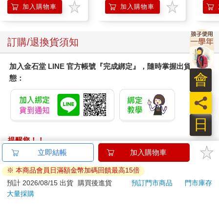
加入購物車
加入購物車
「妳太客氣了，杏枝女士過得好嗎？」
「修平……教授，我過得不好，活著就好。我沒有再離婚，就是
訂購/退換貨須知
為了活下去，何況女兒對我很貼心，這次我能來到這裡就是她的
鼓勵，給我勇氣…。修平教授你不要誤會，我只想來看看你，這
加入金石堂 LINE 官方帳號『完成綁定』，隨時掌握出貨動
幾年來只要報紙雜誌有任何相關的生態報導，我就會想盡辦法從
會
態：
各種資訊中找到你的名字，從一九九五年一直到去年，只有今年
一直找不到你的名字，螢火蟲季你也沒有參加，對我來說是很不
員
好的預感，果然是真的，沒多久就在報紙上看到摔斷腿的消
息…。」「真想不到妳會那麼喜歡螢火蟲。」老谷說。
日
修平教授沒有說。
提醒您！！
金石堂及銀行均不會請您操作ATM! 如接獲電話要求您前往
立即結帳
加入購物車
「因為，我覺得……，教授你就是螢火蟲。」她勇敢地看著他的
ATM提款機，請不要聽從指示，以免受騙上當！
眼睛，「我今天來就是要說這件事，那時我們學校舉辦美勞競
※ 本商品會員日滿額金幣加碼回饋最高15倍
賽，修平你拿到了冠軍，我第一次看到的螢火蟲就是你用竹葉做
退換貨須知：
預計 2026/08/15 出貨
購買後進貨
預訂門市商品
門市庫存
出來的，那雙翅膀塗上你塗上深褐色的顏料，還在翅膀中間留下
大量採購
**提醒您，鑑賞期不等於試用期，退回商品須為全新狀態**
很細膩的黃線條，而頭上好像有一盞燈剛剛打開，看起來就像隨
依據「消費者保護法」第19條及行政院消費者保護處公告之
時準備飛起來。導師那天特別高興，把你的名字放大寫在黑板
「通訊交易解除權合理例外情事適用準則」，以下商品購買