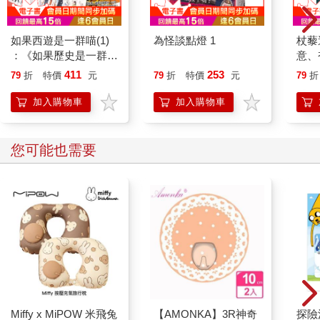
「這位就是黃杏枝女士。」老谷說。
如果西遊是一群喵(1)
為怪談點燈 1
杖藜
「教授，對不起……」缺月低著臉。
：《如果歷史是一群
意、
喵》作者最新力作，附
恭談
411
253
79
折
特價
元
79
折
特價
元
79
折
「啊，我已辦了退休，就不要再教授了，直接叫名字就好。」
【首卷特典】拉頁
想
加入購物車
加入購物車
雖然這樣說著，卻還沒從記憶裡找到她，就算找不到，人都在眼
前了。老谷說她長得嚇人，其實沒那麼誇張，就是瘦得比較明
顯，不然整個臉很靜，沒什麼廢話那樣的臉，倒有一股滄桑鎖在
您可能也需要
眉宇，看起來反而形成很堅定的神情。
女士正要抬臉，廚房裡端出了三杯茶，蓋子碰著杯子，一路嗑嗑
嗑地噴著熱煙。修平知道這阿紅有點故意，留下最後一杯才端到
客人面前，就為了多瞄一眼，茶盤夾在腋下，再把杯子挪前挪
後，大概覺得長相不怎麼樣才放心走回廚房。
寒暄還不熱絡，老谷賣力說著話，女士則把盒子移到茶几上，從
皮包裡掏出一張泛黃的照片。老谷先看，近看遠看然後哦哦哦地
應付著，看完後傳給修平。他慎重地戴上老花眼鏡，原來畫面裡
Miffy x MiPOW 米飛兔
【AMONKA】3R神奇
探險
站著講台上的自己，看不出有什麼奇特，類似的照片他已看過了