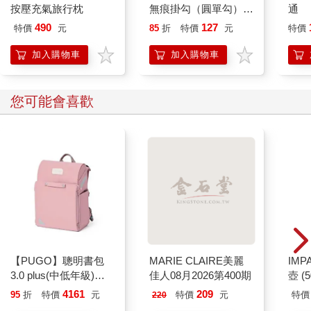
按壓充氣旅行枕
無痕掛勾（圓單勾）
通
幾十張。
（蕾絲點點－奶油）2
490
127
特價
元
85
折
特價
元
特價
入
「這是二○○二年教授在博物館的演講，我也在裡面。」杏枝女士
加入購物車
加入購物車
說。
兩人只好一起發出驚嘆聲，湊近脖子再瞧幾眼，終於看到講台下
您可能會喜歡
一排撐高的蘭花叢，一個女人就站在那裡，笑得匆匆忙忙，和那
些紅的白的蘭花對照起來看，顯然是臨時起意，直接衝向鏡頭才
有那樣倉促的身影。
「那就是我啦。」她說。
「噢，十幾年了，原來杏枝從以前就是教授的粉絲。」
她被老谷叫出了名字，便不再那麼羞澀又緊繃了，開始如數家
珍：「修平教授……雖然平常不是研究農學生態這個領域，卻對
螢火蟲的復育投入更多心血，每一次的成果我都有拍下來收藏，
【PUGO】聰明書包
MARIE CLAIRE美麗
IM
而且我再婚那一年，剛好看到教授第一次公開發表了紀錄片，螢
3.0 plus(中低年級)藕
佳人08月2026第400期
壺 (
火蟲滿山滿谷飛舞，看了好激動，那好像就是教授送給我的祝
粉 全新進化玩美上市
IMU
4161
209
95
折
特價
元
特價
元
特價
220
福。」