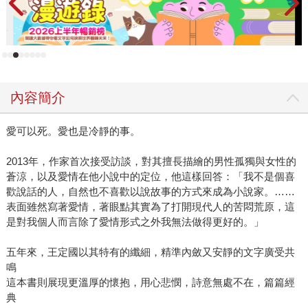
有一股熱。原本比較少讀詩的我，有一陣子難得睡前都會讀
一、兩首，因為捨不得讀完，許多情感都能走陳雋弘老師的
詩裡得到照顧。 前往→ 2019年度出版情報
內容簡介
愛可以死。愛也是冷靜的事。
2013年，作家首次接受訪談，對其擅長描繪的男性孤獨與女性的
蒼涼，以及愛情在他小說中的定位，他這樣回答：「我不是個喜
歡說話的人，自然也不喜歡以說故事的方式來成為小說家。……
表面雖然寫著愛情，著眼點其實為了打開現代人的苦悶荒原，這
是對我個人而言除了愛情形式之外我無法做得更好的。」
五年來，王定國以其特有的纖細，精準內斂又安靜的文字廣受共
鳴
這本書則展現更溫厚的懷抱，用心悲憫，詩意無處不在，篇篇經
典