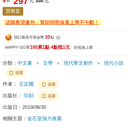
297
9
折
元
330
元
買整套
認購希望書包，幫助弱勢孩童上學不中斷！
10
預計最高可得金幣
點
?
100累1點 4點抵1元
HAPPY GO享
折抵無上限
分類：
中文書
＞
文學
＞
現代華文創作
＞
現代小說
追蹤
作者：
王定國
追蹤
出版社：
印刻
追蹤
出版日：
2019/08/30
相關主題：
金石堂強力推薦