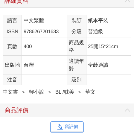
詳細資料
語言
中文繁體
裝訂
紙本平裝
ISBN
9786267201633
分級
普通級
商品規
頁數
400
25開15*21cm
格
適讀年
出版地
台灣
全齡適讀
齡
注音
級別
中文書
＞
輕小說
＞
BL /耽美
＞
華文
商品評價
寫評價