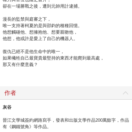
卻在一場勝戰之後，遭到元帥用計逮捕。
漫長的監禁與庭審之下，
唯一支持著柯夏的是與邵鈞的種種回憶。
他想觸碰他、想擁抱他、想要親吻他，
他想，他或許是愛上了自己的機器人。
復仇已經不是他生命中的唯一，
如果犧牲自己最寶貴最堅持的東西才能爬到最高處，
那又有什麼意義？
作者
灰谷
晉江文學城簽約網路寫手，發表和出版文學作品200萬餘字，作品
有《鋼鐵號角》等作品。