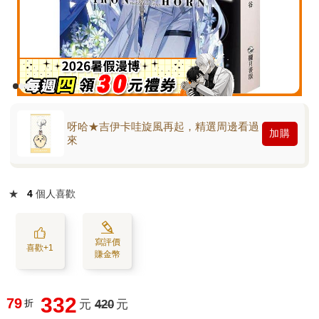
呀哈★吉伊卡哇旋風再起，精選周邊看過
加購
來
★
4
個人喜歡
寫評價
喜歡+1
賺金幣
332
79
折
元
420
元