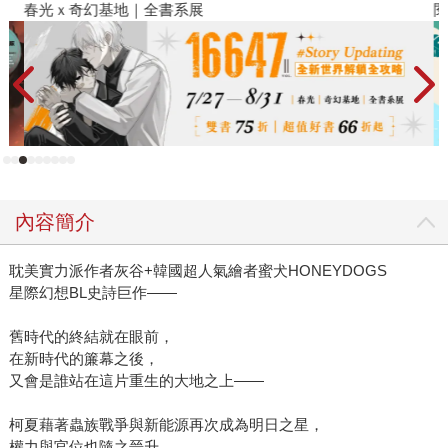
春光ｘ奇幻基地｜全書系展
閱
內容簡介
耽美實力派作者灰谷+韓國超人氣繪者蜜犬HONEYDOGS
星際幻想BL史詩巨作——
舊時代的終結就在眼前，
在新時代的簾幕之後，
又會是誰站在這片重生的大地之上——
柯夏藉著蟲族戰爭與新能源再次成為明日之星，
權力與官位也隨之晉升，