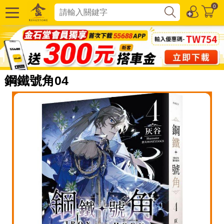
0
鋼鐵號角04