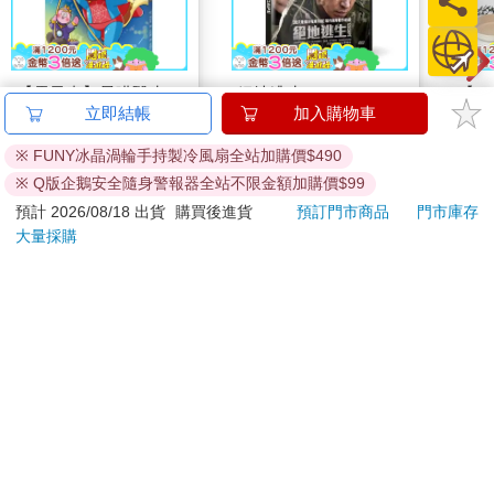
【電子書】星喵醫生
絕地逃生 DVD
【KI
立即結帳
加入購物車
3─ 聽聽我的煩惱吧-實
列-
現自我
平煎
231
399
特價
元
特價
元
56
折
※ FUNY冰晶渦輪手持製冷風扇全站加購價$490
※ Q版企鵝安全隨身警報器全站不限金額加購價$99
電子書
加入購物車
預計 2026/08/18 出貨
購買後進貨
預訂門市商品
門市庫存
大量採購
訂購/退換貨須知
加入金石堂 LINE 官方帳號『完成綁定』，隨時掌握出貨動
態：
提醒您！！