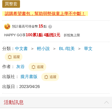
買整套
認購希望書包，幫助弱勢孩童上學不中斷！
15
預計最高可得金幣
點
?
100累1點 4點抵1元
HAPPY GO享
折抵無上限
分類：
中文書
＞
輕小說
＞
BL /耽美
＞
華文
追蹤
作者：
灰谷
追蹤
出版社：
朧月書版
追蹤
出版日：
2023/04/26
活動訊息