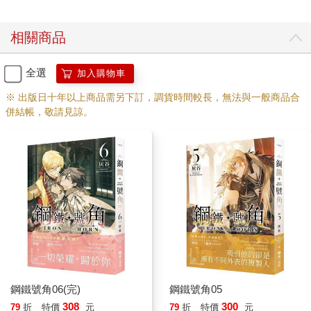
相關商品
全選
加入購物車
※ 出版日十年以上商品需另下訂，調貨時間較長，無法與一般商品合
併結帳，敬請見諒。
鋼鐵號角06(完)
鋼鐵號角05
308
300
79
折
特價
元
79
折
特價
元