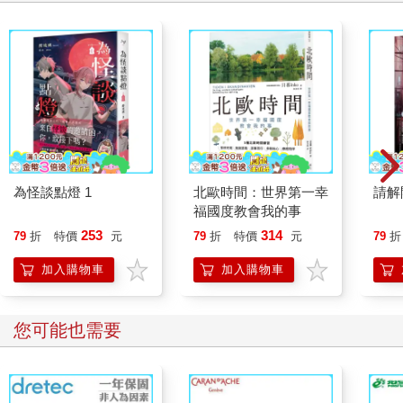
為怪談點燈 1
北歐時間：世界第一幸
請解
福國度教會我的事
253
314
79
折
特價
元
79
折
特價
元
79
折
加入購物車
加入購物車
您可能也需要