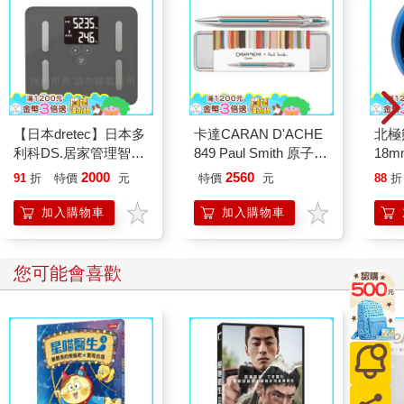
【日本dretec】日本多
卡達CARAN D'ACHE
北極
利科DS.居家管理智能
849 Paul Smith 原子筆
18m
四合一體重體脂計-珊
ED.5 條紋銀
2000
2560
91
折
特價
元
特價
元
88
折
瑚灰(BS-248DG)
加入購物車
加入購物車
您可能會喜歡