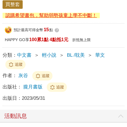
買整套
認購希望書包，幫助弱勢孩童上學不中斷！
15
預計最高可得金幣
點
?
100累1點 4點抵1元
HAPPY GO享
折抵無上限
分類：
中文書
＞
輕小說
＞
BL /耽美
＞
華文
追蹤
作者：
灰谷
追蹤
出版社：
朧月書版
追蹤
出版日：
2023/05/31
活動訊息