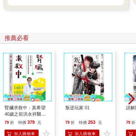
柯夏點了點頭：「多謝提醒，我會注意。」
他在掛斷前和阿納托利忽然又說了幾句話：「我已經忘記了你說
的那個聯盟元帥那時候意氣風發的心情，但是我現在只知道，他
曾經花了半年的薪水，去訂製了一對對戒，想要送給一個人。」
「我很難理解那時候究竟是什麼心情，對方又到底給了我多少，
推薦必看
才讓那麼陷於仇恨中冷漠的我下定決心訂製對戒給予回應，我想
那一定是非常、非常長久的陪伴與守護，以及非常豐沛的愛意。
那個抹去這一切的人，我不能原諒。」
腎臟求救中：真希望
叛逆玩家 01
請解
40歲之前洪永祥醫師
就告訴我這些事
379
253
79
折
特價
元
79
折
特價
元
79
折
加入購物車
加入購物車