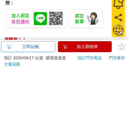
態：
提醒您！！
金石堂及銀行均不會請您操作ATM! 如接獲電話要求您前往
ATM提款機，請不要聽從指示，以免受騙上當！
退換貨須知：
**提醒您，鑑賞期不等於試用期，退回商品須為全新狀態**
依據「消費者保護法」第19條及行政院消費者保護處公告之
「通訊交易解除權合理例外情事適用準則」，以下商品購買
後，除商品本身有瑕疵外，將不提供7天的猶豫期：
易於腐敗、保存期限較短或解約時即將逾期。（如：生
鮮食品）
依消費者要求所為之客製化給付。（客製化商品）
報紙、期刊或雜誌。（含MOOK、外文雜誌）
經消費者拆封之影音商品或電腦軟體。