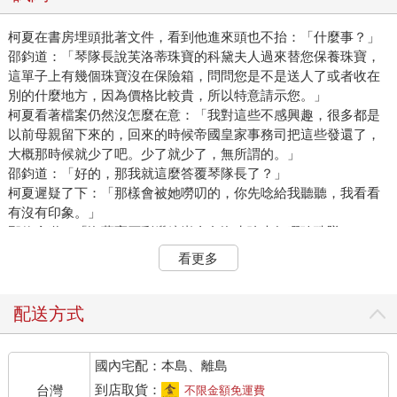
柯夏在書房埋頭批著文件，看到他進來頭也不抬：「什麼事？」
邵鈞道：「琴隊長說芙洛蒂珠寶的科黛夫人過來替您保養珠寶，
這單子上有幾個珠寶沒在保險箱，問問您是不是送人了或者收在
別的什麼地方，因為價格比較貴，所以特意請示您。」
柯夏看著檔案仍然沒怎麼在意：「我對這些不感興趣，很多都是
以前母親留下來的，回來的時候帝國皇家事務司把這些發還了，
大概那時候就少了吧。少了就少了，無所謂的。」
邵鈞道：「好的，那我就這麼答覆琴隊長了？」
柯夏遲疑了下：「那樣會被她嘮叨的，你先唸給我聽聽，我看看
有沒有印象。」
邵鈞念道：「海藍寶石彩鑽鑲嵌金色海水強光無暇珍珠墜。」
柯夏想了下道：「那個在替妹妹的禮服裙做別針時不小心弄丟
看更多
了，刪掉吧。」
邵鈞又念道：「黑珍珠珠串一串。」
柯夏回憶了下道：「那個送舅母了。」
配送方式
邵鈞繼續讀：「三十五克拉無暇水滴裸黃鑽。」
柯夏道：「皇后想要打個寶冠，聽說母親有這個，正好配色，就
國內宅配：本島、離島
要了過去，那時候有拿了顆差不多的粉鑽來換。」
「守候祕銀對戒一對。」
到店取貨：
台灣
不限金額免運費