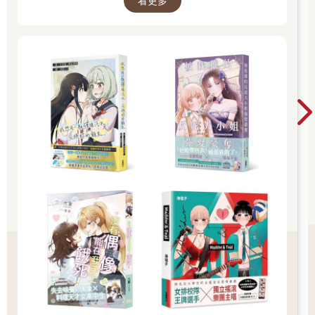
看更多
落。還有尋找我們關於他的記憶被強行催眠淡化的原因。」
阿納托利倒吸一口冷氣：「所以你也不確定他死了沒有？」
柯夏眼睛忽然冷了下來：「我現在覺得可能他還在，興許在什麼
我不知道的地方，有人催眠抹殺掉了他的痕跡，有人卻在模仿他
的一舉一動，用他曾經用過的名字來接近我。」
「你好好照顧風先生，找些催眠專家試試，我這邊也試著從那個
扮演杜因的人入手，查到背後的人。」
「我不知道他有什麼用心，但他一定和失蹤了的杜因有關，否則
不會模仿得如此渾然天成，我會查出來的。」
金髮碧眸的親王忽然笑了下，眼睛裡卻滿是陰鬱：「他真的很
像，我看了一晚上杜因的電影，他一定見過杜因。」
阿納托利深深凝視著他，過了一會兒道：「我不知道你在帝國那
邊經歷了什麼，但是你的變化有點大，我還是希望你能回來，希
望那個坦蕩充滿強烈自信，眼睛裡有陽光的聯盟元帥回來。還
有，不要強行回憶被催眠的事情，我請了催眠專家來看過，催眠
的人是個真正的高手，在他潛意識裡埋下了非常強大的暗示，應
該是花間風強行回憶後，潛意識與他自己的主觀精神力相斥才導
致了昏迷，但目前看來相關腦部檢測都是正常的，希望沒有大
事。」
「我已經和霜鴉他們說，暫停對杜因過去的探索，你也一樣，安
全第一。」