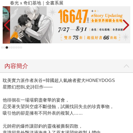
春光ｘ奇幻基地｜全書系展
閱
內容簡介
耽美實力派作者灰谷+韓國超人氣繪者蜜犬HONEYDOGS
星際幻想BL史詩巨作——
他徘徊在一場場窮盡奢華的宴會，
忍受著失望與空虛不斷侵蝕，試圖找回失去的珍貴事物，
吸引他的卻是擁有不同外表的複製人……
元帥府的爆炸讓邵鈞的靈魂被撕裂四散，
意識卻意外飄洋過海進入了原本渴望的複製人體中，