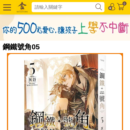
0
鋼鐵號角05