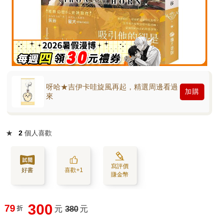
呀哈★吉伊卡哇旋風再起，精選周邊看過
加購
來
★
2
個人喜歡
寫評價
好書
喜歡+1
賺金幣
300
79
折
元
380
元