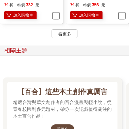
祕密繼承人繼承的，憑帶有羅丹、艾斯丁生物基因的印章行使相
332
356
79
折
特價
元
79
折
特價
元
關權利，但是這麼多年來都沒有出現過這個人。基金會會長代代
相傳，一直以為這是個傳說，直到十幾年前這個傳說中的繼承人
加入購物車
加入購物車
突然出現了，但一直是單線聯繫，他們也沒有見過他的樣子，就
連前陣子的介紹函，也是透過天網聯絡傳來的。也因此，我正想
看更多
要找你問問，杜因在哪裡？我希望能找到他，找到羅丹，來替花
間風看看。」
「另外，霜鴉說了一點，我有點在意，他說當時他們正在懷疑杜
相關主題
因和天網裡的格鬥教師鈞，是同一個人。花間風就是聽到這一
點，才忽然昏迷過去的。雖然不知道有沒有關聯，但是據說這個
鈞和你在天網裡來往也很密切，是杜因的可能很大。」
柯夏臉上一片青白：「我不知道。」
他今天受到了太大的衝擊，有什麼比發現自己曾經打算向一個機
器人贈送對戒更聳人聽聞的事？
【百合】這些本土創作真厲害
比起這件事，杜因一個機器人，是怎麼和機器人無法聯上的天網
裡的鈞變成同一個人的，他又是如何聯繫上神祕的羅丹財產真正
精選台灣與華文創作者的百合漫畫與輕小說，從
繼承人，都不算什麼，畢竟杜因已經做過那麼多匪夷所思的事
青春校園到多元題材，帶你一次認識值得關注的
了。
本土百合作品！
阿納托利追問：「那麼，杜因究竟去哪裡了？」
柯夏喃喃道：「他失蹤了，可能死了，花間風就是在尋找他的下