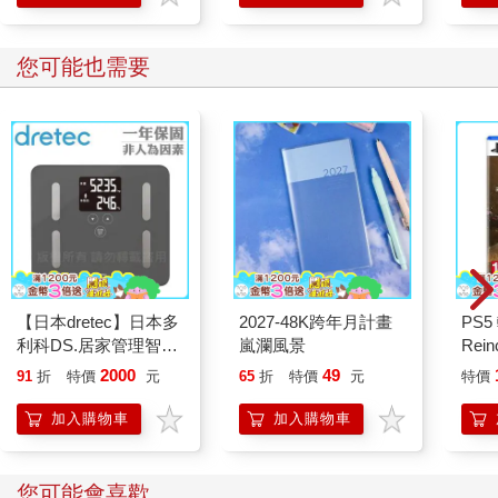
您可能也需要
【日本dretec】日本多
2027-48K跨年月計畫
PS5
利科DS.居家管理智能
嵐瀾風景
Rei
四合一體重體脂計-珊
般版
2000
49
91
折
特價
元
65
折
特價
元
特價
瑚灰(BS-248DG)
加入購物車
加入購物車
您可能會喜歡