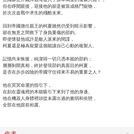
但在睜開眼後，迎接他的卻是被當成格鬥寵物，
於次次血戰中求生的殘酷未來。
回到帝國擔任親王的柯夏雖然仍受到暗示影響，
卻在無意之間救下了身負重傷的邵鈞。
即使懷疑他或許是敵人派來的間諜，
柯夏還是極為寵愛這個能讓自己心動的複製人。
記憶尚未恢復，純潔得一切只憑本能的邵鈞；
層層剝開真相，終於發現邵鈞真面目的柯夏，
是否在步步凶險的帝國守住得來不易的重要之人？
他在冥冥命運的指引下，
在刻在靈魂裡的本能吸引下來到了他的身邊。
他在機器人身體裡頭從未露出過的脆弱和依戀，
全部在他跟前袒露。
作者