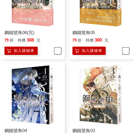
你。」護衛隊之間安慰格鬥失敗傷心的同僚的時候，不都是擁抱
的嗎？
柯夏冷冷道：「你算什麼？我需要你安慰？你只是一個護衛！認
清楚你的身分！複製人！」
邵鈞茫然：「可是你在流眼淚。」看上去很傷心，對戒，尤里說
鋼鐵號角06(完)
鋼鐵號角05
那是送給共度餘生的配偶，可是親王沒有王妃，那這對戒是送給
308
300
79
折
特價
元
79
折
特價
元
誰的？所以他是在傷心沒錯吧？
柯夏不可置信伸手一摸，自己臉上果然溼漉漉的，身體彷彿自己
加入購物車
加入購物車
有知覺，不知何時已經流了滿臉的淚水，他將那兩枚戒指握在手
心，往加密的衛星通訊機要室衝了過去。
他需要和花間風通話。
但對面出現的卻不是花間風，而是奧涅金總統。
阿納托利滿臉嚴肅：「花間風昨天昏迷了，霜鴉說他是在調查一
個叫鈞的格鬥教師時昏迷過去的，目前腦電圖檢查一切正常，就
是在深昏迷中。我正在滿世界找之前替他做腦部手術的羅丹，當
時他自稱是羅丹基金會旗下研究所的研究員，但是沒有找到，我
記得當時還是杜因引薦他來的。」
「你要知道，能夠躲開奧涅金家族的尋找是很難的，但是我就是
沒找到他。我花了高價買通了羅丹基金會的負責人，他才如實告
訴我，那個羅丹真正有價值的研究專案和財產，一直是由指定的
鋼鐵號角04
鋼鐵號角03