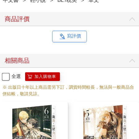
中文書
＞
輕小說
＞
BL /耽美
＞
華文
他的記憶究竟還靠得住嗎？
柯夏伸手用指紋按開了首飾盒，裡頭靜靜躺著兩枚男式對戒。
他拿起來看了一會兒，很快注意到了內側刻有名字首字母Ｋ．Ｄ
商品評價
的花體字。
兩隻戒指都有著這樣的字母，應該是兩位元主人名字的首字母，
設計非常簡潔，線條優美。
寫評價
Ｋ毫無疑問是他，那麼Ｄ，是誰？
彷彿呼之欲出，但是他卻不敢相信。
他，曾經想要買對戒給他的機器人？他們竟然曾經走到這一步
相關商品
了？
他一直覺得自己的心猶如荒蕪的原野，猶如冰封的湖底，永遠不
可能再與任何人結婚。他竟然會訂製對戒給一直陪伴著他的智慧
全選
加入購物車
型機器人？
※ 出版日十年以上商品需另下訂，調貨時間較長，無法與一般商品合
怎麼可能？
併結帳，敬請見諒。
為什麼他記不起來？究竟是什麼人抹去了他對機器人的所有感情
和記憶？
這怎麼可能！他這樣一個人，已經完全沒有了正常人的愛，心裡
充滿了仇恨和冷酷，怎麼會想和機器人廝守終身？
他瞪著那對對戒，簡直不敢置信，這時候忽然旁邊的邵鈞上前擁
抱他，他吃了一驚，一把推開他怒道：「你幹什麼？」
邵鈞向後一個趔趄，差點撞到書架上，有些無措：「我想安慰