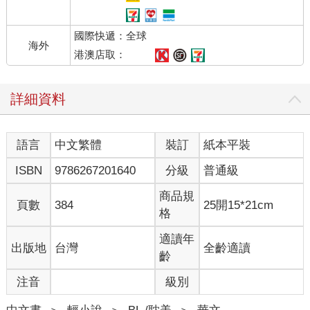
柯夏道：「沒聽說過這個，什麼時候做的？是不是我父親訂製
的。」
國際快遞：全球
邵鈞道：「去年才訂製的。」
海外
柯夏抬起頭，邵鈞補充：「您親自訂製的，訂製地點在聯盟芙洛
港澳店取：
蒂珠寶分店。」
柯夏瞳孔巨縮，伸手將邵鈞手上的清單拿了過來，看到上頭標識
詳細資料
果然時間地點都如邵鈞所說，具體描述為名家設計，由「陪伴」
與「守護』兩只戒指組成對戒，上邊的照片十分清晰，一對設計
十分簡潔的男士戒指。
語言
中文繁體
裝訂
紙本平裝
他的手微微顫抖，忽然彷彿想起了什麼，按開了書桌上的暗格，
從裡頭拿出了一隻上頭刻制著芙洛蒂那著名的常青藤紋飾首飾盒
ISBN
9786267201640
分級
普通級
子出來。整個書房的東西當時都是花間琴替他整體打包收拾來帝
國的，並且完全按照他的習慣又訂製了一張一模一樣的書桌。
商品規
頁數
384
25開15*21cm
所以這個首飾盒，花間琴早就看到了，但是她聰明的沉默了，想
格
必她看到今天這清單，便想起了這首飾盒，但對戒的含義太過曖
昧，她不好意思提醒他，只能含蓄的讓這什麼都不懂的複製人進
適讀年
出版地
台灣
全齡適讀
來提醒他拿出來保養清洗。
齡
她卻不知道，這對對戒的主人，早就忘記了，自己曾經花大價錢
注音
級別
訂製過這樣一對對戒。
他是想拿來送給誰？