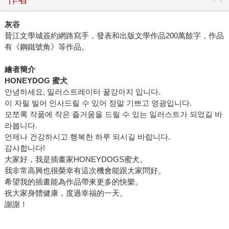
灰谷
晉江文學城簽約網路寫手，發表和出版文學作品200萬餘字，作品
有《鋼鐵號角》等作品。
繪者簡介
HONEYDOG
蜜犬
안녕하세요, 일러스트레이터 꿀강아지 입니다.
이 자릴 빌어 인사드릴 수 있어 정말 기쁘고 영광입니다.
모쪼록 작품에 작은 즐거움을 드릴 수 있는 일러스트가 되었길 바
라봅니다.
언제나 건강하시고 행복한 하루 되시길 바랍니다.
감사합니다!
大家好，我是插畫家HONEYDOGS蜜犬。
我非常高興也很榮幸有這次機會能跟大家問好。
希望我的插畫能為作品帶來更多的快樂。
祝大家身體健康，度過幸福的一天。
謝謝！