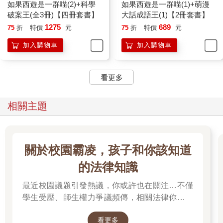
如果西遊是一群喵(2)+科學
如果西遊是一群喵(1)+萌漫
破案王(全3冊)【四冊套書】
大話成語王(1)【2冊套書】
1275
689
75
折
特價
元
75
折
特價
元
加入購物車
加入購物車
看更多
相關主題
關於校園霸凌，孩子和你該知道
的法律知識
最近校園議題引發熱議，你或許也在關注…不僅
學生受壓、師生權力爭議頻傳，相關法律你有了
解嗎？
看更多