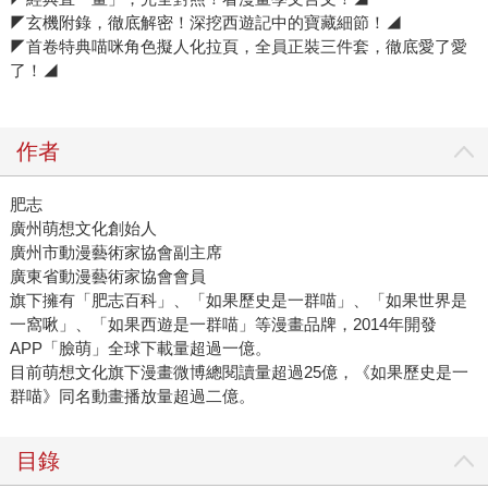
◤玄機附錄，徹底解密！深挖西遊記中的寶藏細節！◢
◤首卷特典喵咪角色擬人化拉頁，全員正裝三件套，徹底愛了愛
了！◢
作者
肥志
廣州萌想文化創始人
廣州市動漫藝術家協會副主席
廣東省動漫藝術家協會會員
旗下擁有「肥志百科」、「如果歷史是一群喵」、「如果世界是
一窩啾」、「如果西遊是一群喵」等漫畫品牌，2014年開發
APP「臉萌」全球下載量超過一億。
目前萌想文化旗下漫畫微博總閱讀量超過25億，《如果歷史是一
群喵》同名動畫播放量超過二億。
目錄