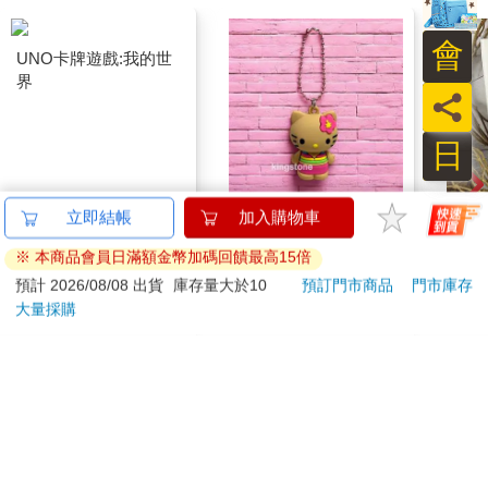
會
員
日
UNO卡牌遊戲:我的世
Sanrio 三麗鷗【焦糖
時錄
界
Kitty】吊飾
白
296
390
9
折
特價
元
66
折
特價
元
特價
加入購物車
加入購物車
訂購/退換貨須知
加入金石堂 LINE 官方帳號『完成綁定』，隨時掌握出貨動
態：