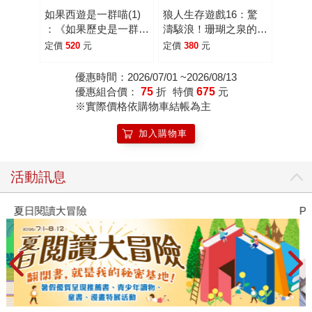
如果西遊是一群喵(1)
狼人生存遊戲16：驚
：《如果歷史是一群
濤駭浪！珊瑚之泉的狼
喵》作者最新力作，附
人遊戲
定價
520
元
定價
380
元
【首卷特典】拉頁
優惠時間：2026/07/01 ~2026/08/13
優惠組合價：
75
折
特價
675
元
※實際價格依購物車結帳為主
加入購物車
活動訊息
夏日閱讀大冒險
P