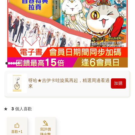
呀哈★吉伊卡哇旋風再起，精選周邊看過
加購
來
★
3
個人喜歡
寫評價
喜歡+1
賺金幣