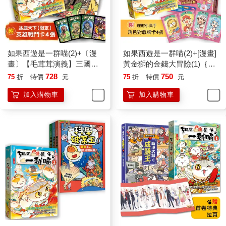
如果西遊是一群喵(2)+〔漫
如果西遊是一群喵(2)+[漫畫]
畫〕【毛茸茸演義】三國爭
黃金獅的金錢大冒險(1)｛附
霸帥翻天(1)【二冊套書】(附
✦理財小高手．角色對戰牌
728
750
75
折
特價
元
75
折
特價
元
✦逐鹿天下「限定」英雄戰
卡4張｝【2冊套書】
加入購物車
加入購物車
鬥卡４張）