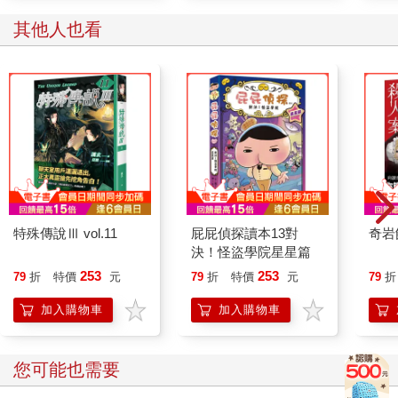
其他人也看
特殊傳說Ⅲ vol.11
屁屁偵探讀本13對
奇岩
決！怪盜學院星星篇
253
253
79
折
特價
元
79
折
特價
元
79
折
加入購物車
加入購物車
您可能也需要