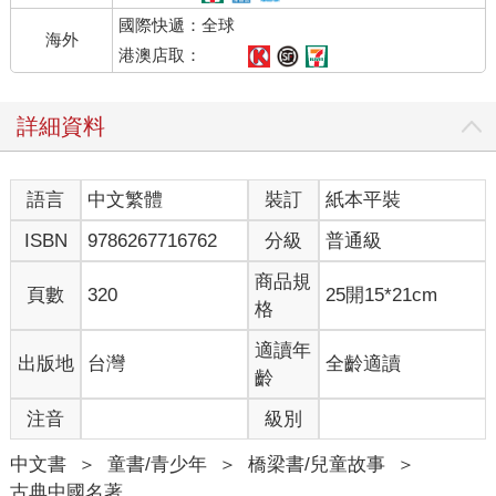
國際快遞：全球
海外
港澳店取：
詳細資料
語言
中文繁體
裝訂
紙本平裝
ISBN
9786267716762
分級
普通級
商品規
頁數
320
25開15*21cm
格
適讀年
出版地
台灣
全齡適讀
齡
注音
級別
中文書
＞
童書/青少年
＞
橋梁書/兒童故事
＞
古典中國名著