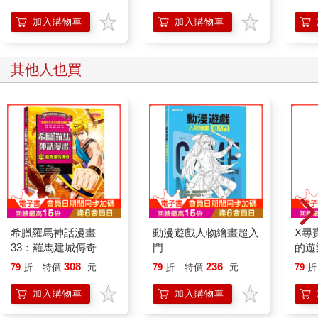
開關，懶人也能變身
「行動派」的37個科
加入購物車
加入購物車
學方法
其他人也買
希臘羅馬神話漫畫
動漫遊戲人物繪畫超入
X尋
33：羅馬建城傳奇
門
的遊
頓．
308
236
79
折
特價
元
79
折
特價
元
79
折
加入購物車
加入購物車