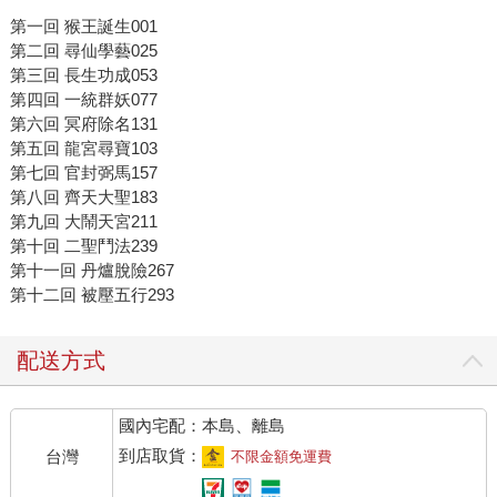
第一回 猴王誕生001
第二回 尋仙學藝025
第三回 長生功成053
第四回 一統群妖077
第六回 冥府除名131
第五回 龍宮尋寶103
第七回 官封弼馬157
第八回 齊天大聖183
第九回 大鬧天宮211
第十回 二聖鬥法239
第十一回 丹爐脫險267
第十二回 被壓五行293
配送方式
國內宅配：本島、離島
到店取貨：
台灣
不限金額免運費