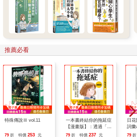
推薦必看
特殊傳說Ⅲ vol.11
一本書終結你的拖延症
日花
【漫畫版】：透過「小
詞彙
行動」打開大腦的行動
253
237
79
折
特價
元
79
折
特價
元
79
折