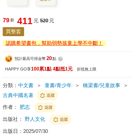
411
79
折
元
520
元
買整套
認購希望書包，幫助弱勢孩童上學不中斷！
20
預計最高可得金幣
點
?
100累1點 4點抵1元
HAPPY GO享
折抵無上限
分類：
中文書
＞
童書/青少年
＞
橋梁書/兒童故事
＞
古典中國名著
追蹤
作者：
肥志
追蹤
出版社：
野人文化
追蹤
出版日：
2025/07/30