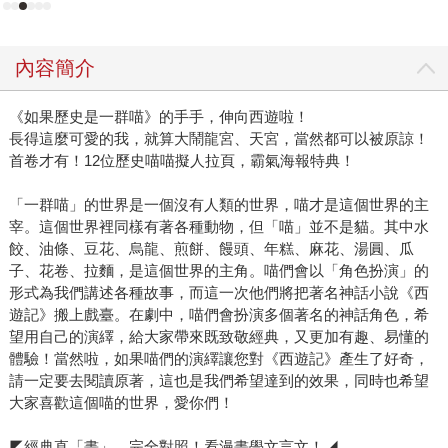
內容簡介
《如果歷史是一群喵》的手手，伸向西遊啦！
長得這麼可愛的我，就算大鬧龍宮、天宮，當然都可以被原諒！
首卷才有！12位歷史喵喵擬人拉頁，霸氣海報特典！
「一群喵」的世界是一個沒有人類的世界，喵才是這個世界的主
宰。這個世界裡同樣有著各種動物，但「喵」並不是貓。其中水
餃、油條、豆花、烏龍、煎餅、饅頭、年糕、麻花、湯圓、瓜
子、花卷、拉麵，是這個世界的主角。喵們會以「角色扮演」的
形式為我們講述各種故事，而這一次他們將把著名神話小說《西
遊記》搬上戲臺。在劇中，喵們會扮演多個著名的神話角色，希
望用自己的演繹，給大家帶來既致敬經典，又更加有趣、易懂的
體驗！當然啦，如果喵們的演繹讓您對《西遊記》產生了好奇，
請一定要去閱讀原著，這也是我們希望達到的效果，同時也希望
大家喜歡這個喵的世界，愛你們！
◤經典直「畫」，完全對照！看漫畫學文言文！◢