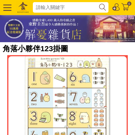
0
角落小夥伴123掛圖