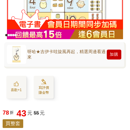
呀哈★吉伊卡哇旋風再起，精選周邊看過
加購
來
寫評價
喜歡+1
賺金幣
43
78
折
元
55
元
買整套