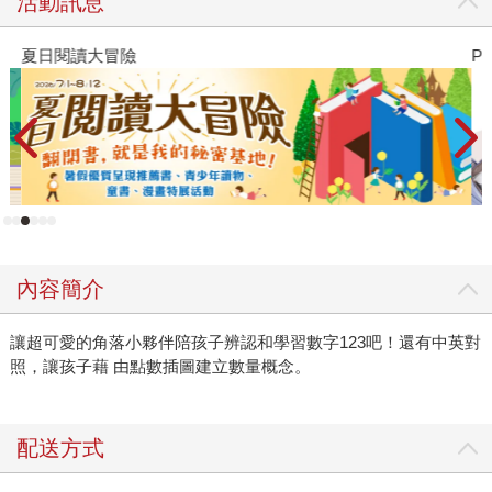
活動訊息
夏日閱讀大冒險
P
內容簡介
讓超可愛的角落小夥伴陪孩子辨認和學習數字123吧！還有中英對
照，讓孩子藉 由點數插圖建立數量概念。
配送方式