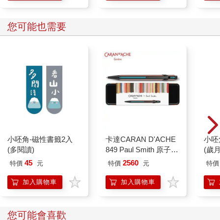
您可能也需要
小呸角-磁性書籤2入
卡達CARAN D'ACHE
小呸
(多閱讀)
849 Paul Smith 原子筆
(歲
ED.5 條紋黑
45
2560
特價
元
特價
元
特價
加入購物車
加入購物車
您可能會喜歡