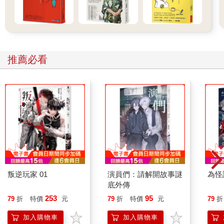
推薦必看
叛逆玩家 01
演員們：請解開故事謎
為怪
底外傳
253
95
79
折
特價
元
79
折
特價
元
79
折
加入購物車
加入購物車