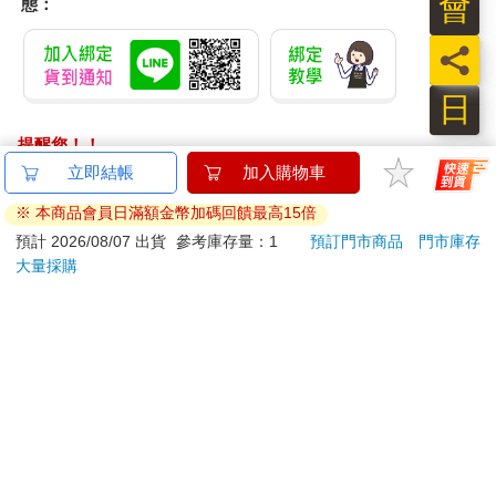
會
態：
員
日
提醒您！！
金石堂及銀行均不會請您操作ATM! 如接獲電話要求您前往
ATM提款機，請不要聽從指示，以免受騙上當！
退換貨須知：
**提醒您，鑑賞期不等於試用期，退回商品須為全新狀態**
依據「消費者保護法」第19條及行政院消費者保護處公告之
「通訊交易解除權合理例外情事適用準則」，以下商品購買
後，除商品本身有瑕疵外，將不提供7天的猶豫期：
易於腐敗、保存期限較短或解約時即將逾期。（如：生
鮮食品）
依消費者要求所為之客製化給付。（客製化商品）
報紙、期刊或雜誌。（含MOOK、外文雜誌）
經消費者拆封之影音商品或電腦軟體。