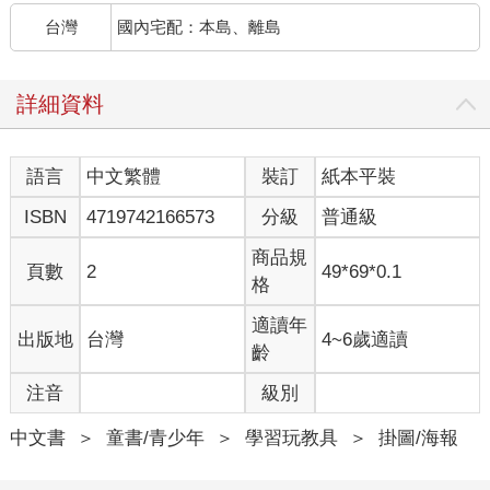
台灣
國內宅配：本島、離島
詳細資料
語言
中文繁體
裝訂
紙本平裝
ISBN
4719742166573
分級
普通級
商品規
頁數
2
49*69*0.1
格
適讀年
出版地
台灣
4~6歲適讀
齡
注音
級別
中文書
＞
童書/青少年
＞
學習玩教具
＞
掛圖/海報