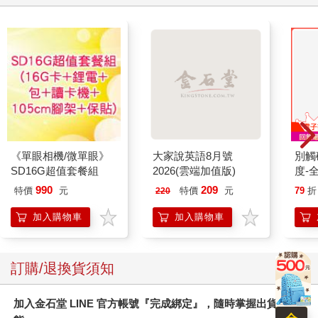
《單眼相機/微單眼》
大家說英語8月號
別觸
SD16G超值套餐組
2026(雲端加值版)
度-
990
209
特價
元
特價
元
79
折
220
加入購物車
加入購物車
訂購/退換貨須知
加入金石堂 LINE 官方帳號『完成綁定』，隨時掌握出貨動