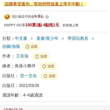
認購希望書包，幫助弱勢孩童上學不中斷！
0
預計最高可得金幣
點
?
100累1點 4點抵1元
HAPPY GO享
折抵無上限
分類：
中文書
＞
童書/青少年
＞
學習玩教具
＞
掛圖/海報
追蹤
作者：
王良瑜
追蹤
繪者：
角落小夥伴
追蹤
出版社：
世一文化
追蹤
出版日：
2021/03/26
適讀年齡：
4~6歲適讀