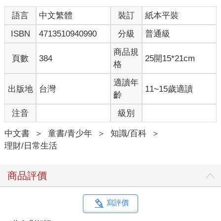
語言
中文繁體
裝訂
紙本平裝
ISBN
4713510940990
分級
普通級
商品規
頁數
384
25開15*21cm
格
適讀年
出版地
台灣
11~15歲適讀
齡
注音
級別
中文書
＞
童書/青少年
＞
知識/百科
＞
理財/日常生活
商品評價
寫評價