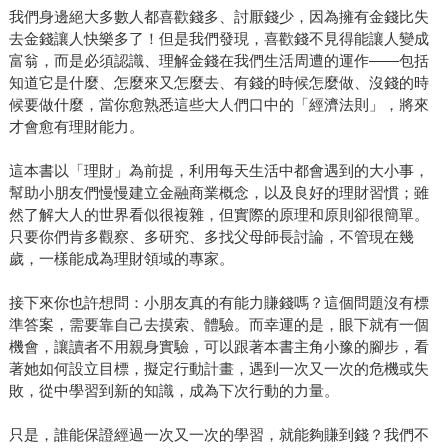
我們身邊絕大多數人都喜歡錢多、討厭錢少，因為擁有金錢比失
去金錢讓人快樂多了！但是我們發現，喜歡錢不見得能讓人變成
富翁，而是必須認識、理解金錢在我們生活周遭的運作——包括
知道它是什麼、怎麼來又怎麼去、有錢的時候怎麼做、沒錢的時
候要做什麼，當你愈熟悉這些大人們口中的「經濟法則」，將來
才會愈有理財能力。
這本書以「理財」為前提，利用每天生活中都會遇到的大小事，
幫助小朋友們慢慢建立金融商業概念，以及良好的理財習慣；雖
然了解大人的世界看似很複雜，但實際的原理和原則卻很簡單。
只要你們肯多觀察、多研究、多找父母師長討論，不管現在幾
歲，一樣能成為理財領域的專家。
接下來你也許想問：小朋友真的有能力賺錢嗎？這個問題沒有標
準答案，需要靠自己去摸索、體驗。而幸運的是，眼下就有一個
機會，讓讀者不用親身實驗，可以跟著本書主角小豫的腳步，看
著她如何設立目標，擬定行動計畫，遇到一次又一次的危機或失
敗，從中學習到新的知識，成為下次行動的力量。
只是，誰能保證經過一次又一次的學習，就能夠賺到錢？我們不