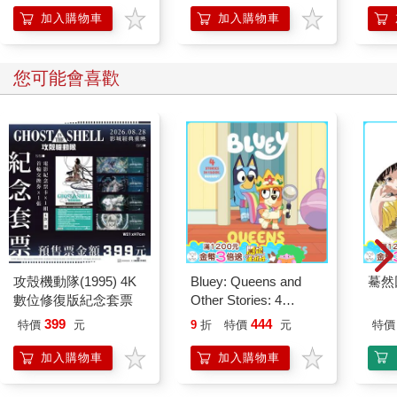
加入購物車
加入購物車
您可能會喜歡
攻殼機動隊(1995) 4K
Bluey: Queens and
驀然
數位修復版紀念套票
Other Stories: 4
Stories in 1 Book.
399
444
特價
元
9
折
特價
元
特價
Hooray!
加入購物車
加入購物車