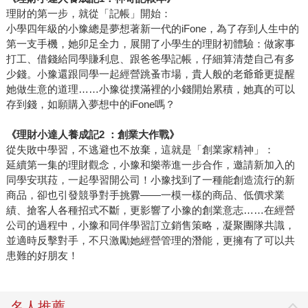
個人出了社會後，都能深刻體會如此簡單的句子──「沒錢萬
理財的第一步，就從「記帳」開始：
萬不能，但錢並不是萬能」，裡頭深埋的意義卻如此微妙。
小學四年級的小豫總是夢想著新一代的iFone，為了存到人生中的
如果這一切能透過知識的傳遞，讓我們的下一代能夠預先體
第一支手機，她卯足全力，展開了小學生的理財初體驗：做家事
打工、借錢給同學賺利息、跟爸爸學記帳，仔細算清楚自己有多
會，這將是多麼重要的一件事。
少錢。小豫還跟同學一起經營跳蚤市場，貴人般的老爺爺更提醒
她做生意的道理……小豫從撲滿裡的小錢開始累積，她真的可以
存到錢，如願購入夢想中的iFone嗎？
《理財小達人養成記2 ：創業大作戰》
從失敗中學習，不逃避也不放棄，這就是「創業家精神」：
延續第一集的理財觀念，小豫和樂蒂進一步合作，邀請新加入的
同學安琪菈，一起學習開公司！小豫找到了一種能創造流行的新
商品，卻也引發競爭對手挑釁——一模一樣的商品、低價求業
績、搶客人各種招式不斷，更影響了小豫的創業意志……在經營
公司的過程中，小豫和同伴學習訂立銷售策略，凝聚團隊共識，
並適時反擊對手，不只激勵她經營管理的潛能，更擁有了可以共
患難的好朋友！
名人推薦