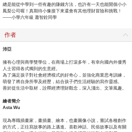
總是能從中學到一些有趣的賺錢方法，也許有一天也能開個小小
鳳梨公司喔！真期待小豫接下來還會有其他理財冒險和挑戰！
——小學六年級 蕭智銓同學
作者
沛亞
擁有心理與商學雙學位，在商場上打滾多年，有幸向國內外優秀
人士習得各式獨到的生意經。
為了滿足孩子對社會經濟模式的好奇心，並強化商業思考訓練，
萌發了將自身所學及經歷，結合孩子們生活經驗的寫作靈感。
善於從生活中取材，詮釋經濟理財觀念，深入淺出、文筆風趣。
繪者簡介
Asta Wu
現為專職插畫家，畫插畫、繪本，也畫圖像小說，嘗試各種創作
的方式，正往寫故事的路上邁進。喜歡神話、民俗故事以及有關