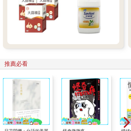
推薦必看
日花閃爍：台語的美麗
怪奇微微疼
情緒