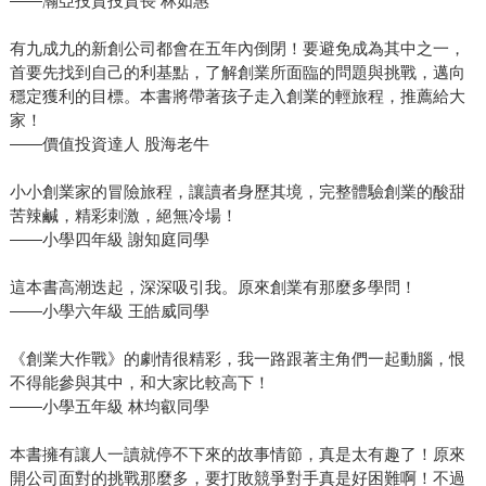
——瀚亞投資投資長 林如惠
有九成九的新創公司都會在五年內倒閉！要避免成為其中之一，
首要先找到自己的利基點，了解創業所面臨的問題與挑戰，邁向
穩定獲利的目標。本書將帶著孩子走入創業的輕旅程，推薦給大
家！
——價值投資達人 股海老牛
小小創業家的冒險旅程，讓讀者身歷其境，完整體驗創業的酸甜
苦辣鹹，精彩刺激，絕無冷場！
——小學四年級 謝知庭同學
這本書高潮迭起，深深吸引我。原來創業有那麼多學問！
——小學六年級 王皓威同學
《創業大作戰》的劇情很精彩，我一路跟著主角們一起動腦，恨
不得能參與其中，和大家比較高下！
——小學五年級 林均叡同學
本書擁有讓人一讀就停不下來的故事情節，真是太有趣了！原來
開公司面對的挑戰那麼多，要打敗競爭對手真是好困難啊！不過