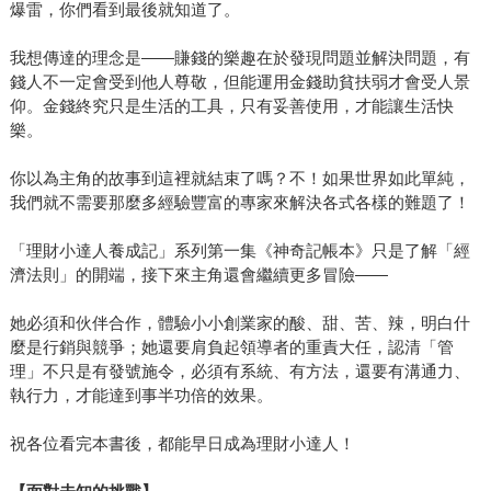
爆雷，你們看到最後就知道了。
我想傳達的理念是——賺錢的樂趣在於發現問題並解決問題，有
錢人不一定會受到他人尊敬，但能運用金錢助貧扶弱才會受人景
仰。金錢終究只是生活的工具，只有妥善使用，才能讓生活快
樂。
你以為主角的故事到這裡就結束了嗎？不！如果世界如此單純，
我們就不需要那麼多經驗豐富的專家來解決各式各樣的難題了！
「理財小達人養成記」系列第一集《神奇記帳本》只是了解「經
濟法則」的開端，接下來主角還會繼續更多冒險——
她必須和伙伴合作，體驗小小創業家的酸、甜、苦、辣，明白什
麼是行銷與競爭；她還要肩負起領導者的重責大任，認清「管
理」不只是有發號施令，必須有系統、有方法，還要有溝通力、
執行力，才能達到事半功倍的效果。
祝各位看完本書後，都能早日成為理財小達人！