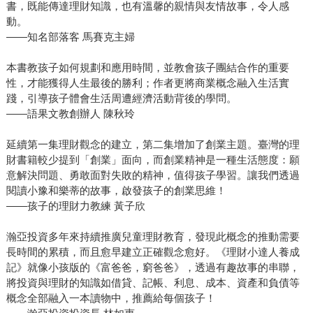
書，既能傳達理財知識，也有溫馨的親情與友情故事，令人感
動。
——知名部落客 馬賽克主婦
本書教孩子如何規劃和應用時間，並教會孩子團結合作的重要
性，才能獲得人生最後的勝利；作者更將商業概念融入生活實
踐，引導孩子體會生活周遭經濟活動背後的學問。
——語果文教創辦人 陳秋玲
延續第一集理財觀念的建立，第二集增加了創業主題。臺灣的理
財書籍較少提到「創業」面向，而創業精神是一種生活態度：願
意解決問題、勇敢面對失敗的精神，值得孩子學習。讓我們透過
閱讀小豫和樂蒂的故事，啟發孩子的創業思維！
——孩子的理財力教練 黃子欣
瀚亞投資多年來持續推廣兒童理財教育，發現此概念的推動需要
長時間的累積，而且愈早建立正確觀念愈好。《理財小達人養成
記》就像小孩版的《富爸爸，窮爸爸》，透過有趣故事的串聯，
將投資與理財的知識如借貸、記帳、利息、成本、資產和負債等
概念全部融入一本讀物中，推薦給每個孩子！