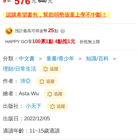
576
9
折
元
640
元
認購希望書包，幫助弱勢孩童上學不中斷！
25
預計最高可得金幣
點
?
100累1點 4點抵1元
HAPPY GO享
折抵無上限
分類：
中文書
＞
童書/青少年
＞
知識/百科
＞
理財/日常生活
追蹤
作者：
沛亞
追蹤
繪者：
Asta Wu
追蹤
出版社：
小天下
追蹤
出版日：
2022/12/05
適讀年齡：
11~15歲適讀