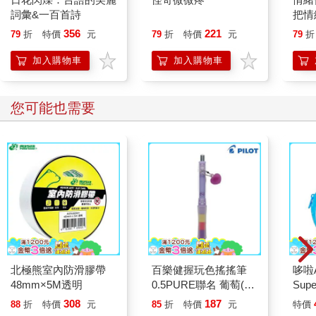
詞彙&一百首詩
把情
誰都
356
221
79
折
特價
元
79
折
特價
元
79
折
加入購物車
加入購物車
您可能也需要
北極熊室內防滑膠帶
百樂健握玩色搖搖筆
哆啦
48mm×5M透明
0.5PURE聯名 葡萄(限
Sup
量)
遊卡
308
187
88
折
特價
元
85
折
特價
元
特價