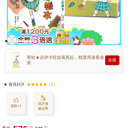
呀哈★吉伊卡哇旋風再起，精選周邊看過
加購
來
★
會員好評
★★★★★（1）
寫評價
喜歡+1
賺金幣