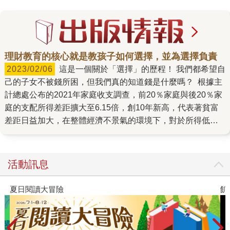
理財教育的核心就是教孩子如何選擇，並為選擇負責
2023/02/06
這是一個關於「選擇」的歷程！ 我們都希望自
己的子女不被錢所困，但我們真的知道錢是什麼嗎？ 根據主
計總處公布的2021年家庭收支調查，前20％家庭與後20％家
庭的支配所得差距擴大至6.15倍，創10年新高，代表著貧富
差距日益加大，在整體經濟不景氣的環境下，對於所得低的
家庭更顯衝擊，而其中一個關鍵的原因在於「知識量」，知
識量連帶到後面的「選擇權」，換言之，知識含量越高，生
涯過程的「選擇權」就會越多，也更能避免落入低收入的不
活動訊息
良循環中。 然而實際在教育現場，我們好像教了太多「明辨
是非」的知識技能，但對於「選擇」似乎又教得太少。人生
夏日閱讀大冒險
飢
中很多事情不一定有「對錯」，但在選擇與決定前，有沒有
去了解前因後果？以及能不能承受這個決定所付出的代價
呢？ 本套書以「RPG」入名，使人直接聯想到角色扮演遊戲