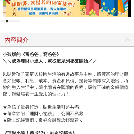
的概念，讓讀者進入設定的情境裡，感受各種真實世界裡都
會遇到的兩難問題，並做出選擇。我十分激賞作者的方式，
不以是非作為唯一決斷的依歸，而是透過雷達圖式的數值
表，讓決策歷程中可能的得與失圖像化。我認為這是理財教
育中很核心的問題，就是「你會如何選擇，並為你的選擇負
內容簡介
責」。 唯有讓孩子在情境中實際參與，才是真實的學習。我
們大人需要給予決策前的素材，並與孩子充分討論與分析，
小孩版的《富爸爸，窮爸爸》
接下來就坦然接受孩子的決策與後續結果。我想再次提醒大
＼＼成為理財小達人，就從這系列祕笈開始／／
人們，孩子的決策並不會一次就成熟，大人們更應該關注的
是決策歷程，在適當的時機給予提醒與引導，這樣的學習效
以貼近孩子家庭與校園生活的有趣故事為主軸，將豐富的理財觀
果雖然會比較慢，但更為紮實。 套書的亮點是將各種情境設
念如記帳、利息、成本、資產和負債、投資等知識深入淺出，巧
定之後，給予豐富的背景知識作為鷹架，支撐著每個決定的
妙的融入生活中，讓小讀者在閱讀的過程，吸收正確的金錢價值
底蘊，讓讀者閱讀與操作後，實際獲得更多的「選擇權」，
觀，輕鬆培養一生受用的理財力！
更聰明的支配資產，理解決策背後需要付出的代價。建議多
★為孩子量身打造，貼近生活引起共鳴
讀幾遍，理解金錢與其原理，能建立正確的金錢觀。 再次重
★每章節附「理財小祕訣」，公開不私藏
申，金錢是一種介質、一種媒介，是一種交換的過程。金錢
★附上記帳實例，良好金融觀念輕鬆建立
本身是中性的，千萬不要覺得談錢傷感情，也不要覺得錢是
髒的。運用金錢的觀點，其實就映照著自身模樣。我相信每
《理財小達人養成記1：神奇記帳本》