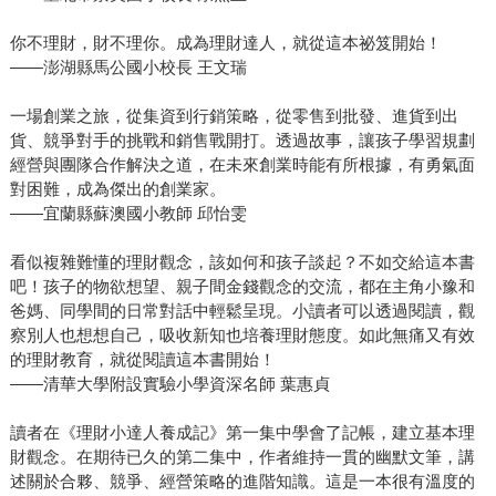
你不理財，財不理你。成為理財達人，就從這本祕笈開始！
——澎湖縣馬公國小校長 王文瑞
一場創業之旅，從集資到行銷策略，從零售到批發、進貨到出
貨、競爭對手的挑戰和銷售戰開打。透過故事，讓孩子學習規劃
經營與團隊合作解決之道，在未來創業時能有所根據，有勇氣面
對困難，成為傑出的創業家。
——宜蘭縣蘇澳國小教師 邱怡雯
看似複雜難懂的理財觀念，該如何和孩子談起？不如交給這本書
吧！孩子的物欲想望、親子間金錢觀念的交流，都在主角小豫和
爸媽、同學間的日常對話中輕鬆呈現。小讀者可以透過閱讀，觀
察別人也想想自己，吸收新知也培養理財態度。如此無痛又有效
的理財教育，就從閱讀這本書開始！
——清華大學附設實驗小學資深名師 葉惠貞
讀者在《理財小達人養成記》第一集中學會了記帳，建立基本理
財觀念。在期待已久的第二集中，作者維持一貫的幽默文筆，講
述關於合夥、競爭、經營策略的進階知識。這是一本很有溫度的