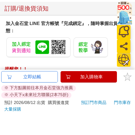
訂購/退換貨須知
加入金石堂 LINE 官方帳號『完成綁定』，隨時掌握出貨動
態：
提醒您！！
金石堂及銀行均不會請您操作ATM! 如接獲電話要求您前往
立即結帳
加入購物車
ATM提款機，請不要聽從指示，以免受騙上當！
※ 下方點圖前往本月金石堂強力推薦
※ 小天下x未來社方聯展(2本75折)
退換貨須知：
**提醒您，鑑賞期不等於試用期，退回商品須為全新狀態**
預計 2026/08/12 出貨
購買後進貨
預訂門市商品
門市庫存
大量採購
依據「消費者保護法」第19條及行政院消費者保護處公告之
「通訊交易解除權合理例外情事適用準則」，以下商品購買
後，除商品本身有瑕疵外，將不提供7天的猶豫期：
易於腐敗、保存期限較短或解約時即將逾期。（如：生