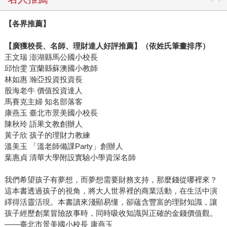
【各界推薦】
【廣獲校長、名師、理財達人好評推薦】（依姓氏筆畫排序）
王文瑞 澎湖縣馬公國小校長
邱怡雯 宜蘭縣蘇澳國小教師
林如惠 瀚亞投資投資長
股海老牛 價值投資達人
馬賽克主婦 知名部落客
康燕玉 臺北市景美國小校長
陳秋玲 語果文教創辦人
黃子欣 孩子的理財力教練
溫美玉 「溫老師備課Party」創辦人
葉惠貞 清華大學附設實驗小學資深名師
我們希望孩子有夢想，而夢想需要財務支持，那麼錢從哪裡來？
這本書透過孩子的視角，將大人世界裡的商業活動，在生活中演
繹得活靈活現。本書讀來淺顯易懂，卻蘊含豐富的理財知識，讓
孩子經歷創業冒險故事時，同時吸收知識與正確的金錢價值觀。
——臺北市景美國小校長 康燕玉