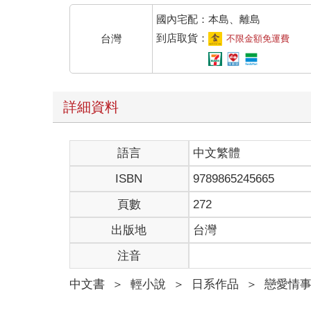
（都已經痴痴等待那麼久了，我只要能有屬於自己的
國內宅配：本島、離島
到店取貨：
台灣
不限金額免運費
重要的是擁有那種異能的人本身，以及新和族人的職
新並不在意齋森美世這個個體如何，頂多只希望她的
詳細資料
不過，話說回來──
（該說是平凡……還是不起眼呢？感覺是個個性陰沉
語言
中文繁體
要是繼續惡化下去，她看起來說不定會變得像個幽魂
ISBN
9789865245665
新鬱悶地嘆了一口氣時，朝這裡走過來的她，身子突
頁數
272
出版地
台灣
──她會跌倒。
注音
但也無所謂──儘管內心冷冷地這麼想，新仍不自覺
中文書
＞
輕小說
＞
日系作品
＞
戀愛情
「哎呀。」