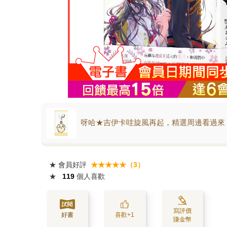
呀哈★吉伊卡哇旋風再起，精選周邊看過來
★
會員好評
★★★★★（3）
★
119
個人喜歡
寫評價
好書
喜歡+1
賺金幣