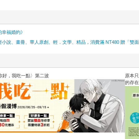
的幸福婚約》
輕小說、畫冊、華人原創、輕．文學、精品，消費滿 NT480 贈「雙
原本只是跟全校第一美少女商量
的存在（１）