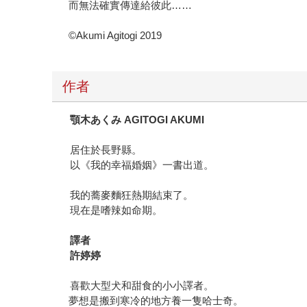
而無法確實傳達給彼此……
©Akumi Agitogi 2019
作者
顎木あくみ AGITOGI AKUMI
居住於長野縣。
以《我的幸福婚姻》一書出道。
我的蕎麥麵狂熱期結束了。
現在是嗜辣如命期。
譯者
許婷婷
喜歡大型犬和甜食的小小譯者。
夢想是搬到寒冷的地方養一隻哈士奇。