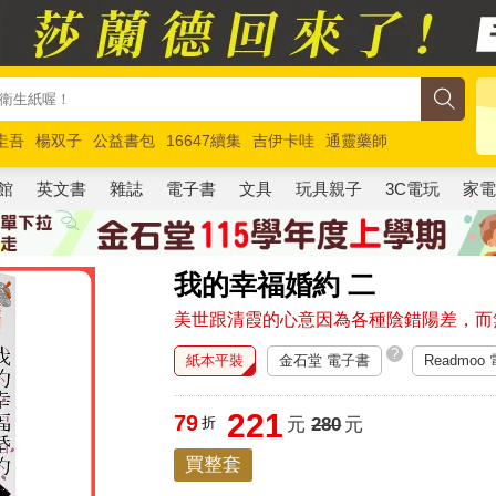
圭吾
楊双子
公益書包
16647續集
吉伊卡哇
通靈藥師
路邊攤新作
馬斯克
玩具總動員5
超慢跑
館
英文書
雜誌
電子書
文具
玩具親子
3C電玩
家
我的幸福婚約 二
美世跟清霞的心意因為各種陰錯陽差，而
?
紙本平裝
金石堂 電子書
Readmoo
221
79
折
元
280
元
買整套