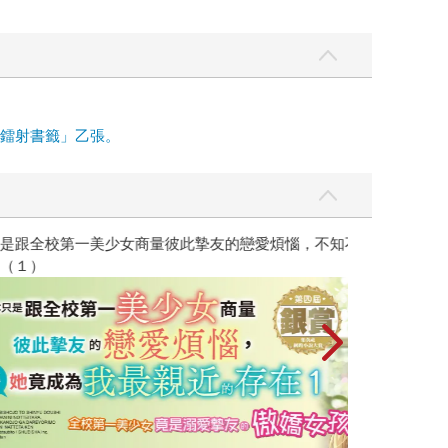
面鐳射書籤」乙張。
彼此摯友的戀愛煩惱，不知不覺間她竟成為我最親近
台灣角川2026