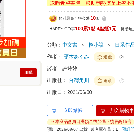
認購希望書包，幫助弱勢孩童上學不
10
預計最高可得金幣
點
?
100累1點 4點抵1元
HAPPY GO享
折抵無
分類：
中文書
＞
輕小說
＞
日系作
作者：
顎木あくみ
追蹤
?
譯者：
許婷婷
加購
出版社：
台灣角川
追蹤
?
出版日：
2021/06/30
立即結帳
加入購物車
※ 本商品會員日滿額金幣加碼回饋最高15倍
預計 2026/08/07 出貨
參考庫存量：1
預訂