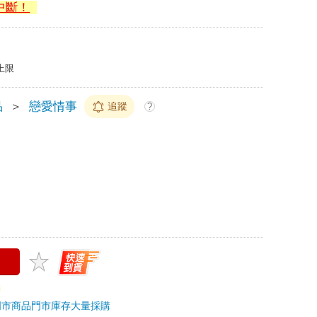
中斷！
上限
品
＞
戀愛情事
追蹤
?
門市商品
門市庫存
大量採購