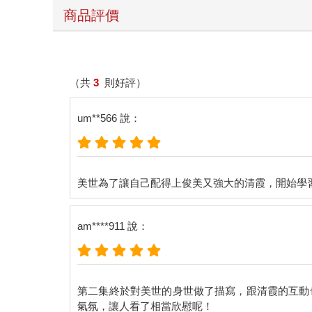
佯裝成只是湊巧伸出援手的他，嗓音聽起來格外虛假
商品評價
一如弱不禁風的外表，險些暈倒在地的她，身子輕盈
「非……非常抱歉！」
（共
3
則好評）
惶恐到讓人覺得有點可憐的她，慌慌張張地朝新低頭
um**566 說：
感覺。
原來如此。孱弱到這種程度的話，確實有從旁守護的
──雖然她的個性果然陰暗到讓人有些厭煩就是。
「噢，請妳抬起頭吧。」
am****911 說：
不管怎麼說，命運的齒輪已經開始轉動了。
將她捲入、然後奪走。透過這樣的方式，新才能找出
第二集終於對美世的身世做了描寫，跟清霞的互動
他堆出一個溫柔和善的笑容，和她正面相視。寬廣的