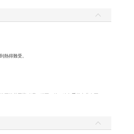
到熱得難受。
的石竹花圖樣點綴。錯不了的。臉色看起來蒼白不
使然的行為罷了。