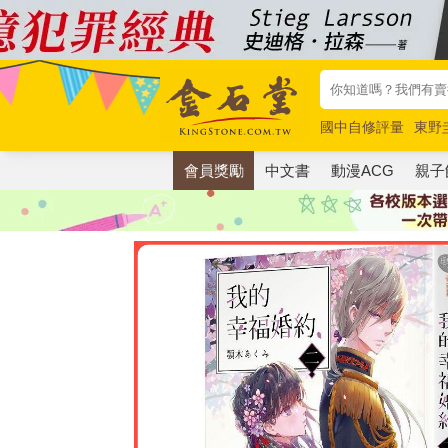
國中自修評量
東野
唯紅花綻放
奧德賽
會員獎勵
中文書
動漫ACG
親子