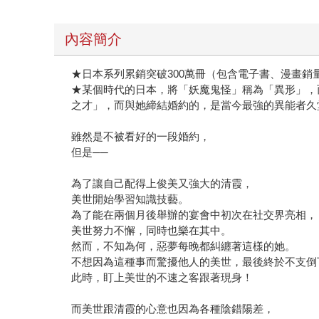
內容簡介
★日本系列累銷突破300萬冊（包含電子書、漫畫銷
★某個時代的日本，將「妖魔鬼怪」稱為「異形」，
之才」，而與她締結婚約的，是當今最強的異能者久
雖然是不被看好的一段婚約，
但是──
為了讓自己配得上俊美又強大的清霞，
美世開始學習知識技藝。
為了能在兩個月後舉辦的宴會中初次在社交界亮相，
美世努力不懈，同時也樂在其中。
然而，不知為何，惡夢每晚都糾纏著這樣的她。
不想因為這種事而驚擾他人的美世，最後終於不支倒
此時，盯上美世的不速之客跟著現身！
而美世跟清霞的心意也因為各種陰錯陽差，