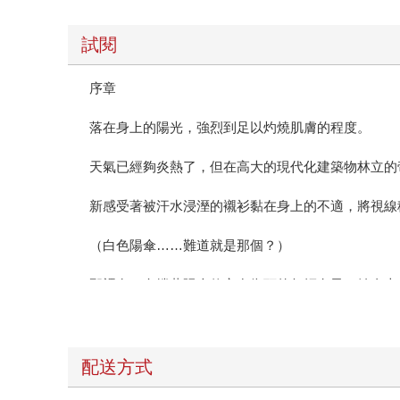
試閱
序章
落在身上的陽光，強烈到足以灼燒肌膚的程度。
天氣已經夠炎熱了，但在高大的現代化建築物林立的
新感受著被汗水浸溼的襯衫黏在身上的不適，將視線
（白色陽傘……難道就是那個？）
那裡有一名撐著陽傘佇立在街頭的年輕女子。她身上
已、感覺隨時都會倒下的她，正是新的目標對象。
雖說是目標對象，但新目前並沒有與她接觸的必要。
配送方式
不過，無論對方是什麼樣的存在，新等人的計畫都不