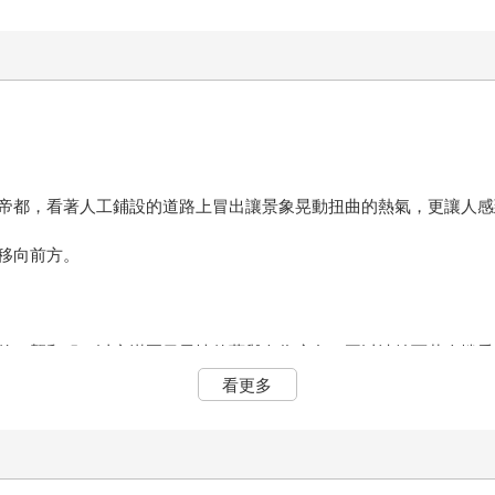
帝都，看著人工鋪設的道路上冒出讓景象晃動扭曲的熱氣，更讓人感
移向前方。
的一襲和服，以充滿夏日風情的藍與白為底色，再以清純而惹人憐愛
看更多
他只是想來看看傳聞中的她──名為齋森美世的人物。
會改變。因此，他這樣的視察，並沒有太大的意義。這純粹是他興趣