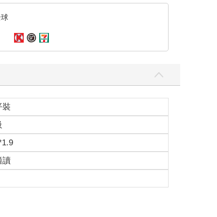
全球
平裝
開始出現變化的徵兆才對。
級
*1.9
適讀