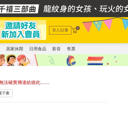
0
登入/註冊
電
居家休閒
日用食品
影音
售票
無法確實傳達給彼此……
 電子書