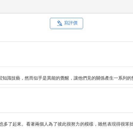
。
又細瘦不已。憑她這個樣子，就算只是大熱天站在路上，會消耗掉所
寫評價
致歉。看著這樣的她，新的內心湧現了些許的同情、以及「原來我必
必要性。
自己的存在價值。
也多了起來。看著兩個人為了彼此很努力的模樣，雖然表現得很笨
宴客廳裡一片寂靜。