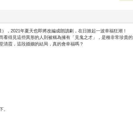
量），2021年夏天也即將改編成朗讀劇，在日掀起一波幸福狂潮！
而看得見這些異形的人則被稱為擁有「見鬼之才」，是種非常珍貴的
堂清霞，這段婚姻的結局，真的會幸福嗎？
下。