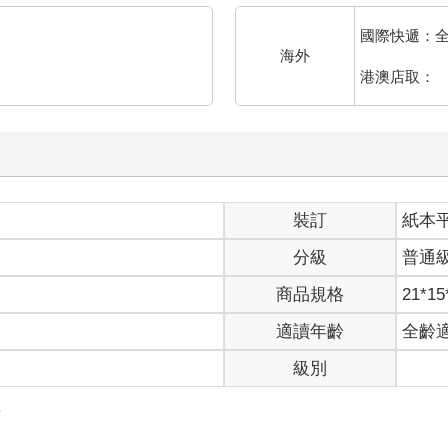
職責就好。）
國際快遞：
海外
責……還有夙願。
港澳店取：
個性不要太難纏，所以才特地來到這裡確認。
的女人啊。）
裝訂
紙本
。根據新聽來的情報，她在和久堂家當家訂婚後，外表和內在應該都
分級
普通
然失去平衡地晃了晃。
商品規格
21*15
適讀年齡
全齡
級別
地伸出自己的手。
事