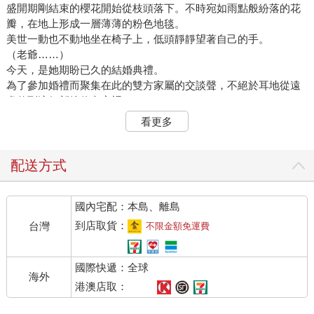
盛開期剛結束的櫻花開始從枝頭落下。不時宛如雨點般紛落的花
瓣，在地上形成一層薄薄的粉色地毯。
美世一動也不動地坐在椅子上，低頭靜靜望著自己的手。
（老爺……）
今天，是她期盼已久的結婚典禮。
為了參加婚禮而聚集在此的雙方家屬的交談聲，不絕於耳地從遠
處傳到這個新娘休息室裡。
然而，滿溢在美世心頭的，卻不是新娘會有的緊張情緒，而是焦
看更多
躁與不安。
「那……那個，姊姊……」
「美世妹妹，妳真～的好漂亮呢！連我都想跟妳結婚了。」
配送方式
即將成為大姑的久堂葉月，雙頰泛紅地道出今天不知已經說過幾
次的稱讚。儘管覺得感激，但籠罩著美世內心的烏雲仍無法散
國內宅配：本島、離島
去。
「那個，我是想說……」
到店取貨：
台灣
不限金額免運費
「葉月大人說的沒錯喲，美世大人。您真的……真的非常漂亮、
非常出色……我……我實在是……」
國際快遞：全球
婚禮尚未正式開始，但長年侍奉久堂家的幫傭由里江，此刻已經
海外
感動得頻頻以手帕擦拭眼角。
港澳店取：
即將成為婆婆的久堂芙由，則是在一旁以些微不悅的眼神望著這