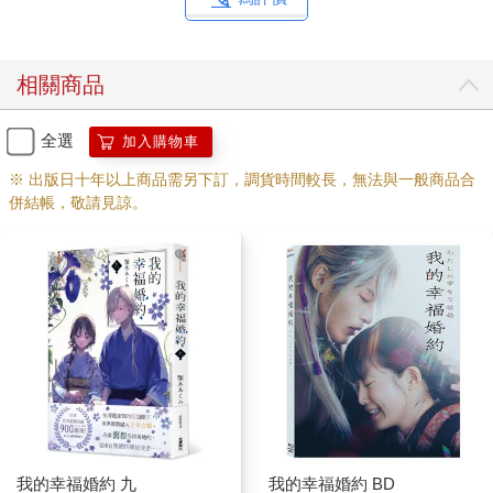
「就是說呀，美世大人。少爺最近那滿面春風的模樣，已經超過
讓人感到欣慰的程度，我甚至都要開始為他擔心了。」
被葉月和由里江雙雙這麼鼓勵後，美世抬起頭來。
相關商品
她想相信清霞。相信總是最為自己著想的那個清霞。如果是清霞
的話，必定會想辦法做些什麼。
美世靜靜盯著擱在掌心裡的東西。
全選
加入購物車
是兩人剛相遇時，清霞給她的護身符。美世將它緊緊握在手中。
※ 出版日十年以上商品需另下訂，調貨時間較長，無法與一般商品合
「那個～時間已經差不多了，再等下去恐怕不太妥當……」
併結帳，敬請見諒。
籌備人員帶著尷尬表情，小心翼翼地開口提醒。
婚禮正式開始的時間迫在眼前。真要說的話，美世其實一小時前
就該離開這裡，到準備室裡進行各項準備。是她單方面要求籌備
人員再等一等。
不過，看來已經到極限了。再拖延下去的話，會影響到之後的行
程，也會給負責舉行婚禮的神社相關人員以及前來參加的賓客添
麻煩。
「我現在就過去。」
只要清霞趕在準備時間之內抵達就行了。不過，要是清霞真的未
能現身，美世就必須向眾人致歉。
「好啦，振作一點，要走嘍。」
聽到芙由語氣平淡的鼓勵，美世的臉上終於浮現淺淺微笑。
我的幸福婚約 九
我的幸福婚約 BD