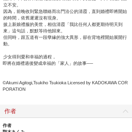
立不安。
因為，前晚收到緊急聯絡而出門洽公的清霞，直到婚禮即將開始
的時間，依舊遲遲沒有現身。
披上新娘禮服的美世，相信清霞「我比任何人都更期待明天到
來」這句話，默默等待他歸來。
但同時，跟五道有一段孽緣的強大異形，卻在背地裡開始展開行
動。
少女得到愛和幸福的過程，
即將在婚禮過後變成幸福的「家人」的故事──
©Akumi Agitogi,Tsukiho Tsukioka Licensed by KADOKAWA COR
PORATION
作者
作者
顎木あくみ