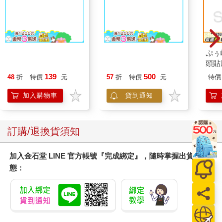
的態度和言行舉止。
葉月今天原本就安排了過來拜訪的行程，但美世對她所說的「好
東西」一點概念都沒有。
「請問您說的好東西是？」
「噢，就是這個。」
Timo】經典皮革紋彈
2026希望書包-書包組
ぷぅ
葉月打開擱在榻榻米地板上的包包，在翻找過後掏出一疊紙張，
片眼鏡收納袋套
+文具組
頭貼
將它們攤開在桌面上。
Q版
139
500
48
折
特價
元
57
折
特價
元
特價
「妳看，我剪了很多報紙和雜誌的報導下來！呵呵呵，上頭寫了
不少有趣的事情呢。」
加入購物車
貨到通知
「哇啊……」
以繩子細心綑綁的整疊紙張上，貼滿了如同葉月所說的各大報章
雜誌的報導。
您可能會喜歡
從寫著斗大標題到看起來像是專欄的報導，各式各樣的文章都
有。
「這些全都是您剪下來的？」
「對呀。啊，不過，是我自己喜歡才這麼做的，所以妳別在意
喔。因為看到很多關於你們結婚的報導，我忍不住想一一收集起
來。」
看起來心情相當好的葉月，帶著有些得意的表情這麼說。
美世戰戰兢兢地望向她攤開的頁面。