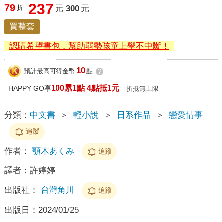
237
79
折
元
300
元
買整套
認購希望書包，幫助弱勢孩童上學不中斷！
10
預計最高可得金幣
點
?
100累1點 4點抵1元
HAPPY GO享
折抵無上限
分類：
中文書
＞
輕小說
＞
日系作品
＞
戀愛情事
追蹤
作者：
顎木あくみ
追蹤
譯者：
許婷婷
出版社：
台灣角川
追蹤
出版日：
2024/01/25