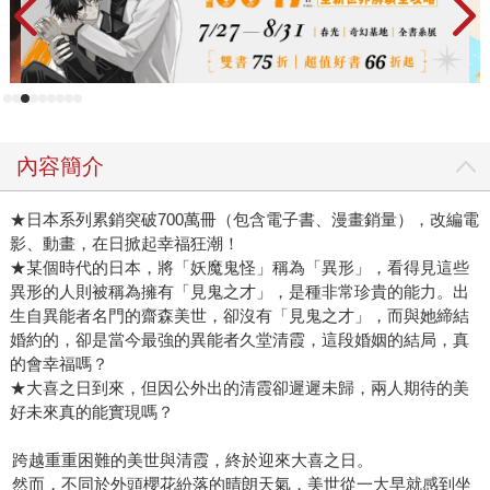
內容簡介
★日本系列累銷突破700萬冊（包含電子書、漫畫銷量），改編電
影、動畫，在日掀起幸福狂潮！
★某個時代的日本，將「妖魔鬼怪」稱為「異形」，看得見這些
異形的人則被稱為擁有「見鬼之才」，是種非常珍貴的能力。出
生自異能者名門的齋森美世，卻沒有「見鬼之才」，而與她締結
婚約的，卻是當今最強的異能者久堂清霞，這段婚姻的結局，真
的會幸福嗎？
★大喜之日到來，但因公外出的清霞卻遲遲未歸，兩人期待的美
好未來真的能實現嗎？
跨越重重困難的美世與清霞，終於迎來大喜之日。
然而，不同於外頭櫻花紛落的晴朗天氣，美世從一大早就感到坐