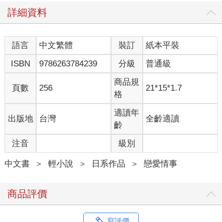
樣的由里江。這天的她，捨棄了平常愛穿的華麗西式洋裝，改穿
詳細資料
上半身有著久堂家唐花家紋、下襬則是細緻典雅松竹梅圖樣的黑
留袖，並以貝殼雕花的髮簪固定盤起的髮絲。
她煩躁地以闔上的扇子敲打自己的手掌心。
語言
中文繁體
裝訂
紙本平裝
「所謂佛要金裝，人要衣裝，就是這麼一回事吧。比起這個……
能收起妳那一臉頹喪的表情嗎？」
ISBN
9786263784239
分級
普通級
「媽！」
「非……非常抱歉。」
商品規
頁數
256
21*15*1.7
雖然葉月出聲抗議，但美世也明白自己露出了和大喜之日不相稱
格
的陰鬱表情，連忙坦率地開口道歉。
儘管如此，無論她再怎麼努力，仍擠不出笑容。因為……
適讀年
出版地
台灣
全齡適讀
因為──今天是美世人生中最幸福的日子。是她能跟自己最重要的
齡
未婚夫久堂清霞結為夫妻之日。
注音
級別
然而，這樣的清霞現在卻不在現場。
看到美世沉默著垂下眼簾，葉月溫柔地將手放在她的肩上。
中文書
＞
輕小說
＞
日系作品
＞
戀愛情事
「不要緊的，美世妹妹。」
「可是……」
「雖說清霞是個大木頭，不過，今天可是他跟最心愛的妳結婚的
商品評價
日子，所以沒道理不現身呀，對不對？他表面上看起來是那個樣
子，但內心其實相當期待這一天的到來呢。這點妳應該也很清楚
吧？」
寫評價