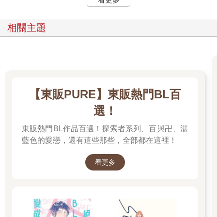
都相當用心做飯的美世，更期待讓清霞吃下這個便當，腳步也因
此變得輕盈。
「老爺。」
相關主題
「噢，謝謝。」
轉過頭來的清霞，對她露出很安心似的溫和笑容。
「……這給您。」
清霞以像是對待寶物的輕柔動作，接下美世遞過來的便當，再將
它收進公事包裡。
兩人相識至今已經一年。儘管每天都會見到面，到了翌日早晨，
【東販PURE】東販熱門BL百
清霞不疾不徐又優雅的一舉一動，仍讓美世看得目不轉睛。
而且，如果不是她多心，打從這個月以來，清霞在家中展露笑容
選！
的次數也愈來愈多。
清霞笑的時候，讓她有種像是被溫柔摸頭──又像是整個人泡在溫
東販熱門BL作品百選！探索者系列、百與卍、湛
水裡的舒適感覺。每當看到他毫無陰影的笑容，美世總會不知所
藍色的愛戀，還有這些那些，全部都在這裡！
措。
（以前絕對不會這樣的……）
看更多
但同時，美世自己的心境也已經和過去截然不同。因此，清霞說
不定其實也跟她有著相同感受。
話雖如此，會讓人感到難為情的事，就是難為情。
因為，眼看大喜之日即將到來，美世總會忍不住想像未來的生
活。