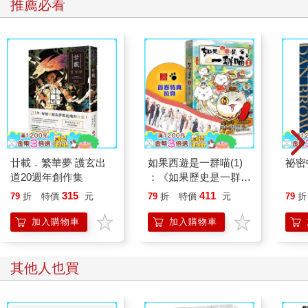
推薦必看
的碗筷。
靜不下心，不過，同時也很幸福。她甚至懷疑是否還會有比此刻
更加幸福的狀態。
正式結為夫妻後，兩人的關係會和現在有什麼不同嗎？
雖然不希望目前這種讓人安心舒適的現況改變，但如果能跟清霞
建立起更加理想的關係，無論是什麼事美世都願意做。她想和他
一起往前走。
想起過往和前陣子的辛酸回憶，有時也會讓她的內心蒙上一層陰
影。
然而，和昔日相比，美世的心現在洋溢著溫暖的感覺。所以，這
想必──
廿載．繁華夢 護玄出
如果西遊是一群喵(1)
祕密
（我是因為緊張，才會覺得不安吧？）
道20週年創作集
：《如果歷史是一群
偶爾，會有股不安突然湧上心頭，但只要試著忽略便會在不知不
喵》作者最新力作，附
315
411
79
折
特價
元
79
折
特價
元
79
折
覺中消失。因此，或許只是自己多心罷了。
【首卷特典】拉頁
將衣物洗淨晾乾後，美世接著開始打掃。這一年以來，家中大大
加入購物車
加入購物車
小小的家事，她早已駕輕就熟。全心投入做家事，就能讓她揮別
那些難為情和不安的情緒。
去年夏天為惡夢苦惱不已時也是如此。
其他人也買
這麼一想，自己的本質或許壓根沒有改變吧。美世帶著幾分無奈
的笑容，為了清掃、擦拭地板而走向汲水處。
這時，外頭傳來一陣汽車引擎聲。