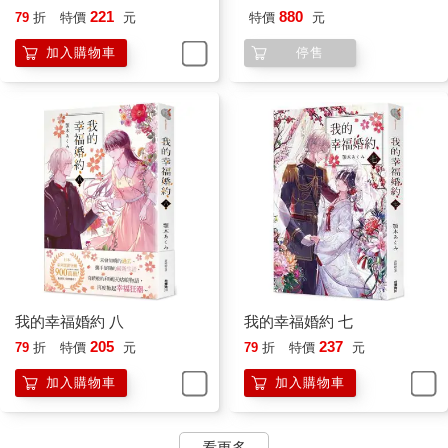
「是，我們走吧。」
221
880
79
折
特價
元
特價
元
她重新打起精神。可不能老是讓大家為自己操心。因為，從今天
開始，她將成為清霞的妻子。
加入購物車
停售
（我就要成為久堂美世了。）
所以，為了不辜負這個名字，她必須表現得恰如其分。
美世抬頭挺胸地邁開步伐。一定不會有問題。清霞絕不可能背叛
她的心意。
踏出準備室的她，感受到迎面而來的和煦春風。
第一章 咒語
這陣子的早晨總是相當晴朗，透露出些許春日氣息。
不知來自何處、同時帶著春天的溫暖和幾分寒冷的乾燥空氣，在
房舍之間流竄，讓家中充滿令人昏昏欲睡的獨特暖意。
我的幸福婚約 八
我的幸福婚約 七
站在廚房裡的美世，以包巾將便當包裹好後，匆匆忙忙走到玄
205
237
79
折
特價
元
79
折
特價
元
關。
今天的便當裡放了能讓人感受到春天的油菜和蜂斗菜，是她自信
加入購物車
加入購物車
的作品。
清霞想必不會排斥這些帶有春菜苦味的蔬菜吧。想到這裡，每天
看更多