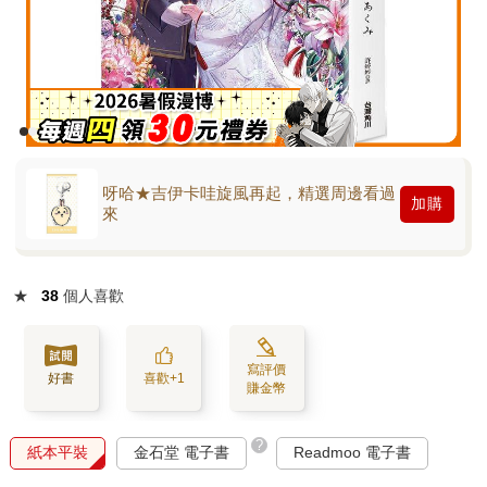
呀哈★吉伊卡哇旋風再起，精選周邊看過
加購
來
★
38
個人喜歡
寫評價
好書
喜歡+1
賺金幣
?
紙本平裝
金石堂 電子書
Readmoo 電子書