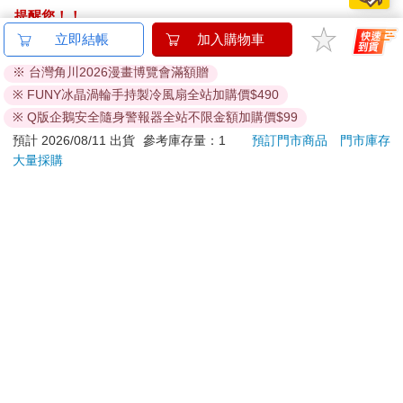
畢竟清霞算是知名人物，美世也明白他即將結婚一事，現在成了
大街小巷熱烈討論的話題。清霞也曾一臉厭煩地提及有記者想要
Pentel 飛龍 PD105C側
Pokecology an
Tam
採訪他的事。
壓果凍自動鉛筆0.5-白
Illustrated Guide to
塔麻
不過，實際上到底都是些什麼樣的報導內容呢？
桿
Pokemon Ecology
園系
34
513
85
折
特價
元
9
折
特價
元
特價
這讓美世很在意，但也很害怕。她不自覺止住呼吸，稍微看了一
(Pokemon Pikachu
地冰
下上頭的報導。
Press)
加入購物車
加入購物車
刊登在報紙上的報導，主要在說明前陣子那起足以撼動整個帝國
的大規模叛亂行動，牽扯到清霞的，多半是言及他本人立場的記
述。至於雜誌的報導，則幾乎都是帶點八卦感的內容。
訂購/退換貨須知
「這……這上頭應該……沒有寫到不好的事情……吧？」
美世實在沒有勇氣一字一句深入閱讀，因此都只是大略看過去而
已。不過，感覺這些報導都沒有想像中那麼尖酸刻薄，讓她鬆了
加入金石堂 LINE 官方帳號『完成綁定』，隨時掌握出貨動
一口氣。
態：
葉月不禁笑出聲來。
「我怎麼可能特地拿會讓妳傷心難過的東西給妳看呢。雖然不是
百分之百都寫好話，但大部分都是針對政府和軍方的意見，沒有
譴責清霞個人或是妳的文章喲。」
「那我就放心了。」
提醒您！！
令人感激的是，這些報導中都明確提及清霞有一段時間遭到囚
禁，但在查證後發現他是冤枉的事實。
金石堂及銀行均不會請您操作ATM! 如接獲電話要求您前往
因此，清霞才沒有被冠上叛國賊這樣的汙名。