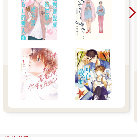
「美世，妳怎麼了？」
「清……！」
「清？」
「請您路上小心，老爺。」
看到美世有些慌張地這麼說，清霞輕笑一聲。
「我出門了。」
他俐落轉身，一頭淺色長髮跟著在背後傾瀉而下。將髮絲綁成一
束的，是新的淺藍色手編髮帶。
在先前的騷動中，他不小心弄丟原先的紫色髮帶，因此美世前幾
天編了這條全新的給他。自那天以來，清霞總是用這條新髮帶綁
頭髮。
（為什麼我那時就說得出口呢……）
美世以雙手包覆住自己的臉頰，又輕觸插在頭上的那根髮簪。
光是回想清霞第二次求婚的光景，便讓她覺得臉頰彷彿有火在
燒。那時，她不由自主地說了許多相當驚人的發言。
『我愛您，清霞先生。』
自己為何能說出這種話，美世至今仍感到十分不可思議。
「我愛您」、還有「清霞先生」什麼的……那時的她簡直大膽到
令人難以置信，又害羞至極。
感到坐也不是、站也不是的美世，連忙快步返回廚房，收拾早餐