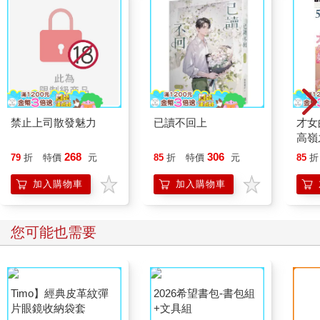
「美世妹妹，早安！」
美世從廚房後門走到外頭，再繞到正門處時，看到一輛停駐的汽
車。司機打開車門後，走下車的葉月開朗地朝她揮手。
「早安，姊姊。」
在不久的將來，即將正式成為美世大姑的葉月，今天穿著一襲時
髦又格外有春天氣息的淺黃色連身洋裝，一如往常美麗得很有魄
力。
禁止上司散發魅力
已讀不回上
才女
美世還無法像她那樣，能夠把穿上身的西洋服飾的魅力發揮得淋
高嶺
漓盡致。對美世來說，葉月永遠是自己嚮往的存在，光是看著
中照
她，就會讓美世也變得有活力。
268
306
79
折
特價
元
85
折
特價
元
85
折
能力
「早安。我跟妳說，我今天帶了好東西過來喲！」
姐 
加入購物車
加入購物車
葉月那張五官端正、和清霞同樣清秀的美麗臉蛋，看起來比平常
更加開朗。
「好東西？」
您可能也需要
若是祝賀結婚的禮物，現在送似乎太早了。看到美世一臉疑惑的
反應，葉月以「好啦好啦」帶過，推著她的背從玄關走進家中。
被葉月推著來到客廳裡的美世，跟她隔著一張茶几坐下。
美世目前仍算不上是完美的淑女。要是在婚禮、或是在那之後的
婚宴上，對賓客做出有失禮數的行為，那可就不好了。因此，她
目前仍在向葉月學習成為久堂家新娘後，在眾人面前現身時應有