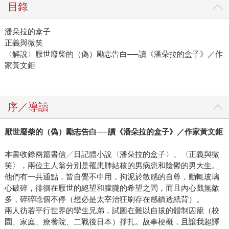
目錄
潘朵拉的盒子
正義與微笑
〈解說〉厭世廢柴的（偽）勵志告白──讀《潘朵拉的盒子》／作
家黃文鉅
序／導讀
厭世廢柴的（偽）勵志告白
──
讀《潘朵拉的盒子》／作家黃文鉅
本書收錄兩篇書信╱日記體小說〈潘朵拉的盒子〉、〈正義與微
笑〉，兩位主人翁分別是罹患肺結核的男病患和陰鬱的男大生。
他們有一共通點，皆自覺不中用，拘泥於敏感的自尊，動輒玻璃
心破碎，徘徊在厭世的絕望和朦朧的希望之間，而且內心戲無敵
多，碎碎唸個不停（想必是太宰治狂刷存在感鎮透紙背）。
兩人彷若平行世界的孿生兄弟，試圖在難以自拔的體制囚籠（校
園、家庭、療養院、二戰後日本）掙扎。故事梗概，且讓我超譯