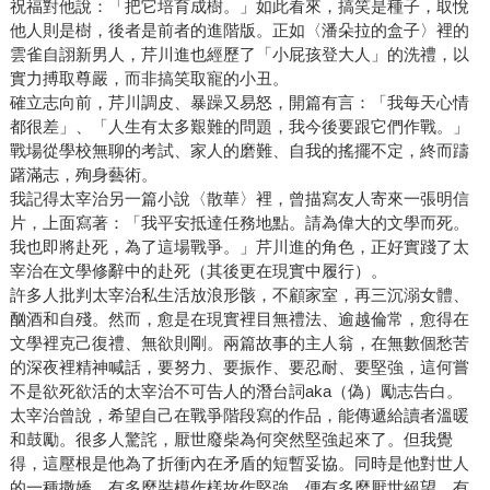
祝福對他說：「把它培育成樹。」如此看來，搞笑是種子，取悅
他人則是樹，後者是前者的進階版。正如〈潘朵拉的盒子〉裡的
雲雀自詡新男人，芹川進也經歷了「小屁孩登大人」的洗禮，以
實力搏取尊嚴，而非搞笑取寵的小丑。
確立志向前，芹川調皮、暴躁又易怒，開篇有言：「我每天心情
都很差」、「人生有太多艱難的問題，我今後要跟它們作戰。」
戰場從學校無聊的考試、家人的磨難、自我的搖擺不定，終而躊
躇滿志，殉身藝術。
我記得太宰治另一篇小說〈散華〉裡，曾描寫友人寄來一張明信
片，上面寫著：「我平安抵達任務地點。請為偉大的文學而死。
我也即將赴死，為了這場戰爭。」芹川進的角色，正好實踐了太
宰治在文學修辭中的赴死（其後更在現實中履行）。
許多人批判太宰治私生活放浪形骸，不顧家室，再三沉溺女體、
酗酒和自殘。然而，愈是在現實裡目無禮法、逾越倫常，愈得在
文學裡克己復禮、無欲則剛。兩篇故事的主人翁，在無數個愁苦
的深夜裡精神喊話，要努力、要振作、要忍耐、要堅強，這何嘗
不是欲死欲活的太宰治不可告人的潛台詞aka（偽）勵志告白。
太宰治曾說，希望自己在戰爭階段寫的作品，能傳遞給讀者溫暖
和鼓勵。很多人驚詫，厭世廢柴為何突然堅強起來了。但我覺
得，這壓根是他為了折衝內在矛盾的短暫妥協。同時是他對世人
的一種撒嬌。有多麼裝模作樣故作堅強，便有多麼厭世絕望。有