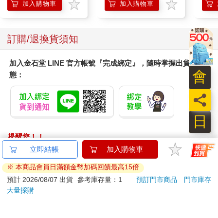
加入購物車
加入購物車
訂購/退換貨須知
加入金石堂 LINE 官方帳號『完成綁定』，隨時掌握出貨動
會
態：
員
日
提醒您！！
金石堂及銀行均不會請您操作ATM! 如接獲電話要求您前往
立即結帳
加入購物車
ATM提款機，請不要聽從指示，以免受騙上當！
※ 本商品會員日滿額金幣加碼回饋最高15倍
退換貨須知：
預計 2026/08/07 出貨
參考庫存量：1
預訂門市商品
門市庫存
大量採購
**提醒您，鑑賞期不等於試用期，退回商品須為全新狀態**
依據「消費者保護法」第19條及行政院消費者保護處公告之
「通訊交易解除權合理例外情事適用準則」，以下商品購買