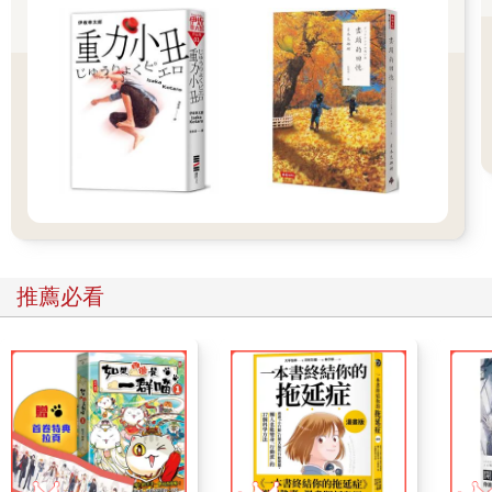
……
4
然而這天，我照樣去田裡幹活。你聽了可能會苦笑吧？但你要知
道，這對我不是可笑之事。我真的覺得，除此之外，沒有我應該
採取的態度。真的很無奈。幾經迷惘苦思，我最後才下定決心以
農夫的身分死去。以農夫的姿態，倒在自己親手耕作的田裡死
去，這是我的夙願。對，我什麼都不在乎了，只想早點死掉。就
在我忍受暈眩、發冷、冷汗直流的痛苦，即將昏厥之際，母親忽
然來喚我，要我趕快把手腳洗乾淨，去父親的起居室。說話向來
推薦必看
面帶微笑的母親，這回表情嚴肅得宛如變了一個人。
父親要我坐在他起居室的收音機前，到了正午時分，天皇的玉音
廣播使我淚流滿面，覺得有一道神奇的光射進我心裡，恍如踏上
了截然不同的世界，又像坐上了搖搖晃晃的大船。驀然回神後，
我已非昔日的我。
我絕非自負地認為，自己已頓悟死生一如的道理。但生和死，其
實是一樣的吧？因為無論生死，都同樣令人痛苦。勉強急著要去
死的人，大多是裝模作樣。我過去吃的苦，只不過是為了粉飾自
己的面子所付出的辛苦。老套的裝模作樣就免了吧。你在信中提