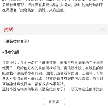
多麼厭世絕望，或許便有多麼渴望討人憐愛。誰叫他無時無刻不
在渴望著「戀廢柴癖」的誰，來寵護他。
試閱
〈潘朵拉的盒子〉
●
作者的話
這部小說，是由一名在「健康道場」療養所對抗病魔的二十歲年
輕男子，寫給他好友的書信所構成的。書信體小說，在以往的報
紙連載小說幾乎少有前例。因此，讀者看前面四、五回時，可能
會因不習慣而摸不著頭緒，但書信體具有濃厚的現實感，自古以
來無論外國或日本，都有很多作家嘗試。
至於小說名稱為何取為《潘朵拉的盒子》，明天會在這部小說的
第一回提及，在此便不多做說明。
開場白如此冷淡委實很不應該，但如此冷淡打招呼的男人寫的小
看更多
說，可是意外精彩有趣喔。