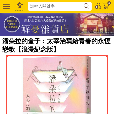
0
潘朵拉的盒子：太宰治寫給青春的永恆
戀歌【浪漫紀念版】