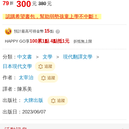
300
79
折
元
380
元
認購希望書包，幫助弱勢孩童上學不中斷！
15
預計最高可得金幣
點
?
100累1點 4點抵1元
HAPPY GO享
折抵無上限
分類：
中文書
＞
文學
＞
現代翻譯文學
＞
日本現代文學
追蹤
作者：
太宰治
追蹤
譯者：
陳系美
出版社：
大牌出版
追蹤
出版日：
2023/06/07