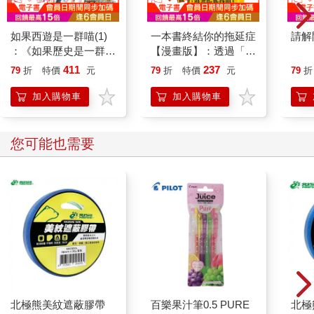
到「悲痛的決定」這句話，然而悲痛這個詞，對現在的我，只覺
得是演技拙劣的美男演員的表情。根本沒在悲痛，那是虛假的表
如果西遊是一群喵(1)
一本書終結你的拖延症
請解
情。船，已輕快離岸。而船的出航，必定帶著些許希望。我已不
：《如果歷史是一群
【漫畫版】：透過「小
再沮喪，也不在意我的肺病。收到你那滿紙同情的信，我著實不
喵》作者最新力作，附
行動」打開大腦的行動
411
237
79
折
特價
元
79
折
特價
元
79
折
知如何是好。我現在什麼都沒在想，只打算委身於這艘船前進。
【首卷特典】拉頁
開關，懶人也能變身
那天，我立即向母親坦白。以平靜到自己都覺得不可思議的態度
「行動派」的37個科
加入購物車
加入購物車
說：
學方法
「我昨晚咳血了。還有前晚也咳血了。」
沒有任何理由，也不是突然珍惜自己的生命。只是到昨天為止，
您可能也需要
硬是裝出的裝模作樣消失了。
父親為我挑了這所「健康道場」。你也知道，我父親是數學教
授，對於數字的計算或許很厲害，但從來沒管過帳算過錢。我家
一直很窮，所以我也不冀望能有奢侈的療養生活。就這一點而
言，這所簡樸的「健康道場」也非常適合我。我沒有任何不滿。
據說待六個月就會痊癒。我住進來以後，沒有咳過血，甚至連血
痰都沒有。所以我早就忘記我在生病。這所道場的場長說，「忘
記自己在生病」是痊癒的捷徑。他是個有點怪的人，竟把療養結
核病的醫院取名為「健康道場」，還發明了特殊療法來因應戰時
糧食與藥品的短缺，激勵了許多住院患者。總之這是一間很另類
北極熊美紋遮蔽膠帶
百樂果汁筆0.5 PURE
北極
的醫院，每天都發生很多趣事，等下次寫信再慢慢告訴你。