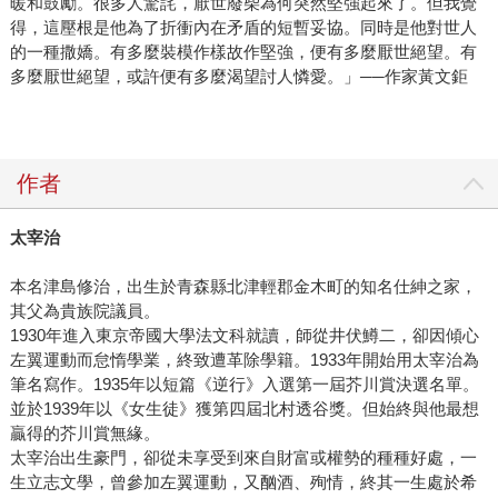
暖和鼓勵。很多人驚詫，厭世廢柴為何突然堅強起來了。但我覺
得，這壓根是他為了折衝內在矛盾的短暫妥協。同時是他對世人
的一種撒嬌。有多麼裝模作樣故作堅強，便有多麼厭世絕望。有
多麼厭世絕望，或許便有多麼渴望討人憐愛。」──作家黃文鉅
作者
太宰治
本名津島修治，出生於青森縣北津輕郡金木町的知名仕紳之家，
其父為貴族院議員。
1930年進入東京帝國大學法文科就讀，師從井伏鱒二，卻因傾心
左翼運動而怠惰學業，終致遭革除學籍。1933年開始用太宰治為
筆名寫作。1935年以短篇《逆行》入選第一屆芥川賞決選名單。
並於1939年以《女生徒》獲第四屆北村透谷獎。但始終與他最想
贏得的芥川賞無緣。
太宰治出生豪門，卻從未享受到來自財富或權勢的種種好處，一
生立志文學，曾參加左翼運動，又酗酒、殉情，終其一生處於希