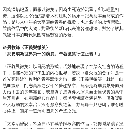
因為深陷絕望，而報以微笑；因為生死過於沉重，所以輕盈相
待。這部以太宰治的讀者木村庄助的病床日記為藍本而寫成的作
品，是步入中年的太宰寫給青春的挽歌，也是爛漫的永恆戀歌。
並借作品中的人物，對戰後的新時代表達各種想法，對於了解其
戰後日本的時代氛圍有極豐富的啟發。
※另收錄〈正義與微笑〉──
「我要成為世界第一的演員。帶著微笑行使正義！」
〈正義與微笑〉以日記的形式，巧妙地表現了在踏入社會的過程
中，搖擺不定的中學生的內心世界。若說〈潘朵拉的盒子〉是一
首光亮得近乎透明的青春戀愛之詩。那〈正義與微笑〉就是一曲
熱血激昂、鬥志高漲之少年的夢想樂章。無論是為華麗獻身而努
力活下去的少年雲雀，或是為了成為偉大演員而衝撞現實的高中
生芹川進，在兩篇經典作品中，都將帶領讀者遇見另一個溫暖到
令人心動的太宰治，沒有頹廢與絕望、亦無痛苦與悲鳴，唯有暖
心洋溢，猶如一道清明透亮的希望之光。
「太宰治曾說，希望自己在戰爭階段寫的作品，能傳遞給讀者溫