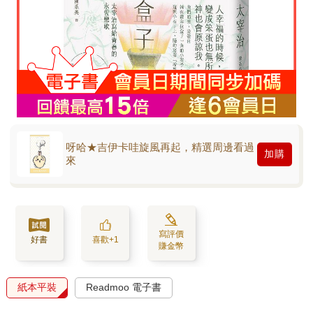
呀哈★吉伊卡哇旋風再起，精選周邊看過
加購
來
寫評價
好書
喜歡+1
賺金幣
紙本平裝
Readmoo 電子書