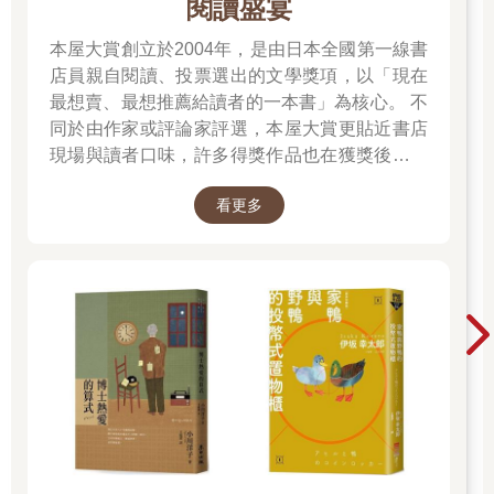
閱讀盛宴
這盒子的角落，留了一顆宛如芥菜種子閃閃發亮的小石子。這顆
小石子上，隱約寫著「希望」二字。
本屋大賞創立於2004年，是由日本全國第一線書
店員親自閱讀、投票選出的文學獎項，以「現在
2
最想賣、最想推薦給讀者的一本書」為核心。 不
同於由作家或評論家評選，本屋大賞更貼近書店
人類是不可能絕望的，這是自古以來的常規。儘管人類頻頻被希
現場與讀者口味，許多得獎作品也在獲獎後成為
望欺騙，但同樣也被「絕望」這個觀念欺騙。我們就打開天窗說
暢銷書，並改編為電影、戲劇或動畫。除了日本
亮話吧。縱使人類被推落不幸的深淵，在谷底痛苦掙扎，依然會
看更多
小說的一般部門，也設有翻譯小說部門與發掘部
伸手摸索一絲希望的細線。這已是從潘朵拉盒子以來，奧林帕斯
門，讓海外佳作與值得重新被看見的作品走進更
眾神定下的事實。無論悲觀論或樂觀論，我們這艘新時代的船，
都會把那些端著架子不曉得在演說什麼，尤其是氣勢凌人者留在
多讀者視野。 不知道下一本該讀什麼時，跟著書
岸邊，搶先一步輕快地向前航行。沒有任何阻塞。那是宛如植物
店員的推薦，往往就能遇見一個令人捨不得闔上
蔓藤的伸展，類似超越意識的天然向光性。
的好故事。
我說真的，今後說話別再裝模作樣了，也不要隨便把別人當作非
國民加以譴責。這只會讓這不幸的世界，更加陰鬱。越會譴責別
人的人，越會在暗地裡做壞事。雖然這次的戰爭又輸了，但願接
下來別再有因打敗仗而急忙捏造逃避一時的搪塞之詞，企圖撈取
好處的政客就好。日本就是被這種膚淺的粉飾搞垮的，今後真的
要千萬當心。若再重蹈覆轍，恐怕會遭全世界唾棄。別再浮誇吹
牛，做個更耿直單純的人吧。新造的大船，已航向海洋。