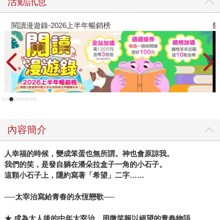
活動訊息
閱讀漫遊錄-2026上半年暢銷榜
飢
內容簡介
人幸福的時候，變成笨蛋也無所謂。神也會原諒我。
我們的笑，是發自躺在潘朵拉盒子一角的小石子。
這顆小石子上，隱約寫著「希望」二字……
──
太宰治寫給青春的永恆戀歌
──
★
成為大人後的中年
太宰治，用微笑報以絕望的青春物語