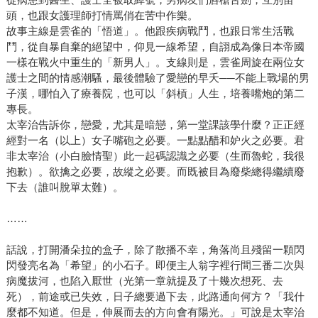
頭，也跟女護理師打情罵俏在苦中作樂。
故事主線是雲雀的「悟道」。他跟疾病戰鬥，也跟日常生活戰
鬥，從自暴自棄的絕望中，仰見一線希望，自詡成為像日本帝國
一樣在戰火中重生的「新男人」。支線則是，雲雀周旋在兩位女
護士之間的情感潮騷，最後體驗了愛戀的早夭──不能上戰場的男
子漢，哪怕入了療養院，也可以「斜槓」人生，培養嘴炮的第二
專長。
太宰治告訴你，戀愛，尤其是暗戀，第一堂課該學什麼？正正經
經對一名（以上）女子嘴砲之必要。一點點醋和妒火之必要。君
非太宰治（小白臉情聖）此一起碼認識之必要（生而魯蛇，我很
抱歉）。欲擒之必要，故縱之必要。而既被目為廢柴總得繼續廢
下去（誰叫脫單太難）。
……
話說，打開潘朵拉的盒子，除了散播不幸，角落尚且殘留一顆閃
閃發亮名為「希望」的小石子。即便主人翁字裡行間三番二次與
病魔拔河，也陷入厭世（光第一章就提及了十幾次想死、去
死），前途或已失效，日子總要過下去，此路通向何方？「我什
麼都不知道。但是，伸展而去的方向會有陽光。」可說是太宰治