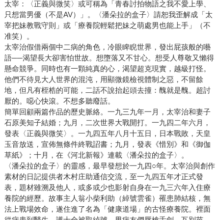
太宰：〈正義與微笑〉或可稱為「青春討拍物語之我不愛上學、
只想當男優（不是AV）」。〈潘朵拉的盒子〉請恕我歪解成「太
宰把妹教戰守則」或「療養院輕鬆把妹之萌處男也能上手」（不
准笑）。
太宰治假借兩個中二病的角色，冷眼睥睨世界，發出屁孩般的囈
語──渴望長大卻害怕世故。想墮落又不甘心。想受人尊敬又懶得
懸命競爭。同時也有一顆純真的心，渴望超克現實，越級打怪。
他們不待見大人世界的混沌，用顯微鏡檢視體制之惡，不留餘
地，但凡有桎梏的可能，二話不說抬起頭去撞：醜就是醜。超討
厭的。噁心快滾。不想多聽廢話。
簡單回顧兩篇作品的歷史脈絡。一九三九年一月，太宰治和妻子
石原美知子結婚；九月，二次世界大戰開打。一九四二年六月，
發表〈正義與微笑〉。一九四五年八月十五日，日本戰敗，天皇
玉音放送，宣佈無條件終戰詔書；九月，發表《惜別》和《御伽
草紙》；十月，在《河北新報》連載〈潘朵拉的盒子〉。
〈潘朵拉的盒子〉的靈感，最早發想於一九四○年。太宰治與創作
素材的日記提供者木村庄助通信交流，至一九四五年才正式發
表，題材雖溯及他人，或多或少也影射自身在一九三六年入住療
養院的經歷。故事主人翁小柴利助（綽號雲雀）罹患肺結核，無
法上戰場效命，遂住進了名為「健康道場」的古怪療養院。裡面
從病患到醫生、護士全被取綽號，男病友們唇槍舌劍，互別苗