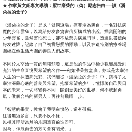
★
作家黃文鉅專文導讀：厭世廢柴的（偽）勵志告白
──
讀《潘
朵拉的盒子》
〈潘朵拉的盒子〉是以「健康道場」療養場為舞台，一名對抗病
魔的少年雲雀，以寫給好友多篇書信所構成的小說。描寫開朗的
少年雲雀，雖然害怕死亡，卻不放棄與病魔鬥爭，透過以書信向
好友述懷，記錄了自己初嘗戀愛的悸動，以及在這特別的療養場
圍繞在他生活周圍的善良人們故事。
不同於太宰治一貫的無賴頹廢，這是他的作品中極少數能感受到
充沛的生命喜悅與希望的名作──宛如潘朵拉盒底，亦或是太宰治
人生的一抹透亮光彩。我們能從〈潘朵拉的盒子〉中，窺得了太
宰治深藏心底的善良與希望。抱懷希望的少年，憧憬著自己與日
本的未來，一切將變得不同，開創更美好的世界。何不鼓起勇
氣，做個合格的新男人，再往前飛躍一步。
「智慧的果實，教會了我明白憤怒，還有孤獨。
往後無須多言，只要不疾不徐，
以極其理所當然的步調筆直前進即可。
因為，伸展而去的方向會有陽光。」