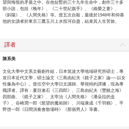
望與悔恨的矛盾之中。在他短暫的三十九年生命中，創作三十多
部小說，包括《晚年》、《二十世紀旗手》、《維榮之妻》、
《斜陽》、《人間失格》等。曾五次自殺，最後於1948年和仰慕
他的女讀者於東京三鷹玉川上水投河自盡，結束其人生苦旅。
譯者
陳系美
文化大學中文系文藝創作組，日本筑波大學地域研究所碩士，專
攻日本近代文學，碩士論文《三島由紀夫《鏡子之家》論──以女
性像為中心》。曾任空中大學日文講師、華視特約譯播，現為專
職譯者。譯有：夏目漱石《三四郎》、三島由紀夫《豐饒之海》
四部曲、《鏡子之家》、太宰治《人間失格》《潘朵拉的盒
子》、谷崎潤一郎《慾望的魔術師》、川端康成《千羽鶴》、平
野啓一郎《日間演奏會散場時》《那個男人》等書。