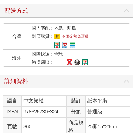
（昭和二十年秋，作者於《河北新報》連載之際寫給讀者的話）
配送方式
●
揭幕
國內宅配：本島、離島
1
到店取貨：
台灣
不限金額免運費
你可千萬不要誤會。我一點都沒沮喪。收到你那種安慰信，我只
國際快遞：全球
是倉皇失措，然後覺得難為情，羞得滿臉通紅，心情莫名地難以
海外
平靜。這麼說，你可能會生氣，看了你那封信，我覺得「很老
港澳店取：
套」。你要知道，新時代的帷幕已然開啟，而且是我們祖先從未
經歷的全新時代。
詳細資料
你就別再老套地裝模作樣了。因為那通常只是謊言。現在，關於
我的肺病，我毫不在意。我早就忘記生病這回事。不僅生病的
事，其實所有的事我都已忘記。我來到這所健康道場，當然並非
語言
中文繁體
裝訂
紙本平裝
因為戰爭結束，突然珍惜起自己的生命，想把身體養好，以待有
朝一日出人頭地；也非基於想趕快把病治好，讓父親放心母親開
ISBN
9786267305324
分級
普通級
心，這種令人熱淚盈眶值得誇讚的孝心。但是，也絕非基於奇怪
的自暴自棄來到這偏僻地方。逐一說明自己的行為，已是老舊
商品規
頁數
360
25開15*21cm
「思想」的謬誤吧。如果硬要說明，通常只會流於牽強附會。我
格