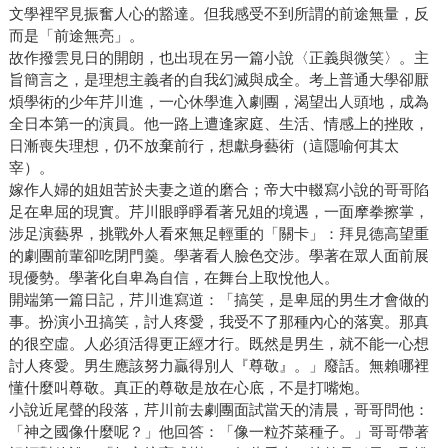
文學裡罕見振奮人心的豁達。但我感受不到所謂的前途無量，反
而是「前途無亮」。
故作撥雲見日的開朗，也出現在另一篇小說〈正義與微笑〉。主
旨簡言之，是理想主義者的自我幻滅與成全。考上普通大學卻厭
煩學術的少年芹川進，一心休學進入劇團，渴望出人頭地，成為
全日本第一的演員。他一路上遭逢家庭、生活、情感上的挫敗，
日漸喪失理想，仍不放棄前行，想獻身藝術（這隱喻何其太
宰）。
嫁作人婦的姐姐苦於夫妻之道的磨合；帝大中輟寫小說的哥哥陷
足在卑屈的現實。芹川眼睜睜看著兄姐的境遇，一面摩拳擦掌，
涉足演藝界，挑戰外人看來無足輕重的「關卡」：拜見德高望重
的劇團前輩卻吃閉門羹。學著看人臉色交涉。學著在眾人面前展
現優勢。學著化自卑為自信，在舞台上取悅他人。
開端第一篇日記，芹川進寫道：「搞笑，是卑屈的男生才會做的
事。扮演小丑搞笑，討人疼愛，我受不了那種內心的落寞。那真
的很空虛。人必須活得更正經才行。既然是男生，就不能一心想
討人疼愛。男生應該努力贏得別人『尊敬』。」廢話。無賴哪裡
懂什麼叫尊敬。真正的尊敬是放在心底，不是打嘴炮。
小說近尾聲的段落，芹川前去劇團面試當天的清晨，哥哥問他：
「神之國像什麼呢？」他回答：「像一粒芥菜種子。」哥哥帶著