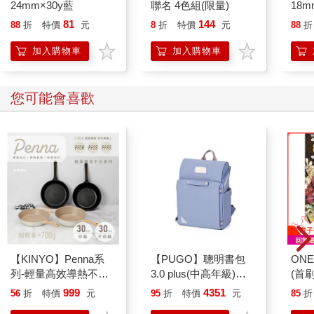
24mm×30y藍
聯名 4色組(限量)
18m
關於我的事，你真的不必擔心。那麼，請你也多保重。
81
144
88
折
特價
元
8
折
特價
元
88
折
昭和二十年八月二十五日
加入購物車
加入購物車
您可能會喜歡
【KINYO】Penna系
【PUGO】聰明書包
ONE
列-輕量高效導熱不沾
3.0 plus(中高年級)霧
(首刷
平煎鍋30cm
藍 全新進化玩美上市
999
4351
56
折
特價
元
95
折
特價
元
85
折