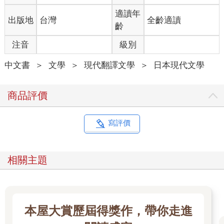
已經受夠玩弄理論的遊戲。所有的概念不是早被說盡了嗎？我來
這所健康道場，沒什麼理由可說。只是有一天，有個時刻，聖靈
適讀年
出版地
台灣
全齡適讀
潛入我心中，我淚流滿面，獨自哭了很久，然後漸漸覺得身體輕
齡
盈起來，頭腦清爽透明。從那時起，我變成迥然不同的人，旋即
注音
級別
將過去隱瞞的事，告訴母親：
「我咳血了。」
中文書
＞
文學
＞
現代翻譯文學
＞
日本現代文學
於是父親為我挑了這所位於山腰的健康道場。事情真的只是這
樣。至於哪一天，哪個時候，什麼事情，你應該也知道吧。就是
那一天呀，那天的中午呀，幾乎是奇蹟，聽到從天而降的天皇玉
商品評價
音宣告終戰詔書，我淚流滿面的時候。
從那天起，我彷如搭上一艘新造大船。我不知這艘大船要航向何
處，現在依然恍如置身夢境。大船輕快地離岸。我只能隱約預感
寫評價
到，這艘船的航線，是全世界沒人經歷過的全新處女航線。但以
目前的情況來說，我只是受到這艘嶄新大船的迎接，乖乖搭在船
上，隨著上天的潮流前進。
相關主題
但是，你可千萬不要誤解。我絕非過於絕望而陷入虛無。只要是
船的出航，無論什麼性質的出航，必能讓人感到些許期待。這是
自古以來，不變的人性之一。你知道希臘神話潘朵拉盒子的故事
吧。因為打開了絕不能打開的盒子，病苦、悲哀、嫉妒、貪婪、
本屋大賞歷屆得獎作，帶你走進
猜疑、陰險、飢餓、憎惡等，所有不幸的蟲子都爬了出來，嗡嗡
嗡地到處亂飛，遮蔽了天空。從此，人類永遠在不幸中掙扎。但