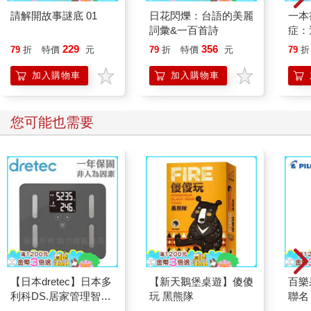
請解開故事謎底 01
日花閃爍：台語的美麗
一本
詞彙&一百首詩
症：
開大
229
356
79
折
特價
元
79
折
特價
元
79
折
人也
的3
加入購物車
加入購物車
您可能也需要
【日本dretec】日本多
【新天鵝堡桌遊】傻傻
百樂果
利科DS.居家管理智能
玩 黑熊隊
聯名
四合一體重體脂計-珊