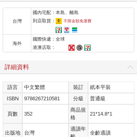
因此受害。
國內宅配：本島、離島
儘管有人表示，如果仔細觀察AI製作出來的影片和圖像，就會發
現人類的瞳孔不是正圓形，或者AI畫出來的人手形狀很奇怪等，
到店取貨：
台灣
不限金額免運費
但這些怪異的部分，總有一天也會被修正，屆時深偽技術就更難
分辨真假了吧。
國際快遞：全球
我們所居住的世界，已經不是能輕易眼見為憑的世界了。恐怕有
海外
一天，我們自己也會因此受害，或者淪為幫凶，一同謾罵受害
港澳店取：
者。
話雖如此，我目前是一名系統工程師，喜歡新技術，基本上也熱
詳細資料
愛AI這類科技。科技對人類而言，永遠都是雙刃劍，用得好能讓
我們的生活更方便，帶來幸福，濫用則會帶來危害。科技本身並
沒有錯，差別只在於我們的如何運用罷了。
語言
中文繁體
裝訂
紙本平裝
本書的主角是教師，深偽技術差點奪去了他的人生。他身邊有人
高明地使用技術解救他，也有人濫用技術。期許我自己也能善用
ISBN
9786267210581
分級
普通級
科技，獲得幸福。
祝各位身體健康福氣滿滿。
商品規
頁數
352
21*14.8*1
格
二○二三年六月九日 於梅雨天的日本
適讀年
出版地
台灣
全齡適讀
福田和代
齡