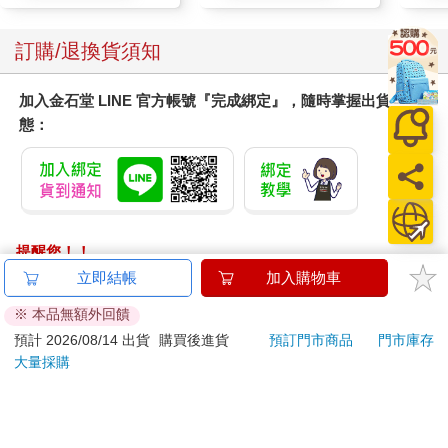
訂購/退換貨須知
加入金石堂 LINE 官方帳號『完成綁定』，隨時掌握出貨動
態：
提醒您！！
金石堂及銀行均不會請您操作ATM! 如接獲電話要求您前往
立即結帳
加入購物車
ATM提款機，請不要聽從指示，以免受騙上當！
※ 本品無額外回饋
退換貨須知：
預計 2026/08/14 出貨
購買後進貨
預訂門市商品
門市庫存
大量採購
**提醒您，鑑賞期不等於試用期，退回商品須為全新狀態**
依據「消費者保護法」第19條及行政院消費者保護處公告之
「通訊交易解除權合理例外情事適用準則」，以下商品購買
後，除商品本身有瑕疵外，將不提供7天的猶豫期：