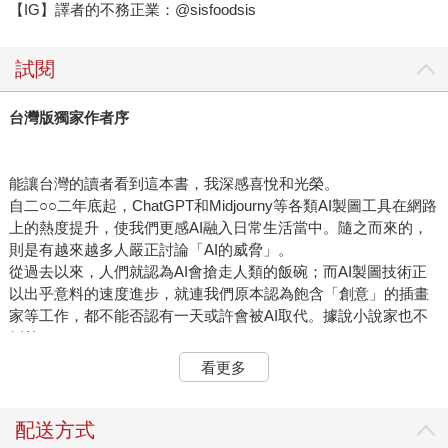
【IG】譯者的不務正業：@sisfoodsis
試閱
台灣版獨家作者序
能讓台灣的讀者看到這本書，我深感喜悅和光榮。
自二○○二年底起，ChatGPT和Midjourny等各類AI製圖工具在網路
上的熱度提升，使我們更感AI融入日常生活當中。隨之而來的，
則是有越來越多人嚴正討論「AI的威脅」。
從過去以來，人們就認為AI會搶走人類的飯碗；而AI製圖技術正
以出乎意料的速度進步，就連我們原本認為飽含「創意」的插畫
家等工作，都不能否認有一天或許會被AI取代。據說小說家也不
例外。
而現實中更迫切的威脅，便是最具代表性的「深偽技術」。由深
看更多
偽技術製作出來的假資訊，精細到難以與事實分別。
濫用深偽技術的案例不勝枚舉，包括合成知名藝人臉部的成人影
片、有良知的政治家竟發出仇恨言論的合成影片，以及使用合成
配送方式
照片、由不存在的記者寫出宛如事實的報導等。而當中確實有人