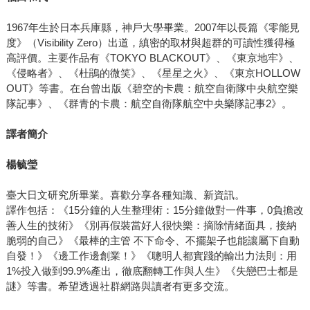
理所當然地接受看似理所當然的事物。 「量子經濟時代」將
藉由對話、合作與共同創造而蓬勃發展，新時代的商業將擺
1967年生於日本兵庫縣，神戶大學畢業。2007年以長篇《零能見
脫依賴過度消費及建立在物質主義的商業模式。因賽特在本
度》（Visibility Zero）出道，縝密的取材與超群的可讀性獲得極
書中為未來十至二十年描繪了三種情境，這些情境便決定了
高評價。主要作品有《TOKYO BLACKOUT》、《東京地牢》、
《侵略者》、《杜鵑的微笑》、《星星之火》、《東京HOLLOW
我們的未來。
OUT》等書。在台曾出版《碧空的卡農：航空自衛隊中央航空樂
隊記事》、《群青的卡農：航空自衛隊航空中央樂隊記事2》。
譯者簡介
楊毓瑩
臺大日文研究所畢業。喜歡分享各種知識、新資訊。
譯作包括：《15分鐘的人生整理術：15分鐘做對一件事，0負擔改
善人生的技術》《別再假裝當好人很快樂：摘除情緒面具，接納
脆弱的自己》《最棒的主管 不下命令、不擺架子也能讓屬下自動
自發！》《邊工作邊創業！》《聰明人都實踐的輸出力法則：用
1%投入做到99.9%產出，徹底翻轉工作與人生》《失戀巴士都是
謎》等書。希望透過社群網路與讀者有更多交流。