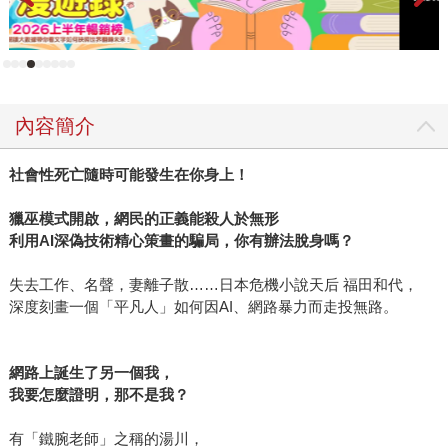
流行的3C產品都無法提升我們的幸福感，只會增加我們對物
質消費的依賴。 許多國家的經濟已經被過度消費帶到崩潰的
邊緣。因此，我們需要一場新啟蒙運動、新文藝復興，由思
想家們帶領我們前進。為了讓社會進一步發展，使人類持續
進步，我們需要一種經濟動能、一具為全人類帶來進步與繁
內容簡介
榮的新引擎。 量子經濟是以新科技為基礎，在生態完好的地
球上的永續經濟和穩定發展的民主體制下才能發展出有意義
社會性死亡隨時可能發生在你身上！
的工作機會，這樣才能將環境與人類的幸福整合到經濟裡。
在量子經濟裡面，沒有所謂物質與非物質、有形與精神層面
獵巫模式開啟，網民的正義能殺人於無形
的對立，如同在量子物理學所有（次原子）物質粒子同時也
利用AI深偽技術精心策畫的騙局，你有辦法脫身嗎？
是能量一樣。這個世界的基本法則並不是「非此即彼」，而
是「既是……又是……」。因此，精神和物質並非不相容的
失去工作、名聲，妻離子散……日本危機小說天后 福田和代，
對立面，而是來自不同方向，卻指向相同目標的兩條路徑。
深度刻畫一個「平凡人」如何因AI、網路暴力而走投無路。
量子經濟有幾項特點： ●量子經濟讓經濟體不再侷限有形需
求，而能顧及歸屬感、自我價值感與自我實現等更深層的心
網路上誕生了另一個我，
理需求； ●量子經濟並非線性發展，而是循環式、有無限潛
我要怎麼證明，那不是我？
能、貨真價實的循環經濟； ●量子經濟是一個相互依存的系統
──一切都與彼此有連結，就連人類和機器間也不例外； ●量
有「鐵腕老師」之稱的湯川，