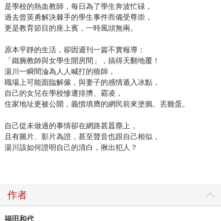
子經濟遵循演算法、有技術性，且具有指數型成長的特
是學校的熱血教師，每日為了學生奔波忙碌，
性…… 在此脈絡下，本書的核心主題有： 1.開發「數位超智
過去曾英勇解決棘手的學生事件而備受尊崇，
慧」，將有毀滅人類的風險。如果讓人工智慧擁有自我操控
更是教育節目的座上賓，一時風頭無兩。
的能力，人類無異是將支配權拱手讓人、交到它們手上。這
原本平靜的生活，卻因週刊一篇不實報導：
是很大的挑戰，而我們不會有第二次機會。只要科技發展掌
「鐵腕教師與女學生開房間」，搞得天翻地覆！
握在少數大型公司和技術官僚手中，要想及時馴服新的人工
湯川一瞬間淪為人人喊打的狼師，
智慧超能力的希望就越渺茫。 2.必須建立新經濟，也就是量
職場上可能面臨解僱，與妻子的感情遁入冰點，
子經濟。在全面整合的循環經濟中，後物質供給將能解決過
自己的女兒在學校慘遭排擠、霸凌，
度消費的問題，真正將環境、經濟、幸福整合在一起。 3.藉
住家地址更被公開，義憤填膺的網民前來塗鴉、丟雞蛋。
由群體智慧創造共享經濟。舊的經濟模式強調擁有物品，企
自己從未做過的事情卻在網路甚囂塵上，
業則著重在最佳化生產，甚至利用法律漏洞來降低成本。便
且有圖片、影片為證，甚至聲音也跟自己相似，
宜的商品、過度的消費，形成拋棄式社會，而我們就快要被
湯川該如何證明自己的清白，揪出犯人？
自己的垃圾淹沒。量子經濟的消費者會轉為使用者，購買企
業提供的服務，而不擁有物品。 4.學會反思自己的決定，質
疑自己的行為。每一個人，無論在哪個國家或哪個位置，必
須認清自己是誰、我們身為人類的本質，以及一個人道的世
作者
界必須是什麼樣子。我們必須反思自己的行為，做出有意識
的決定，即便是孩子，也要學習哲學思考的能力，學會不要
福田和代