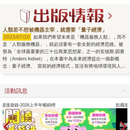
人類若不想被機器主宰，就需要「量子經濟」
2023/07/10
如果我們希望未來是「機器服務人類」，而不
是「人類服務機器」，就必須要有一套全新的經濟思維。被
譽為「全球最重要的三十位商業思想家」之一的安德斯‧因賽
特（Anders Indset），在本書中為未來經濟提出一個新概
念：量子經濟。 當前的經濟模式，並沒有將地球環境與人的
幸福感納入其中。人們狹隘地只從物質上定義富裕，希望擁
有更多資產、進行更多消費、對環境造成更嚴重的破壞。 另
一方面，在馬斯洛需求金字塔中，滿足物質需要的生理需求
活動訊息
在金字塔模型的最底端，卻占有最大的區塊。即便是在富裕
地區，多數人也幾乎不會努力進到可以滿足非物質需求的更
飢餓遊戲前傳贈早優券
教
高層次，因為目前的系統已經將他們固定在物質層次了。科
學已證實，人類並不會因為在物質上擁有更多而變得更快樂
──而且正好相反！第二間房產、第三部車或是任何時下最新