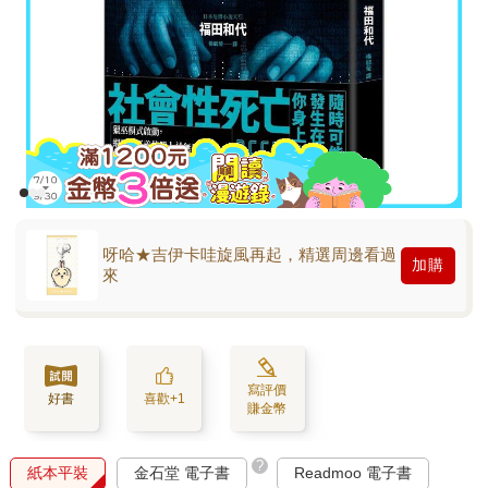
呀哈★吉伊卡哇旋風再起，精選周邊看過
加購
來
寫評價
好書
喜歡+1
賺金幣
?
紙本平裝
金石堂 電子書
Readmoo 電子書