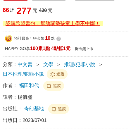
277
66
折
元
420
元
認購希望書包，幫助弱勢孩童上學不中斷！
10
預計最高可得金幣
點
?
100累1點 4點抵1元
HAPPY GO享
折抵無上限
分類：
中文書
＞
文學
＞
推理/犯罪小說
＞
日本推理/犯罪小說
追蹤
作者：
福田和代
追蹤
譯者：
楊毓瑩
出版社：
奇幻基地
追蹤
出版日：
2023/07/01