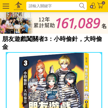
0
朋友遊戲闖關者3：小時偷針，大時偷
金