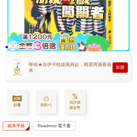
呀哈★吉伊卡哇旋風再起，精選周邊看過
加購
來
寫評價
好書
喜歡+1
賺金幣
紙本平裝
Readmoo 電子書