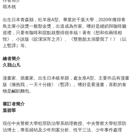
作者簡介
萌木桃
出生日本青森縣，牡羊座A型。畢業於千葉大學，2020年獲得青
鳥文庫小說獎一般類金獎，出道成為作家。嗜好是縫紉與咖啡廳
巡禮，只要有咖啡和甜點就覺得很幸福！著有《想和你兩情相
悅》、小說版《皎潔深宵之月》、《雙胞胎太溺愛我了！》（以
上暫譯）等。
繪者簡介
久我山凡
漫畫家、插畫家。出生日本岐阜縣，處女座A型。主要作品有漫畫
版《擁抱我，一天十分鐘》（暫譯）。嗜好是看漫畫，喜歡的食
物是鹹餡麵包。
審訂者簡介
葉碧翠
現任中央警察大學犯罪防治學系助理教授。中央警察大學犯罪防
治博士，專長婦幼及少年刑案分析、性平三法、少年事件處理