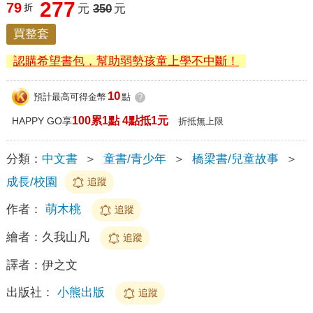
277
79
折
元
350
元
買整套
認購希望書包，幫助弱勢孩童上學不中斷！
10
預計最高可得金幣
點
?
100累1點 4點抵1元
HAPPY GO享
折抵無上限
分類：
中文書
＞
童書/青少年
＞
橋梁書/兒童故事
＞
成長/校園
追蹤
作者：
萌木桃
追蹤
繪者：
久我山凡
追蹤
譯者：
伊之文
出版社：
小熊出版
追蹤