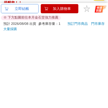
提醒您！！
金石堂及銀行均不會請您操作ATM! 如接獲電話要求您前往
立即結帳
加入購物車
ATM提款機，請不要聽從指示，以免受騙上當！
※ 下方點圖前往本月金石堂強力推薦
退換貨須知：
預計 2026/08/08 出貨
參考庫存量：1
預訂門市商品
門市庫存
大量採購
**提醒您，鑑賞期不等於試用期，退回商品須為全新狀態**
依據「消費者保護法」第19條及行政院消費者保護處公告之
「通訊交易解除權合理例外情事適用準則」，以下商品購買
後，除商品本身有瑕疵外，將不提供7天的猶豫期：
易於腐敗、保存期限較短或解約時即將逾期。（如：生
鮮食品）
依消費者要求所為之客製化給付。（客製化商品）
報紙、期刊或雜誌。（含MOOK、外文雜誌）
經消費者拆封之影音商品或電腦軟體。
非以有形媒介提供之數位內容或一經提供即為完成之線
上服務，經消費者事先同意始提供。（如：電子書、電
子雜誌、下載版軟體、虛擬商品…等）
已拆封之個人衛生用品。（如：內衣褲、刮鬍刀、除毛
刀…等）