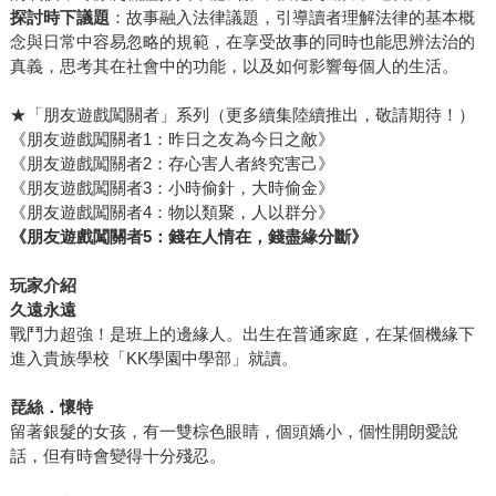
探討時下議題
：故事融入法律議題，引導讀者理解法律的基本概
念與日常中容易忽略的規範，在享受故事的同時也能思辨法治的
真義，思考其在社會中的功能，以及如何影響每個人的生活。
★「朋友遊戲闖關者」系列（更多續集陸續推出，敬請期待！）
《朋友遊戲闖關者1：昨日之友為今日之敵》
《朋友遊戲闖關者2：存心害人者終究害己》
《朋友遊戲闖關者3：小時偷針，大時偷金》
《朋友遊戲闖關者4：物以類聚，人以群分》
《朋友遊戲闖關者5：錢在人情在，錢盡緣分斷》
玩家介紹
久遠永遠
戰鬥力超強！是班上的邊緣人。出生在普通家庭，在某個機緣下
進入貴族學校「KK學園中學部」就讀。
琵絲．懷特
留著銀髮的女孩，有一雙棕色眼睛，個頭嬌小，個性開朗愛說
話，但有時會變得十分殘忍。