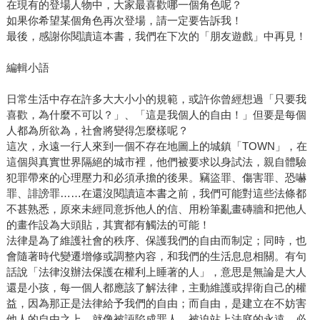
在現有的登場人物中，大家最喜歡哪一個角色呢？
如果你希望某個角色再次登場，請一定要告訴我！
最後，感謝你閱讀這本書，我們在下次的「朋友遊戲」中再見！
編輯小語
日常生活中存在許多大大小小的規範，或許你曾經想過「只要我
喜歡，為什麼不可以？」、「這是我個人的自由！」但要是每個
人都為所欲為，社會將變得怎麼樣呢？
這次，永遠一行人來到一個不存在地圖上的城鎮「TOWN」，在
這個與真實世界隔絕的城市裡，他們被要求以身試法，親自體驗
犯罪帶來的心理壓力和必須承擔的後果。竊盜罪、傷害罪、恐嚇
罪、誹謗罪……在還沒閱讀這本書之前，我們可能對這些法條都
不甚熟悉，原來未經同意拆他人的信、用粉筆亂畫磚牆和把他人
的畫作設為大頭貼，其實都有觸法的可能！
法律是為了維護社會的秩序、保護我們的自由而制定；同時，也
會隨著時代變遷增修或調整內容，和我們的生活息息相關。有句
話說「法律沒辦法保護在權利上睡著的人」，意思是無論是大人
還是小孩，每一個人都應該了解法律，主動維護或捍衛自己的權
益，因為那正是法律給予我們的自由；而自由，是建立在不妨害
他人的自由之上。就像被誣陷成罪人，被迫站上法庭的永遠，必