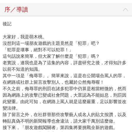
序／導讀
後記
大家好，我是萌木桃。
沒想到這一場朋友遊戲的主題竟然是「犯罪」吧？
「犯罪是壞事，絕對不可以犯罪！」
這句話說來簡單，但大家了解什麼是「犯罪」嗎？
老實說，連我也是為了這集的內容，詳盡研究之後，才得知許多
以前不知道的知識。
其中一項是「侮辱罪」。簡單來說，這是在公開場合罵人的罪，
在網路或社群上留言攻擊別人，也屬於公然侮辱喔！
不久之前，侮辱罪的刑罰在諸多犯罪中仍算是相當輕微的，然而
因為網路上的攻擊已變成社會問題，大眾認為不能姑息，刑罰因
此變重。由此可知，在網路上罵人就是這麼嚴重，足以影響並改
變法律。
除了留言之外，在社群替那些攻擊藝人或名人的貼文按讚，以及
轉貼真偽不明的新聞報導也會違法，請大家千萬別這麼做。
接下來，「朋友遊戲闖關者」第四集將要挑戰全新的遊戲。