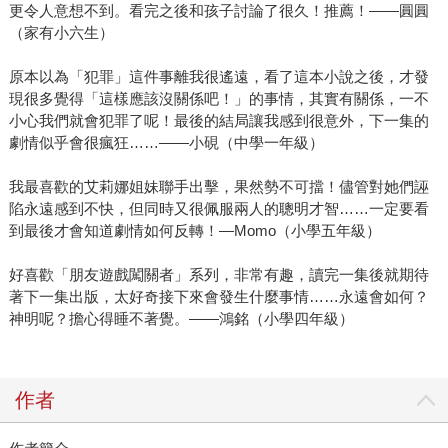
更令人意想不到。看完之後和孩子討論了很久！推薦！——圓圓
（家有小六生）
原本以為「犯罪」這件事離我很遙遠，看了這本小說之後，才發
現很多覺得「這樣應該沒關係吧！」的事情，其實有關係，一不
小心我們就會犯罪了呢！最後的結局讓我感到很意外，下一集的
劇情似乎會很瘋狂……——小硯（中學一年級）
我最喜歡的艾莉娜姐妹聯手出擊，果然勢不可擋！儘管對她們誣
陷永遠感到不快，但同時又很佩服兩人的聰明才智……一定要看
到最後才會知道劇情如何反轉！—Momo（小學五年級）
好喜歡「朋友遊戲闖關者」系列，非常有趣，讀完一集後就期待
著下一集出版，太好奇接下來會發生什麼事情……永遠會如何？
神明呢？擔心得睡不著覺。——鴻銘（小學四年級）
作者