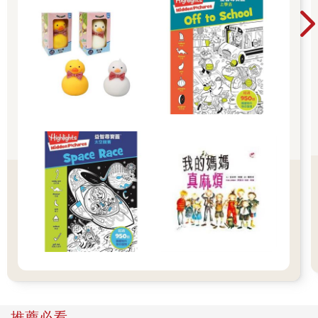
堂開學季！爸媽好輕鬆教你一站購足！文具、書
我和回到座位的琵絲互碰拳頭。
然而，艾莉娜再度舉手。
包、書套參展品全面5折起！👉文具滿777送80
「我方要提出久遠永遠和被害人獨處的證據照片。」艾莉娜手上
元電子禮券 👉全站商品滿1200回饋4%金幣
拿著第三張卡片。
螢幕即時秀出我和索拉拉進入哺乳室的照片。
「這是她們兩人進入哺乳室的證據照片。」
好卑鄙！我和索拉拉身後明明還跟著琵絲，但拍到琵絲的部分被
裁剪掉了，營造出我和索拉拉單獨進入哺乳室的假象。
「久遠永遠確實曾和被害人一起出現在命案現場。」
「不是的！當時我也在場，並不只有她們兩個人！」琵絲大叫，
陪審員個個面露難色。
我漸漸明白瑪娜和艾莉娜的作戰方針了。先用綁架的罪嫌，讓人
對我留下「大壞蛋」的印象。接著用錄音資料證明我有殺意，再
用裁剪過的照片當作情況證據。像慢慢勒緊繩子般，將我逼入絕
境。
不過，由於前兩項證據已失效，我方應該還是占上風。關鍵在於
檢方隊的卡片張數。我們只剩下三張卡片。假如瑪娜她們擁有八
張卡片，算起來還剩五張。
「這次別理會她們。」
艾莉娜看我們沒有動靜，再次用手指夾起卡片。
推薦必看