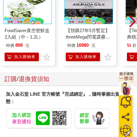
FoodSaver真空密鮮盒
【預購27年5月暫定】
【T
2入組（中－1.2L）
threeMega閃電霹靂車
典積
VA Hi-SPEC UNITED
899
16980
特價
元
特價
元
51
折
阿斯拉 G.S.X RS
SIREN 黑色限定
加入購物車
加入購物車
訂購/退換貨須知
加入金石堂 LINE 官方帳號『完成綁定』，隨時掌握出貨動
態：