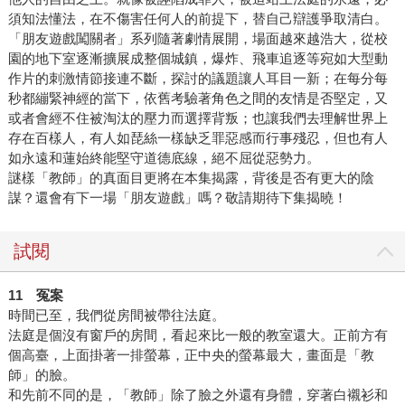
須知法懂法，在不傷害任何人的前提下，替自己辯護爭取清白。
「朋友遊戲闖關者」系列隨著劇情展開，場面越來越浩大，從校
園的地下室逐漸擴展成整個城鎮，爆炸、飛車追逐等宛如大型動
作片的刺激情節接連不斷，探討的議題讓人耳目一新；在每分每
秒都繃緊神經的當下，依舊考驗著角色之間的友情是否堅定，又
或者會經不住被淘汰的壓力而選擇背叛；也讓我們去理解世界上
存在百樣人，有人如琵絲一樣缺乏罪惡感而行事殘忍，但也有人
如永遠和蓮始終能堅守道德底線，絕不屈從惡勢力。
謎樣「教師」的真面目更將在本集揭露，背後是否有更大的陰
謀？還會有下一場「朋友遊戲」嗎？敬請期待下集揭曉！
試閱
11
冤案
時間已至，我們從房間被帶往法庭。
法庭是個沒有窗戶的房間，看起來比一般的教室還大。正前方有
個高臺，上面掛著一排螢幕，正中央的螢幕最大，畫面是「教
師」的臉。
和先前不同的是，「教師」除了臉之外還有身體，穿著白襯衫和