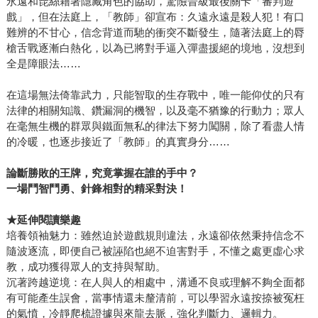
永遠和琵絲藉著隱藏角色的協助，驚險晉級最後關卡「審判遊
戲」，但在法庭上，「教師」卻宣布：久遠永遠是殺人犯！有口
難辨的不甘心，信念背道而馳的衝突不斷發生，隨著法庭上的脣
槍舌戰逐漸白熱化，以為已將對手逼入彈盡援絕的境地，沒想到
全是障眼法……
在這場無法倚靠武力，只能智取的生存戰中，唯一能仰仗的只有
法律的相關知識、鑽漏洞的機智，以及毫不猶豫的行動力；眾人
在毫無生機的群眾與鐵面無私的律法下努力闖關，除了看盡人情
的冷暖，也逐步接近了「教師」的真實身分……
論斷勝敗的王牌，究竟掌握在誰的手中？
一場鬥智鬥勇、針鋒相對的精采對決！
★延伸閱讀樂趣
培養領袖魅力：雖然迫於遊戲規則違法，永遠卻依然秉持信念不
隨波逐流，即便自己被誣陷也絕不迫害對手，不懂之處更虛心求
教，成功獲得眾人的支持與幫助。
沉著跨越逆境：在人與人的相處中，溝通不良或理解不夠全面都
有可能產生誤會，當事情還未釐清前，可以學習永遠按捺被冤枉
的氣憤，冷靜爬梳證據與來龍去脈，強化判斷力、邏輯力。