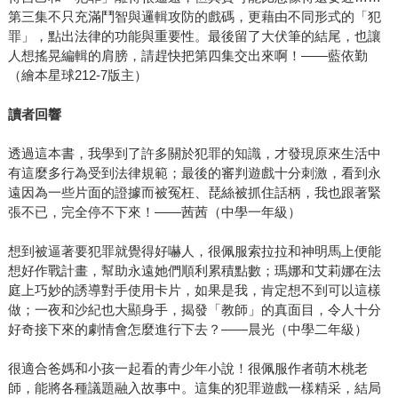
第三集不只充滿鬥智與邏輯攻防的戲碼，更藉由不同形式的「犯
罪」，點出法律的功能與重要性。最後留了大伏筆的結尾，也讓
人想搖晃編輯的肩膀，請趕快把第四集交出來啊！——藍依勤
（繪本星球212-7版主）
讀者回響
透過這本書，我學到了許多關於犯罪的知識，才發現原來生活中
有這麼多行為受到法律規範；最後的審判遊戲十分刺激，看到永
遠因為一些片面的證據而被冤枉、琵絲被抓住話柄，我也跟著緊
張不已，完全停不下來！——茜茜（中學一年級）
想到被逼著要犯罪就覺得好嚇人，很佩服索拉拉和神明馬上便能
想好作戰計畫，幫助永遠她們順利累積點數；瑪娜和艾莉娜在法
庭上巧妙的誘導對手使用卡片，如果是我，肯定想不到可以這樣
做；一夜和沙紀也大顯身手，揭發「教師」的真面目，令人十分
好奇接下來的劇情會怎麼進行下去？——晨光（中學二年級）
很適合爸媽和小孩一起看的青少年小說！很佩服作者萌木桃老
師，能將各種議題融入故事中。這集的犯罪遊戲一樣精采，結局