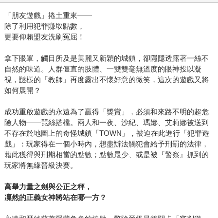
「朋友遊戲」捲土重來——
除了利用犯罪賺取點數，
更要仰賴盟友洗刷冤屈！
拿下眼罩，觸目所及是美麗又新穎的城鎮，卻隱隱透露著一絲不
自然的味道。人群僵直的肢體、一雙雙毫無溫度的眼神投以凝
視，謎樣的「教師」再度露出不懷好意的微笑，這次的遊戲又將
如何展開？
成功重啟遊戲的永遠為了贏得「獎賞」，必須和來路不明的超危
險人物——琵絲搭檔。兩人和一夜、沙紀、瑪娜、艾莉娜被送到
不存在於地圖上的奇怪城鎮「TOWN」，被迫在此進行「犯罪遊
戲」：玩家得在一個小時內，想盡辦法觸犯會給予刑罰的法律，
藉此獲得與刑期相當的點數；點數最少、或是被『警察』抓到的
玩家將無緣晉級決賽。
高舉力量之劍與公正之秤，
凜然的正義女神將站在哪一方？