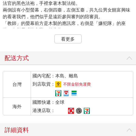
法官的黑色法袍，手裡拿著木製法槌。
兩側設有小型螢幕，右側四臺，左側五臺，共九位男女饒富興味
的看著我們，他們似乎是遠距參與審判的陪審員。
「教師」的螢幕前方是木製的應訊席，右側是「嫌犯隊」的座
位，左側是「檢方隊」的座位。
我坐到右側座位，桌上擺著我們剛才用手機購買的五張卡片，放
看更多
在從檢方隊角度看不見的位置。
背面畫著正義女神朱斯提提亞的卡片……我偷偷把卡片翻面，上
頭寫著「不採用」三個字。
配送方式
「現在開始進行審判！罪狀是殺人，被害人是森野索拉拉，被告
是久遠永遠！久遠永遠，你認罪嗎？」
國內宅配：本島、離島
「不，我不認罪！」我抬頭挺胸，果斷的回答。
「我想也是。那麼，陪審員會做出有罪還是無罪的判決呢？『審
到店取貨：
台灣
不限金額免運費
判遊戲』開始！」
咚！「教師」敲擊木製法槌，宛如開戰的鑼聲響起。
國際快遞：全球
「進入正題，我們要提出證據。」艾莉娜站起來，高舉印有正義
海外
女神的卡片。
港澳店取：
來了！我進入備戰狀態。
「久遠永遠綁架了九個人並要求贖金，其中也包括嬰兒。我們要
詳細資料
提出綁架過程的證據影片。」