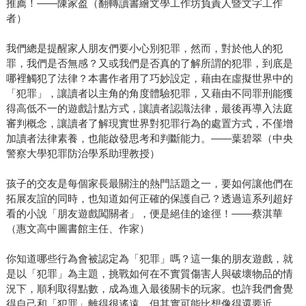
推薦！——陳家盈（翻轉讀書繪文學工作坊負責人暨文字工作
者）
我們總是提醒家人朋友們要小心別犯罪，然而，對於他人的犯
罪，我們是否無感？又或我們是否真的了解所謂的犯罪，到底是
哪裡觸犯了法律？本書作者用了巧妙設定，藉由在虛擬世界中的
「犯罪」，讓讀者以主角的角度體驗犯罪，又藉由不同罪刑能獲
得高低不一的遊戲計點方式，讓讀者認識法律，最後再導入法庭
審判概念，讓讀者了解現實世界對犯罪行為的處置方式，不僅增
加讀者法律素養，也能啟發思考和判斷能力。——葉碧翠（中央
警察大學犯罪防治學系助理教授）
孩子的交友是每個家長最關注的熱門話題之一，要如何讓他們在
拓展友誼的同時，也知道如何正確的保護自己？透過這系列超好
看的小說「朋友遊戲闖關者」，便是絕佳的途徑！——蔡淇華
（惠文高中圖書館主任、作家）
你知道哪些行為會被認定為「犯罪」嗎？這一集的朋友遊戲，就
是以「犯罪」為主題，挑戰如何在不實質傷害人與破壞物品的情
況下，順利取得點數，成為進入最後關卡的玩家。也許我們會覺
得自己和「犯罪」離得很遙遠，但其實可能比想像得還要近……