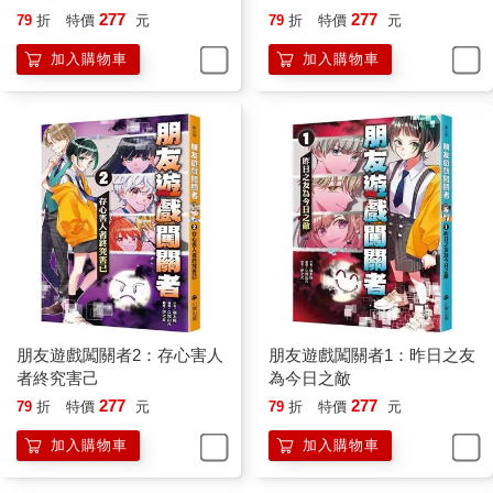
「法官！我要使用『不採用卡片』！」
277
277
79
折
特價
元
79
折
特價
元
「批准！證據無效！」
螢幕上的影片消失。
加入購物車
加入購物車
「那麼，我們再提出另一項證據。」
還來不及喘息，艾莉娜又拿起一張卡片。
「命案現場在購物中心的哺乳室，有一段記錄了以下對話的錄
音，
是確定久遠永遠為真凶的決定性證據。」
決定性證據？怎麼可能有那種東西？
然而，我聽完法庭上播放的錄音後渾身起了雞皮疙瘩。
「索拉拉，我要……殺了你。」
螢幕上的陪審員們一陣譁然。
「這是造假的！」
我確實說過那句話，但那是因為索拉拉請我說出「我要殺了
你」。
朋友遊戲闖關者2：存心害人
朋友遊戲闖關者1：昨日之友
不過，她的部分卻被剪掉了。
者終究害己
為今日之敵
神明說過，殺人案要有殺意才成立。那段錄音雖是斷章取義，但
277
277
79
折
特價
元
79
折
特價
元
要是被當作證據採用，不就等同我有殺意了嗎？儘管很不甘心，
也只能使用卡片了。
加入購物車
加入購物車
「琵絲，快用卡片！」