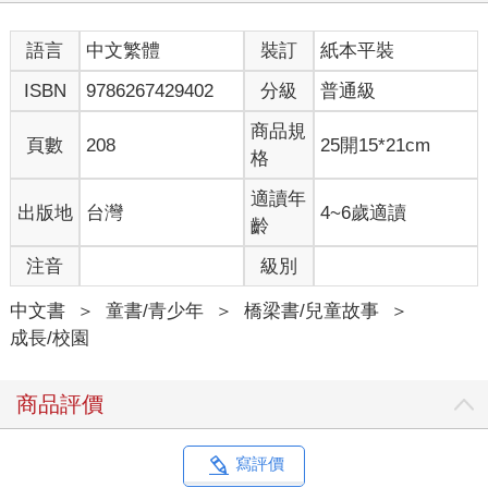
不是殺人，而是綁架？
「教師」的螢幕畫面分成上下兩半。上半部播放嬰兒用品店的監
語言
中文繁體
裝訂
紙本平裝
視器畫面：一位媽媽正在選購奶粉，身旁停著嬰兒車。我和琵絲
出現，我探頭望向嬰兒車，似乎十分費力的抱起嬰兒。琵絲大聲
ISBN
9786267429402
分級
普通級
喊了些什麼後，我便帶走了嬰兒。
這是我們綁架嬰兒的畫面！
商品規
頁數
208
25開15*21cm
「居然綁架嬰兒？太過分了！」
格
「真不敢相信！」
陪審員接連發出譴責。
適讀年
出版地
台灣
4~6歲適讀
「異議！」琵絲舉手。
齡
「琵絲律師有何意見？」
注音
級別
「這段影片和命案無關！和索拉拉死亡的事情無關！」琵絲生氣
的瞪大眼睛。
中文書
＞
童書/青少年
＞
橋梁書/兒童故事
＞
「這是為了讓大家了解久遠永遠的為人，並非無關。」艾莉娜語
成長/校園
調不帶任何感情。
原來如此。她們採取的作戰方式，是讓陪審員對我產生負面印
象，認為我是會殺人的大壞蛋。
商品評價
「但是，那些嬰兒不是真人，而是機器嬰兒！是機器人！所以那
樣做並不過分！」
「你有證據嗎？他們怎麼看都是真人嬰兒。」艾莉娜冷靜反駁琵
寫評價
絲的主張。