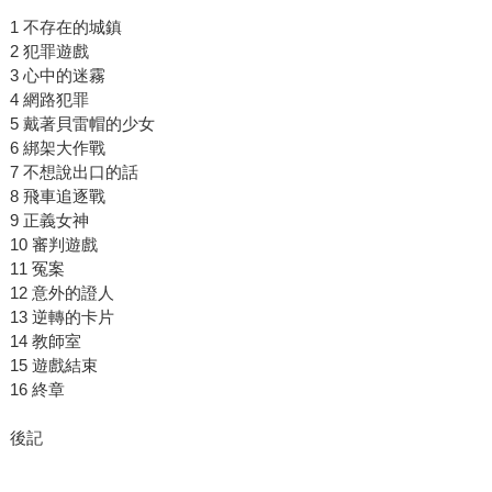
1 不存在的城鎮
2 犯罪遊戲
3 心中的迷霧
4 網路犯罪
5 戴著貝雷帽的少女
6 綁架大作戰
7 不想說出口的話
8 飛車追逐戰
9 正義女神
10 審判遊戲
11 冤案
12 意外的證人
13 逆轉的卡片
14 教師室
15 遊戲結束
16 終章
後記