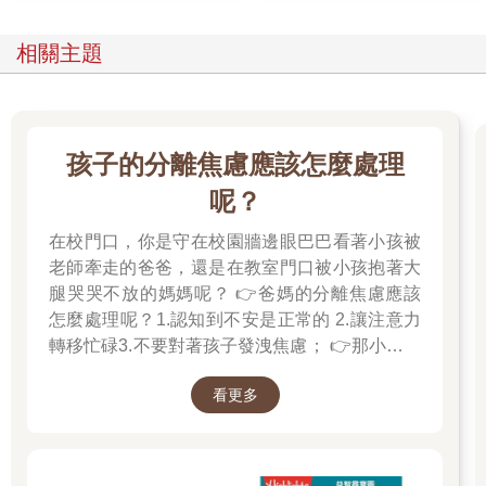
「好！我們要反擊！」
琵絲站起來，高舉卡片。
「法官，請不要採用這項證據！」
相關主題
「批准！」
「此外，我方還有證據能夠證明永遠不是凶手！」
「請琵絲律師提出證據。」
琵絲拿著文件，站在陪審員面前。
孩子的分離焦慮應該怎麼處理
「各位陪審員，這起案件是冤案！」
琵絲一臉正經的拚命說明。
呢？
「『久遠永遠是凶手』這件事有很大的矛盾！殺人是『犯罪遊
戲』的禁止事項，一旦觸犯就會出局，玩家沒有理由在遊戲中蓄
在校門口，你是守在校園牆邊眼巴巴看著小孩被
意殺人。永遠既然知道索拉拉吃了會死，不可能拿含有花生的巧
老師牽走的爸爸，還是在教室門口被小孩抱著大
克力給她吃！」
腿哭哭不放的媽媽呢？ 👉爸媽的分離焦慮應該
陪審員低聲說著「有道理」。
怎麼處理呢？1.認知到不安是正常的 2.讓注意力
琵絲，做得好！瑪娜和艾莉娜應該沒有買「不採用卡片」，無法
轉移忙碌3.不要對著孩子發洩焦慮； 👉那小朋友
讓我們的主張失效。
該如何適應過渡期呢？1.可給予適當的安撫玩具
「請大家千萬別把清白的人關進監獄造成冤案，請三思！」
看更多
也許是熟悉的玩偶增加安全感 2.與孩子分開時請
陪審員直到剛才都還十分氣憤，但他們看到琵絲低頭鞠躬後，彷
好好堅定道別不可哄騙,並保證會回到身邊3.準時
彿決定再斟酌看看。
守約的接回孩子 好好的渡這個時期，爸爸媽媽和
「琵絲，你表現得真不賴！」
孩子一起迎接成長的過程！真是太好了！ 🎉金石
「嘿嘿！因為『罪疑唯輕』嘛！」