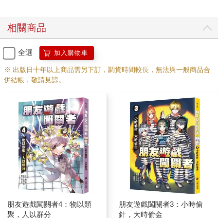
「證據？」琵絲垂下眉毛，一副傷腦筋的模樣。
真人和機器人的差別是……
相關商品
「呃……我想到了！」琵絲握拳敲了敲手心。
「機器嬰兒抱起來很重，被綁架也不會哭；如果是真正的嬰兒，
被綁架的當下便會放聲大哭！」
全選
加入購物車
「你剛才承認綁架嬰兒了吧？」艾莉娜這句話犀利的劃破法庭內
※ 出版日十年以上商品需另下訂，調貨時間較長，無法與一般商品合
嚴肅的氣氛。
併結帳，敬請見諒。
琵絲立刻伸手遮住嘴巴，但是太遲了。
「各位陪審員們聽到了嗎？久遠永遠綁架嬰兒是鐵錚錚的事實。
除了森野索拉拉的命案之外，她還犯下『綁架』這條尚未起訴的
罪名。」
我們中招了……失言的琵絲面如死灰。
「永遠，對不起！我不該多嘴的……」
陪審員用十惡不赦的眼神看著我。
怎麼辦？萬一他們有了先入為主的偏見，認為「會綁架嬰兒的人
肯定也會殺人」、「這種壞蛋就算被判有罪也是活該」的話……
在陪審員表決時，這將對我們非常不利。
「琵絲，使用『不採用卡片』吧！」
「好！」
朋友遊戲闖關者4：物以類
朋友遊戲闖關者3：小時偷
琵絲高高舉起一張「不採用卡片」，讓法官清楚看見。
聚，人以群分
針，大時偷金