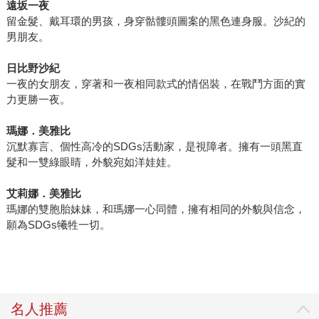
遠坂一夜
留金髮、戴耳環的男孩，身穿骷髏頭圖案的黑色連身服。沙紀的
男朋友。
日比野沙紀
一夜的女朋友，穿著和一夜相同款式的情侶裝，在戰鬥方面的實
力更勝一夜。
瑪娜．美雅比
沉默寡言、個性高冷的SDGs活動家，是視障者。擁有一頭黑直
髮和一雙綠眼睛，外貌宛如洋娃娃。
艾莉娜．美雅比
瑪娜的雙胞胎妹妹，和瑪娜一心同體，擁有相同的外貌與信念，
願為SDGs犧牲一切。
名人推薦