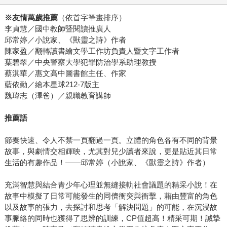
※友情萬歲推薦
（依首字筆畫排序）
李貞慧／國中教師暨閱讀推廣人
邱常婷／小說家、《獸靈之詩》作者
陳家盈／翻轉讀書繪文學工作坊負責人暨文字工作者
葉碧翠／中央警察大學犯罪防治學系助理教授
蔡淇華／惠文高中圖書館主任、作家
藍依勤／繪本星球212-7版主
魏瑋志（澤爸）／親職教育講師
推薦語
節奏快速、令人不禁一頁翻過一頁。立體的角色各有不同的背景
故事，與劇情交相輝映，尤其對兒少讀者來說，更是貼近其日常
生活的有趣作品！——邱常婷（小說家、《獸靈之詩》作者）
充滿智慧與結合青少年心理並無縫接軌社會議題的精采小說！在
故事中模擬了日常可能發生的同儕衝突與衝擊，藉由豐富的角色
以及故事的張力，去探討和思考「解決問題」的可能，在沉浸故
事脈絡的同時也獲得了思辨的訓練，CP值超高！精采可期！誠摯