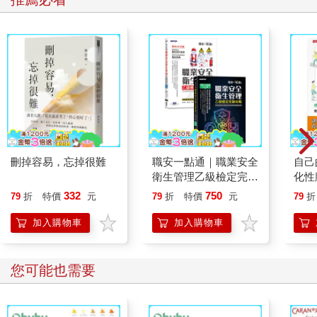
「再來，我們要提出被告購買花生巧克力的證據。」
接著出現的是超商的影片。
「教師」的螢幕再次分成兩半，開始播放店裡的監視器畫面，上
面拍到我正在購買巧克力。
「這次也不要理會。」
「嗯！」
陪審員開始用懷疑的眼光看向我。
但是，這只能證明我有購買巧克力，無法證明我讓索拉拉吃了
它。
「這會成為證據，你們無所謂嗎？」
「無所謂，我在超商買了巧克力是事實。」
刪掉容易，忘掉很難
職安一點通｜職業安全
自己
艾莉娜想讓我動搖，但我不會上當。我們必須謹慎使用卡片才
衛生管理乙級檢定完勝
化性
行。
攻略｜2026版(套書)
【暢
332
750
79
折
特價
元
79
折
特價
元
79
折
「那麼，我方要傳喚證人。」艾莉娜再次秀出卡片。
她的連續攻擊令人無法喘息……
加入購物車
加入購物車
您可能也需要