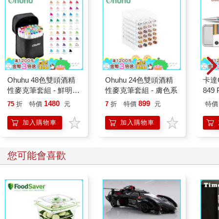
Ohuhu 48色雙頭酒精
Ohuhu 24色雙頭酒精
卡達C
性麥克筆套組 - 鮮明色
性麥克筆套組 - 膚色系
849 
系 (新包裝)
筆 E
1480
899
75
折
特價
元
7
折
特價
元
特價
加入購物車
加入購物車
您可能會喜歡