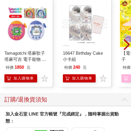
琵絲一臉正經的拚命說明。
「『久遠永遠是凶手』這件事有很大的矛盾！殺人是『犯罪遊
戲』的禁止事項，一旦觸犯就會出局，玩家沒有理由在遊戲中蓄
意殺人。永遠既然知道索拉拉吃了會死，不可能拿含有花生的巧
克力給她吃！」
陪審員低聲說著「有道理」。
琵絲，做得好！瑪娜和艾莉娜應該沒有買「不採用卡片」，無法
讓我們的主張失效。
Tamagotchi 塔麻歌子
16647 Birthday Cake
【電
「請大家千萬別把清白的人關進監獄造成冤案，請三思！」
塔麻可吉 電子寵物 樂
小卡組
子
陪審員直到剛才都還十分氣憤，但他們看到琵絲低頭鞠躬後，彷
園系列（熱帶橙果／極
彿決定再斟酌看看。
1850
240
特價
元
特價
元
特價
地冰雪）
「琵絲，你表現得真不賴！」
加入購物車
加入購物車
「嘿嘿！因為『罪疑唯輕』嘛！」
我和回到座位的琵絲互碰拳頭。
然而，艾莉娜再度舉手。
「我方要提出久遠永遠和被害人獨處的證據照片。」艾莉娜手上
訂購/退換貨須知
拿著第三張卡片。
螢幕即時秀出我和索拉拉進入哺乳室的照片。
加入金石堂 LINE 官方帳號『完成綁定』，隨時掌握出貨動
「這是她們兩人進入哺乳室的證據照片。」
態：
好卑鄙！我和索拉拉身後明明還跟著琵絲，但拍到琵絲的部分被
裁剪掉了，營造出我和索拉拉單獨進入哺乳室的假象。