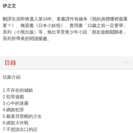
伊之文
翻譯生涯即將邁入第14年。童書譯作有繪本《我的身體哪裡最重
要？》、橋梁書《日本小妖怪》、實用書「12歲之前一定要學」
系列（小熊出版）等，無比享受青少年小說「朋友遊戲闖關者」
系列所帶來的閱讀樂趣。
目錄
玩家介紹
1 不存在的城鎮
2 犯罪遊戲
3 心中的迷霧
4 網路犯罪
5 戴著貝雷帽的少女
6 綁架大作戰
7 不想說出口的話