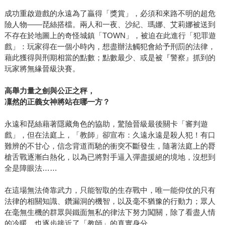
成功重啟遊戲的永遠為了贏得「獎賞」，必須和來路不明的超危
險人物——琵絲搭檔。兩人和一夜、沙紀、瑪娜、艾莉娜被送到
不存在於地圖上的奇怪城鎮「TOWN」，被迫在此進行「犯罪遊
戲」：玩家得在一個小時內，想盡辦法觸犯會給予刑罰的法律，
藉此獲得與刑期相當的點數；點數最少、或是被『警察』抓到的
玩家將無緣晉級決賽。
高舉力量之劍與公正之秤，
凜然的正義女神將站在哪一方？
永遠和琵絲藉著隱藏角色的協助，驚險晉級最後關卡「審判遊
戲」，但在法庭上，「教師」卻宣布：久遠永遠是殺人犯！有口
難辨的不甘心，信念背道而馳的衝突不斷發生，隨著法庭上的脣
槍舌戰逐漸白熱化，以為已將對手逼入彈盡援絕的境地，沒想到
全是障眼法……
在這場無法倚靠武力，只能智取的生存戰中，唯一能仰仗的只有
法律的相關知識、鑽漏洞的機智，以及毫不猶豫的行動力；眾人
在毫無生機的群眾與鐵面無私的律法下努力闖關，除了看盡人情
的冷暖，也逐步接近了「教師」的真實身分……