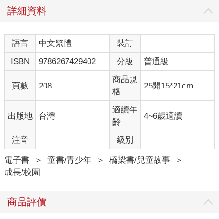
頭寫著「不採用」三個字。
詳細資料
「現在開始進行審判！罪狀是殺人，被害人是森野索拉拉，被告
是久遠永遠！久遠永遠，你認罪嗎？」
「不，我不認罪！」我抬頭挺胸，果斷的回答。
語言
中文繁體
裝訂
「我想也是。那麼，陪審員會做出有罪還是無罪的判決呢？『審
ISBN
9786267429402
分級
普通級
判遊戲』開始！」
咚！「教師」敲擊木製法槌，宛如開戰的鑼聲響起。
商品規
「進入正題，我們要提出證據。」艾莉娜站起來，高舉印有正義
頁數
208
25開15*21cm
格
女神的卡片。
來了！我進入備戰狀態。
適讀年
出版地
台灣
4~6歲適讀
「久遠永遠綁架了九個人並要求贖金，其中也包括嬰兒。我們要
齡
提出綁架過程的證據影片。」
不是殺人，而是綁架？
注音
級別
「教師」的螢幕畫面分成上下兩半。上半部播放嬰兒用品店的監
視器畫面：一位媽媽正在選購奶粉，身旁停著嬰兒車。我和琵絲
電子書
＞
童書/青少年
＞
橋梁書/兒童故事
＞
出現，我探頭望向嬰兒車，似乎十分費力的抱起嬰兒。琵絲大聲
成長/校園
喊了些什麼後，我便帶走了嬰兒。
這是我們綁架嬰兒的畫面！
商品評價
「居然綁架嬰兒？太過分了！」
「真不敢相信！」