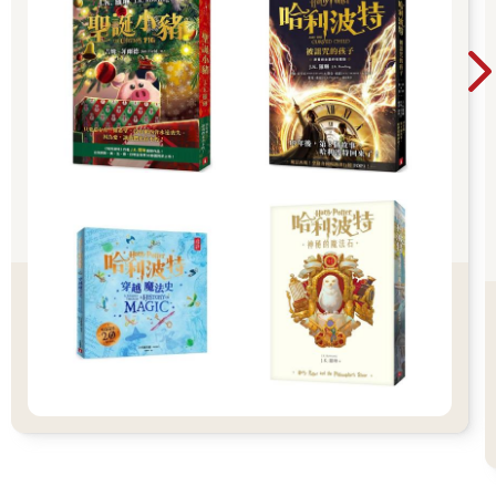
琵絲立刻伸手遮住嘴巴，但是太遲了。
「各位陪審員們聽到了嗎？久遠永遠綁架嬰兒是鐵錚錚的事實。
除了森野索拉拉的命案之外，她還犯下『綁架』這條尚未起訴的
罪名。」
我們中招了……失言的琵絲面如死灰。
「永遠，對不起！我不該多嘴的……」
陪審員用十惡不赦的眼神看著我。
怎麼辦？萬一他們有了先入為主的偏見，認為「會綁架嬰兒的人
肯定也會殺人」、「這種壞蛋就算被判有罪也是活該」的話……
在陪審員表決時，這將對我們非常不利。
「琵絲，使用『不採用卡片』吧！」
「好！」
琵絲高高舉起一張「不採用卡片」，讓法官清楚看見。
「法官！我要使用『不採用卡片』！」
「批准！證據無效！」
螢幕上的影片消失。
「那麼，我們再提出另一項證據。」
還來不及喘息，艾莉娜又拿起一張卡片。
「命案現場在購物中心的哺乳室，有一段記錄了以下對話的錄
音，
是確定久遠永遠為真凶的決定性證據。」