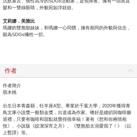
沉默寡言、個性高冷的SDGs活動家，是視障者。擁有一頭黑直
髮和一雙綠眼睛，外貌宛如洋娃娃。
艾莉娜．美雅比
瑪娜的雙胞胎妹妹，和瑪娜一心同體，擁有相同的外貌與信念，
願為SDGs犧牲一切。
作者
作者簡介
萌木桃
出生日本青森縣，牡羊座A型。畢業於千葉大學，2020年獲得青
鳥文庫小說獎一般類金獎，出道成為作家。嗜好是縫紉與咖啡廳
巡禮，只要有咖啡和甜點就覺得很幸福！著有《想和你兩情相
悅》、小說版《皎潔深宵之月》、《雙胞胎太溺愛我了！》（以
上暫譯）等。