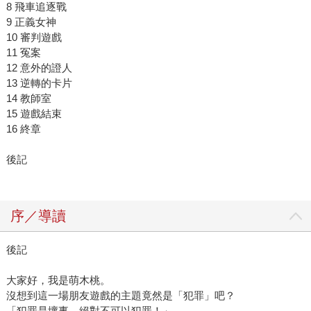
8 飛車追逐戰
9 正義女神
10 審判遊戲
11 冤案
12 意外的證人
13 逆轉的卡片
14 教師室
15 遊戲結束
16 終章
後記
序／導讀
後記
大家好，我是萌木桃。
沒想到這一場朋友遊戲的主題竟然是「犯罪」吧？
「犯罪是壞事，絕對不可以犯罪！」