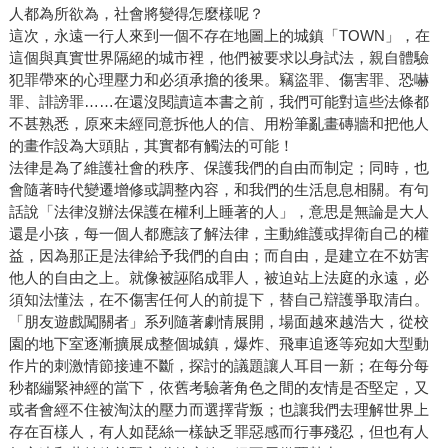
人都為所欲為，社會將變得怎麼樣呢？
這次，永遠一行人來到一個不存在地圖上的城鎮「TOWN」，在
這個與真實世界隔絕的城市裡，他們被要求以身試法，親自體驗
犯罪帶來的心理壓力和必須承擔的後果。竊盜罪、傷害罪、恐嚇
罪、誹謗罪……在還沒閱讀這本書之前，我們可能對這些法條都
不甚熟悉，原來未經同意拆他人的信、用粉筆亂畫磚牆和把他人
的畫作設為大頭貼，其實都有觸法的可能！
法律是為了維護社會的秩序、保護我們的自由而制定；同時，也
會隨著時代變遷增修或調整內容，和我們的生活息息相關。有句
話說「法律沒辦法保護在權利上睡著的人」，意思是無論是大人
還是小孩，每一個人都應該了解法律，主動維護或捍衛自己的權
益，因為那正是法律給予我們的自由；而自由，是建立在不妨害
他人的自由之上。就像被誣陷成罪人，被迫站上法庭的永遠，必
須知法懂法，在不傷害任何人的前提下，替自己辯護爭取清白。
「朋友遊戲闖關者」系列隨著劇情展開，場面越來越浩大，從校
園的地下室逐漸擴展成整個城鎮，爆炸、飛車追逐等宛如大型動
作片的刺激情節接連不斷，探討的議題讓人耳目一新；在每分每
秒都繃緊神經的當下，依舊考驗著角色之間的友情是否堅定，又
或者會經不住被淘汰的壓力而選擇背叛；也讓我們去理解世界上
存在百樣人，有人如琵絲一樣缺乏罪惡感而行事殘忍，但也有人