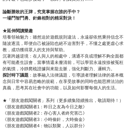
論斷勝敗的王牌，究竟掌握在誰的手中？
一場鬥智鬥勇、針鋒相對的精采對決！
★延伸閱讀樂趣
培養領袖魅力：雖然迫於遊戲規則違法，永遠卻依然秉持信念不
隨波逐流，即便自己被誣陷也絕不迫害對手，不懂之處更虛心求
教，成功獲得眾人的支持與幫助。
沉著跨越逆境：在人與人的相處中，溝通不良或理解不夠全面都
有可能產生誤會，當事情還未釐清前，可以學習永遠按捺被冤枉
的氣憤，冷靜爬梳證據與來龍去脈，強化判斷力、邏輯力。
探討時下議題
：故事融入法律議題，引導讀者理解法律的基本概
念與日常中容易忽略的規範，在享受故事的同時也能思辨法治的
真義，思考其在社會中的功能，以及如何影響每個人的生活。
★「朋友遊戲闖關者」系列（更多續集陸續推出，敬請期待！）
《朋友遊戲闖關者1：昨日之友為今日之敵》
《朋友遊戲闖關者2：存心害人者終究害己》
《朋友遊戲闖關者3：小時偷針，大時偷金》
《朋友遊戲闖關者4：物以類聚，人以群分》