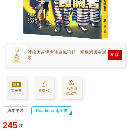
呀哈★吉伊卡哇旋風再起，精選周邊看過
加購
來
寫評價
電子書
喜歡+1
賺金幣
紙本平裝
Readmoo 電子書
245
元