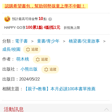
認購希望書包，幫助弱勢孩童上學不中斷！
10
預計最高可得金幣
點
?
100累1點 4點抵1元
HAPPY GO享
折抵無上限
分類：
電子書
＞
童書/青少年
＞
橋梁書/兒童故事
＞
成長/校園
追蹤
作者：
萌木桃
追蹤
出版社：
小熊出版
追蹤
出版日：
2024/05/22
相關主題：
【親子•教養】本月必讀100本書單推薦
活動訊息