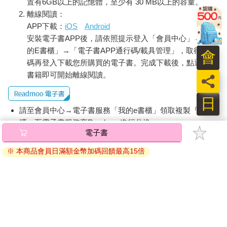
置有6GB以上的記憶體，至少有 30 MB以上的容量。
它。
離線閱讀：
「這會成為證據，你們無所謂嗎？」
APP下載：
iOS
Android
「無所謂，我在超商買了巧克力是事實。」
安裝電子書APP後，請依照提示登入「會員中心」→「我
艾莉娜想讓我動搖，但我不會上當。我們必須謹慎使用卡片才
的E書櫃」→「電子書APP通行碼/載具管理」，取得通行
行。
會
「那麼，我方要傳喚證人。」艾莉娜再次秀出卡片。
碼再登入下載您所購買的電子書。完成下載後，點選任一
她的連續攻擊令人無法喘息……
書籍即可開始離線閱讀。
員
日
請至會員中心→電子書服務「我的e書櫃」領取複製『兌換
碼』至電子書服務商Readmoo進行兌換。
電子書
退換貨須知：
※ 本商品會員日滿額金幣加碼回饋最高15倍
因版權保護，您在金石堂所購買的電子書僅能以金石堂專屬
的閱讀軟體開啟閱讀，無法以其他閱讀器或直接下載檔案。
依據「消費者保護法」第19條及行政院消費者保護處公告之
「通訊交易解除權合理例外情事適用準則」，非以有形媒介
提供之數位內容或一經提供即為完成之線上服務，經消費者
事先同意始提供。（如：電子書、電子雜誌、下載版軟體、
虛擬商品…等），
不受「網購服務需提供七日鑑賞期」的限