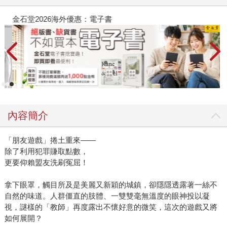
金石堂2026海外優惠：電子書
內容簡介
「朋友遊戲」捲土重來——
除了利用犯罪賺取點數，
更要仰賴盟友洗刷冤屈！
拿下眼罩，觸目所及是美麗又新穎的城鎮，卻隱隱透露著一絲不
自然的味道。人群僵直的肢體、一雙雙毫無溫度的眼神投以凝
視，謎樣的「教師」再度露出不懷好意的微笑，這次的遊戲又將
如何展開？