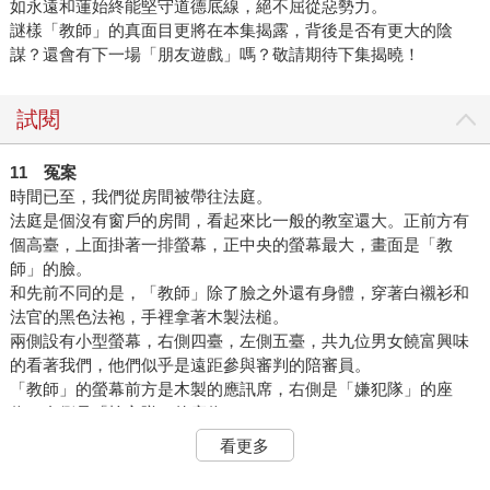
如永遠和蓮始終能堅守道德底線，絕不屈從惡勢力。
謎樣「教師」的真面目更將在本集揭露，背後是否有更大的陰
謀？還會有下一場「朋友遊戲」嗎？敬請期待下集揭曉！
試閱
11
冤案
時間已至，我們從房間被帶往法庭。
法庭是個沒有窗戶的房間，看起來比一般的教室還大。正前方有
個高臺，上面掛著一排螢幕，正中央的螢幕最大，畫面是「教
師」的臉。
和先前不同的是，「教師」除了臉之外還有身體，穿著白襯衫和
法官的黑色法袍，手裡拿著木製法槌。
兩側設有小型螢幕，右側四臺，左側五臺，共九位男女饒富興味
的看著我們，他們似乎是遠距參與審判的陪審員。
「教師」的螢幕前方是木製的應訊席，右側是「嫌犯隊」的座
位，左側是「檢方隊」的座位。
我坐到右側座位，桌上擺著我們剛才用手機購買的五張卡片，放
看更多
在從檢方隊角度看不見的位置。
背面畫著正義女神朱斯提提亞的卡片……我偷偷把卡片翻面，上