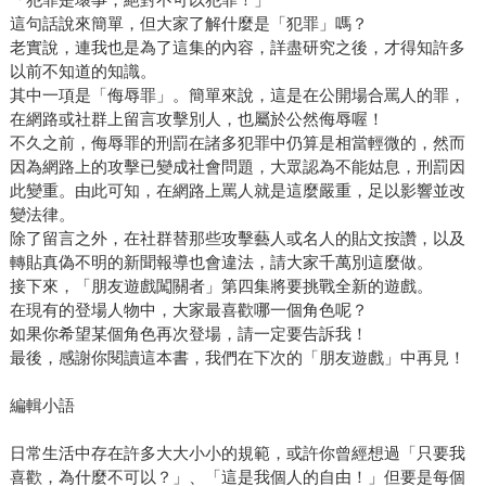
這句話說來簡單，但大家了解什麼是「犯罪」嗎？
老實說，連我也是為了這集的內容，詳盡研究之後，才得知許多
以前不知道的知識。
其中一項是「侮辱罪」。簡單來說，這是在公開場合罵人的罪，
在網路或社群上留言攻擊別人，也屬於公然侮辱喔！
不久之前，侮辱罪的刑罰在諸多犯罪中仍算是相當輕微的，然而
因為網路上的攻擊已變成社會問題，大眾認為不能姑息，刑罰因
此變重。由此可知，在網路上罵人就是這麼嚴重，足以影響並改
變法律。
除了留言之外，在社群替那些攻擊藝人或名人的貼文按讚，以及
轉貼真偽不明的新聞報導也會違法，請大家千萬別這麼做。
接下來，「朋友遊戲闖關者」第四集將要挑戰全新的遊戲。
在現有的登場人物中，大家最喜歡哪一個角色呢？
如果你希望某個角色再次登場，請一定要告訴我！
最後，感謝你閱讀這本書，我們在下次的「朋友遊戲」中再見！
編輯小語
日常生活中存在許多大大小小的規範，或許你曾經想過「只要我
喜歡，為什麼不可以？」、「這是我個人的自由！」但要是每個