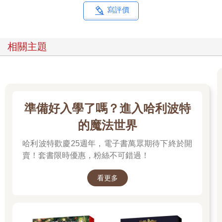
陪審員接連發出譴責。
寫評價
「異議！」琵絲舉手。
「琵絲律師有何意見？」
「這段影片和命案無關！和索拉拉死亡的事情無關！」琵絲生氣
相關主題
的瞪大眼睛。
「這是為了讓大家了解久遠永遠的為人，並非無關。」艾莉娜語
調不帶任何感情。
原來如此。她們採取的作戰方式，是讓陪審員對我產生負面印
象，認為我是會殺人的大壞蛋。
「但是，那些嬰兒不是真人，而是機器嬰兒！是機器人！所以那
準備好入學了嗎？進入哈利波特
樣做並不過分！」
的魔法世界
「你有證據嗎？他們怎麼看都是真人嬰兒。」艾莉娜冷靜反駁琵
絲的主張。
哈利波特歡慶25週年，電子書萬眾期待下終於開
「證據？」琵絲垂下眉毛，一副傷腦筋的模樣。
賣！套書限時優惠，粉絲不可錯過！
真人和機器人的差別是……
「呃……我想到了！」琵絲握拳敲了敲手心。
看更多
「機器嬰兒抱起來很重，被綁架也不會哭；如果是真正的嬰兒，
被綁架的當下便會放聲大哭！」
「你剛才承認綁架嬰兒了吧？」艾莉娜這句話犀利的劃破法庭內
嚴肅的氣氛。