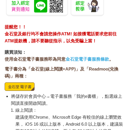
「久遠永遠確實曾和被害人一起出現在命案現場。」
「不是的！當時我也在場，並不只有她們兩個人！」琵絲大叫，
陪審員個個面露難色。
我漸漸明白瑪娜和艾莉娜的作戰方針了。先用綁架的罪嫌，讓人
提醒您！！
對我留下「大壞蛋」的印象。接著用錄音資料證明我有殺意，再
金石堂及銀行均不會請您操作ATM! 如接獲電話要求您前往
用裁剪過的照片當作情況證據。像慢慢勒緊繩子般，將我逼入絕
ATM提款機，請不要聽從指示，以免受騙上當！
境。
不過，由於前兩項證據已失效，我方應該還是占上風。關鍵在於
購買須知：
檢方隊的卡片張數。我們只剩下三張卡片。假如瑪娜她們擁有八
使用金石堂電子書服務即為同意
金石堂電子書服務條款
。
張卡片，算起來還剩五張。
電子書分為「金石堂(線上閱讀+APP)」及「Readmoo(兌換
「這次別理會她們。」
碼)」兩種：
艾莉娜看我們沒有動靜，再次用手指夾起卡片。
「再來，我們要提出被告購買花生巧克力的證據。」
接著出現的是超商的影片。
「教師」的螢幕再次分成兩半，開始播放店裡的監視器畫面，上
將儲存於會員中心→電子書服務「我的e書櫃」，點選線上
面拍到我正在購買巧克力。
閱讀直接開啟閱讀。
「這次也不要理會。」
線上閱讀：
「嗯！」
建議使用Chrome、Microsoft Edge 有較佳的線上瀏覽效
陪審員開始用懷疑的眼光看向我。
果， iOS 16 或以上版本，Android 6.0 以上版本，建議裝
但是，這只能證明我有購買巧克力，無法證明我讓索拉拉吃了