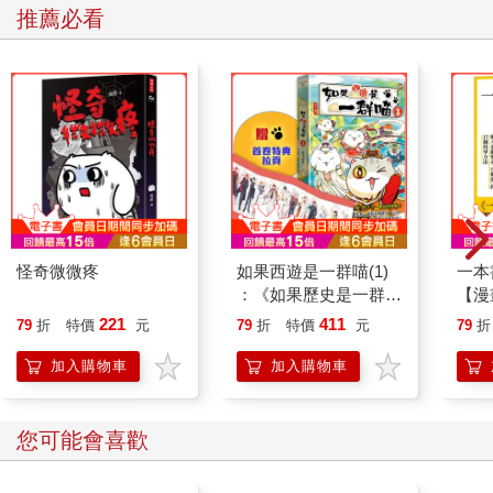
推薦必看
決定性證據？怎麼可能有那種東西？
然而，我聽完法庭上播放的錄音後渾身起了雞皮疙瘩。
「索拉拉，我要……殺了你。」
螢幕上的陪審員們一陣譁然。
「這是造假的！」
我確實說過那句話，但那是因為索拉拉請我說出「我要殺了
你」。
不過，她的部分卻被剪掉了。
神明說過，殺人案要有殺意才成立。那段錄音雖是斷章取義，但
要是被當作證據採用，不就等同我有殺意了嗎？儘管很不甘心，
也只能使用卡片了。
怪奇微微疼
如果西遊是一群喵(1)
一本
「琵絲，快用卡片！」
：《如果歷史是一群
【漫
「好！我們要反擊！」
喵》作者最新力作，附
行動
221
411
79
折
特價
元
79
折
特價
元
79
折
琵絲站起來，高舉卡片。
【首卷特典】拉頁
開關
「法官，請不要採用這項證據！」
「行
加入購物車
加入購物車
「批准！」
學方
「此外，我方還有證據能夠證明永遠不是凶手！」
「請琵絲律師提出證據。」
您可能會喜歡
琵絲拿著文件，站在陪審員面前。
「各位陪審員，這起案件是冤案！」