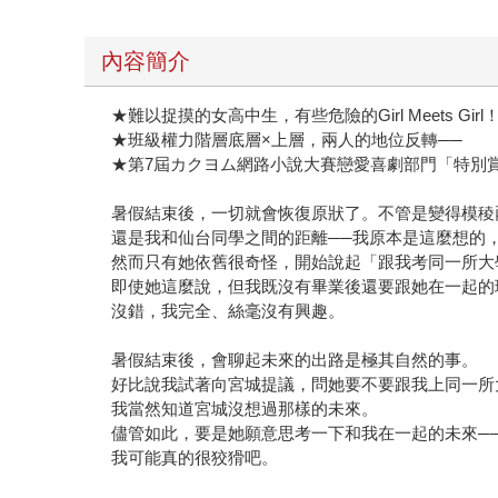
內容簡介
★難以捉摸的女高中生，有些危險的Girl Meets Gi
★班級權力階層底層×上層，兩人的地位反轉──
★第7屆カクヨム網路小說大賽戀愛喜劇部門「特別
暑假結束後，一切就會恢復原狀了。不管是變得模稜
還是我和仙台同學之間的距離──我原本是這麼想的
然而只有她依舊很奇怪，開始說起「跟我考同一所大
即使她這麼說，但我既沒有畢業後還要跟她在一起的
沒錯，我完全、絲毫沒有興趣。
暑假結束後，會聊起未來的出路是極其自然的事。
好比說我試著向宮城提議，問她要不要跟我上同一所
我當然知道宮城沒想過那樣的未來。
儘管如此，要是她願意思考一下和我在一起的未來─
我可能真的很狡猾吧。