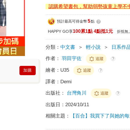
認購希望書包，幫助弱勢孩童上學不
5
預計最高可得金幣
點
?
100累1點 4點抵1元
HAPPY GO享
折抵無
分類：
中文書
＞
輕小說
＞
日系作
作者：
羽田宇佐
追蹤
?
繪者：
U35
追蹤
加購
?
譯者：
Demi
出版社：
台灣角川
追蹤
?
出版日：
2024/10/11
相關主題：
【百合】我買下了與她的每