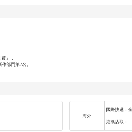
別賞」，
新作部門第7名。
國際快遞：
海外
港澳店取：