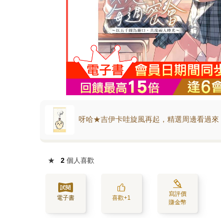
呀哈★吉伊卡哇旋風再起，精選周邊看過來
★
2
個人喜歡
寫評價
電子書
喜歡+1
賺金幣