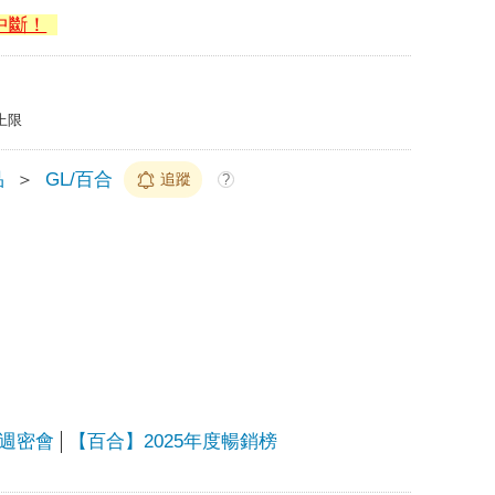
中斷！
上限
品
＞
GL/百合
追蹤
?
週密會
【百合】2025年度暢銷榜