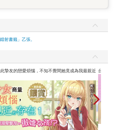
面鐳射書籤」乙張。
彼此摯友的戀愛煩惱，不知不覺間她竟成為我最親近
台灣角川2026