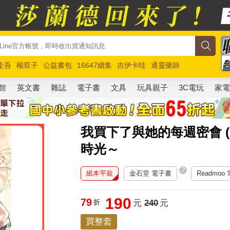
圭吾
楊双子
公益書包
16647續集
吉伊卡哇
通靈藥師
路邊攤新作
馬斯克
玩具總動員5
超慢跑
館
英文書
雜誌
電子書
文具
玩具親子
3C電玩
家
我買下了與她的每週密會 (
時光～
?
紙本平裝
金石堂 電子書
Readmoo
190
79
折
元
240
元
買整套