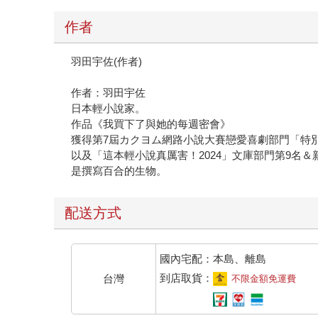
作者
羽田宇佐(作者)
作者：羽田宇佐
日本輕小說家。
作品《我買下了與她的每週密會》
獲得第7屆カクヨム網路小說大賽戀愛喜劇部門「特
以及「這本輕小說真厲害！2024」文庫部門第9名＆
是撰寫百合的生物。
配送方式
國內宅配：本島、離島
到店取貨：
台灣
不限金額免運費