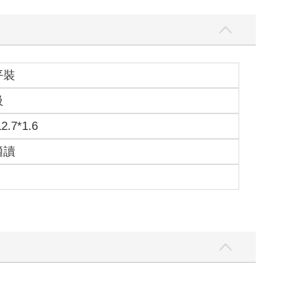
平裝
級
12.7*1.6
適讀