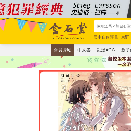
國中自修評量
東野
唯紅花綻放
奧德賽
會員獎勵
中文書
動漫ACG
親子