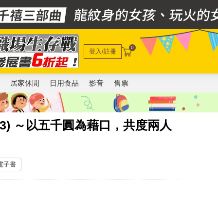
0
登入/註冊
電
居家休閒
日用食品
影音
售票
3) ～以五千圓為藉口，共度兩人
 電子書