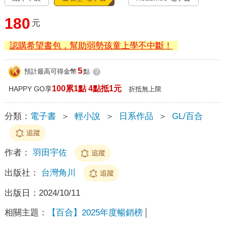
180
元
認購希望書包，幫助弱勢孩童上學不中斷！
5
預計最高可得金幣
點
?
100累1點 4點抵1元
HAPPY GO享
折抵無上限
分類：
電子書
＞
輕小說
＞
日系作品
＞
GL/百合
追蹤
作者：
羽田宇佐
追蹤
出版社：
台灣角川
追蹤
出版日：
2024/10/11
相關主題：
【百合】2025年度暢銷榜