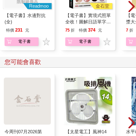
Readmoo
金石堂
【電子書】水邊對抗
【電子書】實境式照單
【電
(全)
全收！圖解日語單字不
漿大
用背：照片單字全部收
231
374
特價
元
75
折
特價
元
7
折
錄！全場景1500張實
境圖解，讓生活中的人
電子書
電子書
事時地物成為你的日文
老師！
您可能會喜歡
今周刊07月2026第
【太星電工】風神14
水平