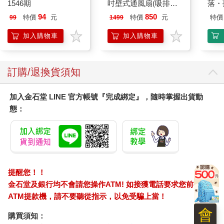
1546期
吋壁式通風扇(吸排風
落・
機)
94
850
特價
元
特價
元
特價
99
1499
加入購物車
加入購物車
訂購/退換貨須知
加入金石堂 LINE 官方帳號『完成綁定』，隨時掌握出貨動
態：
提醒您！！
金石堂及銀行均不會請您操作ATM! 如接獲電話要求您前往
ATM提款機，請不要聽從指示，以免受騙上當！
會
購買須知：