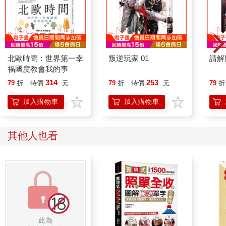
北歐時間：世界第一幸
叛逆玩家 01
請解
福國度教會我的事
314
253
79
折
特價
元
79
折
特價
元
79
折
加入購物車
加入購物車
其他人也看