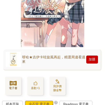
呀哈★吉伊卡哇旋風再起，精選周邊看過
加購
來
寫評價
電子書
喜歡+1
賺金幣
?
紙本平裝
金石堂 電子書
Readmoo 電子書