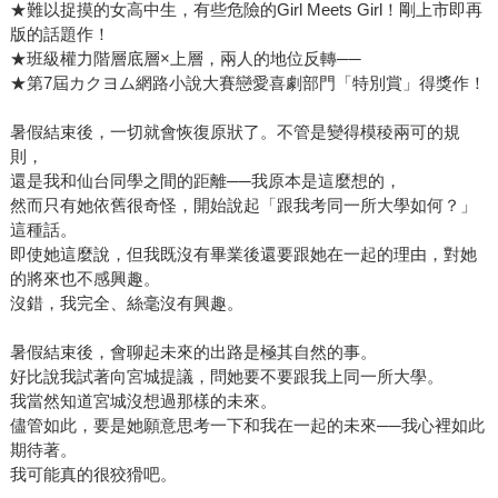
★難以捉摸的女高中生，有些危險的Girl Meets Girl！剛上市即再
版的話題作！
★班級權力階層底層×上層，兩人的地位反轉──
★第7屆カクヨム網路小說大賽戀愛喜劇部門「特別賞」得獎作！
暑假結束後，一切就會恢復原狀了。不管是變得模稜兩可的規
則，
還是我和仙台同學之間的距離──我原本是這麼想的，
然而只有她依舊很奇怪，開始說起「跟我考同一所大學如何？」
這種話。
即使她這麼說，但我既沒有畢業後還要跟她在一起的理由，對她
的將來也不感興趣。
沒錯，我完全、絲毫沒有興趣。
暑假結束後，會聊起未來的出路是極其自然的事。
好比說我試著向宮城提議，問她要不要跟我上同一所大學。
我當然知道宮城沒想過那樣的未來。
儘管如此，要是她願意思考一下和我在一起的未來──我心裡如此
期待著。
我可能真的很狡猾吧。