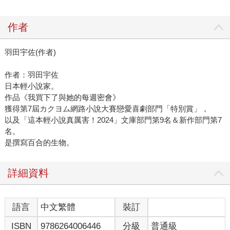
作者
羽田宇佐(作者)
作者：羽田宇佐
日本輕小說家。
作品《我買下了與她的每週密會》
獲得第7屆カクヨム網路小說大賽戀愛喜劇部門「特別賞」，
以及「這本輕小說真厲害！2024」文庫部門第9名＆新作部門第7
名。
是撰寫百合的生物。
詳細資料
語言
中文繁體
裝訂
ISBN
9786264006446
分級
普通級