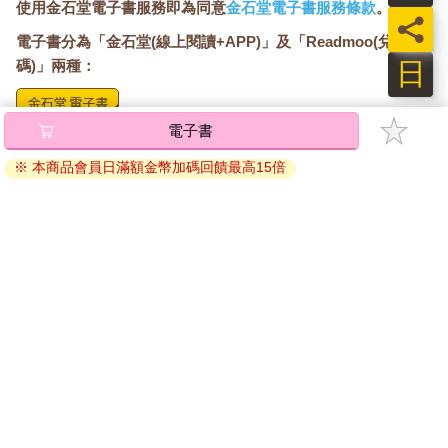
使用金石堂電子書服務即為同意
金石堂電子書服務條款
。
員
電子書分為「金石堂(線上閱讀+APP)」及「Readmoo(兌換
日
碼)」兩種：
電子書
將儲存於會員中心→電子書服務「我的e書櫃」，點選線上
閱讀直接開啟閱讀。
※ 本商品會員日滿額金幣加碼回饋最高15倍
線上閱讀：
建議使用Chrome、Microsoft Edge 有較佳的線上瀏覽效
果， iOS 16 或以上版本，Android 6.0 以上版本，建議裝
置有6GB以上的記憶體，至少有 30 MB以上的容量。
離線閱讀：
APP下載：
iOS
Android
安裝電子書APP後，請依照提示登入「會員中心」→「我
的E書櫃」→「電子書APP通行碼/載具管理」，取得通行
碼再登入下載您所購買的電子書。完成下載後，點選任一
書籍即可開始離線閱讀。