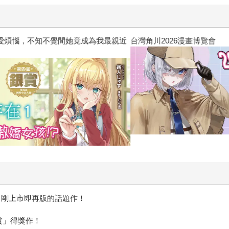
惱，不知不覺間她竟成為我最親近
台灣角川2026漫畫博覽會
rl！剛上市即再版的話題作！
賞」得獎作！