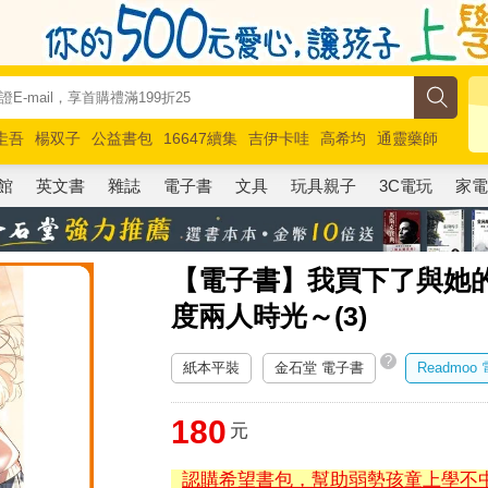
圭吾
楊双子
公益書包
16647續集
吉伊卡哇
高希均
通靈藥師
路邊攤新作
馬斯克
玩具總動員5
超慢跑
館
英文書
雜誌
電子書
文具
玩具親子
3C電玩
家
【電子書】我買下了與她
度兩人時光～(3)
?
紙本平裝
金石堂 電子書
Readmoo
180
元
認購希望書包，幫助弱勢孩童上學不