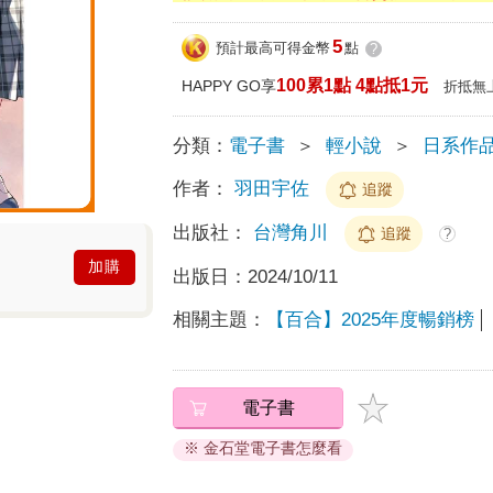
5
預計最高可得金幣
點
?
100累1點 4點抵1元
HAPPY GO享
折抵無
分類：
電子書
＞
輕小說
＞
日系作
作者：
羽田宇佐
追蹤
出版社：
台灣角川
追蹤
?
加購
出版日：
2024/10/11
相關主題：
【百合】2025年度暢銷榜
電子書
※ 金石堂電子書怎麼看