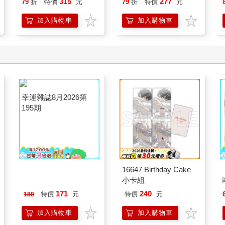
315
277
79
折
特價
元
79
折
特價
元
思維
加入購物車
加入購物車
幸運雜誌8月2026第
195期
16647 Birthday Cake
小卡組
171
240
特價
元
特價
元
180
加入購物車
加入購物車