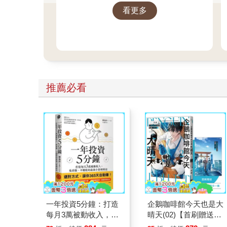
看更多
推薦必看
一年投資5分鐘：打造
企鵝咖啡館今天也是大
每月3萬被動收入，免
晴天(02)【首刷贈送
看盤、不選股的最強小
「謹賀新年」收藏卡】