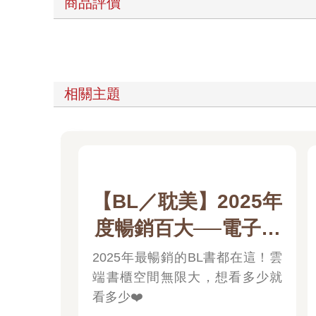
商品評價
相關主題
【BL／耽美】2025年
度暢銷百大──電子書
版！
2025年最暢銷的BL書都在這！雲
端書櫃空間無限大，想看多少就
看多少❤️