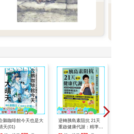
企鵝咖啡館今天也是大
逆轉胰島素阻抗 21天
乩身II
晴天(01)
重啟健康代謝：精準控
救信
糖、有效減重、降低發