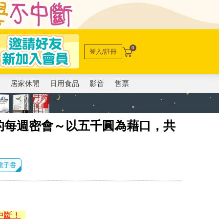
0
登入/註冊
電
居家休閒
日用食品
影音
售票
的每週密會～以五千圓為藉口，共
 電子書
中斷！