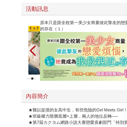
活動訊息
原本只是跟全校第一美少女商量彼此摯友的戀愛煩
的存在（１）
內容簡介
★難以捉摸的女高中生，有些危險的Girl Meets Gi
★班級權力階層底層×上層，兩人的地位反轉──
★第7屆カクヨム網路小說大賽戀愛喜劇部門「特別