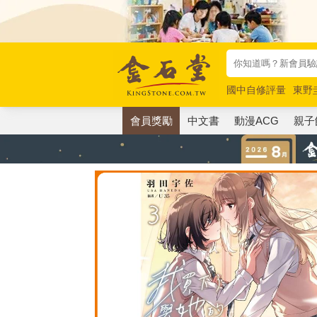
國中自修評量
東野
唯紅花綻放
奧德賽
會員獎勵
中文書
動漫ACG
親子