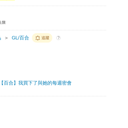
上限
品
＞
GL/百合
追蹤
?
【百合】我買下了與她的每週密會