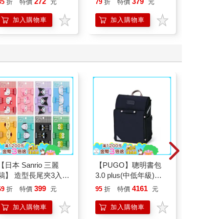
272
379
85
折
特價
元
79
折
特價
元
79
折
炎，找回年輕活力與修
復力！
加入購物車
加入購物車
加
【日本 Sanrio 三麗
【PUGO】聰明書包
16647 B
鷗】 造型長尾夾3入組
3.0 plus(中低年級)酷
拍貼風
(8款可選) 凱蒂貓 Hello
黑 全新進化玩美上市
399
4161
12
69
折
特價
元
95
折
特價
元
特價
Kitty 庫洛米 布丁狗 酷
企鵝
加入購物車
加入購物車
加