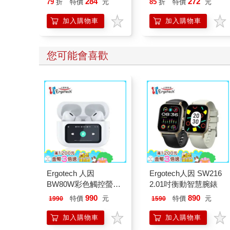
284
272
79
折
特價
元
85
折
特價
元
資理財法
加入購物車
加入購物車
您可能會喜歡
Ergotech 人因
Ergotech人因 SW216
BW80W彩色觸控螢幕
2.01吋衡動智慧腕錶
ANC降噪藍牙耳機
990
890
特價
元
特價
元
1990
1590
加入購物車
加入購物車