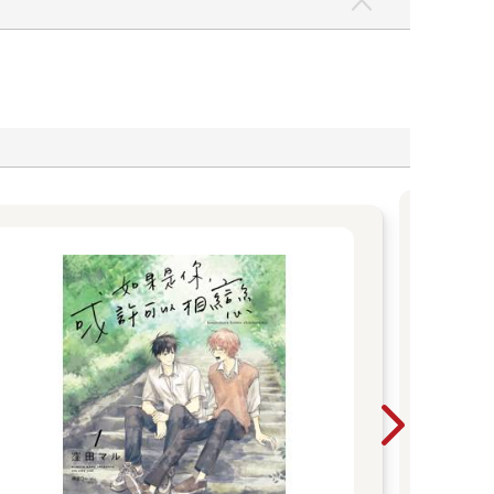
【
人氣
編，
發掘