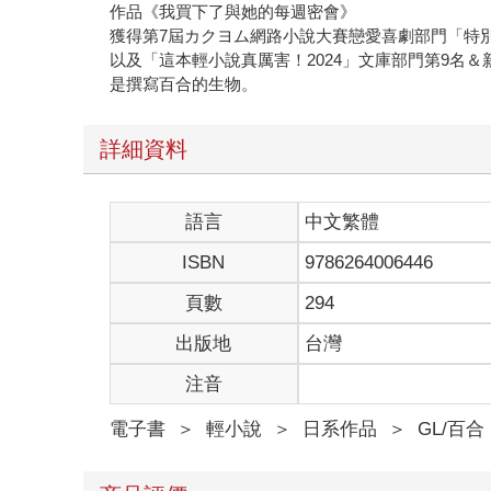
作品《我買下了與她的每週密會》
獲得第7屆カクヨム網路小說大賽戀愛喜劇部門「特
以及「這本輕小說真厲害！2024」文庫部門第9名＆
是撰寫百合的生物。
詳細資料
語言
中文繁體
ISBN
9786264006446
頁數
294
出版地
台灣
注音
電子書
＞
輕小說
＞
日系作品
＞
GL/百合