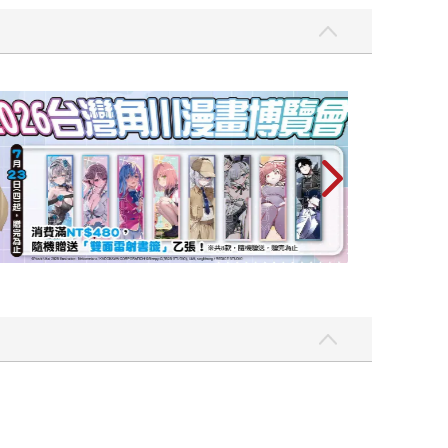
攻殼機動隊 (199