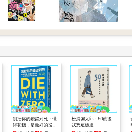
別把你的錢留到死：懂
松浦彌太郎：50歲後
得花錢，是最好的投資
我想這樣過
—理想人生的9大財務