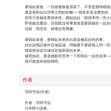
暑假結束後，一切就會恢復原狀了。不管是變得模稜
還是我和仙台同學之間的距離──我原本是這麼想的
然而只有她依舊很奇怪，開始說起「跟我考同一所大
即使她這麼說，但我既沒有畢業後還要跟她在一起的
沒錯，我完全、絲毫沒有興趣。
暑假結束後，會聊起未來的出路是極其自然的事。
好比說我試著向宮城提議，問她要不要跟我上同一所
我當然知道宮城沒想過那樣的未來。
儘管如此，要是她願意思考一下和我在一起的未來─
我可能真的很狡猾吧。
作者
羽田宇佐(作者)
作者：羽田宇佐
日本輕小說家。