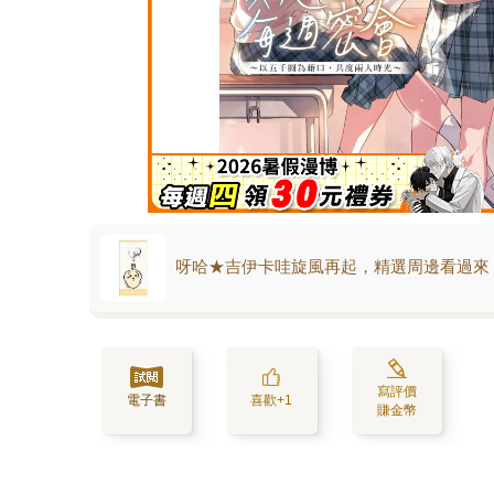
呀哈★吉伊卡哇旋風再起，精選周邊看過來
寫評價
電子書
喜歡+1
賺金幣