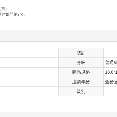
別賞」，
新作部門第7名。
裝訂
分級
普通
商品規格
18.8*
適讀年齡
全齡
級別