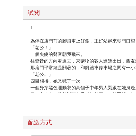
試閱
1
為停在店門前的腳踏車上好鎖，正好站起來朝門口望
「老公！」
一個尖銳的聲音朝我飛來。
往聲音的方向看過去，來購物的客人進進出出，西友
那扇門平常總是關著的，和腳踏車停車場之間有一小
「老公。」
四目相接，她又喊了一次。
一個身穿黑色運動衣的高個子中年男人緊跟在她身邊
我走向女人。雖然滿頭都是「為什麼？」的問號，但
「都是你害我被誤認為小偷。誰教你三天都不回來。
盯著我的臉，女人以不由分說的語氣這麼說。
「他就是我先生。」
接著，她用得意的表情對身旁那個高個子男人說。
配送方式
男人露出驚訝的表情。
「請問，說我太太偷竊是怎麼回事？」