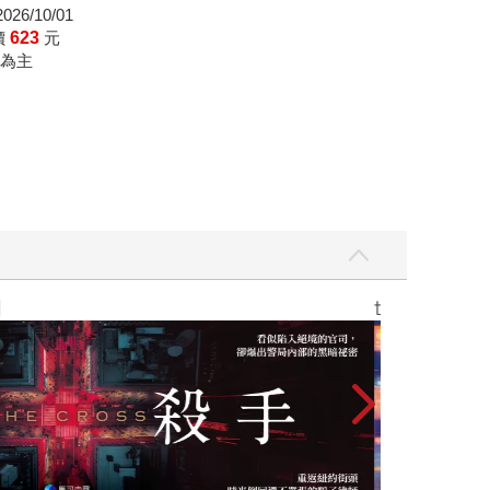
，在面對突如其來買下自己又罹患癌症的女人時，
26/10/01
驚世駭俗的設定，變得比一般愛情餘命小說更具人
價
623
元
為主
入關係的迷惘階
】
世界上最透明的