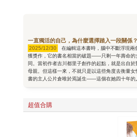
一直獨活的自己，為什麼選擇踏入一段關係
2025/12/30
在編輯這本書時，腦中不斷浮現兩個想法：單身者該尋求的情感依伴，到底是什麼？人為什麼選擇進入一段關係中？ 這本2021年島清戀愛文學獎的
獲獎作，它的書名相當的破題——只剩一年壽命的
同。當初作者吉川都里子創作的起點，就是出自於
母親。但這樣一來，不就只是以這些角度去衡量女性
書的主人公片倉唯於焉誕生——這個在她四十年的
靠，並且貫徹不去麻煩別人的生活準則。 故事第一章節便以唯跟同事之間的對話展開，同為四十歲的女性，一個是肯花大錢追星、打扮自己來紓解壓力的已婚婦女，
一個是將「社會」這場遊戲看得太透徹，以至於務
此的生活態度。作者透過細膩書寫主角與他人（醫
超值合購
己為優先的現代女性。 然而，回到最開始的問題：人為什麼要進入一段關係中？ 對於唯來說，談戀愛、結婚都是不符成本的「經濟活動」。但得知自己只剩一年壽
命，出現了（懷抱其他意圖）朝她主動靠近的對象
她內心幽微的孤寂感？一旦有了連結和相處，就有
能觸及自己內心深處最真實的想法？ 雖說「餘命」是故事的背景框架，我卻覺得它是催化劑，催動了男女主角各自停滯的人生。這類故事通常較少加入男性觀點，作