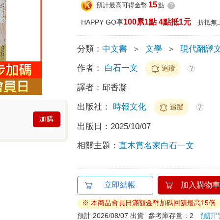
15
預計最高可得金幣
點
?
100累1點 4點抵1元
HAPPY GO享
折抵無
分類：
中文書
＞
文學
＞
現代翻譯
作者：
白石一文
追蹤
?
譯者：
邱香凝
出版社：
時報文化
追蹤
?
加購
出版日：
2025/10/07
相關主題：
直木賞名家白石一文
立即結帳
加入購物車
※ 本商品會員日滿額金幣加碼回饋最高15倍
預計 2026/08/07 出貨
參考庫存量：2
預訂