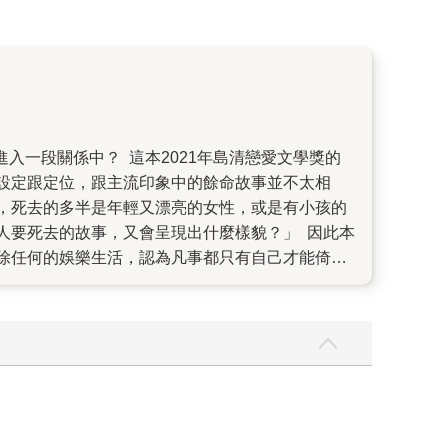
設定跟定位，跟主流印象中的餘命故事並不太相
，死去的多半是年輕又漂亮的女性，或是有小孩的
去的故事，又會呈現出什麼樣貌？」 因此本
除任何的娛樂生活，認為凡事都只有自己才能倚
多社會的現實面被點出來，並帶出主角為何產生如
體的女性樣貌——也就是現在逐漸覺醒、懂得以自
在「可控制」的範圍下，而這種選擇，是否也出於
成熟的那一面？她是否要透過與他人不斷互動，才