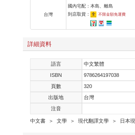
「不是這位先生的錯。」
國內宅配：本島、離島
女人朝我斬釘截鐵地說。
到店取貨：
台灣
不限金額免運費
「都是一出門就找不到人的你不好。」
「關於這點我很抱歉。」
即使事情複雜難懂，我還是謹慎地向男人低下頭。
「看來內人做了令人誤會的舉動……」
詳細資料
這時，女人從長大衣口袋裡拿出裝有番茄醬的包裝袋
「我先拿去結帳。」
她這麼說。
語言
中文繁體
演技大方又自然，我不由得佩服起來。
「我才抱歉，不知道是這麼回事……只是，無論有任
ISBN
9786264197038
雖然聽得出幾絲不甘願，男人仍表現出歉疚的態度。
幾乎可肯定是偷竊的客人說著「因為看到三天沒回家
頁數
320
吧。
出版地
台灣
??這兩個人會不會是同夥？
或許瞬間也曾這麼懷疑，但她偷的只不過是一瓶番茄
注音
「不、雖說一時匆忙，但也不該這樣，都是我不好。
女人比剛才的我頭垂得更低，深深一鞠躬後，挺直背
中文書
＞
文學
＞
現代翻譯文學
＞
日本
「老公，你也跟我一起去付錢。」
用堅定的語氣如此命令。