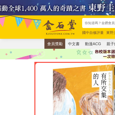
國中自修評量
東野
唯紅花綻放
奧德賽
會員獎勵
中文書
動漫ACG
親子