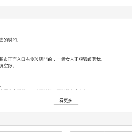
去的瞬間。
超市正面入口右側玻璃門前，一個女人正狠狠瞪著我。
塊空隙。
。
也隱約察覺發生了什麼狀況，不動聲色走上前。
」
看更多