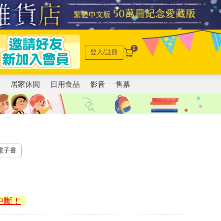
0
登入/註冊
電
居家休閒
日用食品
影音
售票
 電子書
中斷！