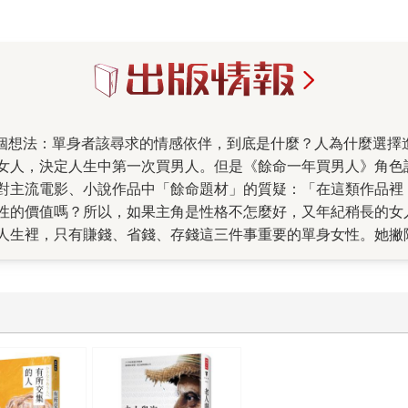
？
女人，決定人生中第一次買男人。但是《餘命一年買男人》角色
對主流電影、小說作品中「餘命題材」的質疑：「在這類作品裡
的價值嗎？所以，如果主角是性格不怎麼好，又年紀稍長的女人要死
人生裡，只有賺錢、省錢、存錢這三件事重要的單身女性。她撇
實到讓自己沒有任何不必要花費的單身女子。透過兩人對話，許
師、同事、家人、男主角）的互動和對話，也逐步勾勒出一種立
時，她竟反過來主動提議，要對方陪伴她的餘生——當然，都是
所謂觸碰底線、踩雷的狀況發生，而她是否也被迫面對自己尚未