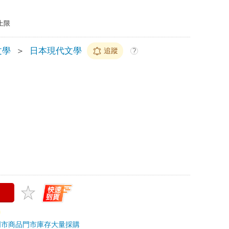
上限
文學
＞
日本現代文學
追蹤
?
門市商品
門市庫存
大量採購