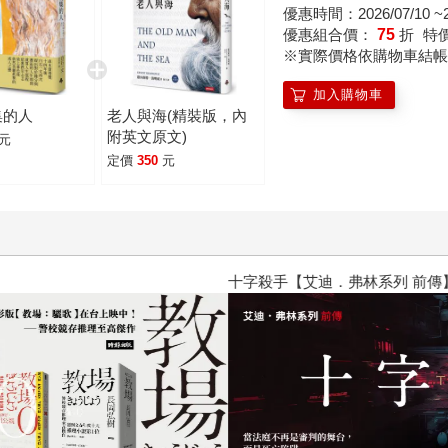
是相當令人驚喜的閱讀體驗。不僅能了解男主角對於女生的看法
優惠時間：2026/07/10 ~20
在面對婚姻時，他的態度會如何轉變，這些都是讓這本小說看似
優惠組合價：
75
折
特
※實際價格依購物車結帳
或許我們都在尋找「會因我的死亡，而有所觸動的人」吧。 如果你也正處於是否踏
加入購物車
集的人
老人與海(精裝版，內
附英文原文)
元
定價
350
元
十字殺手【艾迪．弗林系列 前傳