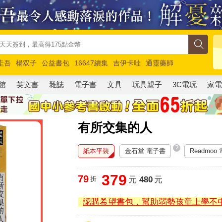
圭吾
楊双子
公益書包
16647續集
吉伊卡哇
通靈藥師
路邊攤新作
馬斯克
玩具總動員5
超慢跑
館
英文書
雜誌
電子書
文具
玩具親子
3C電玩
家
有所交集的人
?
紙本平裝
金石堂 電子書
Readmoo
379
79
折
元
480
元
認購希望書包，幫助弱勢孩童上學不