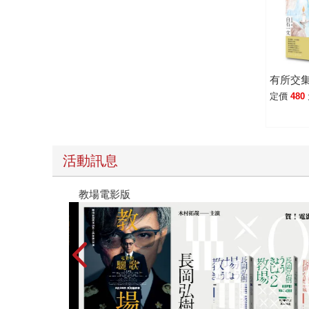
者卻用了快三分之一的篇幅去琢磨男主角的視角，
他又是如何調適心境；加上男主角職業的特殊性，
情味，也更加耐人尋味。 《我要準時下班》的作者朱野歸子為本書所寫的書評中，提到在她周遭最熱烈推薦這本書的，反而是男性菁英讀者。或許他們也和唯一樣，
心底藏著如此恐懼——「如果沒有錢，就不會被任何人需要吧？」
段，或許這個故事能為你帶來不同的看法和啟發。
有所交
定價
480
活動訊息
教場電影版