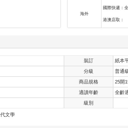
國際快遞：
海外
港澳店取：
。
裝訂
紙本
何理由，只要把店內商品攜帶至店外，我們就必須像這樣上前制止才
分級
普通
的丈夫，才會拿著商品衝出店外」這種牽強的藉口，正傻眼地想「怎
商品規格
25開1
適讀年齡
全齡
醬。難以想像有人會為了一瓶番茄醬合夥行竊，他這次也只能放棄取
級別
」
脊說：
現代文學