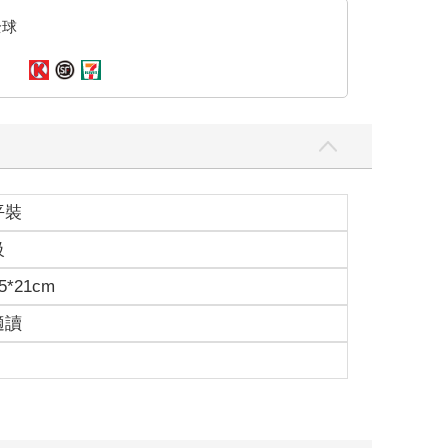
全球
平裝
行。」
級
麼可能」時，丈夫居然真的出現了，他一定很驚訝
5*21cm
適讀
締，無奈撤退了吧。一定是這樣沒錯。