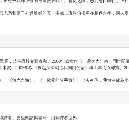
，正好被取締小偷的巡邏便衣盯上。倉促之際，志乃急忙喊住了正在
宮志乃和妻子外遇離婚的五十多歲上班族箱根勇在相遇之後，兩人受
系畢業，曾任職於文藝春秋。2000年處女作《一瞬之光》甫一問世
回直木賞。2009年以《拔起深深刺進我胸口的箭》獲山本周五郎賞、2
》、《無光之海》、《一億元的分手費》、《沒有你，我無法成為小
職譯者。喜愛閱讀與書寫，用翻譯看世界。