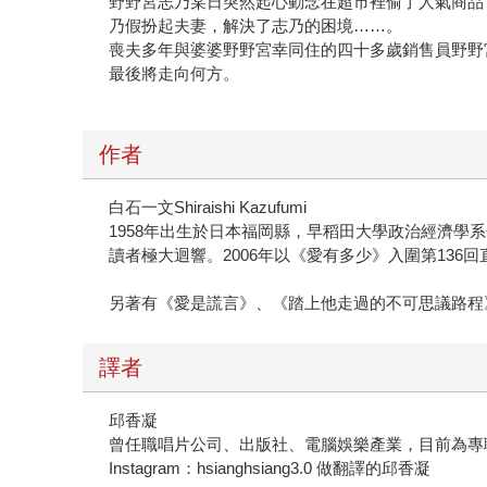
野野宮志乃某日突然起心動念在超市裡偷了人氣商品
乃假扮起夫妻，解決了志乃的困境……。
喪夫多年與婆婆野野宮幸同住的四十多歲銷售員野野
最後將走向何方。
作者
白石一文Shiraishi Kazufumi
1958年出生於日本福岡縣，早稻田大學政治經濟學
讀者極大迴響。2006年以《愛有多少》入圍第136
另著有《愛是謊言》、《踏上他走過的不可思議路程
譯者
邱香凝
曾任職唱片公司、出版社、電腦娛樂產業，目前為專
Instagram：hsianghsiang3.0 做翻譯的邱香凝