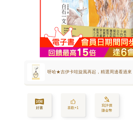
呀哈★吉伊卡哇旋風再起，精選周邊看過來
寫評價
好書
喜歡+1
賺金幣