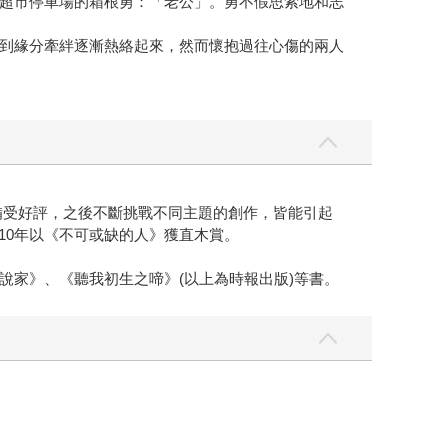
超市停車場的箱根勇：「老公」。勇不假思索地和志
到緣分牽絆逐漸熱絡起來，然而懷抱過往心傷的兩人
即備受好評，之後不斷挑戰不同主題的創作，皆能引起
010年以《不可或缺的人》獲直木賞。
說家》、《聽我初生之啼》(以上為時報出版)等書。