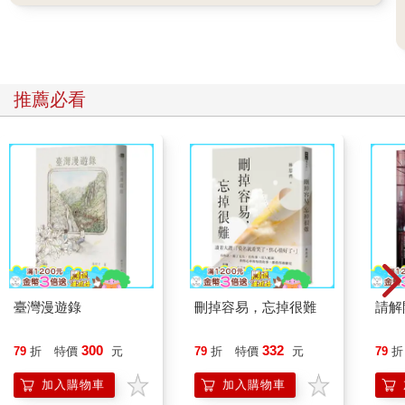
推薦必看
臺灣漫遊錄
刪掉容易，忘掉很難
請解
300
332
79
折
特價
元
79
折
特價
元
79
折
加入購物車
加入購物車