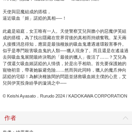
天使與惡魔組成的搭檔，
逼近吸血「姬」諾婭的真相──！
此處是箱庭，女王唯有一人。天使警察艾兒與膽小的惡魔伊芙組
成的搭檔，為了找出隱藏在世界背後的真相而持續奮戰。某天兩
人接獲消息得知，應當是最強種族的吸血鬼遭遇連環殺害事件。
似乎是專門殺害吸血鬼的人類──獵人現身了。而且還是在遙遠過
去與吸血鬼展開最終決戰的「最後的獵人」復活了……？艾兒為
了償還欠吸血姬諾婭的人情債，於是出手相助。首先要保護她的
寵物初音，帶著她躲避危險……然而與此同時，獵人的魔爪伸向
諾婭的宅邸！為解決種族間的問題並拯救吸血姬主僕的心意，艾
兒與伊芙投身紛爭的漩渦之中──
© Keishi Ayasato．Rurudo 2024 / KADOKAWA CORPORATION
作者