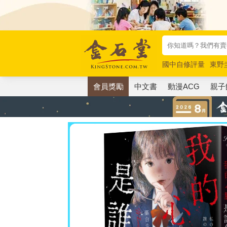
國中自修評量
東野
唯紅花綻放
奧德賽
會員獎勵
中文書
動漫ACG
親子