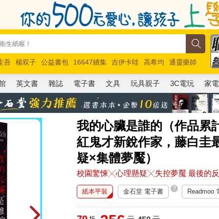
圭吾
楊双子
公益書包
16647續集
吉伊卡哇
高希均
通靈藥師
路邊攤新作
馬斯克
玩具總動員5
超慢跑
館
英文書
雜誌
電子書
文具
玩具親子
3C電玩
家
我的心臟是誰的（作品累計
紅鬼才新銳作家，藤白圭
疑×集體夢魘）
校園驚悚╳心理懸疑╳失控夢魘 最後的
?
紙本平裝
金石堂 電子書
Readmoo
79
折