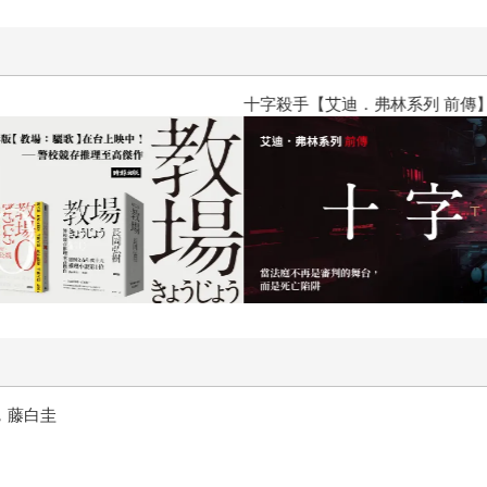
作——校園驚悚
漫畫，影視化進行中)
疑×集體夢
十字殺手【艾迪．弗林系列 前傳
，藤白圭