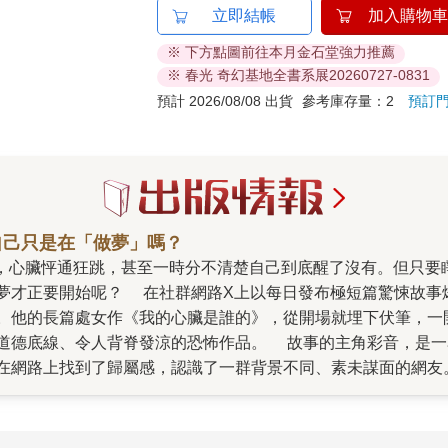
立即結帳
加入購物車
※ 下方點圖前往本月金石堂強力推薦
※ 春光 奇幻基地全書系展20260727-0831
預計 2026/08/08 出貨
參考庫存量：2
預訂
自己只是在「做夢」嗎？
、作品銷量突破40萬冊的新銳恐怖作家藤白
。他的長篇處女作《我的心臟是誰的》，從開場就埋下伏筆，一
故事的主角彩音，是一名只希望能度過普通校園生活的高二轉學生。在青
在網路上找到了歸屬感，認識了一群背景不同、素未謀面的網友
馨的群組逐漸變質成相互猜忌的修羅場。凶手是不是就在這群人