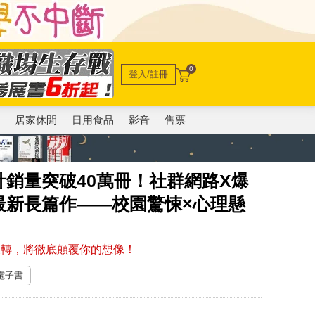
0
登入/註冊
電
居家休閒
日用食品
影音
售票
銷量突破40萬冊！社群網路X爆
最新長篇作——校園驚悚×心理懸
反轉，將徹底顛覆你的想像！
 電子書