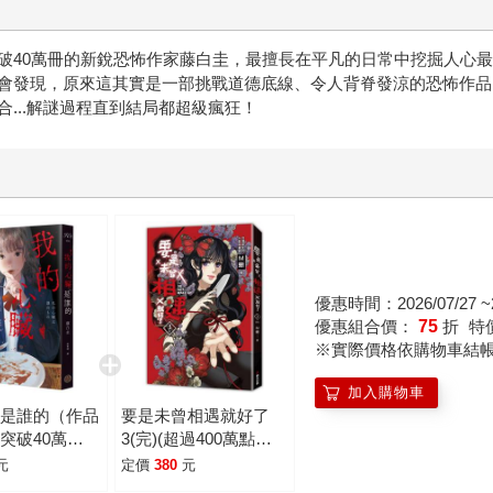
抑的校園霸凌氛圍。當流言開始擴散，人們下意識地選邊站，盲
隱私的推手。在螢幕的另一端，人人都能輕易成為評論者與審判者，而
破40萬冊的新銳恐怖作家藤白圭，最擅長在平凡的日常中挖掘人心
音和奏這兩位高中生。當他們面對全校師生的冷暴力和質疑的眼
會發現，原來這其實是一部挑戰道德底線、令人背脊發涼的恐怖作品
不斷加速，最終推向一個會嚇得讀者措手不及、甚至感到「瘋狂
...解謎過程直到結局都超級瘋狂！
優惠時間：2026/07/27 ~2
優惠組合價：
75
折
特
※實際價格依購物車結
加入購物車
臟是誰的（作品
要是未曾相遇就好了
突破40萬
3(完)(超過400萬點
網路X爆紅鬼
閱！台灣LINE
元
定價
380
元
作家，藤白圭最
WEBTOON人氣原創