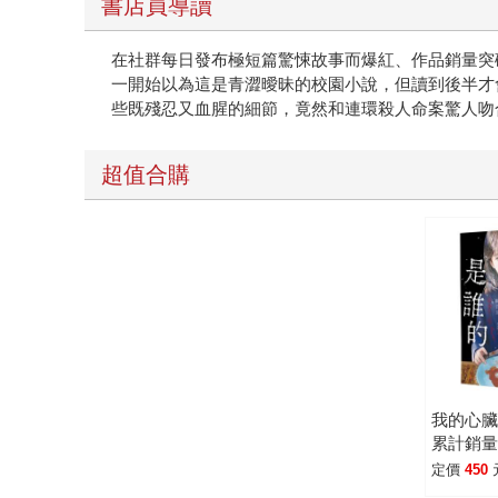
書店員導讀
時，那種窒息感讓人聯想到日劇《三年A班》中壓
分享，都可能成為散布未經證實的資訊，甚至傷害他人
在社群每日發布極短篇驚悚故事而爆紅、作品銷量突
有《三年A班》裡試圖導正一切的教育者，只有彩
一開始以為這是青澀曖昧的校園小說，但讀到後半才
一邊拼湊零碎的線索，隨著故事進入下半場，節奏
些既殘忍又血腥的細節，竟然和連環殺人命案驚人吻合
超值合購
我的心
累計銷量
冊！社群
定價
450
才新銳