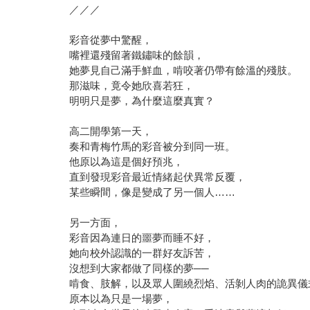
／／／
彩音從夢中驚醒，
嘴裡還殘留著鐵鏽味的餘韻，
她夢見自己滿手鮮血，啃咬著仍帶有餘溫的殘肢。
那滋味，竟令她欣喜若狂，
明明只是夢，為什麼這麼真實？
高二開學第一天，
奏和青梅竹馬的彩音被分到同一班。
他原以為這是個好預兆，
直到發現彩音最近情緒起伏異常反覆，
某些瞬間，像是變成了另一個人……
另一方面，
彩音因為連日的噩夢而睡不好，
她向校外認識的一群好友訴苦，
沒想到大家都做了同樣的夢──
啃食、肢解，以及眾人圍繞烈焰、活剝人肉的詭異儀
原本以為只是一場夢，