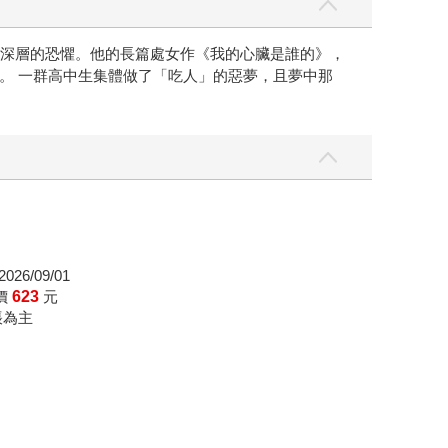
目轉發，卻沒有人確認事實真假。一次看似隨意的
真相早已被流言掩埋。 不過，這裡沒
最深層的恐懼。他的長篇處女作《我的心臟是誰的》，
光時，只能彼此依靠，一邊試圖解讀惡夢的意義，
。 一群高中生集體做了「吃人」的惡夢，且夢中那
」的反轉結局。這也難怪日本讀者看完後紛紛直
呼：「真的有夠瘋，既恐怖又懸疑。」 如果你是喜歡體驗驚悚恐怖和反轉結局的快感，這會是一部讓人意猶未盡的恐怖小說！
026/09/01
價
623
元
帳為主