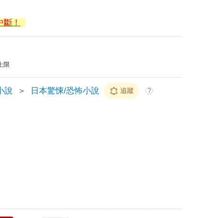
中斷！
上限
小說
＞
日本驚悚/恐怖小說
追蹤
?