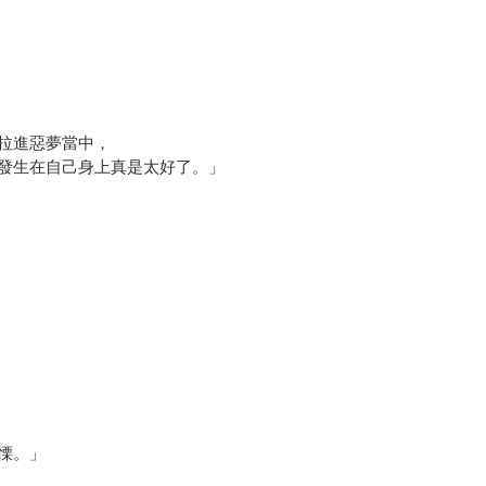
拉進惡夢當中，
發生在自己身上真是太好了。」
慄。」