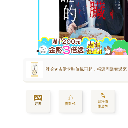
呀哈★吉伊卡哇旋風再起，精選周邊看過來
寫評價
好書
喜歡+1
賺金幣