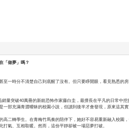
在「做夢」嗎？
甚至一時分不清楚自己到底醒了沒有。但只要睜開眼，看見熟悉的房
品銷量突破40萬冊的新銳恐怖作家藤白圭，最擅長在平凡的日常中
是一部充滿青澀曖昧的校園小說，但讀到後半才會發現，原來這其實
的高二轉學生。在青梅竹馬奏的陪伴下，她好不容易重新融入校園，
此打氣、互相取暖。然而，這份平靜卻被一場惡夢打破。