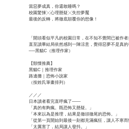
當惡夢成真，你還敢睡嗎？
校園驚悚╳心理懸疑╳失控夢魘
最後的反轉，將徹底顛覆你的想像！
「開頭看似平凡的校園日常，在不知不覺間已被作者
直至讀畢結局依然感到一陣涼意，覺得惡夢不是真的
──黑貓C（推理作家）
【顫慄推薦】
黑貓C｜推理作家
路邊攤｜恐怖小說家
（按姓氏筆畫排列）
／／／
日本讀者看完直呼瘋了——
「真的有夠瘋。既恐怖又懸疑。」
「本來以為是推理，結果是徹頭徹尾的恐怖。」
「從第一頁開始到最後一刻都充滿瘋狂，讓人不寒而
「太厲害了，結局讓人發抖。」