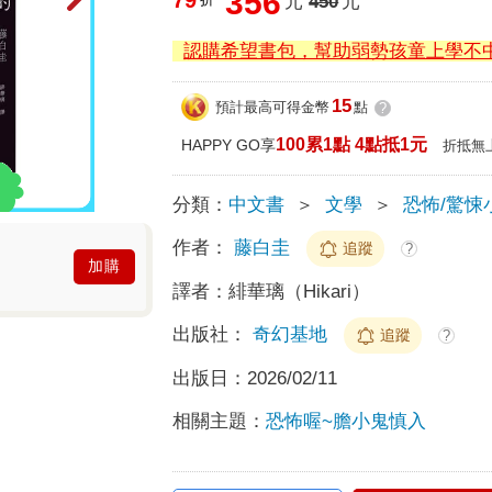
356
元
450
元
認購希望書包，幫助弱勢孩童上學不
15
預計最高可得金幣
點
?
100累1點 4點抵1元
HAPPY GO享
折抵無
分類：
中文書
＞
文學
＞
恐怖/驚悚
作者：
藤白圭
追蹤
?
加購
譯者：
緋華璃（Hikari）
出版社：
奇幻基地
追蹤
?
出版日：
2026/02/11
相關主題：
恐怖喔~膽小鬼慎入