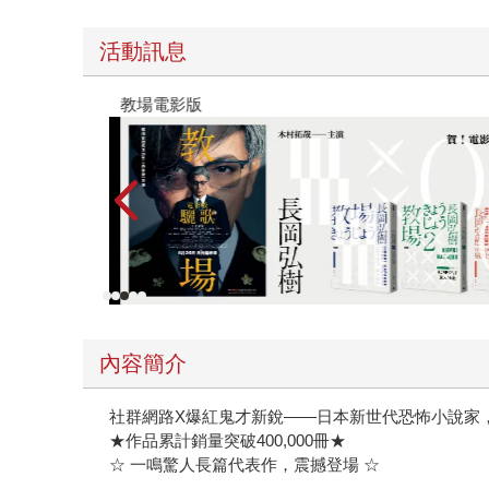
新長篇
×心理懸
活動訊息
魘）
教場電影版
內容簡介
社群網路X爆紅鬼才新銳——日本新世代恐怖小說家
★作品累計銷量突破400,000冊★
☆ 一鳴驚人長篇代表作，震撼登場 ☆