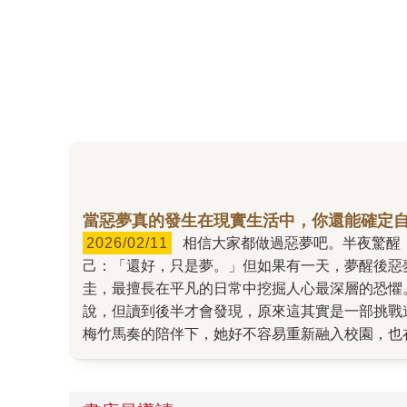
當惡夢真的發生在現實生活中，你還能確定
2026/02/11
相信大家都做過惡夢吧。半夜驚醒，心臟怦通狂跳，甚至一時分不清楚自己到底醒了沒有。但只要睜開眼，看見熟悉的房間天花板，還是能安慰自
己：「還好，只是夢。」但如果有一天，夢醒後惡夢才正要開始呢？ 在社群網路X上以每日發布極短篇驚悚故事爆紅
圭，最擅長在平凡的日常中挖掘人心最深層的恐懼
說，但讀到後半才會發現，原來這其實是一部挑戰道德底線、令人背脊發涼的恐怖作品。 
梅竹馬奏的陪伴下，她好不容易重新融入校園，也
相取暖。然而，這份平靜卻被一場惡夢打破。 有人夢見自己正在「吃人」。 當群組裡的成員不約而同做了同樣的惡夢，而且夢中那些既殘忍又血腥的細節，竟然
和新聞上那幾起連環殺人命案驚人吻合時，原本溫
惡夢在暗中操控著他們的意識？ 除了滿足恐怖小說迷期待的感官刺激之外，書中也觸及了現代社群文化的陰暗面。當彩音僅僅只是因為一張照片而被全校群起議論