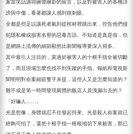
案當笑話講得繪聲繪影的留言，以及對被害人的各種誹
謗與中傷，看著都讓人感到很刺眼。
全都是些足以讓死者氣到從棺材裡跳出來，控告他們侵
犯隱私權或損害名譽的惡毒言語。不知道是真是假，但
是網路上流傳的細節顯然比新聞報導要深入得多。
其中最引人注目的，莫過於被害人的十根手指全被切斷
了，而且現場怎麼也找不到失蹤的手指。報紙和電視新
聞明明對命案細節隻字未提，這些人又是怎麼知道的？
難不成是第一時間發現屍體的飯店人員洩漏出去的？
「好嚇人……」
光是想像，身體就忍不住發起抖來。光是殺人命案就已
經夠可怕了，還把十根手指一根根地切下來殺害，那已