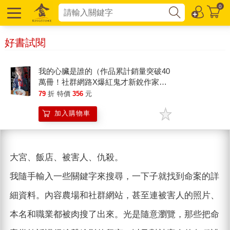
0
好書試閱
我的心臟是誰的（作品累計銷量突破40
萬冊！社群網路X爆紅鬼才新銳作家，
藤白圭最新長篇作——校園驚悚×心理
79
折
特價
356
元
懸疑×集體夢魘）
加入購物車
大宮、飯店、被害人、仇殺。
我隨手輸入一些關鍵字來搜尋，一下子就找到命案的詳
細資料。內容農場和社群網站，甚至連被害人的照片、
本名和職業都被肉搜了出來。光是隨意瀏覽，那些把命