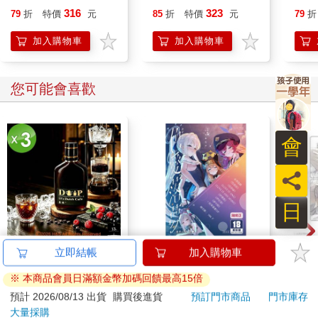
讓你哭著坐過站！
子傾
316
323
79
折
特價
元
85
折
特價
元
79
折
加入購物車
加入購物車
您可能會喜歡
會
員
日
【13章】專業冰滴菓
水平檔案-色・愛・
1664
立即結帳
加入購物車
臻3入組(160ml/瓶)
落・夢-總集篇
小卡
※ 本商品會員日滿額金幣加碼回饋最高15倍
525
480
84
折
特價
元
特價
元
特價
預計 2026/08/13 出貨
購買後進貨
預訂門市商品
門市庫存
大量採購
加入購物車
預購限定