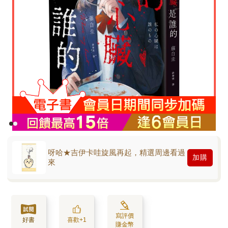
呀哈★吉伊卡哇旋風再起，精選周邊看過
加購
來
寫評價
好書
喜歡+1
賺金幣