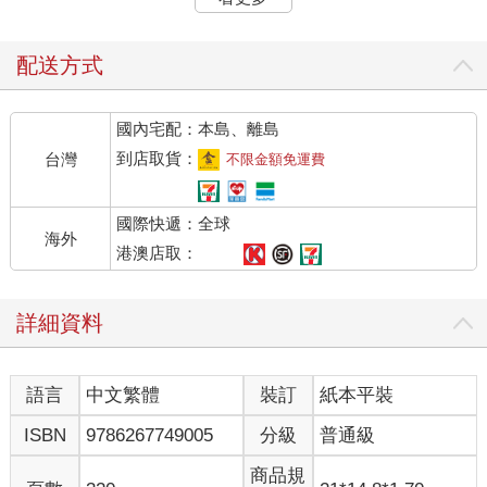
「好嚇人……」
光是想像，身體就忍不住發起抖來。光是殺人命案就已經夠可怕
了，還把十根手指一根根地切下來殺害，那已經不是正常人能做
配送方式
得出來的事。
我臉色鐵青地凝視著手機畫面。
國內宅配：本島、離島
日向姐傳來訊息。
「沒有找到被害人的手指這點好可怕啊。」
到店取貨：
台灣
不限金額免運費
「啊，我剛才也在留言板看到相同的想法。」
我立刻回覆，月下部先生也緊接著加入。
國際快遞：全球
「對吧？就像我剛才說的，事情恐怕不只是感情糾紛那麼簡
海外
單。」
港澳店取：
「雄太，你在說什麼呀。醫療疏失只是傳言不是嗎？」
「又不是在拍電視劇，後輩替前輩頂罪入獄這種事不可能發生
詳細資料
啦。」
「再說了，你可以去看看那些日本怪談就知道了。女人一旦因愛
成恨，可是很可怕的。」
語言
中文繁體
裝訂
紙本平裝
日向姐仍然堅持是男女之間的愛恨情仇。說到這裡，月下部先生
也舉了幾個出現在怪談或文學裡赫赫有名的女性角色。
ISBN
9786267749005
分級
普通級
「這麼說也是。像是阿岩、於七，還有清姬也很瘋狂呢。
「果然還是因為感情糾紛吧。」
商品規