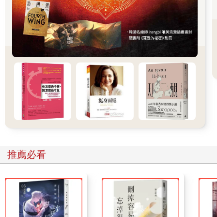
嗎？」
大概是身為年長者的自尊心，不允許自己被月下部先生摸頭吧。
光看文字就能想像她使性子的語氣，真不可思議。
月下部先生顯然沒把鬧脾氣的日向姐放在心上，立刻回了一句：
「我就是這個意思！」後面還附上一張有著OK的小熊貼圖。
「再說了，宮部姐也知道阿幸的腦子裡都是肌肉吧。
「要是真的犯下連續殺人那麼大的案子，不可能還逍遙法外吧？
「警察可沒有這麼蠢喔。」
月下部先生說得沒錯。在群組裡聊了這麼久，我們都很清楚阿幸
的性格。單純又老實，成績雖然不太好，但花在拳擊上的熱情是
別人的好幾倍。更重要的是，重情重義的他絕不可能做出這種事
情來。
「雄太說得沒錯。
「我真糟糕。完全不會看臉色，想到什麼就隨便亂講……
推薦必看
「阿幸不可能變成殺人凶手。」