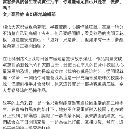
當惡夢真的發生在現實生活中，你還能確定自己只是在「做夢」
嗎？
文／高雅婷 奇幻基地編輯部
相信大家都做過惡夢吧。半夜驚醒，心臟怦通狂跳，甚至一時分
不清楚自己到底醒了沒有。但只要睜開眼，看見熟悉的房間天花
板，還是能安慰自己：「還好，只是夢。」但如果有一天，夢醒
後惡夢才正要開始呢？
在社群網路X上以每日發布極短篇驚悚故事爆紅、作品銷量突破
40萬冊的新銳恐怖作家藤白圭，最擅長在平凡的日常中挖掘人心
最深層的恐懼。他的長篇處女作《我的心臟是誰的》，從開場就
埋下伏筆，一開始你可能會以為這是一部充滿青澀曖昧的校園小
說，但讀到後半才會發現，原來這其實是一部挑戰道德底線、令
人背脊發涼的恐怖作品。
故事的主角彩音，是一名只希望能度過普通校園生活的高二轉學
生。在青梅竹馬奏的陪伴下，她好不容易重新融入校園，也在網
路上找到了歸屬感，認識了一群背景不同、素未謀面的網友。他
們總會在平日閒話家常，一起為彼此打氣、互相取暖。然而，這
份平靜卻被一場惡夢打破。