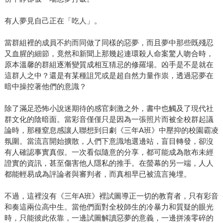
有人夢見自己正在「吃人」。
當群組裡的成員不約而同做了同樣的惡夢，而且夢中那些既殘忍
又血腥的細節，竟然和新聞上那幾起連環殺人命案驚人吻合時，
原本溫馨的群組逐漸變質成相互猜忌的修羅場。凶手是不是就在
這群人之中？還是有某種詛咒或是超自然力量作祟，透過惡夢在
暗中操控著他們的意識？
除了滿足恐怖小說迷期待的感官刺激之外，書中也觸及了現代社
群文化的陰暗面。當彩音僅僅只是因為一張照片而被全校群起議
論時，那種窒息感讓人聯想到日劇《三年A班》中壓抑的校園霸凌
氛圍。當流言開始擴散，人們下意識地選邊站，盲目轉發，卻沒
有人確認事實真假。一次看似隨意的分享，都可能成為散布未經
證實的資訊，甚至傷害他人隱私的推手。在螢幕的另一端，人人
都能輕易成為評論者與審判者，而真相早已被流言掩埋。
不過，這裡沒有《三年A班》裡試圖導正一切的教育者，只有彩音
和奏這兩位高中生。當他們面對全校師生的冷暴力和質疑的眼光
時，只能彼此依靠，一邊試圖解讀惡夢的意義，一邊拼湊零碎的