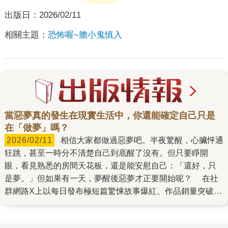
出版日：
2026/02/11
相關主題：
恐怖喔~膽小鬼慎入
當惡夢真的發生在現實生活中，你還能確定自己只是
在「做夢」嗎？
2026/02/11
相信大家都做過惡夢吧。半夜驚醒，心臟怦通
狂跳，甚至一時分不清楚自己到底醒了沒有。但只要睜開
眼，看見熟悉的房間天花板，還是能安慰自己：「還好，只
是夢。」但如果有一天，夢醒後惡夢才正要開始呢？ 在社
群網路X上以每日發布極短篇驚悚故事爆紅、作品銷量突破40
萬冊的新銳恐怖作家藤白圭，最擅長在平凡的日常中挖掘人
心最深層的恐懼。他的長篇處女作《我的心臟是誰的》，從