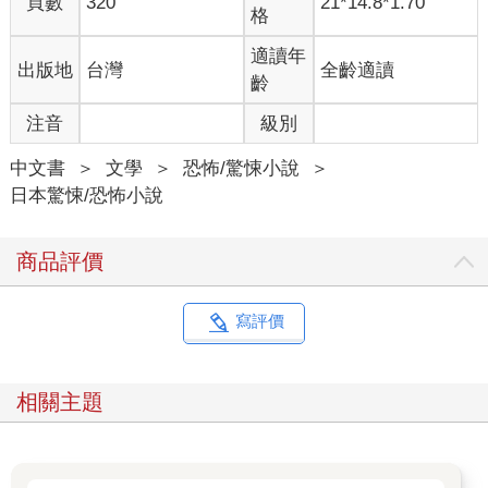
頁數
320
21*14.8*1.70
不知怎地，話題已經從批判有人拿命案當成遲到的藉口，變成熱
格
烈地猜測凶手的動機。但我突然想到的一件事。
「你們不覺得很像之前發生在東京都內的連續殺人案嗎……」
適讀年
出版地
台灣
全齡適讀
「妳是說那個模仿『新宿斷肢殺人案』的傢伙嗎？」
齡
「嗯。同樣都是身體有一部分不見了。」
注音
級別
「都內到大宮的距離不到一小時，倒也不是不可能。」
這時，日向姐打斷了我們的對話。
中文書
＞
文學
＞
恐怖/驚悚小說
＞
「那個……我想到一個非常瘋狂的可能性。」
日本驚悚/恐怖小說
接著，她傳了一個淚眼迷濛、渾身發抖的小熊貼圖。
「什麼可能性？」
「妳想到什麼了？」
商品評價
「發生在都內的連續殺人案，是不是跟阿幸做的夢有點像啊？」
突然冒出一個和連續殺人案八竿子打不著的名字，我嚇了一大
跳。更別說那還是完全出乎意料之外的驚悚內容，一時間害我不
寫評價
知該怎麼回答才好。
就連月下部先生也只回了一連串「咦？」「欸？」的簡短字眼。
日向姐完全不理會驚魂未定的我們，想到什麼就一股腦地打了出
相關主題
來。那些訊息像是連續施放的煙火，毫不間斷。就像前陣子她對
阿幸說的那些話一樣，這種想到什麼就說什麼的性格，是日向姐
的老毛病。
「阿幸不是說過嗎？」