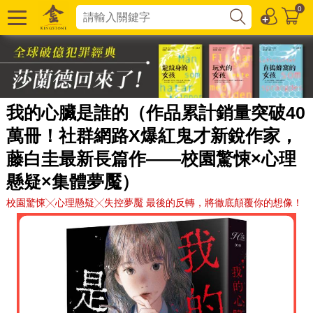
0
我的心臟是誰的（作品累計銷量突破40
萬冊！社群網路X爆紅鬼才新銳作家，
藤白圭最新長篇作——校園驚悚×心理
懸疑×集體夢魘）
校園驚悚╳心理懸疑╳失控夢魘 最後的反轉，將徹底顛覆你的想像！