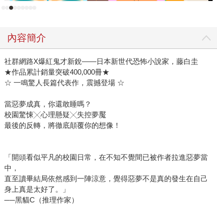
內容簡介
社群網路X爆紅鬼才新銳——日本新世代恐怖小說家，藤白圭
★作品累計銷量突破400,000冊★
☆ 一鳴驚人長篇代表作，震撼登場 ☆
當惡夢成真，你還敢睡嗎？
校園驚悚╳心理懸疑╳失控夢魘
最後的反轉，將徹底顛覆你的想像！
「開頭看似平凡的校園日常，在不知不覺間已被作者拉進惡夢當
中，
直至讀畢結局依然感到一陣涼意，覺得惡夢不是真的發生在自己
身上真是太好了。」
──黑貓C（推理作家）