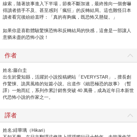
線索，隨著故事進入下半場，節奏不斷加速，最終推向一個會嚇
得讀者措手不及、甚至感到「瘋狂」的反轉結局。這也難怪日本
讀者看完後紛紛直呼：「真的有夠瘋，既恐怖又懸疑。」
如果你是喜歡體驗驚悚恐怖和反轉結局的快感，這會是一部讓人
意猶未盡的恐怖小說！
作者
姓名:藤白圭
出生於愛知縣，活躍於小說投稿網站「EVERYSTAR」，擅長創
作驚悚、詭異風格的短篇小說。出道作《細思極恐的故事》（暫
譯）一炮而紅，系列作累計銷售突破 40 萬冊，成為近年日本新世
代恐怖小說的作家之一。
譯者
姓名:緋華璃（Hikari）
不知不覺，在日文翻譯這條路上踽踽獨行已十餘年，未能著作等