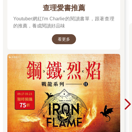
「說他做了各種殺人的夢。」
查理愛書推薦
「還說咬了自己殺的人，嘴裡充滿鐵鏽味。」
「新宿斷肢殺人案的凶手，不是也吃掉了被害人的一部分嗎？」
Youtuber網紅I'm Charlie的閱讀書單，跟著查理
「不僅如此，模仿犯也做了相同的事吧？」
的推薦，養成閱讀好品味
「阿幸也住在東京市區。」
「說不定是阿幸──」
看更多
我也知道她接下來想說什麼，但我不願讓曾經是伙伴的阿幸再一
次被這樣貶低。
正想回「阿幸才不會這麼做」時，月下部先生已經冷靜地說：
「怎麼可能，妳想太多了吧。」
輕鬆的語氣打破了群組裡的緊張氣氛。
「這次的連續殺人案本來就是非常獵奇、又容易撼動人心的事件
吧？
「再說了，新聞和八卦節目這幾天一直反覆拿十幾年前的命案來
做比較。
「在那種疲勞轟炸之下，才會讓我們三個人把發生的連續殺人案
跟模仿犯畫上等號。
「聽到這裡，妳明白我想說什麼吧？」
日向姐立刻回覆。
「……你是說，他之所以做那種夢，是因為每天被新聞影響