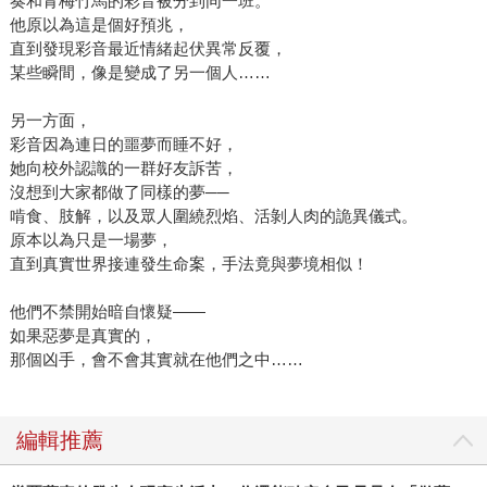
奏和青梅竹馬的彩音被分到同一班。
他原以為這是個好預兆，
直到發現彩音最近情緒起伏異常反覆，
某些瞬間，像是變成了另一個人……
另一方面，
彩音因為連日的噩夢而睡不好，
她向校外認識的一群好友訴苦，
沒想到大家都做了同樣的夢──
啃食、肢解，以及眾人圍繞烈焰、活剝人肉的詭異儀式。
原本以為只是一場夢，
直到真實世界接連發生命案，手法竟與夢境相似！
他們不禁開始暗自懷疑——
如果惡夢是真實的，
那個凶手，會不會其實就在他們之中……
編輯推薦