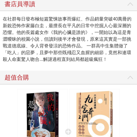
開場就埋下伏筆，一開始你可能會以為這是一部充滿青澀曖
書店員導讀
昧的校園小說，但讀到後半才會發現，原來這其實是一部挑
戰道德底線、令人背脊發涼的恐怖作品。 故事的主角彩
在社群每日發布極短篇驚悚故事而爆紅、作品銷量突破40萬冊的
音，是一名只希望能度過普通校園生活的高二轉學生。在青
新銳恐怖作家藤白圭，最擅長在平凡的日常中挖掘人心最深層的
梅竹馬奏的陪伴下，她好不容易重新融入校園，也在網路上
恐懼。他的長篇處女作《我的心臟是誰的》，一開始以為這是青
找到了歸屬感，認識了一群背景不同、素未謀面的網友。他
澀曖昧的校園小說，但讀到後半才會發現，原來這其實是一部挑
戰道德底線、令人背脊發涼的恐怖作品。 一群高中生集體做了
們總會在平日閒話家常，一起為彼此打氣、互相取暖。然
「吃人」的惡夢，且夢中那些既殘忍又血腥的細節，竟然和連環
而，這份平靜卻被一場惡夢打破。 有人夢見自己正在「吃
殺人命案驚人吻合...解謎過程直到結局都超級瘋狂！
人」。 當群組裡的成員不約而同做了同樣的惡夢，而且夢
中那些既殘忍又血腥的細節，竟然和新聞上那幾起連環殺人
超值合購
命案驚人吻合時，原本溫馨的群組逐漸變質成相互猜忌的修
羅場。凶手是不是就在這群人之中？還是有某種詛咒或是超
自然力量作祟，透過惡夢在暗中操控著他們的意識？ 除了
滿足恐怖小說迷期待的感官刺激之外，書中也觸及了現代社
群文化的陰暗面。當彩音僅僅只是因為一張照片而被全校群
起議論時，那種窒息感讓人聯想到日劇《三年A班》中壓抑的
校園霸凌氛圍。當流言開始擴散，人們下意識地選邊站，盲
目轉發，卻沒有人確認事實真假。一次看似隨意的分享，都