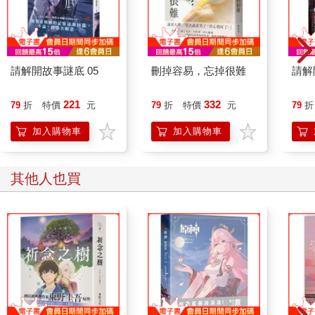
請解開故事謎底 05
刪掉容易，忘掉很難
請解
221
332
79
折
特價
元
79
折
特價
元
79
折
加入購物車
加入購物車
其他人也買