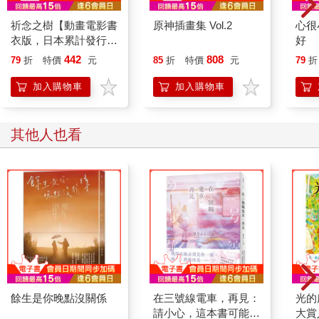
祈念之樹【動畫電影書
原神插畫集 Vol.2
心很
衣版，日本累計發行量
好
突破100萬冊！東野圭
442
808
79
折
特價
元
85
折
特價
元
79
折
吾感動人心代表作】
加入購物車
加入購物車
其他人也看
餘生是你晚點沒關係
在三號線電車，再見：
光的
請小心，這本書可能會
大賞