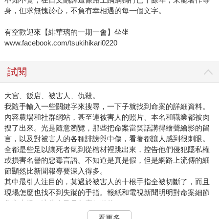
身，但求無愧於心，不負有幸相遇的每一個文字。
有空歡迎來【緋華璃的一期一會】坐坐
www.facebook.com/tsukihikari0220
試閱
大宮、飯店、被害人、仇殺。
我隨手輸入一些關鍵字來搜尋，一下子就找到命案的詳細資料。
內容農場和社群網站，甚至連被害人的照片、本名和職業都被肉
搜了出來。光是隨意瀏覽，那些把命案當笑話講得繪聲繪影的留
言，以及對被害人的各種誹謗與中傷，看著都讓人感到很刺眼。
全都是些足以讓死者氣到從棺材裡跳出來，控告他們侵犯隱私權
或損害名譽的惡毒言語。不知道是真是假，但是網路上流傳的細
節顯然比新聞報導要深入得多。
其中最引人注目的，莫過於被害人的十根手指全被切斷了，而且
現場怎麼也找不到失蹤的手指。報紙和電視新聞明明對命案細節
隻字未提，這些人又是怎麼知道的？
難不成是第一時間發現屍體的飯店人員洩漏出去的？
看更多