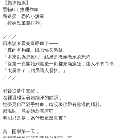
【顫慄推薦】
黑貓C｜推理作家
路邊攤｜恐怖小說家
（按姓氏筆畫排列）
／／／
日本讀者看完直呼瘋了——
「真的有夠瘋。既恐怖又懸疑。」
「本來以為是推理，結果是徹頭徹尾的恐怖。」
「從第一頁開始到最後一刻都充滿瘋狂，讓人不寒而慄。」
「太厲害了，結局讓人發抖。」
／／／
彩音從夢中驚醒，
嘴裡還殘留著鐵鏽味的餘韻，
她夢見自己滿手鮮血，啃咬著仍帶有餘溫的殘肢。
那滋味，竟令她欣喜若狂，
明明只是夢，為什麼這麼真實？
高二開學第一天，