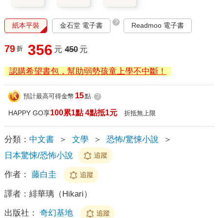
?
紙本平裝
金石堂 電子書
Readmoo 電子書
356
79
折
元
450
元
認購希望書包，幫助弱勢孩童上學不中斷！
15
預計最高可得金幣
點
?
100累1點 4點抵1元
HAPPY GO享
折抵無上限
分類：
中文書
＞
文學
＞
恐怖/驚悚小說
＞
日本驚悚/恐怖小說
追蹤
作者：
藤白圭
追蹤
譯者：
緋華璃（Hikari）
出版社：
奇幻基地
追蹤